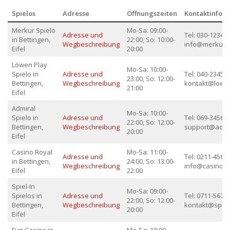
Spielos
Adresse
Öffnungszeiten
Kontaktinfor
Merkur Spielo
Mo-Sa: 09:00-
Adresse und
Tel: 030-123456
in Bettingen,
22:00, So: 10:00-
Wegbeschreibung
info@merkur.
Eifel
20:00
Löwen Play
Mo-Sa: 10:00-
Spielo in
Adresse und
Tel: 040-234567
23:00, So: 12:00-
Bettingen,
Wegbeschreibung
kontakt@loew
21:00
Eifel
Admiral
Mo-Sa: 10:00-
Spielo in
Adresse und
Tel: 069-345678
22:00, So: 12:00-
Bettingen,
Wegbeschreibung
support@admi
20:00
Eifel
Casino Royal
Mo-Sa: 11:00-
Adresse und
Tel: 0211-45678
in Bettingen,
24:00, So: 13:00-
Wegbeschreibung
info@casino-r
Eifel
22:00
Spiel-In
Mo-Sa: 09:00-
Spielos in
Adresse und
Tel: 0711-56789
22:00, So: 12:00-
Bettingen,
Wegbeschreibung
kontakt@spiel-
20:00
Eifel