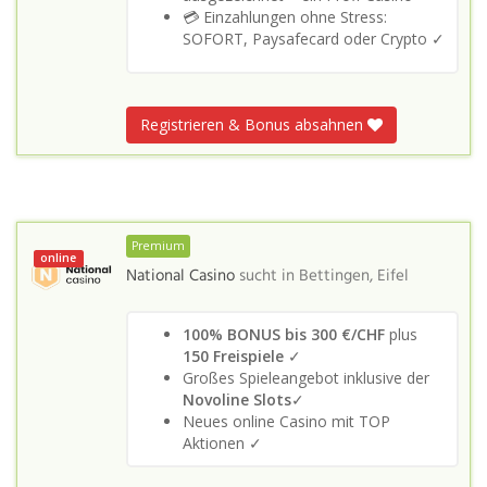
💳 Einzahlungen ohne Stress:
SOFORT, Paysafecard oder Crypto ✓
Registrieren & Bonus absahnen
Premium
online
National Casino
sucht in
Bettingen, Eifel
100% BONUS bis 300 €/CHF
plus
150 Freispiele
✓
Großes Spieleangebot inklusive der
Novoline Slots
✓
Neues online Casino mit TOP
Aktionen ✓