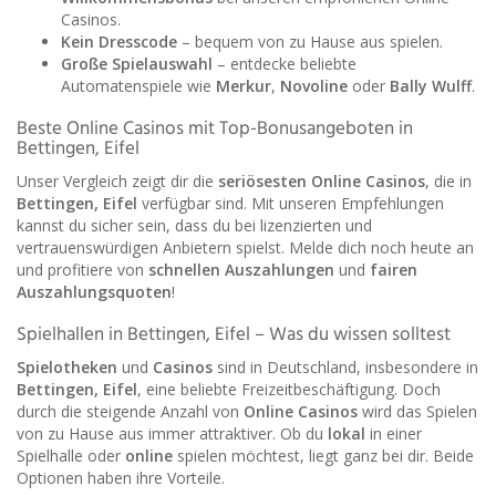
Casinos.
Kein Dresscode
– bequem von zu Hause aus spielen.
Große Spielauswahl
– entdecke beliebte
Automatenspiele wie
Merkur
,
Novoline
oder
Bally Wulff
.
Beste Online Casinos mit Top-Bonusangeboten in
Bettingen, Eifel
Unser Vergleich zeigt dir die
seriösesten Online Casinos
, die in
Bettingen, Eifel
verfügbar sind. Mit unseren Empfehlungen
kannst du sicher sein, dass du bei lizenzierten und
vertrauenswürdigen Anbietern spielst. Melde dich noch heute an
und profitiere von
schnellen Auszahlungen
und
fairen
Auszahlungsquoten
!
Spielhallen in Bettingen, Eifel – Was du wissen solltest
Spielotheken
und
Casinos
sind in Deutschland, insbesondere in
Bettingen, Eifel
, eine beliebte Freizeitbeschäftigung. Doch
durch die steigende Anzahl von
Online Casinos
wird das Spielen
von zu Hause aus immer attraktiver. Ob du
lokal
in einer
Spielhalle oder
online
spielen möchtest, liegt ganz bei dir. Beide
Optionen haben ihre Vorteile.