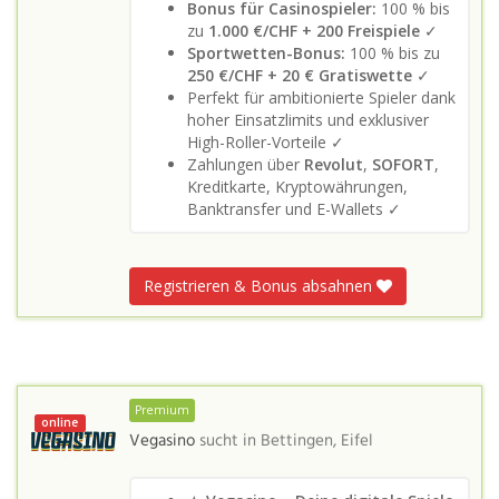
Bonus für Casinospieler:
100 % bis
zu
1.000 €/CHF + 200 Freispiele
✓
Sportwetten-Bonus:
100 % bis zu
250 €/CHF + 20 € Gratiswette
✓
Perfekt für ambitionierte Spieler dank
hoher Einsatzlimits und exklusiver
High-Roller-Vorteile ✓
Zahlungen über
Revolut
,
SOFORT
,
Kreditkarte, Kryptowährungen,
Banktransfer und E-Wallets ✓
Registrieren & Bonus absahnen
Premium
online
Vegasino
sucht in
Bettingen, Eifel