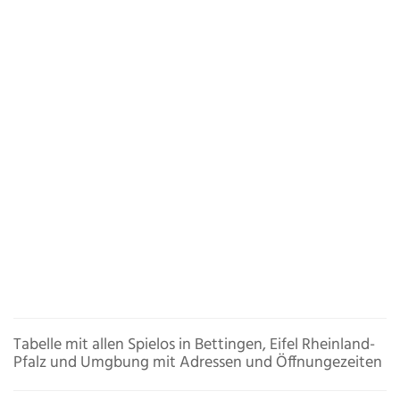
Tabelle mit allen Spielos in Bettingen, Eifel Rheinland-
Pfalz und Umgbung mit Adressen und Öffnungezeiten