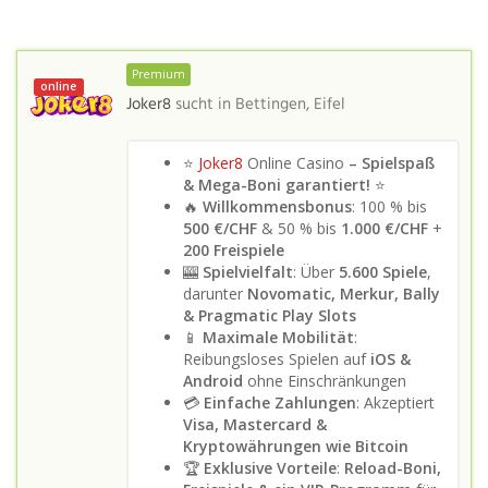
Premium
online
Joker8
sucht in
Bettingen, Eifel
⭐
Joker8
Online Casino
– Spielspaß
& Mega-Boni garantiert!
⭐
🔥
Willkommensbonus
: 100 % bis
500 €/CHF
& 50 % bis
1.000 €/CHF
+
200 Freispiele
🎰
Spielvielfalt
: Über
5.600 Spiele
,
darunter
Novomatic, Merkur, Bally
& Pragmatic Play Slots
📱
Maximale Mobilität
:
Reibungsloses Spielen auf
iOS &
Android
ohne Einschränkungen
💳
Einfache Zahlungen
: Akzeptiert
Visa, Mastercard &
Kryptowährungen wie Bitcoin
🏆
Exklusive Vorteile
:
Reload-Boni,