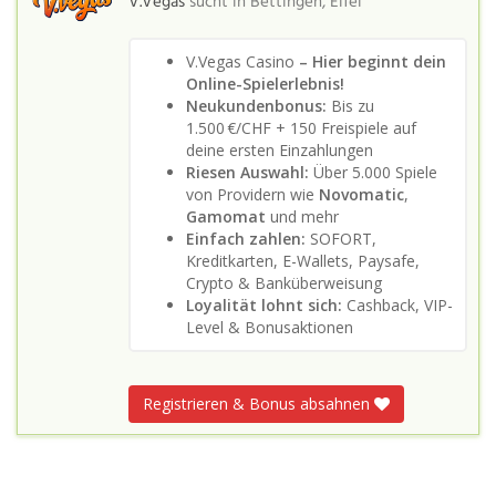
V.Vegas
sucht in
Bettingen, Eifel
V.Vegas Casino
– Hier beginnt dein
Online-Spielerlebnis!
Neukundenbonus:
Bis zu
1.500 €/CHF + 150 Freispiele auf
deine ersten Einzahlungen
Riesen Auswahl:
Über 5.000 Spiele
von Providern wie
Novomatic
,
Gamomat
und mehr
Einfach zahlen:
SOFORT,
Kreditkarten, E-Wallets, Paysafe,
Crypto & Banküberweisung
Loyalität lohnt sich:
Cashback, VIP-
Level & Bonusaktionen
Registrieren & Bonus absahnen