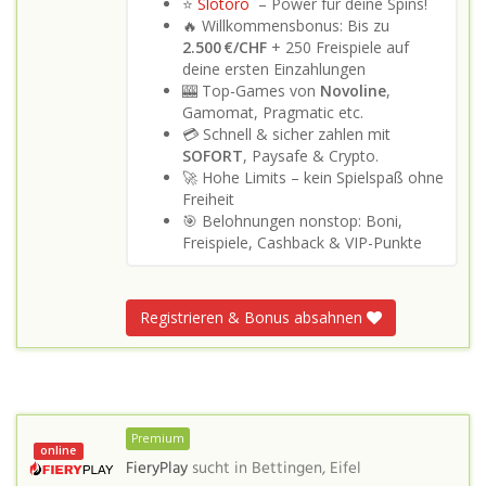
⭐
Slotoro
– Power für deine Spins!
🔥 Willkommensbonus: Bis zu
2.500 €/CHF
+ 250 Freispiele auf
deine ersten Einzahlungen
🎰 Top-Games von
Novoline
,
Gamomat, Pragmatic etc.
💳 Schnell & sicher zahlen mit
SOFORT
, Paysafe & Crypto.
🚀 Hohe Limits – kein Spielspaß ohne
Freiheit
🎯 Belohnungen nonstop: Boni,
Freispiele, Cashback & VIP-Punkte
Registrieren & Bonus absahnen
Premium
online
FieryPlay
sucht in
Bettingen, Eifel