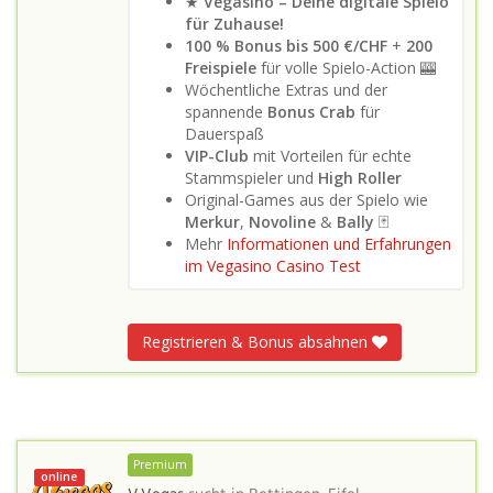
★
Vegasino – Deine digitale Spielo
für Zuhause!
100 % Bonus bis 500 €/CHF
+
200
Freispiele
für volle Spielo-Action 🎰
Wöchentliche Extras und der
spannende
Bonus Crab
für
Dauerspaß
VIP-Club
mit Vorteilen für echte
Stammspieler und
High Roller
Original-Games aus der Spielo wie
Merkur
,
Novoline
&
Bally
🃏
Mehr
Informationen und Erfahrungen
im Vegasino Casino Test
Registrieren & Bonus absahnen
Premium
online