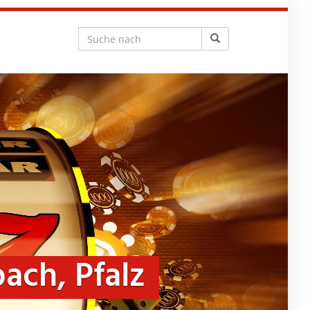
ach, Pfalz