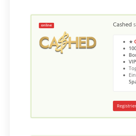
Cashed
s
online
★
10
Bo
VIP
Top
Ei
Sp
Registri