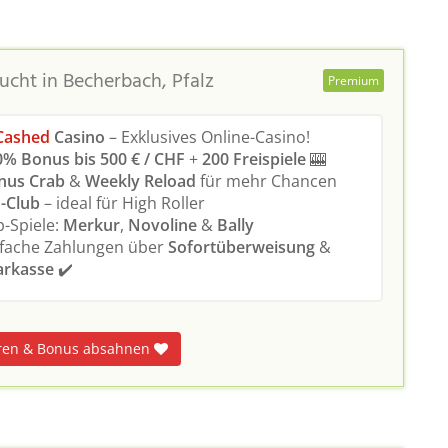
ucht in
Becherbach, Pfalz
Premium
Cashed
Casino
– Exklusives Online-Casino!
0% Bonus bis 500 €
/ CHF
+
200 Freispiele
🎰
nus Crab
&
Weekly Reload
für mehr Chancen
-Club
– ideal für High Roller
-Spiele:
Merkur
,
Novoline
&
Bally
nfache Zahlungen über
Sofortüberweisung
&
arkasse
✔️
eren & Bonus absahnen