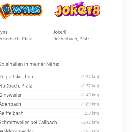
yns
Joker8
echerbach, Pfalz
Becherbach, Pfalz
Spielhallen in meiner Nähe:
Reipoltskirchen
(1.37 km)
Nußbach, Pfalz
(1.37 km)
Ginsweiler
(1.49 km)
Adenbach
(1.89 km)
Reiffelbach
(2.3 km)
Schmittweiler bei Callbach
(2.42 km)
Waldgrehweiler
(2.52 km)