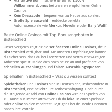
Attraktive Boni
– sichere dir bis zu
1.500 €
Willkommensbonus
bei unseren empfohlenen Online
Casinos.
Kein Dresscode
– bequem von zu Hause aus spielen.
Große Spielauswahl
– entdecke beliebte
Automatenspiele wie
Merkur
,
Novoline
oder
Bally Wulff
.
Beste Online Casinos mit Top-Bonusangeboten in
Bisterschied
Unser Vergleich zeigt dir die
seriösesten Online Casinos
, die in
Bisterschied
verfügbar sind. Mit unseren Empfehlungen kannst
du sicher sein, dass du bei lizenzierten und vertrauenswürdigen
Anbietern spielst. Melde dich noch heute an und profitiere von
schnellen Auszahlungen
und
fairen Auszahlungsquoten
!
Spielhallen in Bisterschied – Was du wissen solltest
Spielotheken
und
Casinos
sind in Deutschland, insbesondere in
Bisterschied
, eine beliebte Freizeitbeschäftigung. Doch durch
die steigende Anzahl von
Online Casinos
wird das Spielen von
zu Hause aus immer attraktiver. Ob du
lokal
in einer Spielhalle
oder
online
spielen möchtest, liegt ganz bei dir. Beide Optionen
haben ihre Vorteile.