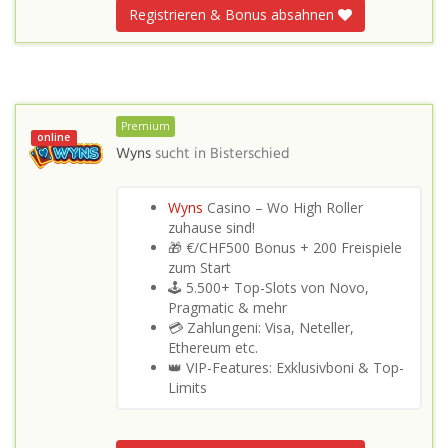
Registrieren & Bonus absahnen
Premium
online
Wyns
sucht in
Bisterschied
Wyns
Casino – Wo High Roller
zuhause sind!
🎁 €/CHF500 Bonus + 200 Freispiele
zum Start
🕹️ 5.500+ Top-Slots von Novo,
Pragmatic & mehr
💳 Zahlungeni: Visa, Neteller,
Ethereum etc.
👑 VIP-Features: Exklusivboni & Top-
Limits