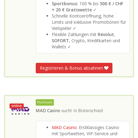
Sportbonus:
100 % bis
500 € / CHF
+ 20 € Gratiswette
✓
Schnelle Kontoeröffnung, hohe
Limits und exklusive Promotionen für
Vielspieler ✓
Flexible Zahlungen mit
Revolut
,
SOFORT
, Crypto, Kreditkarten und
Wallets ✓
Registrieren & Bonus absahnen
Premium
online
MAD Casino
sucht in
Bisterschied
MAD Casino
: Erstklassiges Casino
mit Sportwetten, VIP-Service und