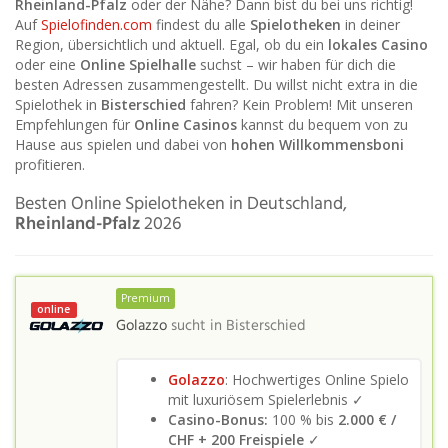
Rheinland-Pfalz
oder der Nähe? Dann bist du bei uns richtig!
Auf
Spielofinden.com
findest du alle
Spielotheken
in deiner
Region, übersichtlich und aktuell. Egal, ob du ein
lokales Casino
oder eine
Online Spielhalle
suchst – wir haben für dich die
besten Adressen zusammengestellt. Du willst nicht extra in die
Spielothek in
Bisterschied
fahren? Kein Problem! Mit unseren
Empfehlungen für
Online Casinos
kannst du bequem von zu
Hause aus spielen und dabei von
hohen Willkommensboni
profitieren.
Besten Online Spielotheken in Deutschland,
Rheinland-Pfalz
2026
Premium
online
Golazzo
sucht in
Bisterschied
Golazzo
: Hochwertiges Online Spielo
mit luxuriösem Spielerlebnis ✓
Casino-Bonus:
100 % bis
2.000 € /
CHF + 200 Freispiele
✓