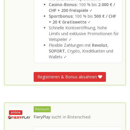
Casino-Bonus:
100 % bis
2.000 € /
CHF + 200 Freispiele
✓
Sportbonus:
100 % bis
500 € / CHF
+ 20 € Gratiswette
✓
Schnelle Kontoeröffnung, hohe
Limits und exklusive Promotionen für
Vielspieler ✓
Flexible Zahlungen mit
Revolut
,
SOFORT
, Crypto, Kreditkarten und
Wallets ✓
Registrieren & Bonus absahnen
Premium
online
FieryPlay
sucht in
Bisterschied