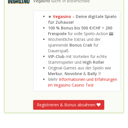
Vegasino
sucht in
Bisterschied
★
Vegasino
– Deine digitale Spielo
für Zuhause!
100 % Bonus bis 500 €/CHF
+
200
Freispiele
für volle Spielo-Action 🎰
Wöchentliche Extras und der
spannende
Bonus Crab
für
Dauerspaß
VIP-Club
mit Vorteilen für echte
Stammspieler und
High Roller
Original-Games aus der Spielo wie
Merkur
,
Novoline
&
Bally
🃏
Mehr
Informationen und Erfahrungen
im Vegasino Casino Test
Registrieren & Bonus absahnen