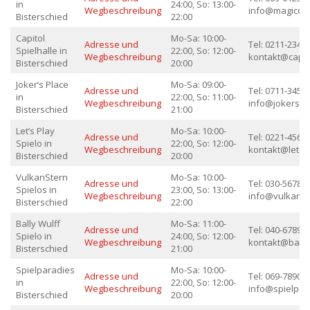
in
24:00, So: 13:00-
Wegbeschreibung
info@magiccas
Bisterschied
22:00
Capitol
Mo-Sa: 10:00-
Adresse und
Tel: 0211-23456
Spielhalle in
22:00, So: 12:00-
Wegbeschreibung
kontakt@capit
Bisterschied
20:00
Joker’s Place
Mo-Sa: 09:00-
Adresse und
Tel: 0711-34567
in
22:00, So: 11:00-
Wegbeschreibung
info@jokerspl
Bisterschied
21:00
Let’s Play
Mo-Sa: 10:00-
Adresse und
Tel: 0221-45678
Spielo in
22:00, So: 12:00-
Wegbeschreibung
kontakt@letsp
Bisterschied
20:00
VulkanStern
Mo-Sa: 10:00-
Adresse und
Tel: 030-567890
Spielos in
23:00, So: 13:00-
Wegbeschreibung
info@vulkanst
Bisterschied
22:00
Bally Wulff
Mo-Sa: 11:00-
Adresse und
Tel: 040-678901
Spielo in
24:00, So: 12:00-
Wegbeschreibung
kontakt@bally
Bisterschied
21:00
Spielparadies
Mo-Sa: 10:00-
Adresse und
Tel: 069-789012
in
22:00, So: 12:00-
Wegbeschreibung
info@spielpar
Bisterschied
20:00