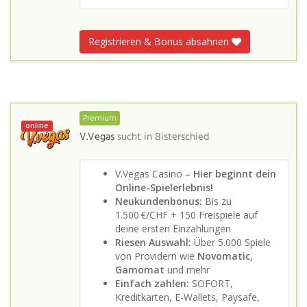
Registrieren & Bonus absahnen
Premium
online
V.Vegas
sucht in
Bisterschied
V.Vegas Casino
– Hier beginnt dein
Online-Spielerlebnis!
Neukundenbonus:
Bis zu
1.500 €/CHF + 150 Freispiele auf
deine ersten Einzahlungen
Riesen Auswahl:
Über 5.000 Spiele
von Providern wie
Novomatic
,
Gamomat
und mehr
Einfach zahlen:
SOFORT,
Kreditkarten, E-Wallets, Paysafe,