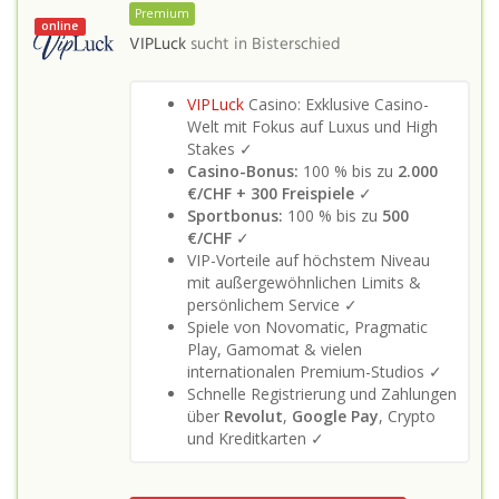
Premium
online
VIPLuck
sucht in
Bisterschied
VIPLuck
Casino: Exklusive Casino-
Welt mit Fokus auf Luxus und High
Stakes ✓
Casino-Bonus:
100 % bis zu
2.000
€/CHF + 300 Freispiele
✓
Sportbonus:
100 % bis zu
500
€/CHF
✓
VIP-Vorteile auf höchstem Niveau
mit außergewöhnlichen Limits &
persönlichem Service ✓
Spiele von Novomatic, Pragmatic
Play, Gamomat & vielen
internationalen Premium-Studios ✓
Schnelle Registrierung und Zahlungen
über
Revolut
,
Google Pay
, Crypto
und Kreditkarten ✓