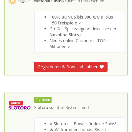
National Casino
sucht in
Bisterschied
100% BONUS bis 300 €/CHF
plus
150 Freispiele
✓
Großes Spieleangebot inklusive der
Novoline Slots
✓
Neues online Casino mit TOP
Aktionen ✓
Registrieren & Bonus absahnen
Premium
online
Slotoro
sucht in
Bisterschied
⭐ Slotoro – Power für deine Spins!
🔥 Willkommensbonus: Bis zu