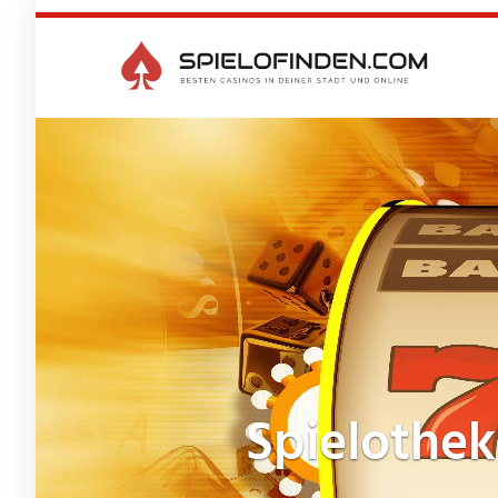
Skip
to
main
content
Spielothek