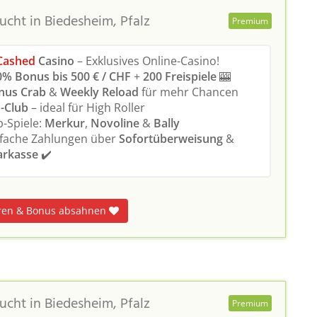
ucht in
Biedesheim, Pfalz
Premium
Cashed
Casino
– Exklusives Online-Casino!
0% Bonus bis 500 €
/ CHF
+
200 Freispiele
🎰
nus Crab
&
Weekly Reload
für mehr Chancen
-Club
– ideal für High Roller
-Spiele:
Merkur
,
Novoline
&
Bally
nfache Zahlungen über
Sofortüberweisung
&
arkasse
✔️
eren & Bonus absahnen
ucht in
Biedesheim, Pfalz
Premium