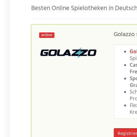
Besten Online Spielotheken in Deutsc
Golazzo
online
Go
Spi
Ca
Fre
Sp
Gr
Sch
Pro
Fle
Kre
Registri