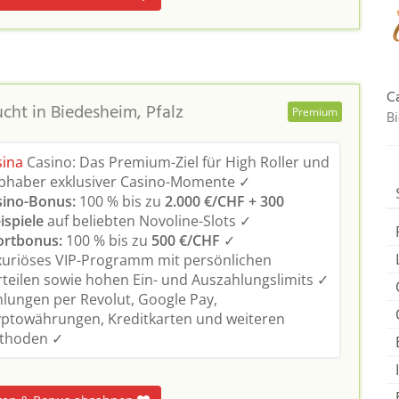
C
ucht in
Biedesheim, Pfalz
Premium
B
sina
Casino: Das Premium-Ziel für High Roller und
ebhaber exklusiver Casino-Momente ✓
sino-Bonus:
100 % bis zu
2.000 €/CHF + 300
ispiele
auf beliebten Novoline-Slots ✓
ortbonus:
100 % bis zu
500 €/CHF
✓
xuriöses VIP-Programm mit persönlichen
teilen sowie hohen Ein- und Auszahlungslimits ✓
lungen per Revolut, Google Pay,
yptowährungen, Kreditkarten und weiteren
thoden ✓