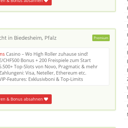
eren & Bonus absahnen
cht in
Biedesheim, Pfalz
Premium
ns
Casino – Wo High Roller zuhause sind!
€/CHF500 Bonus + 200 Freispiele zum Start
 5.500+ Top-Slots von Novo, Pragmatic & mehr
Zahlungeni: Visa, Neteller, Ethereum etc.
VIP-Features: Exklusivboni & Top-Limits
eren & Bonus absahnen