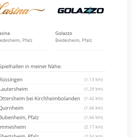
asina
Golazzo
iedesheim, Pfalz
Biedesheim, Pfalz
Spielhallen in meiner Nähe:
Rüssingen
(1.13 km)
Lautersheim
(1.29 km)
Ottersheim bei Kirchheimbolanden
(1.42 km)
Quirnheim
(1.66 km)
Bubenheim, Pfalz
(1.66 km)
Immesheim
(2.17 km)
Ebertsheim, Pfalz
(2.54 km)