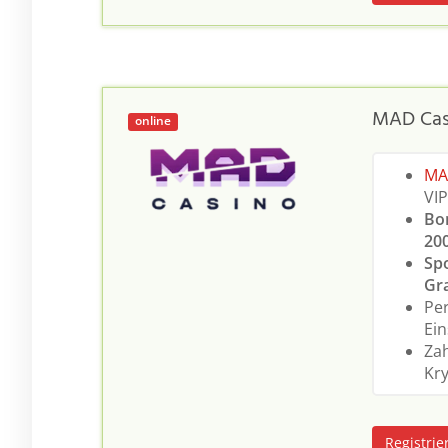
MAD Cas
online
MA
VIP
Bon
200
Sp
Gr
Per
Ein
Za
Kr
Registri