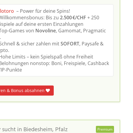
lotoro
– Power für deine Spins!
 Willkommensbonus: Bis zu
2.500 €/CHF
+ 250
ispiele auf deine ersten Einzahlungen
 Top-Games von
Novoline
, Gamomat, Pragmatic
.
Schnell & sicher zahlen mit
SOFORT
, Paysafe &
pto.
Hohe Limits – kein Spielspaß ohne Freiheit
Belohnungen nonstop: Boni, Freispiele, Cashback
VIP-Punkte
eren & Bonus absahnen
y
sucht in
Biedesheim, Pfalz
Premium