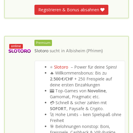
Registrieren & Bonus absahnen
Premium
online
Slotoro
sucht in
Albisheim (Pfrimm)
⭐
Slotoro
– Power für deine Spins!
🔥 Willkommensbonus: Bis zu
2.500 €/CHF
+ 250 Freispiele auf
deine ersten Einzahlungen
🎰 Top-Games von
Novoline
,
Gamomat, Pragmatic etc.
💳 Schnell & sicher zahlen mit
SOFORT
, Paysafe & Crypto.
🚀 Hohe Limits – kein Spielspaß ohne
Freiheit
🎯 Belohnungen nonstop: Boni,
Freispiele, Cashback & VIP-Punkte