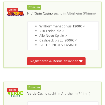
Premium
online
Hit’n’Spin Casino
sucht in
Albisheim (Pfrimm)
Willkommensbonus 1200€
✓
220 Freispiele
✓
Alle
Novo
Spiele ✓
Cashback bis zu 2000€ ✓
BESTES NEUES CASINO!
Registrieren & Bonus absahnen
Premium
online
Verde Casino
sucht in
Albisheim (Pfrimm)