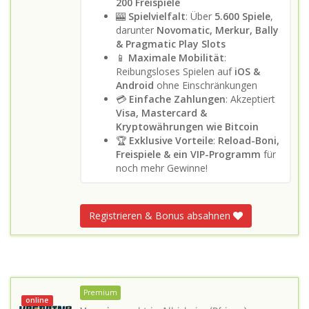
200 Freispiele
🎰
Spielvielfalt
: Über
5.600 Spiele
,
darunter
Novomatic, Merkur, Bally
& Pragmatic Play Slots
📱
Maximale Mobilität
:
Reibungsloses Spielen auf
iOS &
Android
ohne Einschränkungen
💳
Einfache Zahlungen
: Akzeptiert
Visa, Mastercard &
Kryptowährungen wie Bitcoin
🏆
Exklusive Vorteile
:
Reload-Boni,
Freispiele & ein VIP-Programm
für
noch mehr Gewinne!
Registrieren & Bonus absahnen
Premium
online