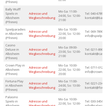
(Pfrimm)
Bally Wulff
Mo-Sa: 11:00-
Spielo in
Adresse und
Tel: 040-678901
24:00, So: 12:00-
Albisheim
Wegbeschreibung
kontakt@bally
21:00
(Pfrimm)
Spielparadies
Mo-Sa: 10:00-
Adresse und
Tel: 069-789012
in Albisheim
22:00, So: 12:00-
Wegbeschreibung
info@spielpar
(Pfrimm)
20:00
Casino
Mo-Sa: 09:00-
Deluxe in
Adresse und
Tel: 0211-89012
23:00, So: 12:00-
Albisheim
Wegbeschreibung
kontakt@casi
21:00
(Pfrimm)
Crown Play in
Mo-Sa: 10:00-
Adresse und
Tel: 0711-01234
Albisheim
22:00, So: 12:00-
Wegbeschreibung
info@crownpl
(Pfrimm)
20:00
Fortuna Play
Mo-Sa: 11:00-
Adresse und
Tel: 0221-23456
in Albisheim
24:00, So: 13:00-
Wegbeschreibung
kontakt@fortu
(Pfrimm)
22:00
Palasino
Mo-Sa: 10:00-
Spielo in
Adresse und
Tel: 030-345678
22:00, So: 12:00-
Albisheim
Wegbeschreibung
info@palasino