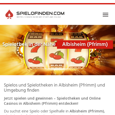
Skip
to
main
Toggl
content
navig
Spielothek in der Nähe
Albisheim (Pfrimm)
Spielos und Spielotheken in Albisheim (Pfrimm) und
Umgebung finden
Jetzt spielen und gewinnen – Spielotheken und Online
Casinos in Albisheim (Pfrimm) entdecken!
Du suchst eine Spielo oder Spielhalle in
Albisheim (Pfrimm)
,