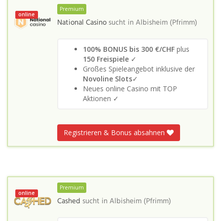
Premium
online
National Casino
sucht in
Albisheim (Pfrimm)
100% BONUS bis 300 €/CHF
plus
150 Freispiele
✓
Großes Spieleangebot inklusive der
Novoline Slots
✓
Neues online Casino mit TOP
Aktionen ✓
Registrieren & Bonus absahnen
Premium
online
Cashed
sucht in
Albisheim (Pfrimm)