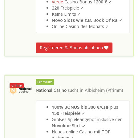
Verde
Casino Bonus
1200 €
✓
220
Freispiele ✓
Keine Limits ✓
Novo Slots wie z.B. Book Of Ra
✓
Online Casino des Monats ✓
Registrieren & Bonus absahnen
Premium
online
National Casino
sucht in
Albisheim (Pfrimm)
100% BONUS bis 300 €/CHF
plus
150 Freispiele
✓
Großes Spieleangebot inklusive der
Novoline Slots
✓
Neues online Casino mit TOP
Aktionen ✓