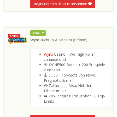
Registrieren & Bonus absahnen
Premium
online
Wyns
sucht in
Albisheim (Pfrimm)
Wyns
Casino – Wo High Roller
zuhause sind!
🎁 €/CHF500 Bonus + 200 Freispiele
zum Start
🕹️ 5.500+ Top-Slots von Novo,
Pragmatic & mehr
💳 Zahlungeni: Visa, Neteller,
Ethereum etc.
👑 VIP-Features: Exklusivboni & Top-
Limits