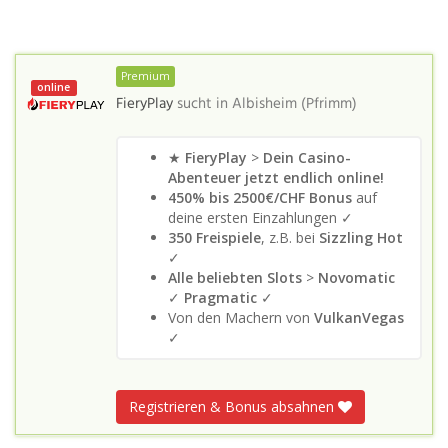
Premium
online
FieryPlay
sucht in
Albisheim (Pfrimm)
★
FieryPlay
>
Dein Casino-
Abenteuer jetzt endlich online!
450% bis 2500€/CHF Bonus
auf
deine ersten Einzahlungen ✓
350 Freispiele
, z.B. bei
Sizzling Hot
✓
Alle beliebten Slots
>
Novomatic
✓
Pragmatic
✓
Von den Machern von
VulkanVegas
✓
Registrieren & Bonus absahnen