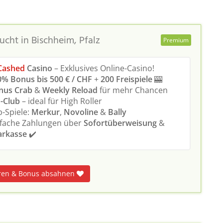
ucht in
Bischheim, Pfalz
Premium
Cashed
Casino
– Exklusives Online-Casino!
0% Bonus bis 500 €
/ CHF
+
200 Freispiele
🎰
nus Crab
&
Weekly Reload
für mehr Chancen
-Club
– ideal für High Roller
-Spiele:
Merkur
,
Novoline
&
Bally
nfache Zahlungen über
Sofortüberweisung
&
arkasse
✔️
eren & Bonus absahnen