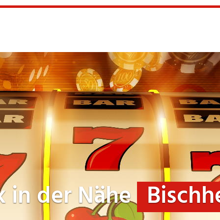
k in der Nähe
Bischh