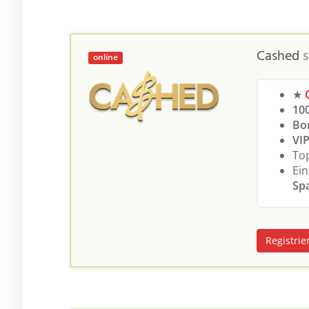
Cashed
s
online
★
10
Bo
VIP
Top
Ei
Sp
Registri