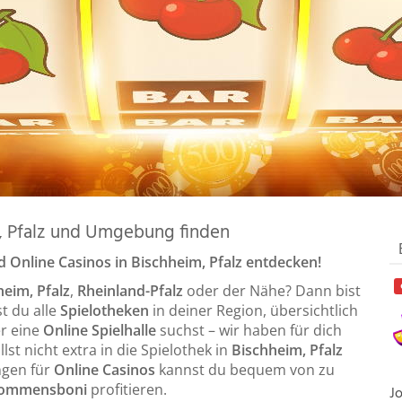
m, Pfalz und Umgebung finden
d Online Casinos in Bischheim, Pfalz entdecken!
heim, Pfalz
,
Rheinland-Pfalz
oder der Nähe? Dann bist
st du alle
Spielotheken
in deiner Region, übersichtlich
r eine
Online Spielhalle
suchst – wir haben für dich
st nicht extra in die Spielothek in
Bischheim, Pfalz
ngen für
Online Casinos
kannst du bequem von zu
kommensboni
profitieren.
J