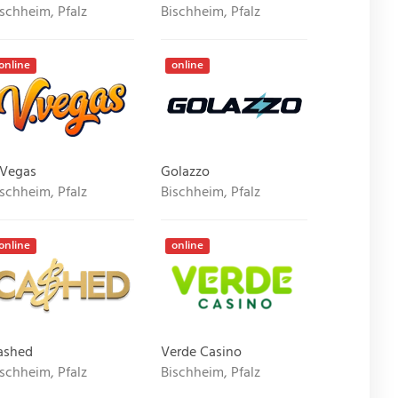
schheim, Pfalz
Bischheim, Pfalz
online
online
.Vegas
Golazzo
schheim, Pfalz
Bischheim, Pfalz
online
online
ashed
Verde Casino
schheim, Pfalz
Bischheim, Pfalz