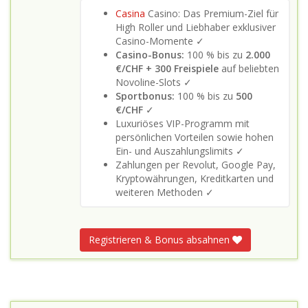
Casina
Casino: Das Premium-Ziel für
High Roller und Liebhaber exklusiver
Casino-Momente ✓
Casino-Bonus:
100 % bis zu
2.000
€/CHF + 300 Freispiele
auf beliebten
Novoline-Slots ✓
Sportbonus:
100 % bis zu
500
€/CHF
✓
Luxuriöses VIP-Programm mit
persönlichen Vorteilen sowie hohen
Ein- und Auszahlungslimits ✓
Zahlungen per Revolut, Google Pay,
Kryptowährungen, Kreditkarten und
weiteren Methoden ✓
Registrieren & Bonus absahnen