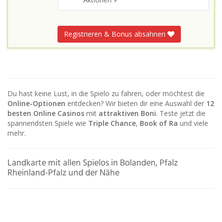
Registrieren & Bonus absahnen
Du hast keine Lust, in die Spielo zu fahren, oder möchtest die
Online-Optionen
entdecken? Wir bieten dir eine Auswahl der
12
besten Online Casinos
mit
attraktiven Boni
. Teste jetzt die
spannendsten Spiele wie
Triple Chance
,
Book of Ra
und viele
mehr.
Landkarte mit allen Spielos in Bolanden, Pfalz
Rheinland-Pfalz und der Nähe