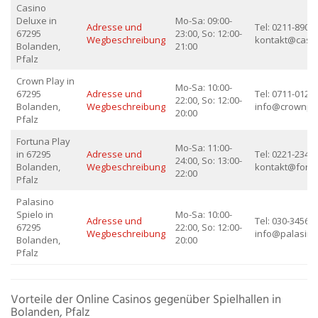
Casino
Deluxe in
Mo-Sa: 09:00-
Adresse und
Tel: 0211-89012
67295
23:00, So: 12:00-
Wegbeschreibung
kontakt@casi
Bolanden,
21:00
Pfalz
Crown Play in
Mo-Sa: 10:00-
67295
Adresse und
Tel: 0711-01234
22:00, So: 12:00-
Bolanden,
Wegbeschreibung
info@crownpl
20:00
Pfalz
Fortuna Play
Mo-Sa: 11:00-
in 67295
Adresse und
Tel: 0221-23456
24:00, So: 13:00-
Bolanden,
Wegbeschreibung
kontakt@fortu
22:00
Pfalz
Palasino
Spielo in
Mo-Sa: 10:00-
Adresse und
Tel: 030-345678
67295
22:00, So: 12:00-
Wegbeschreibung
info@palasino
Bolanden,
20:00
Pfalz
Vorteile der Online Casinos gegenüber Spielhallen in
Bolanden, Pfalz