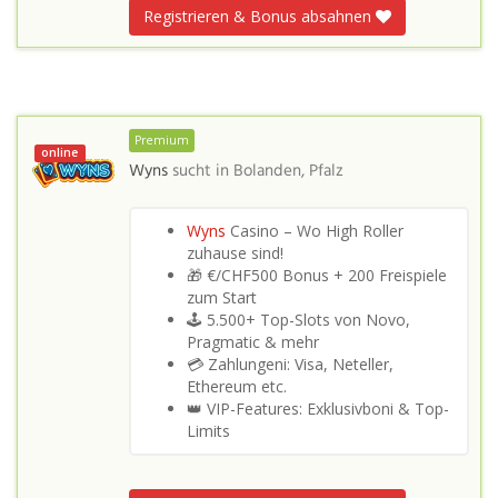
Registrieren & Bonus absahnen
Premium
online
Wyns
sucht in
Bolanden, Pfalz
Wyns
Casino – Wo High Roller
zuhause sind!
🎁 €/CHF500 Bonus + 200 Freispiele
zum Start
🕹️ 5.500+ Top-Slots von Novo,
Pragmatic & mehr
💳 Zahlungeni: Visa, Neteller,
Ethereum etc.
👑 VIP-Features: Exklusivboni & Top-
Limits