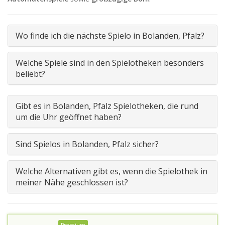
Wo finde ich die nächste Spielo in Bolanden, Pfalz?
Welche Spiele sind in den Spielotheken besonders
beliebt?
Gibt es in Bolanden, Pfalz Spielotheken, die rund
um die Uhr geöffnet haben?
Sind Spielos in Bolanden, Pfalz sicher?
Welche Alternativen gibt es, wenn die Spielothek in
meiner Nähe geschlossen ist?