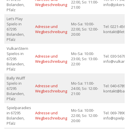
22:00, So: 11:00-
Bolanden,
Wegbeschreibung
info@jokerspl
21:00
Pfalz
Let’s Play
Spielo in
Mo-Sa: 10:00-
Adresse und
Tel: 0221-45678
67295
22:00, So: 12:00-
Wegbeschreibung
kontakt@letsp
Bolanden,
20:00
Pfalz
VulkanStern
Spielos in
Mo-Sa: 10:00-
Adresse und
Tel: 030-567890
67295
23:00, So: 13:00-
Wegbeschreibung
info@vulkanst
Bolanden,
22:00
Pfalz
Bally Wulff
Spielo in
Mo-Sa: 11:00-
Adresse und
Tel: 040-678901
67295
24:00, So: 12:00-
Wegbeschreibung
kontakt@bally
Bolanden,
21:00
Pfalz
Spielparadies
Mo-Sa: 10:00-
in 67295
Adresse und
Tel: 069-789012
22:00, So: 12:00-
Bolanden,
Wegbeschreibung
info@spielpar
20:00
Pfalz