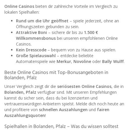
Online Casinos
bieten dir zahlreiche Vorteile im Vergleich zu
lokalen Spielhallen:
Rund um die Uhr geöffnet
– spiele jederzeit, ohne an
Öffnungszeiten gebunden zu sein.
Attraktive Boni
– sichere dir bis zu
1.500 €
Willkommensbonus
bei unseren empfohlenen Online
Casinos.
Kein Dresscode
– bequem von zu Hause aus spielen.
Große Spielauswahl
– entdecke beliebte
Automatenspiele wie
Merkur
,
Novoline
oder
Bally Wulff
.
Beste Online Casinos mit Top-Bonusangeboten in
Bolanden, Pfalz
Unser Vergleich zeigt dir die
seriösesten Online Casinos
, die in
Bolanden, Pfalz
verfügbar sind. Mit unseren Empfehlungen
kannst du sicher sein, dass du bei lizenzierten und
vertrauenswürdigen Anbietern spielst. Melde dich noch heute an
und profitiere von
schnellen Auszahlungen
und
fairen
Auszahlungsquoten
!
Spielhallen in Bolanden, Pfalz – Was du wissen solltest