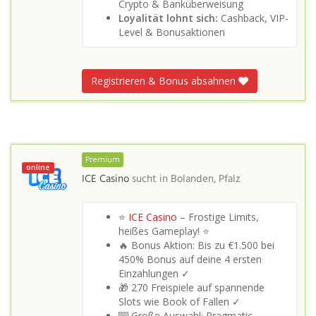
Crypto & Banküberweisung
Loyalität lohnt sich:
Cashback, VIP-
Level & Bonusaktionen
Registrieren & Bonus absahnen
Premium
online
ICE Casino
sucht in
Bolanden, Pfalz
⭐
ICE Casino
– Frostige Limits,
heißes Gameplay! ⭐
🔥 Bonus Aktion: Bis zu €1.500 bei
450% Bonus auf deine 4 ersten
Einzahlungen ✓
🎁 270 Freispiele auf spannende
Slots wie Book of Fallen ✓
🎰 Große Auswahl: Pragmatic,