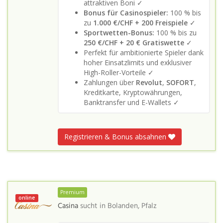
attraktiven Boni ✓
Bonus für Casinospieler:
100 % bis
zu
1.000 €/CHF + 200 Freispiele
✓
Sportwetten-Bonus:
100 % bis zu
250 €/CHF + 20 € Gratiswette
✓
Perfekt für ambitionierte Spieler dank
hoher Einsatzlimits und exklusiver
High-Roller-Vorteile ✓
Zahlungen über
Revolut
,
SOFORT
,
Kreditkarte, Kryptowährungen,
Banktransfer und E-Wallets ✓
Registrieren & Bonus absahnen
Premium
online
Casina
sucht in
Bolanden, Pfalz