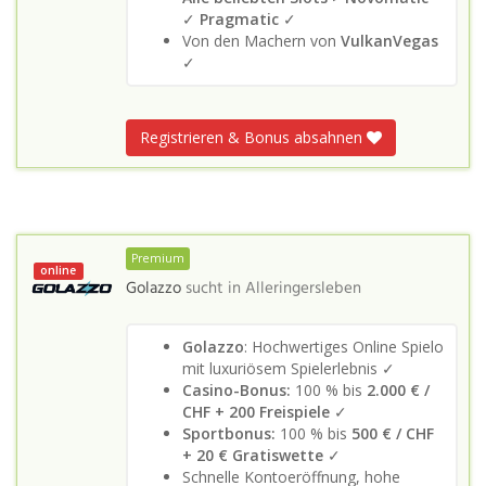
✓
Pragmatic
✓
Von den Machern von
VulkanVegas
✓
Registrieren & Bonus absahnen
Premium
online
Golazzo
sucht in
Alleringersleben
Golazzo
: Hochwertiges Online Spielo
mit luxuriösem Spielerlebnis ✓
Casino-Bonus:
100 % bis
2.000 € /
CHF + 200 Freispiele
✓
Sportbonus:
100 % bis
500 € / CHF
+ 20 € Gratiswette
✓
Schnelle Kontoeröffnung, hohe