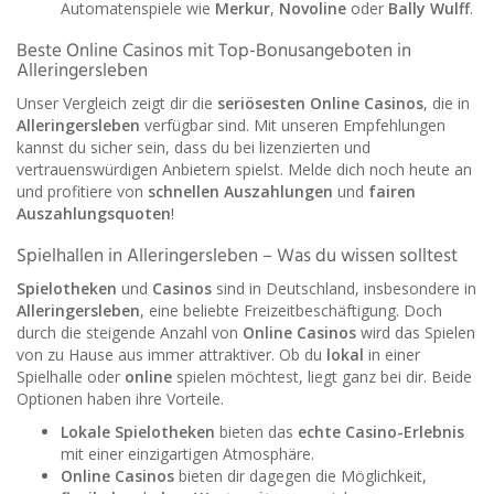
Automatenspiele wie
Merkur
,
Novoline
oder
Bally Wulff
.
Beste Online Casinos mit Top-Bonusangeboten in
Alleringersleben
Unser Vergleich zeigt dir die
seriösesten Online Casinos
, die in
Alleringersleben
verfügbar sind. Mit unseren Empfehlungen
kannst du sicher sein, dass du bei lizenzierten und
vertrauenswürdigen Anbietern spielst. Melde dich noch heute an
und profitiere von
schnellen Auszahlungen
und
fairen
Auszahlungsquoten
!
Spielhallen in Alleringersleben – Was du wissen solltest
Spielotheken
und
Casinos
sind in Deutschland, insbesondere in
Alleringersleben
, eine beliebte Freizeitbeschäftigung. Doch
durch die steigende Anzahl von
Online Casinos
wird das Spielen
von zu Hause aus immer attraktiver. Ob du
lokal
in einer
Spielhalle oder
online
spielen möchtest, liegt ganz bei dir. Beide
Optionen haben ihre Vorteile.
Lokale Spielotheken
bieten das
echte Casino-Erlebnis
mit einer einzigartigen Atmosphäre.
Online Casinos
bieten dir dagegen die Möglichkeit,