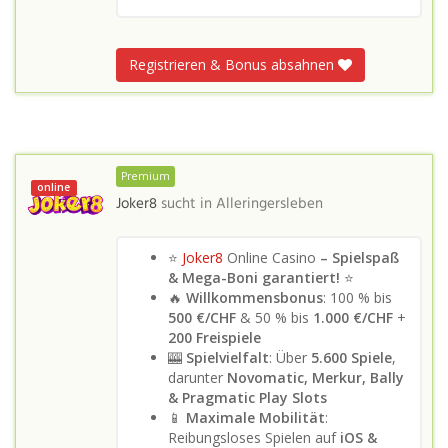
Registrieren & Bonus absahnen
Premium
online
Joker8
sucht in
Alleringersleben
⭐
Joker8
Online Casino
– Spielspaß
& Mega-Boni garantiert!
⭐
🔥
Willkommensbonus
: 100 % bis
500 €/CHF
& 50 % bis
1.000 €/CHF
+
200 Freispiele
🎰
Spielvielfalt
: Über
5.600 Spiele
,
darunter
Novomatic, Merkur, Bally
& Pragmatic Play Slots
📱
Maximale Mobilität
:
Reibungsloses Spielen auf
iOS &