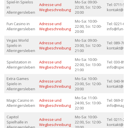
Spiel-In Spielos
Mo-Sa: 09:00-
Adresse und
Tel: 0711-56
in
22:00, So: 12:00-
Wegbeschreibung
kontakt@spi
Alleringersleben
20:00
Mo-Sa: 10:00-
Fun Casino in
Adresse und
Tel: 0221-67
22:00, So: 12:00-
Alleringersleben
Wegbeschreibung
info@fun-ca
20:00
Vegas World
Mo-Sa: 09:00-
Adresse und
Tel: 089-789
Spielo in
23:00, So: 12:00-
Wegbeschreibung
kontakt@ve
Alleringersleben
21:00
Mo-Sa: 10:00-
Spielstation in
Adresse und
Tel: 030-890
22:00, So: 13:00-
Alleringersleben
Wegbeschreibung
info@spiels
21:00
Extra Games
Mo-Sa: 10:00-
Adresse und
Tel: 040-901
Spielo in
23:00, So: 12:00-
Wegbeschreibung
kontakt@ex
Alleringersleben
20:00
Mo-Sa: 11:00-
Magic Casino in
Adresse und
Tel: 069-012
24:00, So: 13:00-
Alleringersleben
Wegbeschreibung
info@magic
22:00
Capitol
Mo-Sa: 10:00-
Adresse und
Tel: 0211-23
Spielhalle in
22:00, So: 12:00-
Wegbeschreibung
kontakt@cap
Alleringersleben
20:00