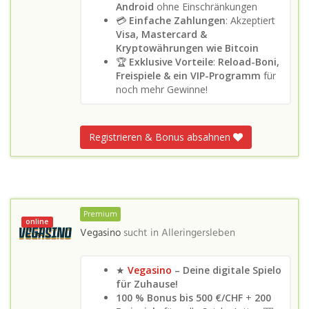
Android
ohne Einschränkungen
💳
Einfache Zahlungen
: Akzeptiert
Visa, Mastercard &
Kryptowährungen wie Bitcoin
🏆
Exklusive Vorteile
:
Reload-Boni,
Freispiele & ein VIP-Programm
für
noch mehr Gewinne!
Registrieren & Bonus absahnen
Premium
online
Vegasino
sucht in
Alleringersleben
★
Vegasino
– Deine digitale Spielo
für Zuhause!
100 % Bonus bis 500 €/CHF
+
200