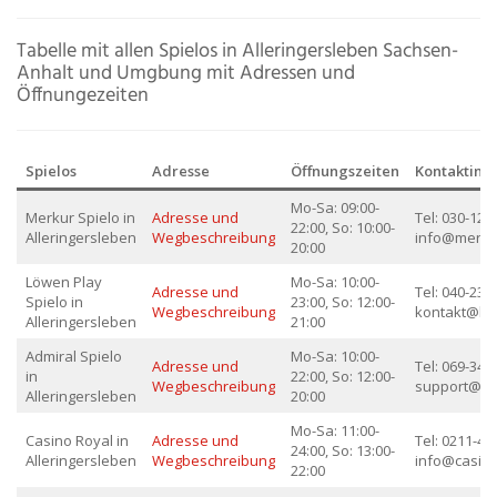
Tabelle mit allen Spielos in Alleringersleben Sachsen-
Anhalt und Umgbung mit Adressen und
Öffnungezeiten
Spielos
Adresse
Öffnungszeiten
Kontaktinf
Mo-Sa: 09:00-
Merkur Spielo in
Adresse und
Tel: 030-123
22:00, So: 10:00-
Alleringersleben
Wegbeschreibung
info@merku
20:00
Löwen Play
Mo-Sa: 10:00-
Adresse und
Tel: 040-234
Spielo in
23:00, So: 12:00-
Wegbeschreibung
kontakt@lo
Alleringersleben
21:00
Admiral Spielo
Mo-Sa: 10:00-
Adresse und
Tel: 069-345
in
22:00, So: 12:00-
Wegbeschreibung
support@ad
Alleringersleben
20:00
Mo-Sa: 11:00-
Casino Royal in
Adresse und
Tel: 0211-45
24:00, So: 13:00-
Alleringersleben
Wegbeschreibung
info@casino
22:00