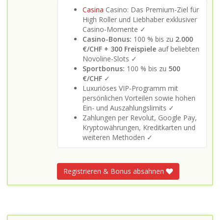
Casina
Casino: Das Premium-Ziel für
High Roller und Liebhaber exklusiver
Casino-Momente ✓
Casino-Bonus:
100 % bis zu
2.000
€/CHF + 300 Freispiele
auf beliebten
Novoline-Slots ✓
Sportbonus:
100 % bis zu
500
€/CHF
✓
Luxuriöses VIP-Programm mit
persönlichen Vorteilen sowie hohen
Ein- und Auszahlungslimits ✓
Zahlungen per Revolut, Google Pay,
Kryptowährungen, Kreditkarten und
weiteren Methoden ✓
Registrieren & Bonus absahnen