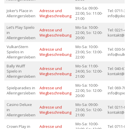
Mo-Sa: 09:00-
Joker’s Place in
Adresse und
Tel: 0711-34
22:00, So: 11:00-
Alleringersleben
Wegbeschreibung
info@jokers
21:00
Let’s Play Spielo
Mo-Sa: 10:00-
Adresse und
Tel: 0221-45
in
22:00, So: 12:00-
Wegbeschreibung
kontakt@let
Alleringersleben
20:00
VulkanStern
Mo-Sa: 10:00-
Adresse und
Tel: 030-567
Spielos in
23:00, So: 13:00-
Wegbeschreibung
info@vulkan
Alleringersleben
22:00
Bally Wulff
Mo-Sa: 11:00-
Adresse und
Tel: 040-678
Spielo in
24:00, So: 12:00-
Wegbeschreibung
kontakt@bal
Alleringersleben
21:00
Mo-Sa: 10:00-
Spielparadies in
Adresse und
Tel: 069-789
22:00, So: 12:00-
Alleringersleben
Wegbeschreibung
info@spielp
20:00
Casino Deluxe
Mo-Sa: 09:00-
Adresse und
Tel: 0211-89
in
23:00, So: 12:00-
Wegbeschreibung
kontakt@ca
Alleringersleben
21:00
Mo-Sa: 10:00-
Crown Play in
Adresse und
Tel: 0711-01