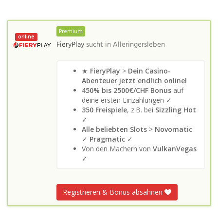
Premium
online
FieryPlay
sucht in
Alleringersleben
★
FieryPlay
>
Dein Casino-
Abenteuer jetzt endlich online!
450% bis 2500€/CHF Bonus
auf
deine ersten Einzahlungen ✓
350 Freispiele
, z.B. bei
Sizzling Hot
✓
Alle beliebten Slots
>
Novomatic
✓
Pragmatic
✓
Von den Machern von
VulkanVegas
✓
Registrieren & Bonus absahnen