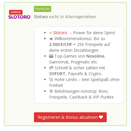
Premium
online
Slotoro
sucht in
Alleringersleben
⭐
Slotoro
– Power für deine Spins!
🔥 Willkommensbonus: Bis zu
2.500 €/CHF
+ 250 Freispiele auf
deine ersten Einzahlungen
🎰 Top-Games von
Novoline
,
Gamomat, Pragmatic etc.
💳 Schnell & sicher zahlen mit
SOFORT
, Paysafe & Crypto.
🚀 Hohe Limits – kein Spielspaß ohne
Freiheit
🎯 Belohnungen nonstop: Boni,
Freispiele, Cashback & VIP-Punkte
Registrieren & Bonus absahnen