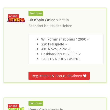
Premium
online
Hit’n’Spin Casino
sucht in
Beendorf bei Haldensleben
Willkommensbonus 1200€
✓
220 Freispiele
✓
Alle
Novo
Spiele ✓
Cashback bis zu 2000€ ✓
BESTES NEUES CASINO!
Registrieren & Bonus absahnen
Premium
online