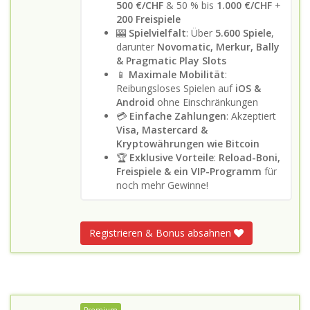
500 €/CHF
& 50 % bis
1.000 €/CHF
+
200 Freispiele
🎰
Spielvielfalt
: Über
5.600 Spiele
,
darunter
Novomatic, Merkur, Bally
& Pragmatic Play Slots
📱
Maximale Mobilität
:
Reibungsloses Spielen auf
iOS &
Android
ohne Einschränkungen
💳
Einfache Zahlungen
: Akzeptiert
Visa, Mastercard &
Kryptowährungen wie Bitcoin
🏆
Exklusive Vorteile
:
Reload-Boni,
Freispiele & ein VIP-Programm
für
noch mehr Gewinne!
Registrieren & Bonus absahnen