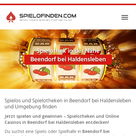
Skip
to
main
Toggl
content
navig
Spielothek in der Nähe
Beendorf bei Haldensleben
Spielos und Spielotheken in Beendorf bei Haldensleben
und Umgebung finden
Jetzt spielen und gewinnen – Spielotheken und Online
Casinos in Beendorf bei Haldensleben entdecken!
Du suchst eine Spielo oder Spielhalle in
Beendorf bei