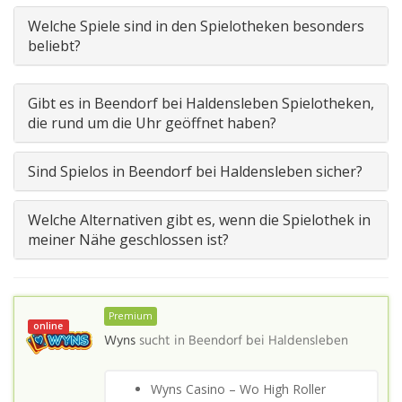
Welche Spiele sind in den Spielotheken besonders
beliebt?
Gibt es in Beendorf bei Haldensleben Spielotheken,
die rund um die Uhr geöffnet haben?
Sind Spielos in Beendorf bei Haldensleben sicher?
Welche Alternativen gibt es, wenn die Spielothek in
meiner Nähe geschlossen ist?
Premium
online
Wyns
sucht in
Beendorf bei Haldensleben
Wyns Casino – Wo High Roller