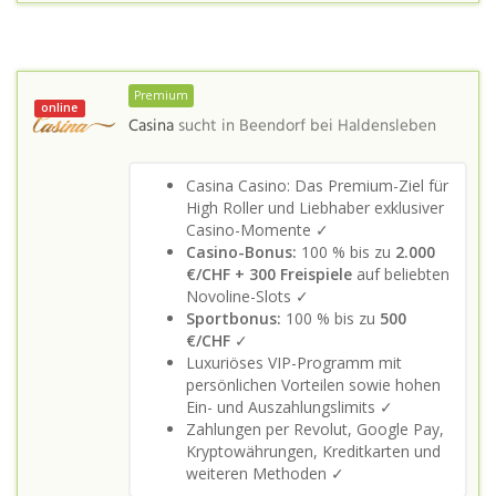
Premium
online
Casina
sucht in
Beendorf bei Haldensleben
Casina Casino: Das Premium-Ziel für
High Roller und Liebhaber exklusiver
Casino-Momente ✓
Casino-Bonus:
100 % bis zu
2.000
€/CHF + 300 Freispiele
auf beliebten
Novoline-Slots ✓
Sportbonus:
100 % bis zu
500
€/CHF
✓
Luxuriöses VIP-Programm mit
persönlichen Vorteilen sowie hohen
Ein- und Auszahlungslimits ✓
Zahlungen per Revolut, Google Pay,
Kryptowährungen, Kreditkarten und
weiteren Methoden ✓