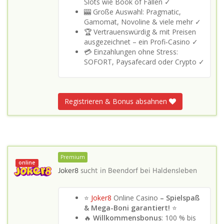
Slots wie Book of Fallen ✓
🎰 Große Auswahl: Pragmatic,
Gamomat, Novoline & viele mehr ✓
🏆 Vertrauenswürdig & mit Preisen
ausgezeichnet – ein Profi‑Casino ✓
💳 Einzahlungen ohne Stress:
SOFORT, Paysafecard oder Crypto ✓
Registrieren & Bonus absahnen
Premium
online
Joker8
sucht in
Beendorf bei Haldensleben
⭐
Joker8
Online Casino
– Spielspaß
& Mega-Boni garantiert!
⭐
🔥
Willkommensbonus
: 100 % bis