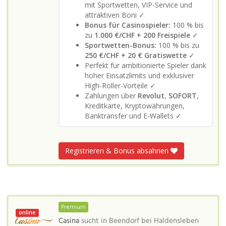
mit Sportwetten, VIP-Service und
attraktiven Boni ✓
Bonus für Casinospieler:
100 % bis
zu
1.000 €/CHF + 200 Freispiele
✓
Sportwetten-Bonus:
100 % bis zu
250 €/CHF + 20 € Gratiswette
✓
Perfekt für ambitionierte Spieler dank
hoher Einsatzlimits und exklusiver
High-Roller-Vorteile ✓
Zahlungen über
Revolut
,
SOFORT
,
Kreditkarte, Kryptowährungen,
Banktransfer und E-Wallets ✓
Registrieren & Bonus absahnen
Premium
online
Casina
sucht in
Beendorf bei Haldensleben