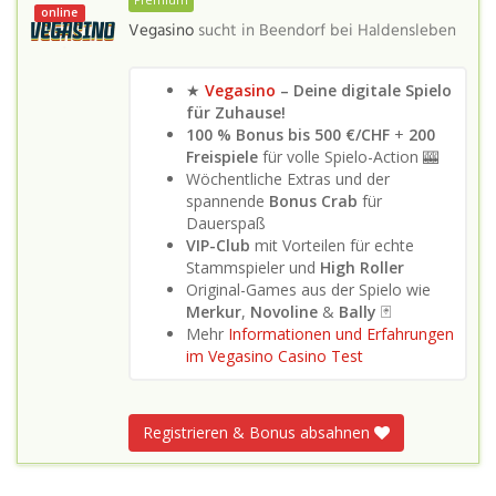
Premium
online
Vegasino
sucht in
Beendorf bei Haldensleben
★
Vegasino
– Deine digitale Spielo
für Zuhause!
100 % Bonus bis 500 €/CHF
+
200
Freispiele
für volle Spielo-Action 🎰
Wöchentliche Extras und der
spannende
Bonus Crab
für
Dauerspaß
VIP-Club
mit Vorteilen für echte
Stammspieler und
High Roller
Original-Games aus der Spielo wie
Merkur
,
Novoline
&
Bally
🃏
Mehr
Informationen und Erfahrungen
im Vegasino Casino Test
Registrieren & Bonus absahnen