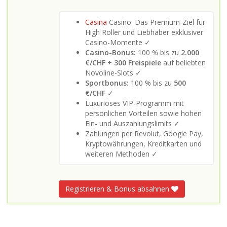
Casina
Casino: Das Premium-Ziel für
High Roller und Liebhaber exklusiver
Casino-Momente ✓
Casino-Bonus:
100 % bis zu
2.000
€/CHF + 300 Freispiele
auf beliebten
Novoline-Slots ✓
Sportbonus:
100 % bis zu
500
€/CHF
✓
Luxuriöses VIP-Programm mit
persönlichen Vorteilen sowie hohen
Ein- und Auszahlungslimits ✓
Zahlungen per Revolut, Google Pay,
Kryptowährungen, Kreditkarten und
weiteren Methoden ✓
Registrieren & Bonus absahnen