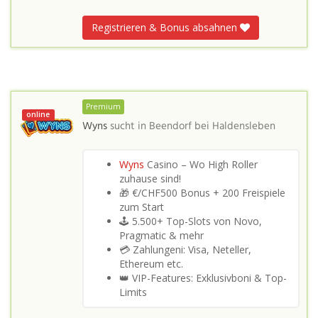
Registrieren & Bonus absahnen
Premium
online
Wyns
sucht in
Beendorf bei Haldensleben
Wyns
Casino – Wo High Roller
zuhause sind!
🎁 €/CHF500 Bonus + 200 Freispiele
zum Start
🕹️ 5.500+ Top-Slots von Novo,
Pragmatic & mehr
💳 Zahlungeni: Visa, Neteller,
Ethereum etc.
👑 VIP-Features: Exklusivboni & Top-
Limits