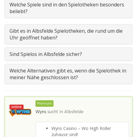
Welche Spiele sind in den Spielotheken besonders
beliebt?
Gibt es in Albsfelde Spielotheken, die rund um die
Uhr geöffnet haben?
Sind Spielos in Albsfelde sicher?
Welche Alternativen gibt es, wenn die Spielothek in
meiner Nähe geschlossen ist?
Premium
online
Wyns
sucht in
Albsfelde
Wyns Casino – Wo High Roller
zuhause sind!