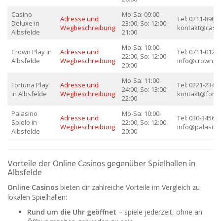
Casino
Mo-Sa: 09:00-
Adresse und
Tel: 0211-89012
Deluxe in
23:00, So: 12:00-
Wegbeschreibung
kontakt@casi
Albsfelde
21:00
Mo-Sa: 10:00-
Crown Play in
Adresse und
Tel: 0711-01234
22:00, So: 12:00-
Albsfelde
Wegbeschreibung
info@crownpl
20:00
Mo-Sa: 11:00-
Fortuna Play
Adresse und
Tel: 0221-23456
24:00, So: 13:00-
in Albsfelde
Wegbeschreibung
kontakt@fortu
22:00
Palasino
Mo-Sa: 10:00-
Adresse und
Tel: 030-345678
Spielo in
22:00, So: 12:00-
Wegbeschreibung
info@palasino
Albsfelde
20:00
Vorteile der Online Casinos gegenüber Spielhallen in
Albsfelde
Online Casinos
bieten dir zahlreiche Vorteile im Vergleich zu
lokalen Spielhallen:
Rund um die Uhr geöffnet
– spiele jederzeit, ohne an