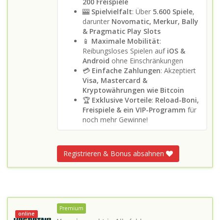
200 Freispiele
🎰
Spielvielfalt
: Über
5.600 Spiele
,
darunter
Novomatic, Merkur, Bally
& Pragmatic Play Slots
📱
Maximale Mobilität
:
Reibungsloses Spielen auf
iOS &
Android
ohne Einschränkungen
💳
Einfache Zahlungen
: Akzeptiert
Visa, Mastercard &
Kryptowährungen wie Bitcoin
🏆
Exklusive Vorteile
:
Reload-Boni,
Freispiele & ein VIP-Programm
für
noch mehr Gewinne!
Registrieren & Bonus absahnen
Premium
online