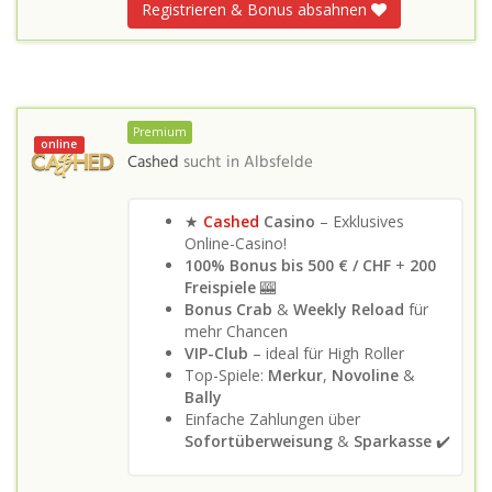
Registrieren & Bonus absahnen
Premium
online
Cashed
sucht in
Albsfelde
★
Cashed
Casino
– Exklusives
Online-Casino!
100% Bonus bis 500 €
/ CHF
+
200
Freispiele
🎰
Bonus Crab
&
Weekly Reload
für
mehr Chancen
VIP-Club
– ideal für High Roller
Top-Spiele:
Merkur
,
Novoline
&
Bally
Einfache Zahlungen über
Sofortüberweisung
&
Sparkasse
✔️