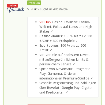
Premium
online
VIPLuck
sucht in
Albsfelde
VIPLuck
Casino: Exklusive Casino-
Welt mit Fokus auf Luxus und High
Stakes ✓
Casino-Bonus:
100 % bis zu
2.000
€/CHF + 300 Freispiele
✓
Sportbonus:
100 % bis zu
500
€/CHF
✓
VIP-Vorteile auf höchstem Niveau
mit außergewöhnlichen Limits &
persönlichem Service ✓
Spiele von Novomatic, Pragmatic
Play, Gamomat & vielen
internationalen Premium-Studios ✓
Schnelle Registrierung und Zahlungen
über
Revolut
,
Google Pay
, Crypto
und Kreditkarten ✓