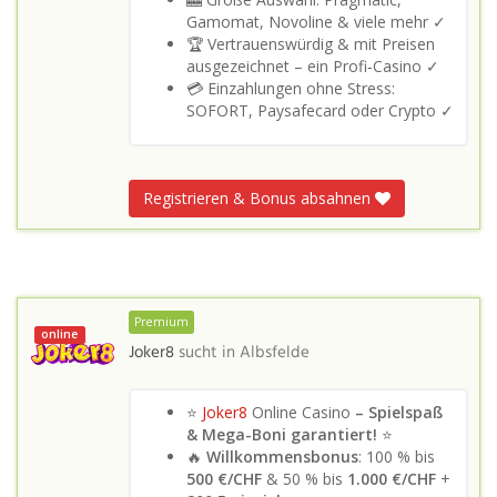
Gamomat, Novoline & viele mehr ✓
🏆 Vertrauenswürdig & mit Preisen
ausgezeichnet – ein Profi‑Casino ✓
💳 Einzahlungen ohne Stress:
SOFORT, Paysafecard oder Crypto ✓
Registrieren & Bonus absahnen
Premium
online
Joker8
sucht in
Albsfelde
⭐
Joker8
Online Casino
– Spielspaß
& Mega-Boni garantiert!
⭐
🔥
Willkommensbonus
: 100 % bis
500 €/CHF
& 50 % bis
1.000 €/CHF
+