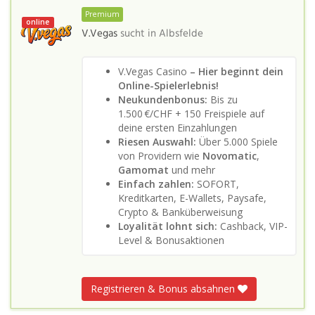
Premium
online
V.Vegas
sucht in
Albsfelde
V.Vegas Casino
– Hier beginnt dein
Online-Spielerlebnis!
Neukundenbonus:
Bis zu
1.500 €/CHF + 150 Freispiele auf
deine ersten Einzahlungen
Riesen Auswahl:
Über 5.000 Spiele
von Providern wie
Novomatic
,
Gamomat
und mehr
Einfach zahlen:
SOFORT,
Kreditkarten, E-Wallets, Paysafe,
Crypto & Banküberweisung
Loyalität lohnt sich:
Cashback, VIP-
Level & Bonusaktionen
Registrieren & Bonus absahnen