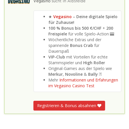
Vegasino
sucht in
Albsfelde
★
Vegasino
– Deine digitale Spielo
für Zuhause!
100 % Bonus bis 500 €/CHF
+
200
Freispiele
für volle Spielo-Action 🎰
Wöchentliche Extras und der
spannende
Bonus Crab
für
Dauerspaß
VIP-Club
mit Vorteilen für echte
Stammspieler und
High Roller
Original-Games aus der Spielo wie
Merkur
,
Novoline
&
Bally
🃏
Mehr
Informationen und Erfahrungen
im Vegasino Casino Test
Registrieren & Bonus absahnen