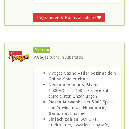
Registrieren & Bonus absahnen
Premium
online
V.Vegas
sucht in
Albsfelde
V.Vegas Casino
– Hier beginnt dein
Online-Spielerlebnis!
Neukundenbonus:
Bis zu
1.500 €/CHF + 150 Freispiele auf
deine ersten Einzahlungen
Riesen Auswahl:
Über 5.000 Spiele
von Providern wie
Novomatic
,
Gamomat
und mehr
Einfach zahlen:
SOFORT,
Kreditkarten, E-Wallets, Paysafe,