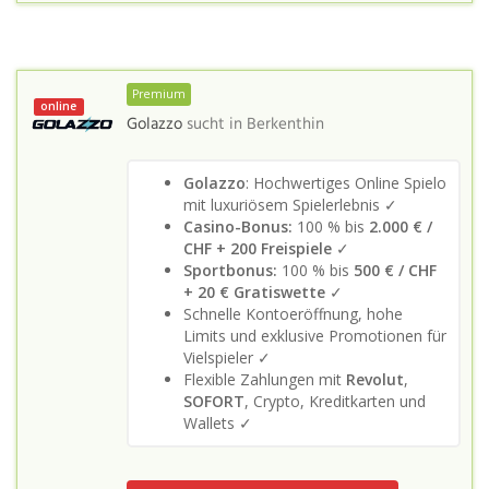
Premium
online
Golazzo
sucht in
Berkenthin
Golazzo
: Hochwertiges Online Spielo
mit luxuriösem Spielerlebnis ✓
Casino-Bonus:
100 % bis
2.000 € /
CHF + 200 Freispiele
✓
Sportbonus:
100 % bis
500 € / CHF
+ 20 € Gratiswette
✓
Schnelle Kontoeröffnung, hohe
Limits und exklusive Promotionen für
Vielspieler ✓
Flexible Zahlungen mit
Revolut
,
SOFORT
, Crypto, Kreditkarten und
Wallets ✓