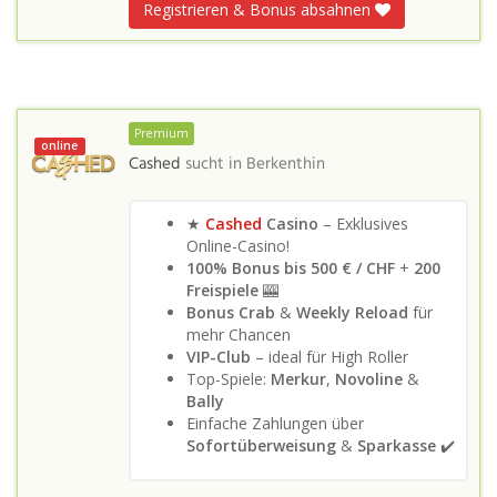
Registrieren & Bonus absahnen
Premium
online
Cashed
sucht in
Berkenthin
★
Cashed
Casino
– Exklusives
Online-Casino!
100% Bonus bis 500 €
/ CHF
+
200
Freispiele
🎰
Bonus Crab
&
Weekly Reload
für
mehr Chancen
VIP-Club
– ideal für High Roller
Top-Spiele:
Merkur
,
Novoline
&
Bally
Einfache Zahlungen über
Sofortüberweisung
&
Sparkasse
✔️