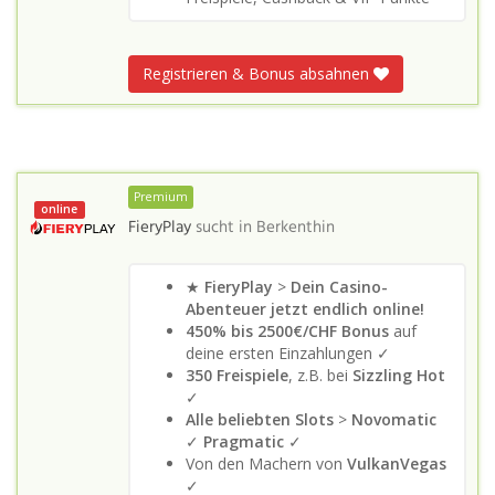
Registrieren & Bonus absahnen
Premium
online
FieryPlay
sucht in
Berkenthin
★
FieryPlay
>
Dein Casino-
Abenteuer jetzt endlich online!
450% bis 2500€/CHF Bonus
auf
deine ersten Einzahlungen ✓
350 Freispiele
, z.B. bei
Sizzling Hot
✓
Alle beliebten Slots
>
Novomatic
✓
Pragmatic
✓
Von den Machern von
VulkanVegas
✓