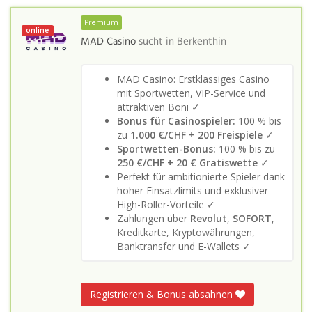
Premium
online
MAD Casino
sucht in
Berkenthin
MAD Casino: Erstklassiges Casino
mit Sportwetten, VIP-Service und
attraktiven Boni ✓
Bonus für Casinospieler:
100 % bis
zu
1.000 €/CHF + 200 Freispiele
✓
Sportwetten-Bonus:
100 % bis zu
250 €/CHF + 20 € Gratiswette
✓
Perfekt für ambitionierte Spieler dank
hoher Einsatzlimits und exklusiver
High-Roller-Vorteile ✓
Zahlungen über
Revolut
,
SOFORT
,
Kreditkarte, Kryptowährungen,
Banktransfer und E-Wallets ✓
Registrieren & Bonus absahnen