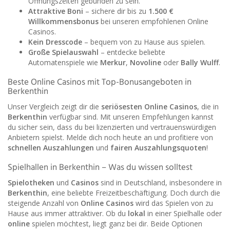
Öffnungszeiten gebunden zu sein.
Attraktive Boni
– sichere dir bis zu
1.500 €
Willkommensbonus
bei unseren empfohlenen Online
Casinos.
Kein Dresscode
– bequem von zu Hause aus spielen.
Große Spielauswahl
– entdecke beliebte
Automatenspiele wie
Merkur
,
Novoline
oder
Bally Wulff
.
Beste Online Casinos mit Top-Bonusangeboten in
Berkenthin
Unser Vergleich zeigt dir die
seriösesten Online Casinos
, die in
Berkenthin
verfügbar sind. Mit unseren Empfehlungen kannst
du sicher sein, dass du bei lizenzierten und vertrauenswürdigen
Anbietern spielst. Melde dich noch heute an und profitiere von
schnellen Auszahlungen
und
fairen Auszahlungsquoten
!
Spielhallen in Berkenthin – Was du wissen solltest
Spielotheken
und
Casinos
sind in Deutschland, insbesondere in
Berkenthin
, eine beliebte Freizeitbeschäftigung. Doch durch die
steigende Anzahl von
Online Casinos
wird das Spielen von zu
Hause aus immer attraktiver. Ob du
lokal
in einer Spielhalle oder
online
spielen möchtest, liegt ganz bei dir. Beide Optionen