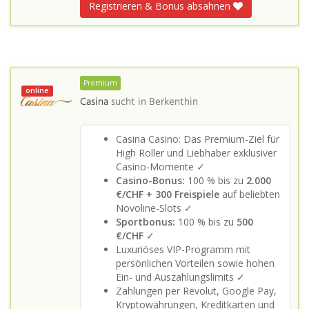
Registrieren & Bonus absahnen
Premium
online
Casina
sucht in
Berkenthin
Casina Casino: Das Premium-Ziel für
High Roller und Liebhaber exklusiver
Casino-Momente ✓
Casino-Bonus:
100 % bis zu
2.000
€/CHF + 300 Freispiele
auf beliebten
Novoline-Slots ✓
Sportbonus:
100 % bis zu
500
€/CHF
✓
Luxuriöses VIP-Programm mit
persönlichen Vorteilen sowie hohen
Ein- und Auszahlungslimits ✓
Zahlungen per Revolut, Google Pay,
Kryptowährungen, Kreditkarten und