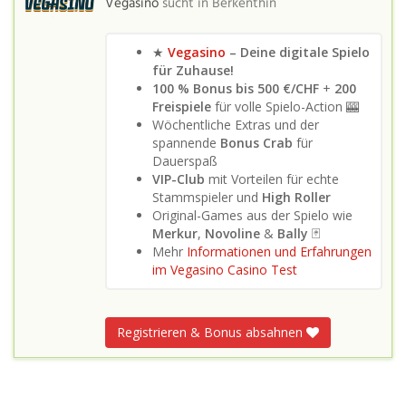
Vegasino
sucht in
Berkenthin
★
Vegasino
– Deine digitale Spielo
für Zuhause!
100 % Bonus bis 500 €/CHF
+
200
Freispiele
für volle Spielo-Action 🎰
Wöchentliche Extras und der
spannende
Bonus Crab
für
Dauerspaß
VIP-Club
mit Vorteilen für echte
Stammspieler und
High Roller
Original-Games aus der Spielo wie
Merkur
,
Novoline
&
Bally
🃏
Mehr
Informationen und Erfahrungen
im Vegasino Casino Test
Registrieren & Bonus absahnen