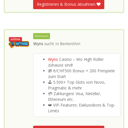
Registrieren & Bonus absahnen
Premium
online
Wyns
sucht in
Berkenthin
Wyns
Casino – Wo High Roller
zuhause sind!
🎁 €/CHF500 Bonus + 200 Freispiele
zum Start
🕹️ 5.500+ Top-Slots von Novo,
Pragmatic & mehr
💳 Zahlungeni: Visa, Neteller,
Ethereum etc.
👑 VIP-Features: Exklusivboni & Top-
Limits