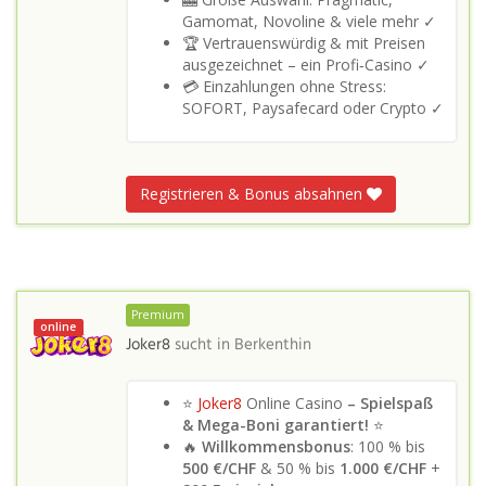
Gamomat, Novoline & viele mehr ✓
🏆 Vertrauenswürdig & mit Preisen
ausgezeichnet – ein Profi‑Casino ✓
💳 Einzahlungen ohne Stress:
SOFORT, Paysafecard oder Crypto ✓
Registrieren & Bonus absahnen
Premium
online
Joker8
sucht in
Berkenthin
⭐
Joker8
Online Casino
– Spielspaß
& Mega-Boni garantiert!
⭐
🔥
Willkommensbonus
: 100 % bis
500 €/CHF
& 50 % bis
1.000 €/CHF
+