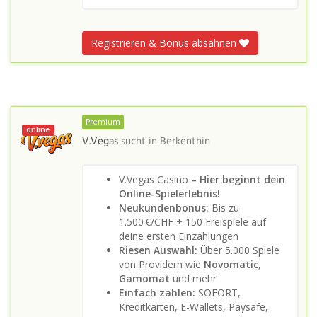
Registrieren & Bonus absahnen
Premium
online
V.Vegas
sucht in
Berkenthin
V.Vegas Casino
– Hier beginnt dein
Online-Spielerlebnis!
Neukundenbonus:
Bis zu
1.500 €/CHF + 150 Freispiele auf
deine ersten Einzahlungen
Riesen Auswahl:
Über 5.000 Spiele
von Providern wie
Novomatic
,
Gamomat
und mehr
Einfach zahlen:
SOFORT,
Kreditkarten, E-Wallets, Paysafe,