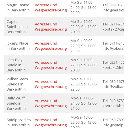
Mo-Sa: 11:00-
Magic Casino
Adresse und
Tel: 069-012345
24:00, So: 13:00-
in Berkenthin
Wegbeschreibung
info@magiccas
22:00
Capitol
Mo-Sa: 10:00-
Adresse und
Tel: 0211-23456
Spielhalle in
22:00, So: 12:00-
Wegbeschreibung
kontakt@capit
Berkenthin
20:00
Mo-Sa: 09:00-
Joker’s Place
Adresse und
Tel: 0711-34567
22:00, So: 11:00-
in Berkenthin
Wegbeschreibung
info@jokerspl
21:00
Let’s Play
Mo-Sa: 10:00-
Adresse und
Tel: 0221-45678
Spielo in
22:00, So: 12:00-
Wegbeschreibung
kontakt@letsp
Berkenthin
20:00
VulkanStern
Mo-Sa: 10:00-
Adresse und
Tel: 030-567890
Spielos in
23:00, So: 13:00-
Wegbeschreibung
info@vulkanst
Berkenthin
22:00
Bally Wulff
Mo-Sa: 11:00-
Adresse und
Tel: 040-678901
Spielo in
24:00, So: 12:00-
Wegbeschreibung
kontakt@bally
Berkenthin
21:00
Mo-Sa: 10:00-
Spielparadies
Adresse und
Tel: 069-789012
22:00, So: 12:00-
in Berkenthin
Wegbeschreibung
info@spielpar
20:00