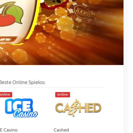
Beste Online Spielos:
online
online
CE Casino
Cashed