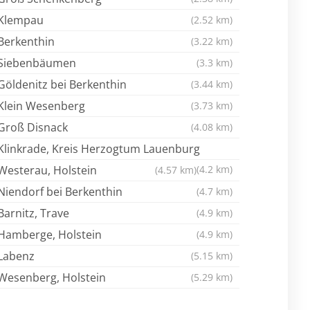
Klempau
(2.52 km)
Berkenthin
(3.22 km)
Siebenbäumen
(3.3 km)
Göldenitz bei Berkenthin
(3.44 km)
Klein Wesenberg
(3.73 km)
Groß Disnack
(4.08 km)
Klinkrade, Kreis Herzogtum Lauenburg
Westerau, Holstein
(4.2 km)
(4.57 km)
Niendorf bei Berkenthin
(4.7 km)
Barnitz, Trave
(4.9 km)
Hamberge, Holstein
(4.9 km)
Labenz
(5.15 km)
Wesenberg, Holstein
(5.29 km)