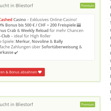
ucht in
Bliestorf
Premium
Cashed
Casino
– Exklusives Online-Casino!
0% Bonus bis 500 €
/ CHF
+
200 Freispiele
🎰
nus Crab
&
Weekly Reload
für mehr Chancen
-Club
– ideal für High Roller
-Spiele:
Merkur
,
Novoline
&
Bally
nfache Zahlungen über
Sofortüberweisung
&
arkasse
✔️
eren & Bonus absahnen
ucht in
Bliestorf
Premium