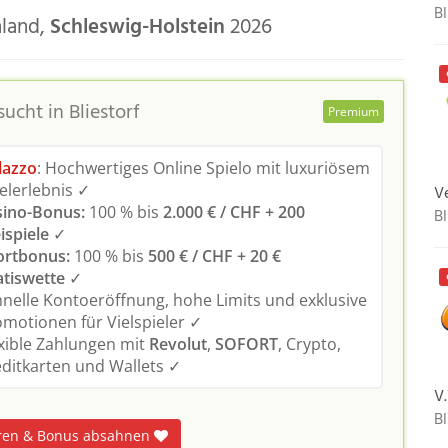
Bl
hland,
Schleswig-Holstein
2026
sucht in
Bliestorf
Premium
lazzo
: Hochwertiges Online Spielo mit luxuriösem
elerlebnis ✓
V
sino-Bonus:
100 % bis
2.000 € / CHF + 200
Bl
ispiele
✓
ortbonus:
100 % bis
500 € / CHF + 20 €
atiswette
✓
nelle Kontoeröffnung, hohe Limits und exklusive
motionen für Vielspieler ✓
xible Zahlungen mit
Revolut
,
SOFORT
, Crypto,
ditkarten und Wallets ✓
V
Bl
eren & Bonus absahnen