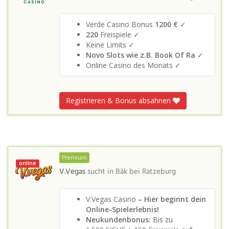
Verde Casino Bonus
1200 €
✓
220
Freispiele ✓
Keine Limits ✓
Novo Slots wie z.B. Book Of Ra
✓
Online Casino des Monats ✓
Registrieren & Bonus absahnen
Premium
online
V.Vegas
sucht in
Bäk bei Ratzeburg
V.Vegas Casino
– Hier beginnt dein
Online-Spielerlebnis!
Neukundenbonus:
Bis zu