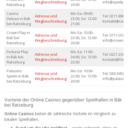
Wegbeschreibung
info@spielpar
Ratzeburg
20:00
Casino
Mo-Sa: 09:00-
Adresse und
Tel: 0211-89012
Deluxe in Bäk
23:00, So: 12:00-
Wegbeschreibung
kontakt@casi
bei Ratzeburg
21:00
Crown Play in
Mo-Sa: 10:00-
Adresse und
Tel: 0711-01234
Bäk bei
22:00, So: 12:00-
Wegbeschreibung
info@crownpl
Ratzeburg
20:00
Fortuna Play
Mo-Sa: 11:00-
Adresse und
Tel: 0221-23456
in Bäk bei
24:00, So: 13:00-
Wegbeschreibung
kontakt@fortu
Ratzeburg
22:00
Palasino
Mo-Sa: 10:00-
Adresse und
Tel: 030-345678
Spielo in Bäk
22:00, So: 12:00-
Wegbeschreibung
info@palasino
bei Ratzeburg
20:00
Vorteile der Online Casinos gegenüber Spielhallen in Bäk
bei Ratzeburg
Online Casinos
bieten dir zahlreiche Vorteile im Vergleich zu
lokalen Spielhallen:
Rund um die Uhr geöffnet
– spiele jederzeit, ohne an