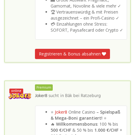
Gamomat, Novoline & viele mehr ✓
🏆 Vertrauenswürdig & mit Preisen
ausgezeichnet – ein Profi‑Casino ✓
💳 Einzahlungen ohne Stress:
SOFORT, Paysafecard oder Crypto ✓
Registrieren & Bonus absahnen
Premium
online
Joker8
sucht in
Bäk bei Ratzeburg
⭐
Joker8
Online Casino
– Spielspaß
& Mega-Boni garantiert!
⭐
🔥
Willkommensbonus
: 100 % bis
500 €/CHF
& 50 % bis
1.000 €/CHF
+