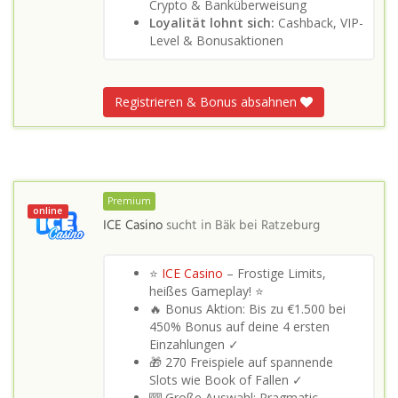
Crypto & Banküberweisung
Loyalität lohnt sich:
Cashback, VIP-
Level & Bonusaktionen
Registrieren & Bonus absahnen
Premium
online
ICE Casino
sucht in
Bäk bei Ratzeburg
⭐
ICE Casino
– Frostige Limits,
heißes Gameplay! ⭐
🔥 Bonus Aktion: Bis zu €1.500 bei
450% Bonus auf deine 4 ersten
Einzahlungen ✓
🎁 270 Freispiele auf spannende
Slots wie Book of Fallen ✓
🎰 Große Auswahl: Pragmatic,