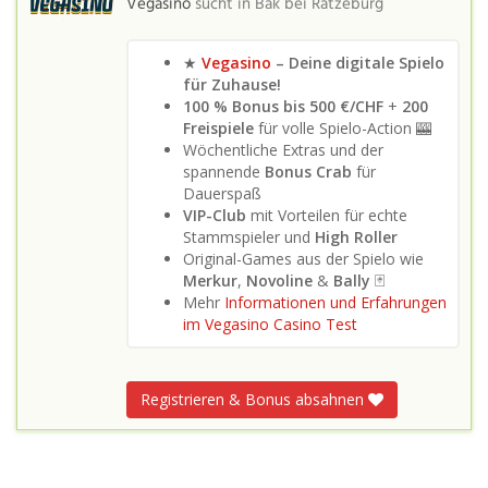
Vegasino
sucht in
Bäk bei Ratzeburg
★
Vegasino
– Deine digitale Spielo
für Zuhause!
100 % Bonus bis 500 €/CHF
+
200
Freispiele
für volle Spielo-Action 🎰
Wöchentliche Extras und der
spannende
Bonus Crab
für
Dauerspaß
VIP-Club
mit Vorteilen für echte
Stammspieler und
High Roller
Original-Games aus der Spielo wie
Merkur
,
Novoline
&
Bally
🃏
Mehr
Informationen und Erfahrungen
im Vegasino Casino Test
Registrieren & Bonus absahnen