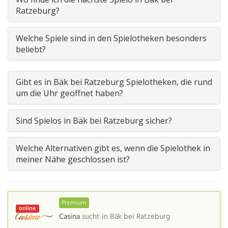
Ratzeburg?
Welche Spiele sind in den Spielotheken besonders
beliebt?
Gibt es in Bäk bei Ratzeburg Spielotheken, die rund
um die Uhr geöffnet haben?
Sind Spielos in Bäk bei Ratzeburg sicher?
Welche Alternativen gibt es, wenn die Spielothek in
meiner Nähe geschlossen ist?
Premium
online
Casina
sucht in
Bäk bei Ratzeburg