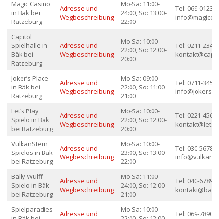
Magic Casino
Mo-Sa: 11:00-
Adresse und
Tel: 069-012345
in Bäk bei
24:00, So: 13:00-
Wegbeschreibung
info@magiccas
Ratzeburg
22:00
Capitol
Mo-Sa: 10:00-
Spielhalle in
Adresse und
Tel: 0211-23456
22:00, So: 12:00-
Bäk bei
Wegbeschreibung
kontakt@capit
20:00
Ratzeburg
Joker’s Place
Mo-Sa: 09:00-
Adresse und
Tel: 0711-34567
in Bäk bei
22:00, So: 11:00-
Wegbeschreibung
info@jokerspl
Ratzeburg
21:00
Let’s Play
Mo-Sa: 10:00-
Adresse und
Tel: 0221-45678
Spielo in Bäk
22:00, So: 12:00-
Wegbeschreibung
kontakt@letsp
bei Ratzeburg
20:00
VulkanStern
Mo-Sa: 10:00-
Adresse und
Tel: 030-567890
Spielos in Bäk
23:00, So: 13:00-
Wegbeschreibung
info@vulkanst
bei Ratzeburg
22:00
Bally Wulff
Mo-Sa: 11:00-
Adresse und
Tel: 040-678901
Spielo in Bäk
24:00, So: 12:00-
Wegbeschreibung
kontakt@bally
bei Ratzeburg
21:00
Spielparadies
Mo-Sa: 10:00-
Adresse und
Tel: 069-789012
in Bäk bei
22:00, So: 12:00-