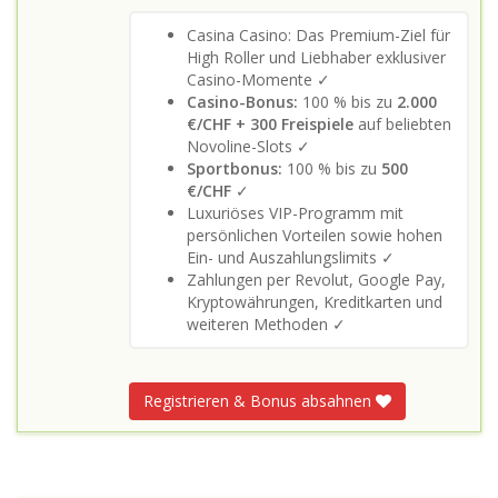
Casina Casino: Das Premium-Ziel für
High Roller und Liebhaber exklusiver
Casino-Momente ✓
Casino-Bonus:
100 % bis zu
2.000
€/CHF + 300 Freispiele
auf beliebten
Novoline-Slots ✓
Sportbonus:
100 % bis zu
500
€/CHF
✓
Luxuriöses VIP-Programm mit
persönlichen Vorteilen sowie hohen
Ein- und Auszahlungslimits ✓
Zahlungen per Revolut, Google Pay,
Kryptowährungen, Kreditkarten und
weiteren Methoden ✓
Registrieren & Bonus absahnen