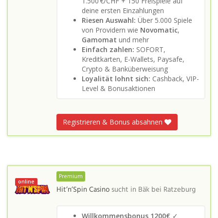
1.500 €/CHF + 150 Freispiele auf
deine ersten Einzahlungen
Riesen Auswahl:
Über 5.000 Spiele
von Providern wie
Novomatic
,
Gamomat
und mehr
Einfach zahlen:
SOFORT,
Kreditkarten, E-Wallets, Paysafe,
Crypto & Banküberweisung
Loyalität lohnt sich:
Cashback, VIP-
Level & Bonusaktionen
Registrieren & Bonus absahnen
Premium
online
Hit’n’Spin Casino
sucht in
Bäk bei Ratzeburg
Willkommensbonus 1200€
✓