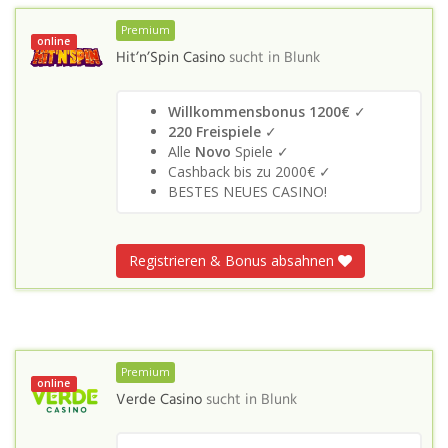
Premium
online
Hit’n’Spin Casino
sucht in
Blunk
Willkommensbonus 1200€
✓
220 Freispiele
✓
Alle
Novo
Spiele ✓
Cashback bis zu 2000€ ✓
BESTES NEUES CASINO!
Registrieren & Bonus absahnen
Premium
online
Verde Casino
sucht in
Blunk