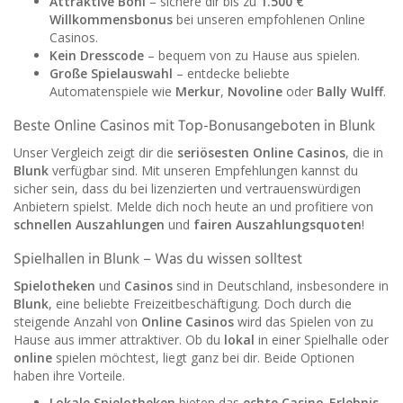
Attraktive Boni
– sichere dir bis zu
1.500 €
Willkommensbonus
bei unseren empfohlenen Online
Casinos.
Kein Dresscode
– bequem von zu Hause aus spielen.
Große Spielauswahl
– entdecke beliebte
Automatenspiele wie
Merkur
,
Novoline
oder
Bally Wulff
.
Beste Online Casinos mit Top-Bonusangeboten in Blunk
Unser Vergleich zeigt dir die
seriösesten Online Casinos
, die in
Blunk
verfügbar sind. Mit unseren Empfehlungen kannst du
sicher sein, dass du bei lizenzierten und vertrauenswürdigen
Anbietern spielst. Melde dich noch heute an und profitiere von
schnellen Auszahlungen
und
fairen Auszahlungsquoten
!
Spielhallen in Blunk – Was du wissen solltest
Spielotheken
und
Casinos
sind in Deutschland, insbesondere in
Blunk
, eine beliebte Freizeitbeschäftigung. Doch durch die
steigende Anzahl von
Online Casinos
wird das Spielen von zu
Hause aus immer attraktiver. Ob du
lokal
in einer Spielhalle oder
online
spielen möchtest, liegt ganz bei dir. Beide Optionen
haben ihre Vorteile.
Lokale Spielotheken
bieten das
echte Casino-Erlebnis