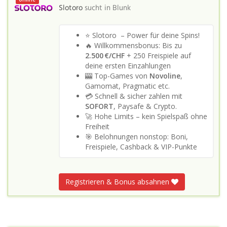
Slotoro
sucht in
Blunk
⭐ Slotoro – Power für deine Spins!
🔥 Willkommensbonus: Bis zu
2.500 €/CHF
+ 250 Freispiele auf
deine ersten Einzahlungen
🎰 Top-Games von
Novoline
,
Gamomat, Pragmatic etc.
💳 Schnell & sicher zahlen mit
SOFORT
, Paysafe & Crypto.
🚀 Hohe Limits – kein Spielspaß ohne
Freiheit
🎯 Belohnungen nonstop: Boni,
Freispiele, Cashback & VIP-Punkte
Registrieren & Bonus absahnen