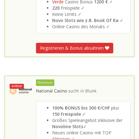
Verde
Casino Bonus
1200 €
✓
220
Freispiele ✓
Keine Limits ✓
Novo Slots wie z.B. Book Of Ra
✓
Online Casino des Monats ✓
Registrieren & Bonus absahnen
Premium
online
National Casino
sucht in
Blunk
100% BONUS bis 300 €/CHF
plus
150 Freispiele
✓
Großes Spieleangebot inklusive der
Novoline Slots
✓
Neues online Casino mit TOP
Aktionen ✓