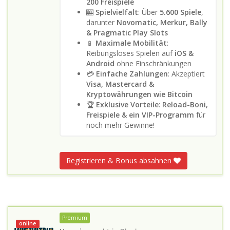
200 Freispiele
🎰
Spielvielfalt
: Über
5.600 Spiele
,
darunter
Novomatic, Merkur, Bally
& Pragmatic Play Slots
📱
Maximale Mobilität
:
Reibungsloses Spielen auf
iOS &
Android
ohne Einschränkungen
💳
Einfache Zahlungen
: Akzeptiert
Visa, Mastercard &
Kryptowährungen wie Bitcoin
🏆
Exklusive Vorteile
:
Reload-Boni,
Freispiele & ein VIP-Programm
für
noch mehr Gewinne!
Registrieren & Bonus absahnen
Premium
online