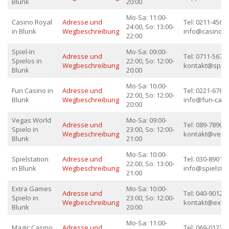
Blunk
20:00
Mo-Sa: 11:00-
Casino Royal
Adresse und
Tel: 0211-45678
24:00, So: 13:00-
in Blunk
Wegbeschreibung
info@casino-r
22:00
Spiel-In
Mo-Sa: 09:00-
Adresse und
Tel: 0711-56789
Spielos in
22:00, So: 12:00-
Wegbeschreibung
kontakt@spiel-
Blunk
20:00
Mo-Sa: 10:00-
Fun Casino in
Adresse und
Tel: 0221-67890
22:00, So: 12:00-
Blunk
Wegbeschreibung
info@fun-casi
20:00
Vegas World
Mo-Sa: 09:00-
Adresse und
Tel: 089-789012
Spielo in
23:00, So: 12:00-
Wegbeschreibung
kontakt@vega
Blunk
21:00
Mo-Sa: 10:00-
Spielstation
Adresse und
Tel: 030-890123
22:00, So: 13:00-
in Blunk
Wegbeschreibung
info@spielstat
21:00
Extra Games
Mo-Sa: 10:00-
Adresse und
Tel: 040-901234
Spielo in
23:00, So: 12:00-
Wegbeschreibung
kontakt@extr
Blunk
20:00
Mo-Sa: 11:00-
Magic Casino
Adresse und
Tel: 069-012345