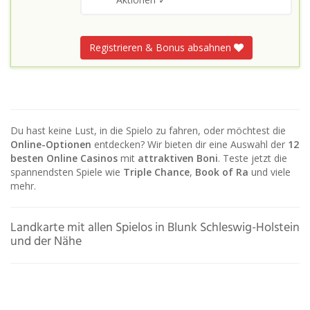
Registrieren & Bonus absahnen
Du hast keine Lust, in die Spielo zu fahren, oder möchtest die
Online-Optionen
entdecken? Wir bieten dir eine Auswahl der
12
besten Online Casinos
mit
attraktiven Boni
. Teste jetzt die
spannendsten Spiele wie
Triple Chance
,
Book of Ra
und viele
mehr.
Landkarte mit allen Spielos in Blunk Schleswig-Holstein
und der Nähe