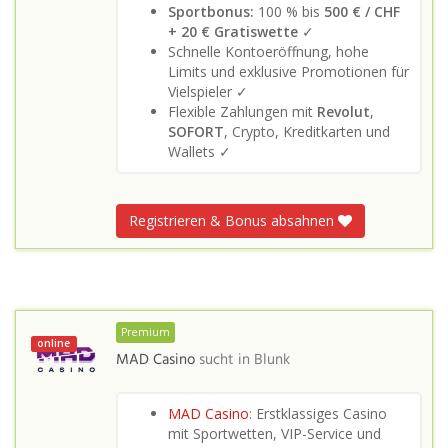
Sportbonus:
100 % bis
500 € / CHF
+ 20 € Gratiswette
✓
Schnelle Kontoeröffnung, hohe
Limits und exklusive Promotionen für
Vielspieler ✓
Flexible Zahlungen mit
Revolut
,
SOFORT
, Crypto, Kreditkarten und
Wallets ✓
Registrieren & Bonus absahnen
Premium
online
MAD Casino
sucht in
Blunk
MAD Casino
: Erstklassiges Casino
mit Sportwetten, VIP-Service und