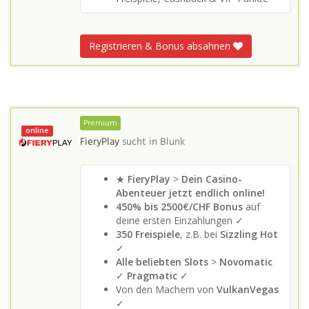
Registrieren & Bonus absahnen
Premium
online
FieryPlay
sucht in
Blunk
★
FieryPlay
>
Dein Casino-
Abenteuer jetzt endlich online!
450% bis 2500€/CHF Bonus
auf
deine ersten Einzahlungen ✓
350 Freispiele
, z.B. bei
Sizzling Hot
✓
Alle beliebten Slots
>
Novomatic
✓
Pragmatic
✓
Von den Machern von
VulkanVegas
✓