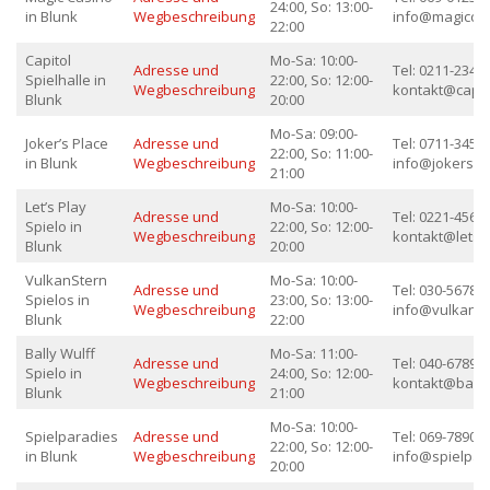
24:00, So: 13:00-
in Blunk
Wegbeschreibung
info@magiccas
22:00
Capitol
Mo-Sa: 10:00-
Adresse und
Tel: 0211-23456
Spielhalle in
22:00, So: 12:00-
Wegbeschreibung
kontakt@capit
Blunk
20:00
Mo-Sa: 09:00-
Joker’s Place
Adresse und
Tel: 0711-34567
22:00, So: 11:00-
in Blunk
Wegbeschreibung
info@jokerspl
21:00
Let’s Play
Mo-Sa: 10:00-
Adresse und
Tel: 0221-45678
Spielo in
22:00, So: 12:00-
Wegbeschreibung
kontakt@letsp
Blunk
20:00
VulkanStern
Mo-Sa: 10:00-
Adresse und
Tel: 030-567890
Spielos in
23:00, So: 13:00-
Wegbeschreibung
info@vulkanst
Blunk
22:00
Bally Wulff
Mo-Sa: 11:00-
Adresse und
Tel: 040-678901
Spielo in
24:00, So: 12:00-
Wegbeschreibung
kontakt@bally
Blunk
21:00
Mo-Sa: 10:00-
Spielparadies
Adresse und
Tel: 069-789012
22:00, So: 12:00-
in Blunk
Wegbeschreibung
info@spielpar
20:00