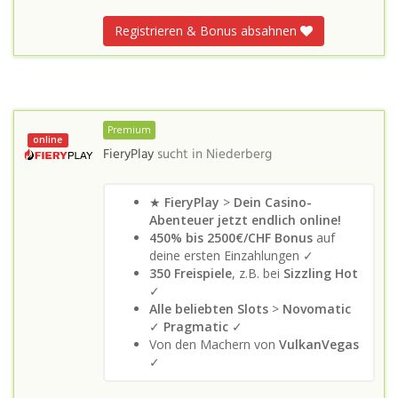
Registrieren & Bonus absahnen
Premium
online
FieryPlay
sucht in
Niederberg
★
FieryPlay
>
Dein Casino-
Abenteuer jetzt endlich online!
450% bis 2500€/CHF Bonus
auf
deine ersten Einzahlungen ✓
350 Freispiele
, z.B. bei
Sizzling Hot
✓
Alle beliebten Slots
>
Novomatic
✓
Pragmatic
✓
Von den Machern von
VulkanVegas
✓