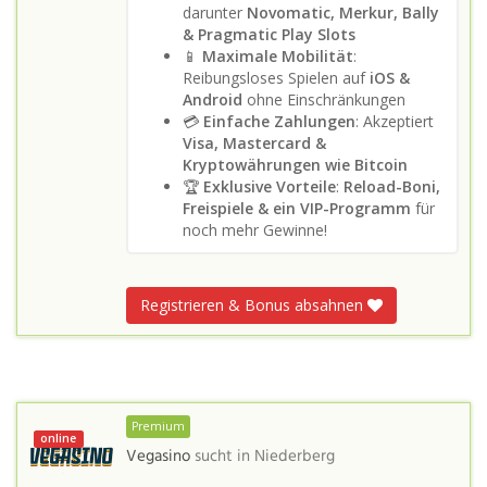
darunter
Novomatic, Merkur, Bally
& Pragmatic Play Slots
📱
Maximale Mobilität
:
Reibungsloses Spielen auf
iOS &
Android
ohne Einschränkungen
💳
Einfache Zahlungen
: Akzeptiert
Visa, Mastercard &
Kryptowährungen wie Bitcoin
🏆
Exklusive Vorteile
:
Reload-Boni,
Freispiele & ein VIP-Programm
für
noch mehr Gewinne!
Registrieren & Bonus absahnen
Premium
online
Vegasino
sucht in
Niederberg