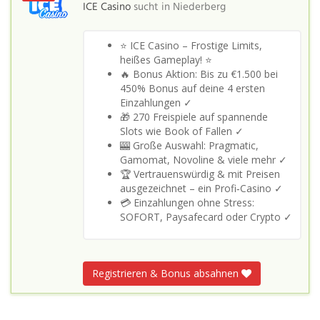
ICE Casino
sucht in
Niederberg
⭐ ICE Casino – Frostige Limits,
heißes Gameplay! ⭐
🔥 Bonus Aktion: Bis zu €1.500 bei
450% Bonus auf deine 4 ersten
Einzahlungen ✓
🎁 270 Freispiele auf spannende
Slots wie Book of Fallen ✓
🎰 Große Auswahl: Pragmatic,
Gamomat, Novoline & viele mehr ✓
🏆 Vertrauenswürdig & mit Preisen
ausgezeichnet – ein Profi‑Casino ✓
💳 Einzahlungen ohne Stress:
SOFORT, Paysafecard oder Crypto ✓
Registrieren & Bonus absahnen