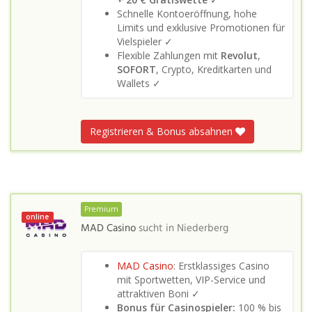
Schnelle Kontoeröffnung, hohe
Limits und exklusive Promotionen für
Vielspieler ✓
Flexible Zahlungen mit
Revolut
,
SOFORT
, Crypto, Kreditkarten und
Wallets ✓
Registrieren & Bonus absahnen
Premium
online
MAD Casino
sucht in
Niederberg
MAD Casino
: Erstklassiges Casino
mit Sportwetten, VIP-Service und
attraktiven Boni ✓
Bonus für Casinospieler:
100 % bis