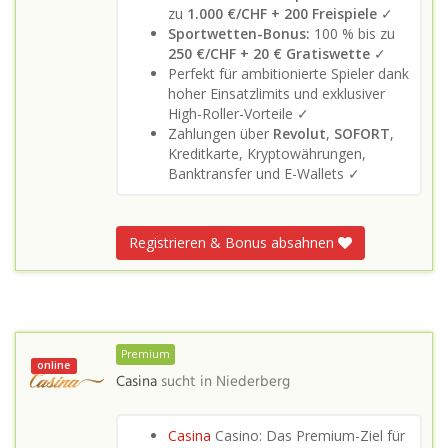
zu
1.000 €/CHF + 200 Freispiele
✓
Sportwetten-Bonus:
100 % bis zu
250 €/CHF + 20 € Gratiswette
✓
Perfekt für ambitionierte Spieler dank
hoher Einsatzlimits und exklusiver
High-Roller-Vorteile ✓
Zahlungen über
Revolut
,
SOFORT
,
Kreditkarte, Kryptowährungen,
Banktransfer und E-Wallets ✓
Registrieren & Bonus absahnen
Premium
online
Casina
sucht in
Niederberg
Casina
Casino: Das Premium-Ziel für