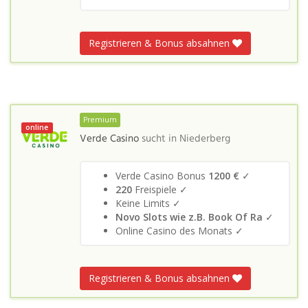
Registrieren & Bonus absahnen
Premium
online
Verde Casino
sucht in
Niederberg
Verde Casino Bonus
1200 €
✓
220
Freispiele ✓
Keine Limits ✓
Novo Slots wie z.B. Book Of Ra
✓
Online Casino des Monats ✓
Registrieren & Bonus absahnen