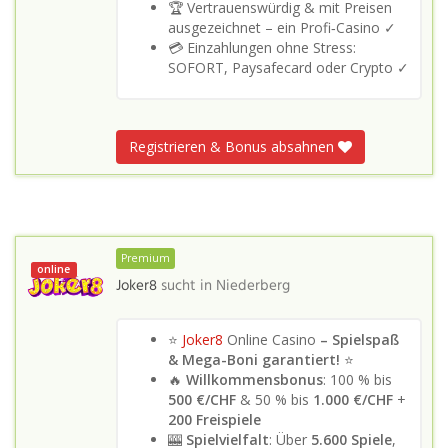
🏆 Vertrauenswürdig & mit Preisen
ausgezeichnet – ein Profi‑Casino ✓
💳 Einzahlungen ohne Stress:
SOFORT, Paysafecard oder Crypto ✓
Registrieren & Bonus absahnen
Premium
online
Joker8
sucht in
Niederberg
⭐
Joker8
Online Casino
– Spielspaß
& Mega-Boni garantiert!
⭐
🔥
Willkommensbonus
: 100 % bis
500 €/CHF
& 50 % bis
1.000 €/CHF
+
200 Freispiele
🎰
Spielvielfalt
: Über
5.600 Spiele
,