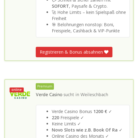
SOFORT
, Paysafe & Crypto.
🚀 Hohe Limits – kein Spielspaß ohne
Freiheit
🎯 Belohnungen nonstop: Boni,
Freispiele, Cashback & VIP-Punkte
Registrieren & Bonus absahnen
Premium
online
Verde Casino
sucht in
Weileschbach
Verde Casino Bonus
1200 €
✓
220
Freispiele ✓
Keine Limits ✓
Novo Slots wie z.B. Book Of Ra
✓
Online Casino des Monats ✓