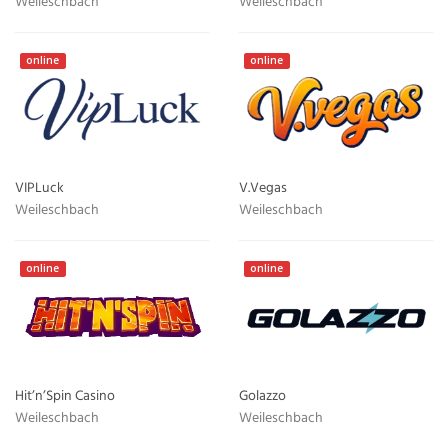
Weileschbach
Weileschbach
online
online
VIPLuck
V.Vegas
Weileschbach
Weileschbach
online
online
Hit’n’Spin Casino
Golazzo
Weileschbach
Weileschbach