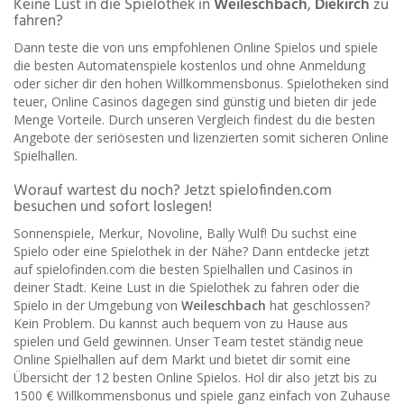
Keine Lust in die Spielothek in
Weileschbach
,
Diekirch
zu
fahren?
Dann teste die von uns empfohlenen Online Spielos und spiele
die besten Automatenspiele kostenlos und ohne Anmeldung
oder sicher dir den hohen Willkommensbonus. Spielotheken sind
teuer, Online Casinos dagegen sind günstig und bieten dir jede
Menge Vorteile. Durch unseren Vergleich findest du die besten
Angebote der seriösesten und lizenzierten somit sicheren Online
Spielhallen.
Worauf wartest du noch? Jetzt spielofinden.com
besuchen und sofort loslegen!
Sonnenspiele, Merkur, Novoline, Bally Wulf! Du suchst eine
Spielo oder eine Spielothek in der Nähe? Dann entdecke jetzt
auf spielofinden.com die besten Spielhallen und Casinos in
deiner Stadt. Keine Lust in die Spielothek zu fahren oder die
Spielo in der Umgebung von
Weileschbach
hat geschlossen?
Kein Problem. Du kannst auch bequem von zu Hause aus
spielen und Geld gewinnen. Unser Team testet ständig neue
Online Spielhallen auf dem Markt und bietet dir somit eine
Übersicht der 12 besten Online Spielos. Hol dir also jetzt bis zu
1500 € Willkommensbonus und spiele ganz einfach von Zuhause