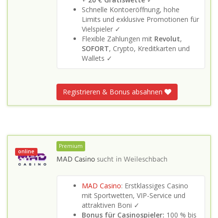
Schnelle Kontoeröffnung, hohe
Limits und exklusive Promotionen für
Vielspieler ✓
Flexible Zahlungen mit
Revolut
,
SOFORT
, Crypto, Kreditkarten und
Wallets ✓
Registrieren & Bonus absahnen
Premium
online
MAD Casino
sucht in
Weileschbach
MAD Casino
: Erstklassiges Casino
mit Sportwetten, VIP-Service und
attraktiven Boni ✓
Bonus für Casinospieler:
100 % bis