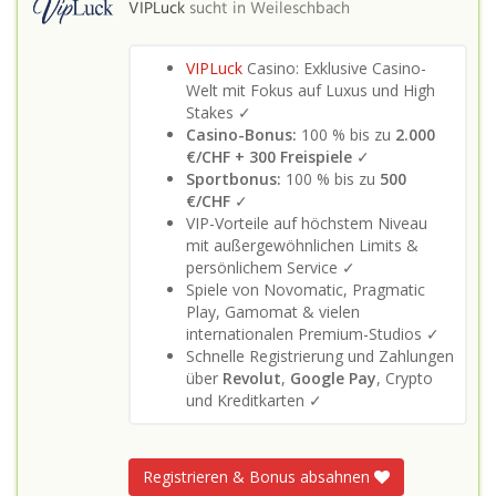
VIPLuck
sucht in
Weileschbach
VIPLuck
Casino: Exklusive Casino-
Welt mit Fokus auf Luxus und High
Stakes ✓
Casino-Bonus:
100 % bis zu
2.000
€/CHF + 300 Freispiele
✓
Sportbonus:
100 % bis zu
500
€/CHF
✓
VIP-Vorteile auf höchstem Niveau
mit außergewöhnlichen Limits &
persönlichem Service ✓
Spiele von Novomatic, Pragmatic
Play, Gamomat & vielen
internationalen Premium-Studios ✓
Schnelle Registrierung und Zahlungen
über
Revolut
,
Google Pay
, Crypto
und Kreditkarten ✓
Registrieren & Bonus absahnen