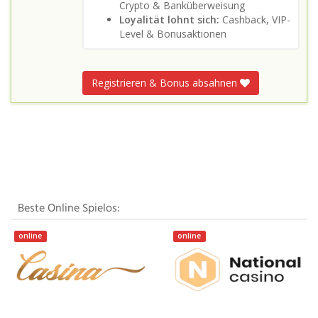
Crypto & Banküberweisung
Loyalität lohnt sich:
Cashback, VIP-
Level & Bonusaktionen
Registrieren & Bonus absahnen
Beste Online Spielos:
online
online