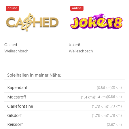
online
online
Cashed
Joker8
Weileschbach
Weileschbach
Spielhallen in meiner Nähe:
Kapendahl
(0 km)
(0.86 km)
Moestroff
(0.86 km)
(1.4 km)
(1.4 km)
Clairefontaine
(1.73 km)
(1.73 km)
Gilsdorf
(1.78 km)
(1.78 km)
Reisdorf
(2.67 km)