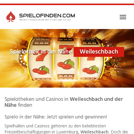
Skip
to
main
Toggl
content
navig
Spielothek in der Nähe
Weileschbach
Spielotheken und Casinos in
Weileschbach und der
Nähe
finden
Spielo in der Nähe: Jetzt spielen und gewinnen!
Spielhallen und Casinos gehören zu den beliebtesten
Freizeitbeschäftigungen in Luxemburg,
Weileschbach
. Doch die