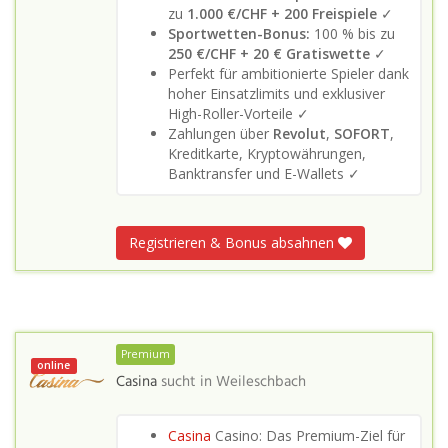
zu
1.000 €/CHF + 200 Freispiele
✓
Sportwetten-Bonus:
100 % bis zu
250 €/CHF + 20 € Gratiswette
✓
Perfekt für ambitionierte Spieler dank
hoher Einsatzlimits und exklusiver
High-Roller-Vorteile ✓
Zahlungen über
Revolut
,
SOFORT
,
Kreditkarte, Kryptowährungen,
Banktransfer und E-Wallets ✓
Registrieren & Bonus absahnen
Premium
online
Casina
sucht in
Weileschbach
Casina
Casino: Das Premium-Ziel für