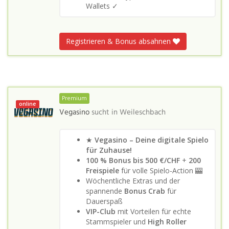
Wallets ✓
Registrieren & Bonus absahnen
Premium
online
Vegasino
sucht in
Weileschbach
★
Vegasino – Deine digitale Spielo
für Zuhause!
100 % Bonus bis 500 €/CHF
+
200
Freispiele
für volle Spielo-Action 🎰
Wöchentliche Extras und der
spannende
Bonus Crab
für
Dauerspaß
VIP-Club
mit Vorteilen für echte
Stammspieler und
High Roller