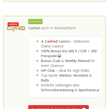
Premium
online
Cashed
sucht in
Weileschbach
★
Cashed
Casino
– Exklusives
Online-Casino!
100% Bonus bis 500 €
/ CHF
+
200
Freispiele
🎰
Bonus Crab
&
Weekly Reload
für
mehr Chancen
VIP-Club
– ideal für High Roller
Top-Spiele:
Merkur
,
Novoline
&
Bally
Einfache Zahlungen über
Sofortüberweisung
&
Sparkasse
✔️