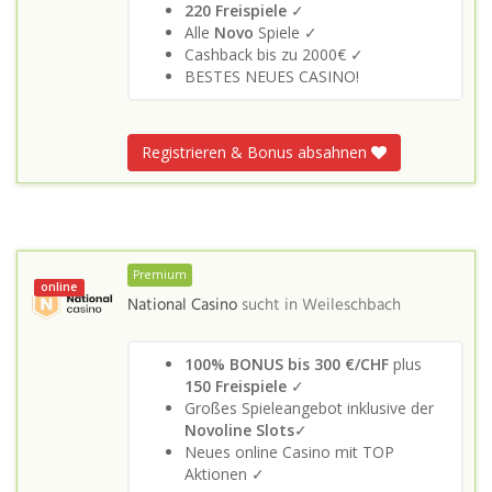
220 Freispiele
✓
Alle
Novo
Spiele ✓
Cashback bis zu 2000€ ✓
BESTES NEUES CASINO!
Registrieren & Bonus absahnen
Premium
online
National Casino
sucht in
Weileschbach
100% BONUS bis 300 €/CHF
plus
150 Freispiele
✓
Großes Spieleangebot inklusive der
Novoline Slots
✓
Neues online Casino mit TOP
Aktionen ✓