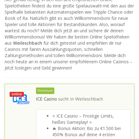
Spielotheken findest du eine große Spielauswahl mit den aus der
Spielhalle bekannten Automatenspielen wie Tripple Chance oder
Book of Ra. Natürlich gibt es auch Willkommensboni für neue
Spieler und tolle Aktionen für Bestandskunden. Also, worauf
wartest du noch? Melde dich jetzt an und sichere dir deinen
Willkommensbonus!
Wir haben die besten Online Spielotheken
aus
Weileschbach
für dich getestet und empfehlen dir nur
Casinos mit fairen Auszahlungsquoten, schnellen
Zahlungsmethoden und tollen Willkommensboni. Melde dich
noch heute an in einem unserer empfohlenem Online Casinos –
Jetzt loslegen und Geld gewinnen!
Premium
online
ICE Casino
sucht in
Weileschbach
⭐ ICE Casino – Frostige Limits,
heißes Gameplay! ⭐
🔥 Bonus Aktion: Bis zu €1.500 bei
450% Bonus auf deine 4 ersten