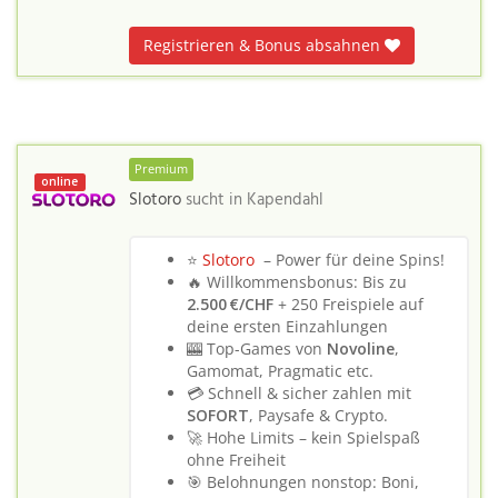
Registrieren & Bonus absahnen
Premium
online
Slotoro
sucht in
Kapendahl
⭐
Slotoro
– Power für deine Spins!
🔥 Willkommensbonus: Bis zu
2.500 €/CHF
+ 250 Freispiele auf
deine ersten Einzahlungen
🎰 Top-Games von
Novoline
,
Gamomat, Pragmatic etc.
💳 Schnell & sicher zahlen mit
SOFORT
, Paysafe & Crypto.
🚀 Hohe Limits – kein Spielspaß
ohne Freiheit
🎯 Belohnungen nonstop: Boni,