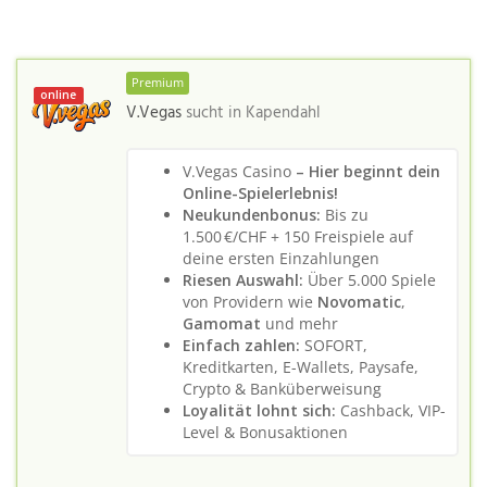
Premium
online
V.Vegas
sucht in
Kapendahl
V.Vegas Casino
– Hier beginnt dein
Online-Spielerlebnis!
Neukundenbonus:
Bis zu
1.500 €/CHF + 150 Freispiele auf
deine ersten Einzahlungen
Riesen Auswahl:
Über 5.000 Spiele
von Providern wie
Novomatic
,
Gamomat
und mehr
Einfach zahlen:
SOFORT,
Kreditkarten, E-Wallets, Paysafe,
Crypto & Banküberweisung
Loyalität lohnt sich:
Cashback, VIP-
Level & Bonusaktionen