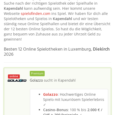
Suche nach der richtigen Spielothek oder Spielhalle in
Kapendahl
kann aufwendig sein. Hier kommt unsere
Webseite
spielofinden.com
ins Spiel. Wir haben für dich alle
Spielotheken und Spielos in
Kapendahl
und wir testen
ständig neue Online Spielhallen und bietet dir eine Übersicht
der 12 besten Online Spielos. So hast du die Möglichkeit,
ganz bequem von Zuhause aus zu jeder Uhrzeit Geld zu
gewinnen!
Besten 12 Online Spielotheken in Luxemburg,
Diekirch
2026
Premium
online
Golazzo
sucht in
Kapendahl
Golazzo
: Hochwertiges Online
Spielo mit luxuriösem Spielerlebnis
✓
Casino-Bonus:
100 % bis
2.000 € /
CHF + 200 Freispiele
✓