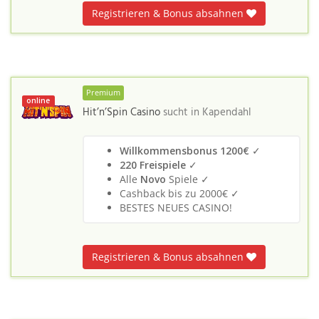
Registrieren & Bonus absahnen
Premium
online
Hit’n’Spin Casino
sucht in
Kapendahl
Willkommensbonus 1200€
✓
220 Freispiele
✓
Alle
Novo
Spiele ✓
Cashback bis zu 2000€ ✓
BESTES NEUES CASINO!
Registrieren & Bonus absahnen