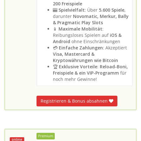
200 Freispiele
🎰
Spielvielfalt
: Über
5.600 Spiele
,
darunter
Novomatic, Merkur, Bally
& Pragmatic Play Slots
📱
Maximale Mobilität
:
Reibungsloses Spielen auf
iOS &
Android
ohne Einschränkungen
💳
Einfache Zahlungen
: Akzeptiert
Visa, Mastercard &
Kryptowährungen wie Bitcoin
🏆
Exklusive Vorteile
:
Reload-Boni,
Freispiele & ein VIP-Programm
für
noch mehr Gewinne!
Registrieren & Bonus absahnen
Premium
online