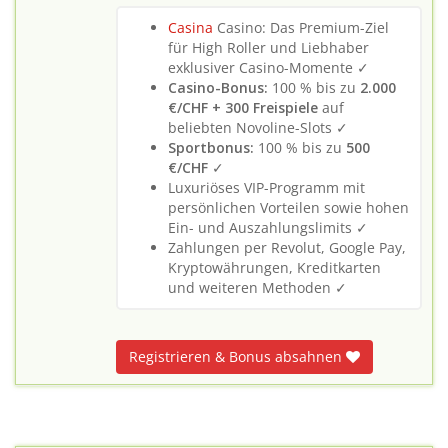
Casina
Casino: Das Premium-Ziel
für High Roller und Liebhaber
exklusiver Casino-Momente ✓
Casino-Bonus:
100 % bis zu
2.000
€/CHF + 300 Freispiele
auf
beliebten Novoline-Slots ✓
Sportbonus:
100 % bis zu
500
€/CHF
✓
Luxuriöses VIP-Programm mit
persönlichen Vorteilen sowie hohen
Ein- und Auszahlungslimits ✓
Zahlungen per Revolut, Google Pay,
Kryptowährungen, Kreditkarten
und weiteren Methoden ✓
Registrieren & Bonus absahnen