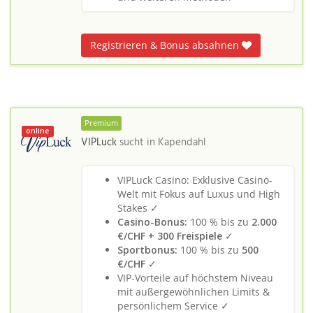
Registrieren & Bonus absahnen
Premium
online
VIPLuck
sucht in
Kapendahl
VIPLuck Casino: Exklusive Casino-
Welt mit Fokus auf Luxus und High
Stakes ✓
Casino-Bonus:
100 % bis zu
2.000
€/CHF + 300 Freispiele
✓
Sportbonus:
100 % bis zu
500
€/CHF
✓
VIP-Vorteile auf höchstem Niveau
mit außergewöhnlichen Limits &
persönlichem Service ✓