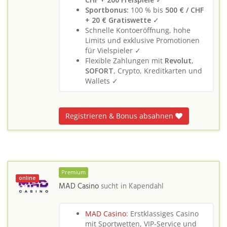
Sportbonus:
100 % bis
500 € / CHF
+ 20 € Gratiswette
✓
Schnelle Kontoeröffnung, hohe
Limits und exklusive Promotionen
für Vielspieler ✓
Flexible Zahlungen mit
Revolut
,
SOFORT
, Crypto, Kreditkarten und
Wallets ✓
Registrieren & Bonus absahnen
Premium
online
MAD Casino
sucht in
Kapendahl
MAD Casino
: Erstklassiges Casino
mit Sportwetten, VIP-Service und