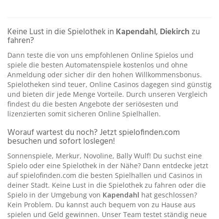
Keine Lust in die Spielothek in
Kapendahl
,
Diekirch
zu
fahren?
Dann teste die von uns empfohlenen Online Spielos und
spiele die besten Automatenspiele kostenlos und ohne
Anmeldung oder sicher dir den hohen Willkommensbonus.
Spielotheken sind teuer, Online Casinos dagegen sind günstig
und bieten dir jede Menge Vorteile. Durch unseren Vergleich
findest du die besten Angebote der seriösesten und
lizenzierten somit sicheren Online Spielhallen.
Worauf wartest du noch? Jetzt spielofinden.com
besuchen und sofort loslegen!
Sonnenspiele, Merkur, Novoline, Bally Wulf! Du suchst eine
Spielo oder eine Spielothek in der Nähe? Dann entdecke jetzt
auf spielofinden.com die besten Spielhallen und Casinos in
deiner Stadt. Keine Lust in die Spielothek zu fahren oder die
Spielo in der Umgebung von
Kapendahl
hat geschlossen?
Kein Problem. Du kannst auch bequem von zu Hause aus
spielen und Geld gewinnen. Unser Team testet ständig neue