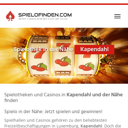
Skip
to
main
Toggl
content
navig
Spielothek in der Nähe
Kapendahl
Spielotheken und Casinos in
Kapendahl und der Nähe
finden
Spielo in der Nähe: Jetzt spielen und gewinnen!
Spielhallen und Casinos gehören zu den beliebtesten
Freizeitbeschäftigungen in Luxemburg,
Kapendahl
. Doch die