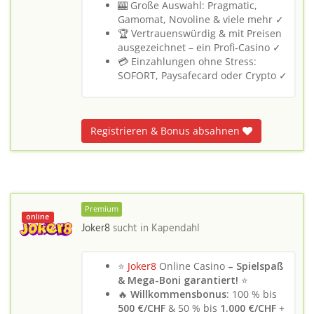
🎰 Große Auswahl: Pragmatic,
Gamomat, Novoline & viele mehr ✓
🏆 Vertrauenswürdig & mit Preisen
ausgezeichnet – ein Profi‑Casino ✓
💳 Einzahlungen ohne Stress:
SOFORT, Paysafecard oder Crypto ✓
Registrieren & Bonus absahnen
Premium
online
Joker8
sucht in
Kapendahl
⭐
Joker8
Online Casino
– Spielspaß
& Mega-Boni garantiert!
⭐
🔥
Willkommensbonus
: 100 % bis
500 €/CHF
& 50 % bis
1.000 €/CHF
+