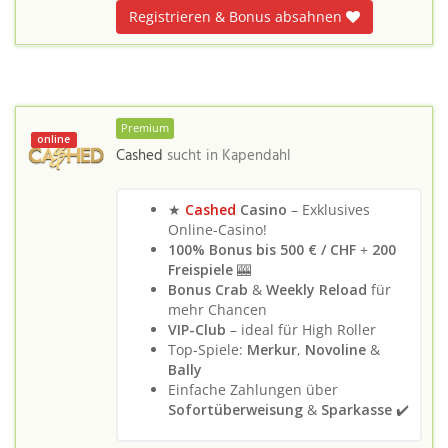
Registrieren & Bonus absahnen
Premium
online
Cashed
sucht in
Kapendahl
★
Cashed
Casino
– Exklusives
Online-Casino!
100% Bonus bis 500 €
/ CHF
+
200
Freispiele
🎰
Bonus Crab
&
Weekly Reload
für
mehr Chancen
VIP-Club
– ideal für High Roller
Top-Spiele:
Merkur
,
Novoline
&
Bally
Einfache Zahlungen über
Sofortüberweisung
&
Sparkasse
✔️