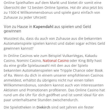
Online Spielhallen auf dem Markt und bietet dir somit eine
Übersicht der 12 besten Online Spielos. Hol dir also jetzt bis
zu 1500 € Willkommensbonus und spiele ganz einfach von
Zuhause zu jeder Uhrzeit!
Von zu Hause in
Kapendahl
aus spielen und Geld
gewinnen
Wusstest du, dass du auch von Zuhause aus die bekannten
Automatenspiele spielen kannst und dabei sogar echtes Geld
gewinnen kannst?
In Online Casinos wie zum Beispiel VulkanVegas, Kakadu
Casino, Nomini Casino,
National Casino
oder King Billy hast
du eine große Spielauswahl mit den aus der Spielo
bekannten Automatenspielen wie Tripple Chance oder Book
of Ra. Wenn du dich in einem unserer empfohlenen Casinos
anmeldest, erhältst du übrigens nicht nur einen tollen
Willkommensbonus, sondern kannst auch von interessanten
Aktionen und Promotionen profitieren. Das Online Casino hat
rund um die Uhr für dich geöffnet und ist somit ideal für ein
paar unterhaltsame Stunden zwischendurch.
Die Spielotheken in
Diekirch
sind seit Jahren ein fester