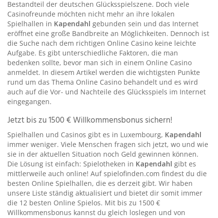
Bestandteil der deutschen Glücksspielszene. Doch viele
Casinofreunde möchten nicht mehr an ihre lokalen
Spielhallen in
Kapendahl
gebunden sein und das Internet
eröffnet eine große Bandbreite an Möglichkeiten. Dennoch ist
die Suche nach dem richtigen Online Casino keine leichte
Aufgabe. Es gibt unterschiedliche Faktoren, die man
bedenken sollte, bevor man sich in einem Online Casino
anmeldet. In diesem Artikel werden die wichtigsten Punkte
rund um das Thema Online Casino behandelt und es wird
auch auf die Vor- und Nachteile des Glücksspiels im Internet
eingegangen.
Jetzt bis zu 1500 € Willkommensbonus sichern!
Spielhallen und Casinos gibt es in Luxembourg,
Kapendahl
immer weniger. Viele Menschen fragen sich jetzt, wo und wie
sie in der aktuellen Situation noch Geld gewinnen können.
Die Lösung ist einfach: Spielotheken in
Kapendahl
gibt es
mittlerweile auch online! Auf spielofinden.com findest du die
besten Online Spielhallen, die es derzeit gibt. Wir haben
unsere Liste ständig aktualisiert und bietet dir somit immer
die 12 besten Online Spielos. Mit bis zu 1500 €
Willkommensbonus kannst du gleich loslegen und von