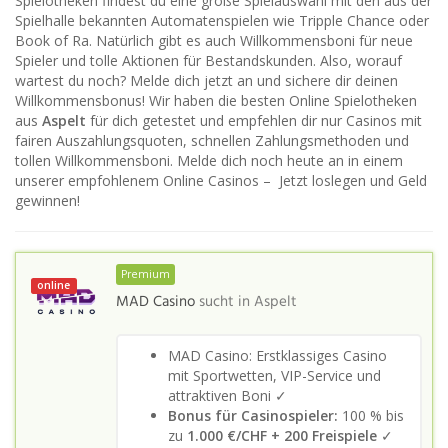
Spielotheken findest du eine große Spielauswahl mit den aus der
Spielhalle bekannten Automatenspielen wie Tripple Chance oder
Book of Ra. Natürlich gibt es auch Willkommensboni für neue
Spieler und tolle Aktionen für Bestandskunden. Also, worauf
wartest du noch? Melde dich jetzt an und sichere dir deinen
Willkommensbonus!
Wir haben die besten Online Spielotheken
aus
Aspelt
für dich getestet und empfehlen dir nur Casinos mit
fairen Auszahlungsquoten, schnellen Zahlungsmethoden und
tollen Willkommensboni. Melde dich noch heute an in einem
unserer empfohlenem Online Casinos – Jetzt loslegen und Geld
gewinnen!
Premium
online
MAD Casino
sucht in
Aspelt
MAD Casino: Erstklassiges Casino
mit Sportwetten, VIP-Service und
attraktiven Boni ✓
Bonus für Casinospieler:
100 % bis
zu
1.000 €/CHF + 200 Freispiele
✓