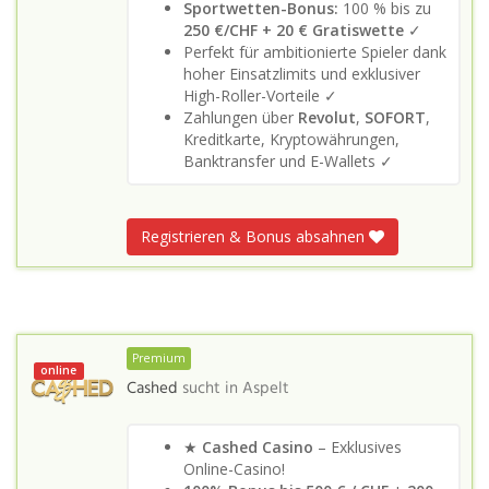
Sportwetten-Bonus:
100 % bis zu
250 €/CHF + 20 € Gratiswette
✓
Perfekt für ambitionierte Spieler dank
hoher Einsatzlimits und exklusiver
High-Roller-Vorteile ✓
Zahlungen über
Revolut
,
SOFORT
,
Kreditkarte, Kryptowährungen,
Banktransfer und E-Wallets ✓
Registrieren & Bonus absahnen
Premium
online
Cashed
sucht in
Aspelt
★
Cashed Casino
– Exklusives
Online-Casino!