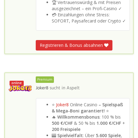
🏆 Vertrauenswürdig & mit Preisen
ausgezeichnet – ein Profi‑Casino ✓
💳 Einzahlungen ohne Stress:
SOFORT, Paysafecard oder Crypto ✓
Registrieren & Bonus absahnen
Premium
online
Joker8
sucht in
Aspelt
⭐
Joker8
Online Casino
– Spielspaß
& Mega-Boni garantiert!
⭐
🔥
Willkommensbonus
: 100 % bis
500 €/CHF
& 50 % bis
1.000 €/CHF
+
200 Freispiele
🎰
Spielvielfalt
: Über
5.600 Spiele
,