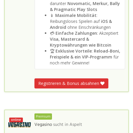
darunter
Novomatic, Merkur, Bally
& Pragmatic Play Slots
📱
Maximale Mobilität
:
Reibungsloses Spielen auf
iOS &
Android
ohne Einschränkungen
💳
Einfache Zahlungen
: Akzeptiert
Visa, Mastercard &
Kryptowährungen wie Bitcoin
🏆
Exklusive Vorteile
:
Reload-Boni,
Freispiele & ein VIP-Programm
für
noch mehr Gewinne!
Registrieren & Bonus absahnen
Premium
online
Vegasino
sucht in
Aspelt