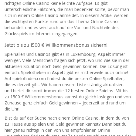
richtigen Online Casino keine leichte Aufgabe. Es gibt
unterschiedliche Faktoren, die man bedenken sollte, bevor man
sich in einem Online Casino anmeldet. In diesem Artikel werden
die wichtigsten Punkte rund um das Thema Online Casino
behandelt und es wird auch auf die Vor- und Nachteile des
Glücksspiels im Internet eingegangen.
Jetzt bis zu 1500 € Willkommensbonus sichern!
Spielhallen und Casinos gibt es in Luxembourg,
Aspelt
immer
weniger. Viele Menschen fragen sich jetzt, wo und wie sie in der
aktuellen Situation noch Geld gewinnen können. Die Lösung ist
einfach: Spielotheken in
Aspelt
gibt es mittlerweile auch online!
Auf spielofinden.com findest du die besten Online Spielhallen,
die es derzeit gibt. Wir haben unsere Liste ständig aktualisiert
und bietet dir somit immer die 12 besten Online Spielos. Mit bis
zu 1500 € Willkommensbonus kannst du gleich loslegen und von
Zuhause ganz einfach Geld gewinnen – jederzeit und rund um
die Uhr!
Bist du auf der Suche nach einem Online Casino, in dem du von
zu Hause aus spielen und Geld gewinnen kannst? Dann bist du
hier genau richtig! In den von uns empfohlenen Online