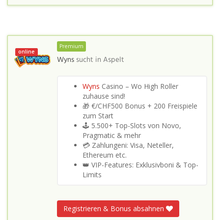
Premium
online
Wyns
sucht in
Aspelt
Wyns
Casino – Wo High Roller
zuhause sind!
🎁 €/CHF500 Bonus + 200 Freispiele
zum Start
🕹️ 5.500+ Top-Slots von Novo,
Pragmatic & mehr
💳 Zahlungeni: Visa, Neteller,
Ethereum etc.
👑 VIP-Features: Exklusivboni & Top-
Limits
Registrieren & Bonus absahnen