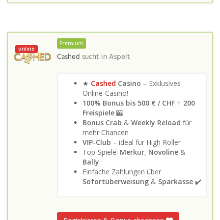
Premium
online
Cashed
sucht in
Aspelt
★
Cashed
Casino
– Exklusives
Online-Casino!
100% Bonus bis 500 €
/ CHF
+
200
Freispiele
🎰
Bonus Crab
&
Weekly Reload
für
mehr Chancen
VIP-Club
– ideal für High Roller
Top-Spiele:
Merkur
,
Novoline
&
Bally
Einfache Zahlungen über
Sofortüberweisung
&
Sparkasse
✔️