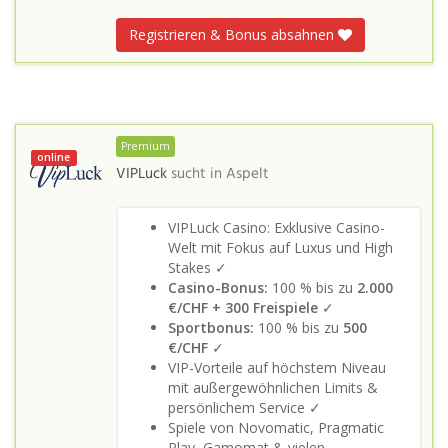
Registrieren & Bonus absahnen
Premium
online
VIPLuck
sucht in
Aspelt
VIPLuck Casino: Exklusive Casino-
Welt mit Fokus auf Luxus und High
Stakes ✓
Casino-Bonus:
100 % bis zu
2.000
€/CHF + 300 Freispiele
✓
Sportbonus:
100 % bis zu
500
€/CHF
✓
VIP-Vorteile auf höchstem Niveau
mit außergewöhnlichen Limits &
persönlichem Service ✓
Spiele von Novomatic, Pragmatic
Play, Gamomat & vielen