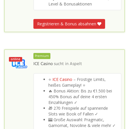
Level & Bonusaktionen
Registrieren & Bonus absahnen
Premium
online
ICE Casino
sucht in
Aspelt
⭐
ICE Casino
– Frostige Limits,
heißes Gameplay! ⭐
🔥 Bonus Aktion: Bis zu €1.500 bei
450% Bonus auf deine 4 ersten
Einzahlungen ✓
🎁 270 Freispiele auf spannende
Slots wie Book of Fallen ✓
🎰 Große Auswahl: Pragmatic,
Gamomat, Novoline & viele mehr ✓