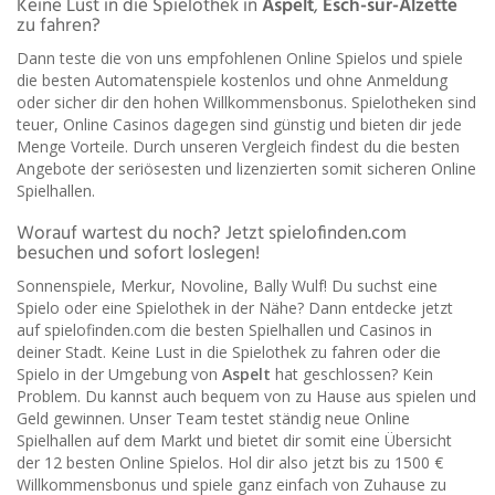
Keine Lust in die Spielothek in
Aspelt
,
Esch-sur-Alzette
zu fahren?
Dann teste die von uns empfohlenen Online Spielos und spiele
die besten Automatenspiele kostenlos und ohne Anmeldung
oder sicher dir den hohen Willkommensbonus. Spielotheken sind
teuer, Online Casinos dagegen sind günstig und bieten dir jede
Menge Vorteile. Durch unseren Vergleich findest du die besten
Angebote der seriösesten und lizenzierten somit sicheren Online
Spielhallen.
Worauf wartest du noch? Jetzt spielofinden.com
besuchen und sofort loslegen!
Sonnenspiele, Merkur, Novoline, Bally Wulf! Du suchst eine
Spielo oder eine Spielothek in der Nähe? Dann entdecke jetzt
auf spielofinden.com die besten Spielhallen und Casinos in
deiner Stadt. Keine Lust in die Spielothek zu fahren oder die
Spielo in der Umgebung von
Aspelt
hat geschlossen? Kein
Problem. Du kannst auch bequem von zu Hause aus spielen und
Geld gewinnen. Unser Team testet ständig neue Online
Spielhallen auf dem Markt und bietet dir somit eine Übersicht
der 12 besten Online Spielos. Hol dir also jetzt bis zu 1500 €
Willkommensbonus und spiele ganz einfach von Zuhause zu