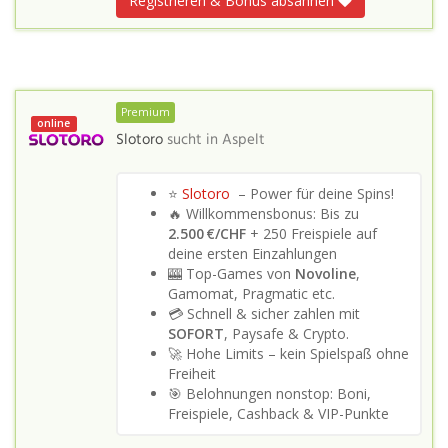
Registrieren & Bonus absahnen
Premium
online
Slotoro
sucht in
Aspelt
⭐
Slotoro
– Power für deine Spins!
🔥 Willkommensbonus: Bis zu
2.500 €/CHF
+ 250 Freispiele auf
deine ersten Einzahlungen
🎰 Top-Games von
Novoline
,
Gamomat, Pragmatic etc.
💳 Schnell & sicher zahlen mit
SOFORT
, Paysafe & Crypto.
🚀 Hohe Limits – kein Spielspaß ohne
Freiheit
🎯 Belohnungen nonstop: Boni,
Freispiele, Cashback & VIP-Punkte