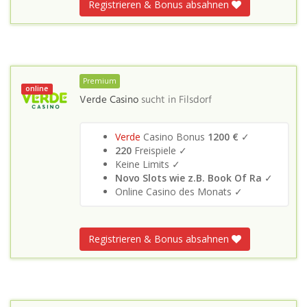
Registrieren & Bonus absahnen
Premium
online
Verde Casino
sucht in
Filsdorf
Verde
Casino Bonus
1200 €
✓
220
Freispiele ✓
Keine Limits ✓
Novo Slots wie z.B. Book Of Ra
✓
Online Casino des Monats ✓
Registrieren & Bonus absahnen