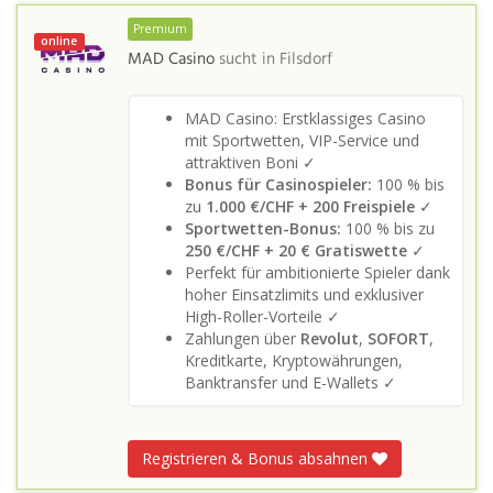
Premium
online
MAD Casino
sucht in
Filsdorf
MAD Casino: Erstklassiges Casino
mit Sportwetten, VIP-Service und
attraktiven Boni ✓
Bonus für Casinospieler:
100 % bis
zu
1.000 €/CHF + 200 Freispiele
✓
Sportwetten-Bonus:
100 % bis zu
250 €/CHF + 20 € Gratiswette
✓
Perfekt für ambitionierte Spieler dank
hoher Einsatzlimits und exklusiver
High-Roller-Vorteile ✓
Zahlungen über
Revolut
,
SOFORT
,
Kreditkarte, Kryptowährungen,
Banktransfer und E-Wallets ✓
Registrieren & Bonus absahnen