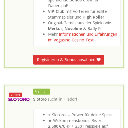
Dauerspaß
VIP-Club
mit Vorteilen für echte
Stammspieler und
High Roller
Original-Games aus der Spielo wie
Merkur
,
Novoline
&
Bally
🃏
Mehr
Informationen und Erfahrungen
im Vegasino Casino Test
Registrieren & Bonus absahnen
Premium
online
Slotoro
sucht in
Filsdorf
⭐ Slotoro – Power für deine Spins!
🔥 Willkommensbonus: Bis zu
2.500 €/CHF
+ 250 Freispiele auf