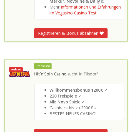
Merkur
,
Novoline
&
Bally
🃏
Mehr
Informationen und Erfahrungen
im Vegasino Casino Test
Registrieren & Bonus absahnen
Premium
online
Hit’n’Spin Casino
sucht in
Filsdorf
Willkommensbonus 1200€
✓
220 Freispiele
✓
Alle
Novo
Spiele ✓
Cashback bis zu 2000€ ✓
BESTES NEUES CASINO!