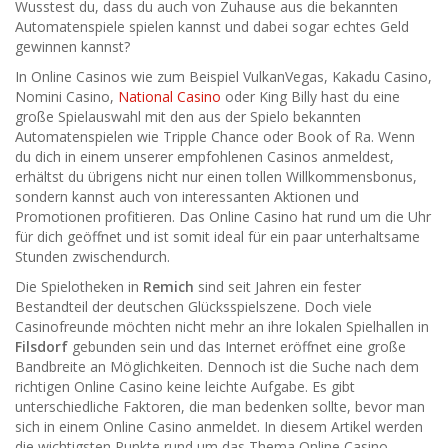
Wusstest du, dass du auch von Zuhause aus die bekannten
Automatenspiele spielen kannst und dabei sogar echtes Geld
gewinnen kannst?
In Online Casinos wie zum Beispiel VulkanVegas, Kakadu Casino,
Nomini Casino,
National Casino
oder King Billy hast du eine
große Spielauswahl mit den aus der Spielo bekannten
Automatenspielen wie Tripple Chance oder Book of Ra. Wenn
du dich in einem unserer empfohlenen Casinos anmeldest,
erhältst du übrigens nicht nur einen tollen Willkommensbonus,
sondern kannst auch von interessanten Aktionen und
Promotionen profitieren. Das Online Casino hat rund um die Uhr
für dich geöffnet und ist somit ideal für ein paar unterhaltsame
Stunden zwischendurch.
Die Spielotheken in
Remich
sind seit Jahren ein fester
Bestandteil der deutschen Glücksspielszene. Doch viele
Casinofreunde möchten nicht mehr an ihre lokalen Spielhallen in
Filsdorf
gebunden sein und das Internet eröffnet eine große
Bandbreite an Möglichkeiten. Dennoch ist die Suche nach dem
richtigen Online Casino keine leichte Aufgabe. Es gibt
unterschiedliche Faktoren, die man bedenken sollte, bevor man
sich in einem Online Casino anmeldet. In diesem Artikel werden
die wichtigsten Punkte rund um das Thema Online Casino