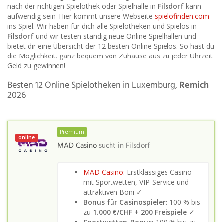
nach der richtigen Spielothek oder Spielhalle in
Filsdorf
kann
aufwendig sein. Hier kommt unsere Webseite
spielofinden.com
ins Spiel. Wir haben für dich alle Spielotheken und Spielos in
Filsdorf
und wir testen ständig neue Online Spielhallen und
bietet dir eine Übersicht der 12 besten Online Spielos. So hast du
die Möglichkeit, ganz bequem von Zuhause aus zu jeder Uhrzeit
Geld zu gewinnen!
Besten 12 Online Spielotheken in Luxemburg,
Remich
2026
Premium
online
MAD Casino
sucht in
Filsdorf
MAD Casino
: Erstklassiges Casino
mit Sportwetten, VIP-Service und
attraktiven Boni ✓
Bonus für Casinospieler:
100 % bis
zu
1.000 €/CHF + 200 Freispiele
✓
Sportwetten-Bonus:
100 % bis zu