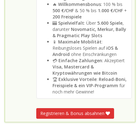
🔥
Willkommensbonus
: 100 % bis
500 €/CHF
& 50 % bis
1.000 €/CHF
+
200 Freispiele
🎰
Spielvielfalt
: Über
5.600 Spiele
,
darunter
Novomatic, Merkur, Bally
& Pragmatic Play Slots
📱
Maximale Mobilität
:
Reibungsloses Spielen auf
iOS &
Android
ohne Einschränkungen
💳
Einfache Zahlungen
: Akzeptiert
Visa, Mastercard &
Kryptowährungen wie Bitcoin
🏆
Exklusive Vorteile
:
Reload-Boni,
Freispiele & ein VIP-Programm
für
noch mehr Gewinne!
Registrieren & Bonus absahnen