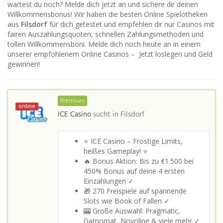
wartest du noch? Melde dich jetzt an und sichere dir deinen
Willkommensbonus!
Wir haben die besten Online Spielotheken
aus
Filsdorf
für dich getestet und empfehlen dir nur Casinos mit
fairen Auszahlungsquoten, schnellen Zahlungsmethoden und
tollen Willkommensboni. Melde dich noch heute an in einem
unserer empfohlenem Online Casinos – Jetzt loslegen und Geld
gewinnen!
Premium
online
ICE Casino
sucht in
Filsdorf
⭐ ICE Casino – Frostige Limits,
heißes Gameplay! ⭐
🔥 Bonus Aktion: Bis zu €1.500 bei
450% Bonus auf deine 4 ersten
Einzahlungen ✓
🎁 270 Freispiele auf spannende
Slots wie Book of Fallen ✓
🎰 Große Auswahl: Pragmatic,
Gamomat, Novoline & viele mehr ✓