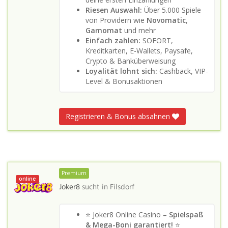
Riesen Auswahl:
Über 5.000 Spiele
von Providern wie
Novomatic
,
Gamomat
und mehr
Einfach zahlen:
SOFORT,
Kreditkarten, E-Wallets, Paysafe,
Crypto & Banküberweisung
Loyalität lohnt sich:
Cashback, VIP-
Level & Bonusaktionen
Registrieren & Bonus absahnen
Premium
online
Joker8
sucht in
Filsdorf
⭐ Joker8 Online Casino
– Spielspaß
& Mega-Boni garantiert!
⭐