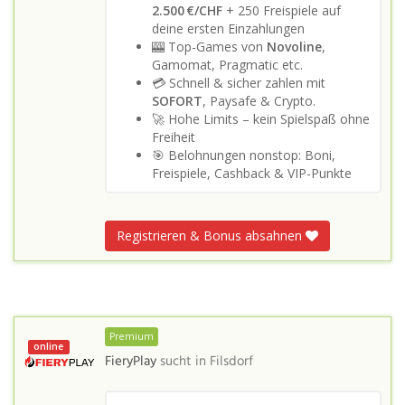
2.500 €/CHF
+ 250 Freispiele auf
deine ersten Einzahlungen
🎰 Top-Games von
Novoline
,
Gamomat, Pragmatic etc.
💳 Schnell & sicher zahlen mit
SOFORT
, Paysafe & Crypto.
🚀 Hohe Limits – kein Spielspaß ohne
Freiheit
🎯 Belohnungen nonstop: Boni,
Freispiele, Cashback & VIP-Punkte
Registrieren & Bonus absahnen
Premium
online
FieryPlay
sucht in
Filsdorf