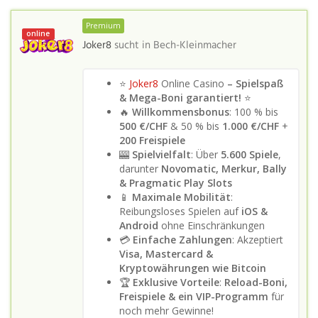
Premium
online
Joker8
sucht in
Bech-Kleinmacher
⭐
Joker8
Online Casino
– Spielspaß
& Mega-Boni garantiert!
⭐
🔥
Willkommensbonus
: 100 % bis
500 €/CHF
& 50 % bis
1.000 €/CHF
+
200 Freispiele
🎰
Spielvielfalt
: Über
5.600 Spiele
,
darunter
Novomatic, Merkur, Bally
& Pragmatic Play Slots
📱
Maximale Mobilität
:
Reibungsloses Spielen auf
iOS &
Android
ohne Einschränkungen
💳
Einfache Zahlungen
: Akzeptiert
Visa, Mastercard &
Kryptowährungen wie Bitcoin
🏆
Exklusive Vorteile
:
Reload-Boni,
Freispiele & ein VIP-Programm
für
noch mehr Gewinne!