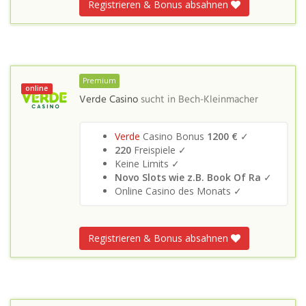
Registrieren & Bonus absahnen
Premium
online
Verde Casino
sucht in
Bech-Kleinmacher
Verde
Casino Bonus
1200 €
✓
220
Freispiele ✓
Keine Limits ✓
Novo Slots wie z.B. Book Of Ra
✓
Online Casino des Monats ✓
Registrieren & Bonus absahnen