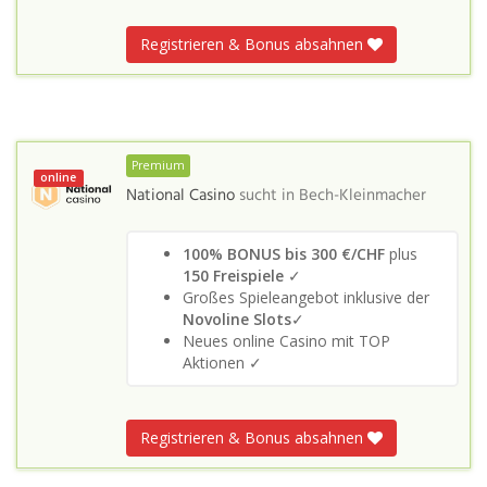
Registrieren & Bonus absahnen
Premium
online
National Casino
sucht in
Bech-Kleinmacher
100% BONUS bis 300 €/CHF
plus
150 Freispiele
✓
Großes Spieleangebot inklusive der
Novoline Slots
✓
Neues online Casino mit TOP
Aktionen ✓
Registrieren & Bonus absahnen