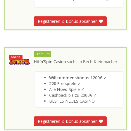
Registrieren & Bonus absahnen
Premium
online
Hit’n’Spin Casino
sucht in
Bech-Kleinmacher
Willkommensbonus 1200€
✓
220 Freispiele
✓
Alle
Novo
Spiele ✓
Cashback bis zu 2000€ ✓
BESTES NEUES CASINO!
Registrieren & Bonus absahnen