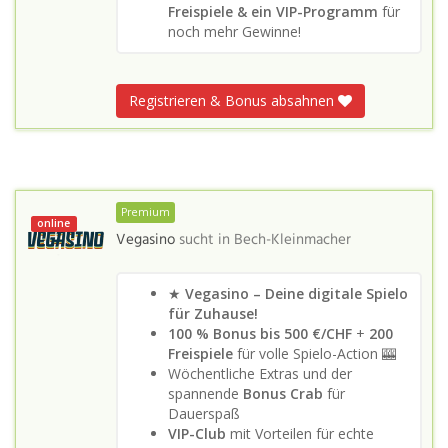
Freispiele & ein VIP-Programm
für
noch mehr Gewinne!
Registrieren & Bonus absahnen
Premium
online
Vegasino
sucht in
Bech-Kleinmacher
★
Vegasino – Deine digitale Spielo
für Zuhause!
100 % Bonus bis 500 €/CHF
+
200
Freispiele
für volle Spielo-Action 🎰
Wöchentliche Extras und der
spannende
Bonus Crab
für
Dauerspaß
VIP-Club
mit Vorteilen für echte