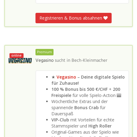
Registrieren & Bonus absahnen
Premium
online
Vegasino
sucht in
Bech-Kleinmacher
★
Vegasino
– Deine digitale Spielo
für Zuhause!
100 % Bonus bis 500 €/CHF
+
200
Freispiele
für volle Spielo-Action 🎰
Wöchentliche Extras und der
spannende
Bonus Crab
für
Dauerspaß
VIP-Club
mit Vorteilen für echte
Stammspieler und
High Roller
Original-Games aus der Spielo wie