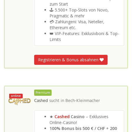
zum Start
🕹️ 5.500+ Top-Slots von Novo,
Pragmatic & mehr
💳 Zahlungeni: Visa, Neteller,
Ethereum etc.
👑 VIP-Features: Exklusivboni & Top-
Limits
Registrieren & Bonus absahnen
Premium
online
Cashed
sucht in
Bech-Kleinmacher
★
Cashed
Casino
– Exklusives
Online-Casino!
100% Bonus bis 500 €
/ CHF
+
200