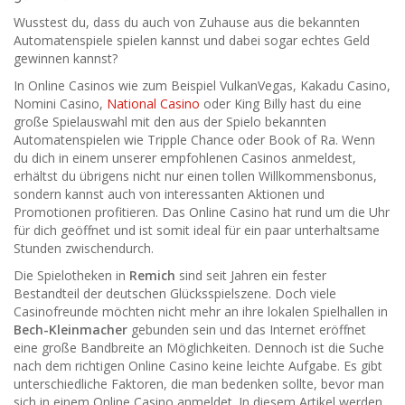
Wusstest du, dass du auch von Zuhause aus die bekannten
Automatenspiele spielen kannst und dabei sogar echtes Geld
gewinnen kannst?
In Online Casinos wie zum Beispiel VulkanVegas, Kakadu Casino,
Nomini Casino,
National Casino
oder King Billy hast du eine
große Spielauswahl mit den aus der Spielo bekannten
Automatenspielen wie Tripple Chance oder Book of Ra. Wenn
du dich in einem unserer empfohlenen Casinos anmeldest,
erhältst du übrigens nicht nur einen tollen Willkommensbonus,
sondern kannst auch von interessanten Aktionen und
Promotionen profitieren. Das Online Casino hat rund um die Uhr
für dich geöffnet und ist somit ideal für ein paar unterhaltsame
Stunden zwischendurch.
Die Spielotheken in
Remich
sind seit Jahren ein fester
Bestandteil der deutschen Glücksspielszene. Doch viele
Casinofreunde möchten nicht mehr an ihre lokalen Spielhallen in
Bech-Kleinmacher
gebunden sein und das Internet eröffnet
eine große Bandbreite an Möglichkeiten. Dennoch ist die Suche
nach dem richtigen Online Casino keine leichte Aufgabe. Es gibt
unterschiedliche Faktoren, die man bedenken sollte, bevor man
sich in einem Online Casino anmeldet. In diesem Artikel werden