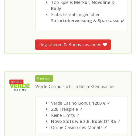
Top-Spiele:
Merkur
,
Novoline
&
Bally
Einfache Zahlungen über
Sofortüberweisung
&
Sparkasse
✔️
Registrieren & Bonus absahnen
Premium
online
Verde Casino
sucht in
Bech-Kleinmacher
Verde Casino Bonus
1200 €
✓
220
Freispiele ✓
Keine Limits ✓
Novo Slots wie z.B. Book Of Ra
✓
Online Casino des Monats ✓