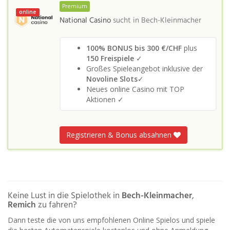
Premium
online
National Casino
sucht in
Bech-Kleinmacher
100% BONUS bis 300 €/CHF
plus
150 Freispiele
✓
Großes Spieleangebot inklusive der
Novoline Slots
✓
Neues online Casino mit TOP
Aktionen ✓
Registrieren & Bonus absahnen
Keine Lust in die Spielothek in
Bech-Kleinmacher
,
Remich
zu fahren?
Dann teste die von uns empfohlenen Online Spielos und spiele