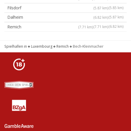
Filsdorf
(5.85 km)
(5.87 km)
Dalheim
(5.87 km)
(6.82 km)
Remich
(6.82 km)
(7.71 km)
(7.71 km)
Spielhallen in
♣
Luxembourg
♣
Remich
♣
Bech-Kleinmacher