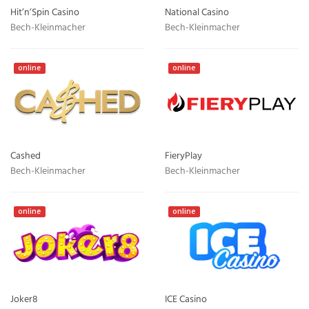
Hit’n’Spin Casino
National Casino
Bech-Kleinmacher
Bech-Kleinmacher
online
online
Cashed
FieryPlay
Bech-Kleinmacher
Bech-Kleinmacher
online
online
Joker8
ICE Casino