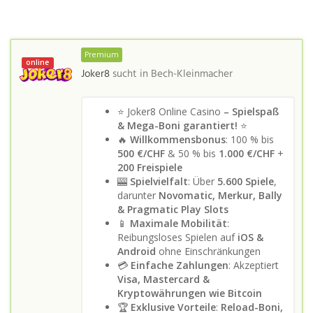
Premium
online
Joker8
sucht in
Bech-Kleinmacher
⭐ Joker8 Online Casino
– Spielspaß
& Mega-Boni garantiert!
⭐
🔥
Willkommensbonus
: 100 % bis
500 €/CHF
& 50 % bis
1.000 €/CHF
+
200 Freispiele
🎰
Spielvielfalt
: Über
5.600 Spiele
,
darunter
Novomatic, Merkur, Bally
& Pragmatic Play Slots
📱
Maximale Mobilität
:
Reibungsloses Spielen auf
iOS &
Android
ohne Einschränkungen
💳
Einfache Zahlungen
: Akzeptiert
Visa, Mastercard &
Kryptowährungen wie Bitcoin
🏆
Exklusive Vorteile
:
Reload-Boni,