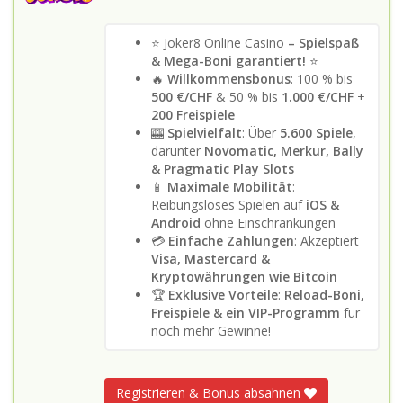
⭐ Joker8 Online Casino
– Spielspaß
& Mega-Boni garantiert!
⭐
🔥
Willkommensbonus
: 100 % bis
500 €/CHF
& 50 % bis
1.000 €/CHF
+
200 Freispiele
🎰
Spielvielfalt
: Über
5.600 Spiele
,
darunter
Novomatic, Merkur, Bally
& Pragmatic Play Slots
📱
Maximale Mobilität
:
Reibungsloses Spielen auf
iOS &
Android
ohne Einschränkungen
💳
Einfache Zahlungen
: Akzeptiert
Visa, Mastercard &
Kryptowährungen wie Bitcoin
🏆
Exklusive Vorteile
:
Reload-Boni,
Freispiele & ein VIP-Programm
für
noch mehr Gewinne!
Registrieren & Bonus absahnen