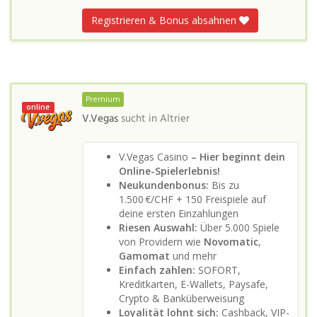
Registrieren & Bonus absahnen
Premium
online
V.Vegas
sucht in
Altrier
V.Vegas Casino
– Hier beginnt dein
Online-Spielerlebnis!
Neukundenbonus:
Bis zu
1.500 €/CHF + 150 Freispiele auf
deine ersten Einzahlungen
Riesen Auswahl:
Über 5.000 Spiele
von Providern wie
Novomatic
,
Gamomat
und mehr
Einfach zahlen:
SOFORT,
Kreditkarten, E-Wallets, Paysafe,
Crypto & Banküberweisung
Loyalität lohnt sich:
Cashback, VIP-