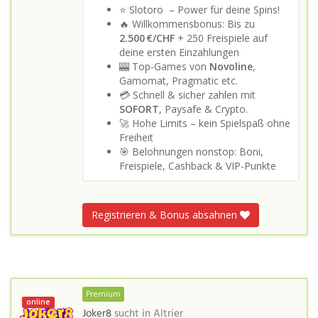
⭐ Slotoro – Power für deine Spins!
🔥 Willkommensbonus: Bis zu
2.500 €/CHF
+ 250 Freispiele auf
deine ersten Einzahlungen
🎰 Top-Games von
Novoline
,
Gamomat, Pragmatic etc.
💳 Schnell & sicher zahlen mit
SOFORT
, Paysafe & Crypto.
🚀 Hohe Limits – kein Spielspaß ohne
Freiheit
🎯 Belohnungen nonstop: Boni,
Freispiele, Cashback & VIP-Punkte
Registrieren & Bonus absahnen
Premium
online
Joker8
sucht in
Altrier