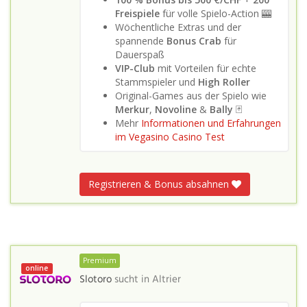
Freispiele
für volle Spielo-Action 🎰
Wöchentliche Extras und der
spannende
Bonus Crab
für
Dauerspaß
VIP-Club
mit Vorteilen für echte
Stammspieler und
High Roller
Original-Games aus der Spielo wie
Merkur
,
Novoline
&
Bally
🃏
Mehr
Informationen und Erfahrungen
im Vegasino Casino Test
Registrieren & Bonus absahnen
Premium
online
Slotoro
sucht in
Altrier