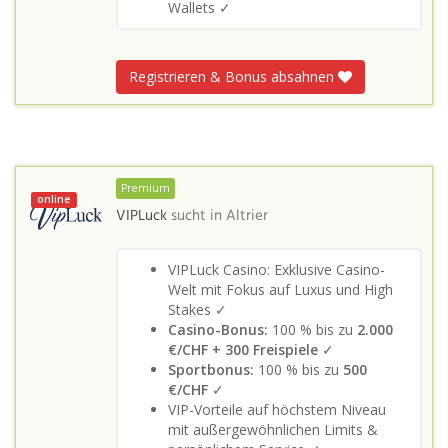
Wallets ✓
Registrieren & Bonus absahnen
Premium
online
VIPLuck
sucht in
Altrier
VIPLuck Casino: Exklusive Casino-
Welt mit Fokus auf Luxus und High
Stakes ✓
Casino-Bonus:
100 % bis zu
2.000
€/CHF + 300 Freispiele
✓
Sportbonus:
100 % bis zu
500
€/CHF
✓
VIP-Vorteile auf höchstem Niveau
mit außergewöhnlichen Limits &