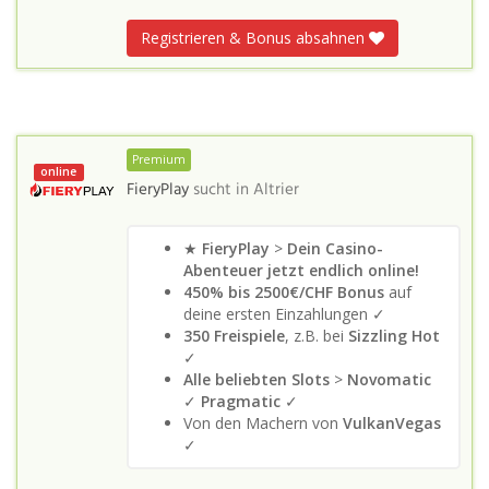
Registrieren & Bonus absahnen
Premium
online
FieryPlay
sucht in
Altrier
★
FieryPlay
>
Dein Casino-
Abenteuer jetzt endlich online!
450% bis 2500€/CHF Bonus
auf
deine ersten Einzahlungen ✓
350 Freispiele
, z.B. bei
Sizzling Hot
✓
Alle beliebten Slots
>
Novomatic
✓
Pragmatic
✓
Von den Machern von
VulkanVegas
✓