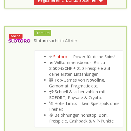
Registrieren & Bonus absahnen
Premium
online
Slotoro
sucht in
Altrier
⭐
Slotoro
– Power für deine Spins!
🔥 Willkommensbonus: Bis zu
2.500 €/CHF
+ 250 Freispiele auf
deine ersten Einzahlungen
🎰 Top-Games von
Novoline
,
Gamomat, Pragmatic etc.
💳 Schnell & sicher zahlen mit
SOFORT
, Paysafe & Crypto.
🚀 Hohe Limits – kein Spielspaß ohne
Freiheit
🎯 Belohnungen nonstop: Boni,
Freispiele, Cashback & VIP-Punkte