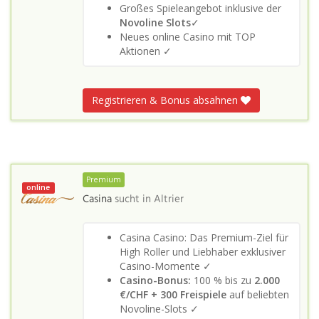
Großes Spieleangebot inklusive der
Novoline Slots
✓
Neues online Casino mit TOP
Aktionen ✓
Registrieren & Bonus absahnen
Premium
online
Casina
sucht in
Altrier
Casina Casino: Das Premium-Ziel für
High Roller und Liebhaber exklusiver
Casino-Momente ✓
Casino-Bonus:
100 % bis zu
2.000
€/CHF + 300 Freispiele
auf beliebten
Novoline-Slots ✓