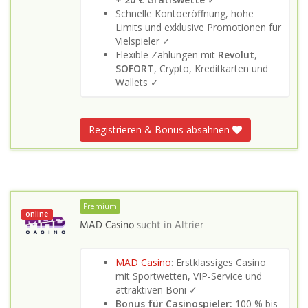
Schnelle Kontoeröffnung, hohe
Limits und exklusive Promotionen für
Vielspieler ✓
Flexible Zahlungen mit
Revolut
,
SOFORT
, Crypto, Kreditkarten und
Wallets ✓
Registrieren & Bonus absahnen
Premium
online
MAD Casino
sucht in
Altrier
MAD Casino
: Erstklassiges Casino
mit Sportwetten, VIP-Service und
attraktiven Boni ✓
Bonus für Casinospieler:
100 % bis