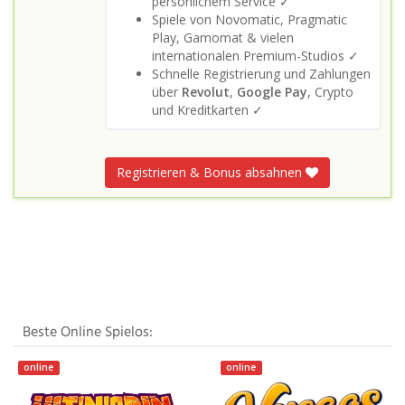
persönlichem Service ✓
Spiele von Novomatic, Pragmatic
Play, Gamomat & vielen
internationalen Premium-Studios ✓
Schnelle Registrierung und Zahlungen
über
Revolut
,
Google Pay
, Crypto
und Kreditkarten ✓
Registrieren & Bonus absahnen
Beste Online Spielos:
online
online