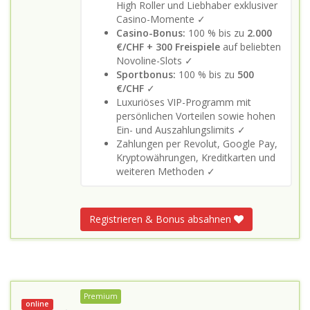
High Roller und Liebhaber exklusiver
Casino-Momente ✓
Casino-Bonus:
100 % bis zu
2.000
€/CHF + 300 Freispiele
auf beliebten
Novoline-Slots ✓
Sportbonus:
100 % bis zu
500
€/CHF
✓
Luxuriöses VIP-Programm mit
persönlichen Vorteilen sowie hohen
Ein- und Auszahlungslimits ✓
Zahlungen per Revolut, Google Pay,
Kryptowährungen, Kreditkarten und
weiteren Methoden ✓
Registrieren & Bonus absahnen
Premium
online