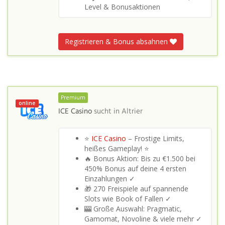
Level & Bonusaktionen
Registrieren & Bonus absahnen
Premium
online
ICE Casino
sucht in
Altrier
⭐
ICE Casino
– Frostige Limits,
heißes Gameplay! ⭐
🔥 Bonus Aktion: Bis zu €1.500 bei
450% Bonus auf deine 4 ersten
Einzahlungen ✓
🎁 270 Freispiele auf spannende
Slots wie Book of Fallen ✓
🎰 Große Auswahl: Pragmatic,
Gamomat, Novoline & viele mehr ✓