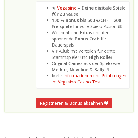
★
Vegasino
– Deine digitale Spielo
für Zuhause!
100 % Bonus bis 500 €/CHF
+
200
Freispiele
für volle Spielo-Action 🎰
Wöchentliche Extras und der
spannende
Bonus Crab
für
Dauerspaß
VIP-Club
mit Vorteilen für echte
Stammspieler und
High Roller
Original-Games aus der Spielo wie
Merkur
,
Novoline
&
Bally
🃏
Mehr
Informationen und Erfahrungen
im Vegasino Casino Test
Registrieren & Bonus absahnen