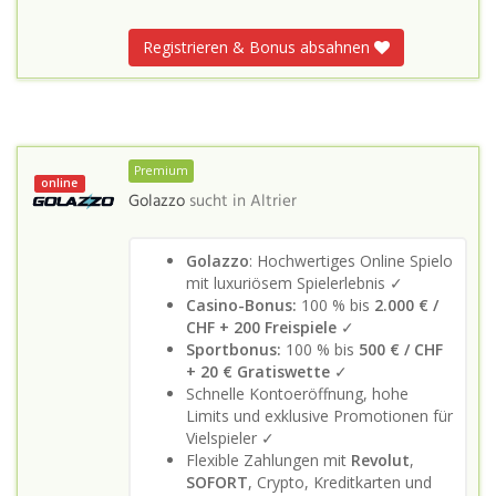
Registrieren & Bonus absahnen
Premium
online
Golazzo
sucht in
Altrier
Golazzo
: Hochwertiges Online Spielo
mit luxuriösem Spielerlebnis ✓
Casino-Bonus:
100 % bis
2.000 € /
CHF + 200 Freispiele
✓
Sportbonus:
100 % bis
500 € / CHF
+ 20 € Gratiswette
✓
Schnelle Kontoeröffnung, hohe
Limits und exklusive Promotionen für
Vielspieler ✓
Flexible Zahlungen mit
Revolut
,
SOFORT
, Crypto, Kreditkarten und