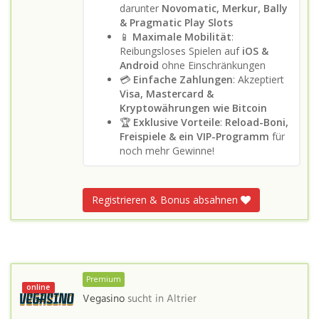
darunter
Novomatic, Merkur, Bally
& Pragmatic Play Slots
📱
Maximale Mobilität
:
Reibungsloses Spielen auf
iOS &
Android
ohne Einschränkungen
💳
Einfache Zahlungen
: Akzeptiert
Visa, Mastercard &
Kryptowährungen wie Bitcoin
🏆
Exklusive Vorteile
:
Reload-Boni,
Freispiele & ein VIP-Programm
für
noch mehr Gewinne!
Registrieren & Bonus absahnen
Premium
online
Vegasino
sucht in
Altrier