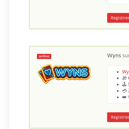
Registri
Wyns
su
online
Wy
🎁 
🕹️
💳 
👑 
Registri