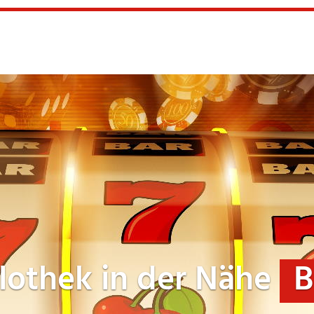
lothek in der Nähe
B