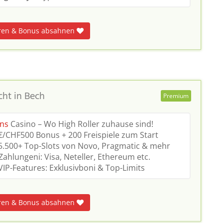
eren & Bonus absahnen
cht in
Bech
Premium
ns
Casino – Wo High Roller zuhause sind!
€/CHF500 Bonus + 200 Freispiele zum Start
 5.500+ Top-Slots von Novo, Pragmatic & mehr
Zahlungeni: Visa, Neteller, Ethereum etc.
VIP-Features: Exklusivboni & Top-Limits
eren & Bonus absahnen