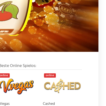
Beste Online Spielos:
online
online
.Vegas
Cashed