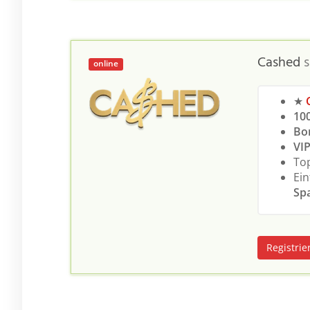
Cashed
s
online
★
10
Bo
VIP
Top
Ei
Sp
Registri