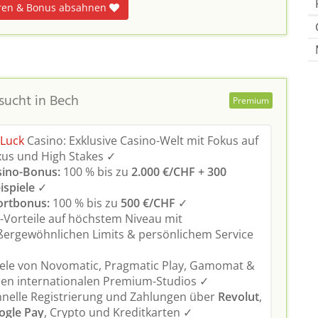
eren & Bonus absahnen
sucht in
Bech
Premium
PLuck
Casino: Exklusive Casino-Welt mit Fokus auf
xus und High Stakes ✓
sino-Bonus:
100 % bis zu
2.000 €/CHF + 300
ispiele
✓
ortbonus:
100 % bis zu
500 €/CHF
✓
-Vorteile auf höchstem Niveau mit
ßergewöhnlichen Limits & persönlichem Service
iele von Novomatic, Pragmatic Play, Gamomat &
len internationalen Premium-Studios ✓
hnelle Registrierung und Zahlungen über
Revolut
,
ogle Pay
, Crypto und Kreditkarten ✓