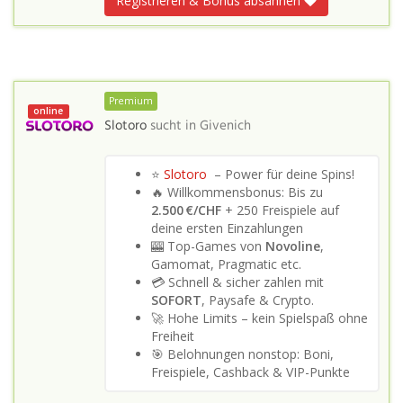
Registrieren & Bonus absahnen
Premium
online
Slotoro
sucht in
Givenich
⭐
Slotoro
– Power für deine Spins!
🔥 Willkommensbonus: Bis zu
2.500 €/CHF
+ 250 Freispiele auf
deine ersten Einzahlungen
🎰 Top-Games von
Novoline
,
Gamomat, Pragmatic etc.
💳 Schnell & sicher zahlen mit
SOFORT
, Paysafe & Crypto.
🚀 Hohe Limits – kein Spielspaß ohne
Freiheit
🎯 Belohnungen nonstop: Boni,
Freispiele, Cashback & VIP-Punkte