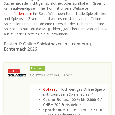
Suche nach der richtigen Spielothek oder Spielhalle in
Givenich
kann aufwendig sein. Hier kommt unsere Webseite
spielofinden.com
ins Spiel. Wir haben für dich alle Spielotheken
und Spielos in
Givenich
und wir testen ständig neue Online
Spielhallen und bietet dir eine Übersicht der 12 besten Online
Spielos. So hast du die Möglichkeit, ganz bequem von Zuhause
aus zu jeder Uhrzeit Geld zu gewinnen!
Besten 12 Online Spielotheken in Luxemburg,
Echternach
2026
Premium
online
Golazzo
sucht in
Givenich
Golazzo
: Hochwertiges Online Spielo
mit luxuriösem Spielerlebnis ✓
Casino-Bonus:
100 % bis
2.000 € /
CHF + 200 Freispiele
✓
Sportbonus:
100 % bis
500 € / CHF
+ 20 € Gratiswette
✓