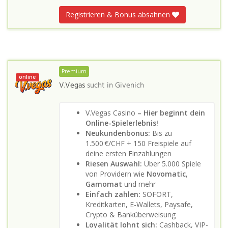
Registrieren & Bonus absahnen
Premium
online
V.Vegas
sucht in
Givenich
V.Vegas Casino
– Hier beginnt dein
Online-Spielerlebnis!
Neukundenbonus:
Bis zu
1.500 €/CHF + 150 Freispiele auf
deine ersten Einzahlungen
Riesen Auswahl:
Über 5.000 Spiele
von Providern wie
Novomatic
,
Gamomat
und mehr
Einfach zahlen:
SOFORT,
Kreditkarten, E-Wallets, Paysafe,
Crypto & Banküberweisung
Loyalität lohnt sich:
Cashback, VIP-