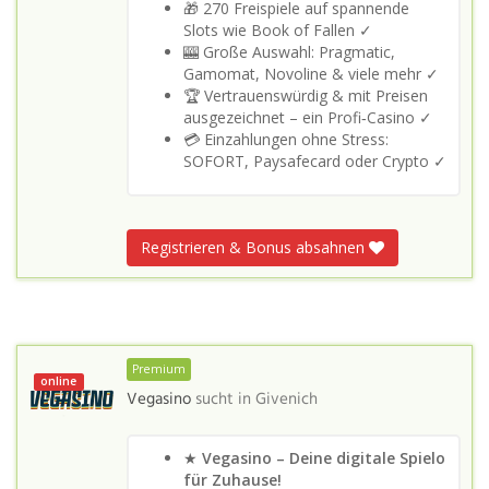
🎁 270 Freispiele auf spannende
Slots wie Book of Fallen ✓
🎰 Große Auswahl: Pragmatic,
Gamomat, Novoline & viele mehr ✓
🏆 Vertrauenswürdig & mit Preisen
ausgezeichnet – ein Profi‑Casino ✓
💳 Einzahlungen ohne Stress:
SOFORT, Paysafecard oder Crypto ✓
Registrieren & Bonus absahnen
Premium
online
Vegasino
sucht in
Givenich
★
Vegasino – Deine digitale Spielo
für Zuhause!