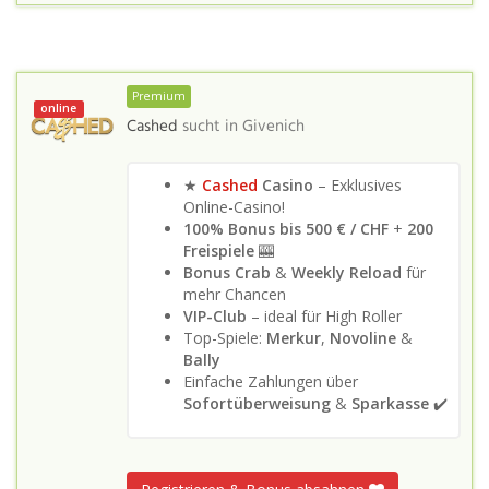
Premium
online
Cashed
sucht in
Givenich
★
Cashed
Casino
– Exklusives
Online-Casino!
100% Bonus bis 500 €
/ CHF
+
200
Freispiele
🎰
Bonus Crab
&
Weekly Reload
für
mehr Chancen
VIP-Club
– ideal für High Roller
Top-Spiele:
Merkur
,
Novoline
&
Bally
Einfache Zahlungen über
Sofortüberweisung
&
Sparkasse
✔️