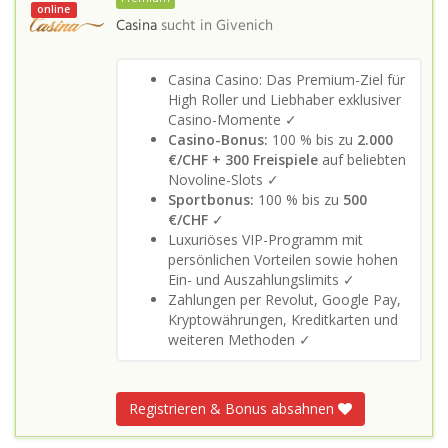
online
Casina
sucht in
Givenich
Casina Casino: Das Premium-Ziel für
High Roller und Liebhaber exklusiver
Casino-Momente ✓
Casino-Bonus:
100 % bis zu
2.000
€/CHF + 300 Freispiele
auf beliebten
Novoline-Slots ✓
Sportbonus:
100 % bis zu
500
€/CHF
✓
Luxuriöses VIP-Programm mit
persönlichen Vorteilen sowie hohen
Ein- und Auszahlungslimits ✓
Zahlungen per Revolut, Google Pay,
Kryptowährungen, Kreditkarten und
weiteren Methoden ✓
Registrieren & Bonus absahnen