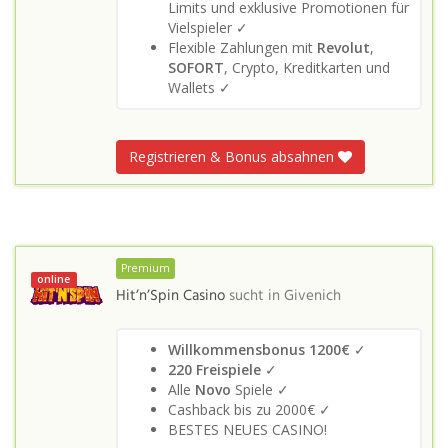
Limits und exklusive Promotionen für
Vielspieler ✓
Flexible Zahlungen mit
Revolut
,
SOFORT
, Crypto, Kreditkarten und
Wallets ✓
Registrieren & Bonus absahnen
Premium
online
Hit’n’Spin Casino
sucht in
Givenich
Willkommensbonus 1200€
✓
220 Freispiele
✓
Alle
Novo
Spiele ✓
Cashback bis zu 2000€ ✓
BESTES NEUES CASINO!