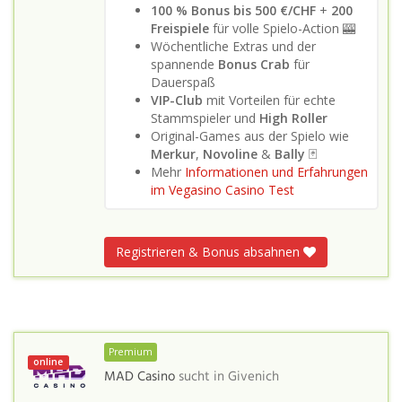
100 % Bonus bis 500 €/CHF
+
200
Freispiele
für volle Spielo-Action 🎰
Wöchentliche Extras und der
spannende
Bonus Crab
für
Dauerspaß
VIP-Club
mit Vorteilen für echte
Stammspieler und
High Roller
Original-Games aus der Spielo wie
Merkur
,
Novoline
&
Bally
🃏
Mehr
Informationen und Erfahrungen
im Vegasino Casino Test
Registrieren & Bonus absahnen
Premium
online
MAD Casino
sucht in
Givenich