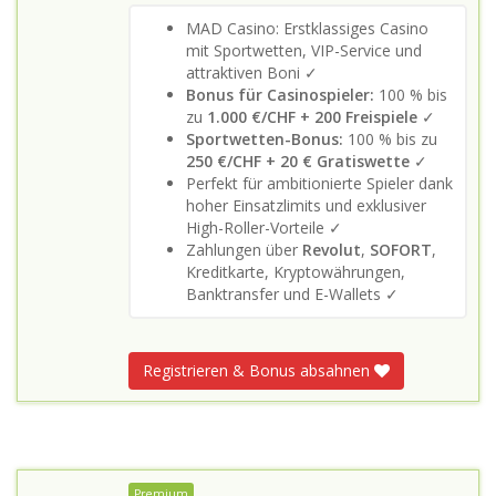
MAD Casino: Erstklassiges Casino
mit Sportwetten, VIP-Service und
attraktiven Boni ✓
Bonus für Casinospieler:
100 % bis
zu
1.000 €/CHF + 200 Freispiele
✓
Sportwetten-Bonus:
100 % bis zu
250 €/CHF + 20 € Gratiswette
✓
Perfekt für ambitionierte Spieler dank
hoher Einsatzlimits und exklusiver
High-Roller-Vorteile ✓
Zahlungen über
Revolut
,
SOFORT
,
Kreditkarte, Kryptowährungen,
Banktransfer und E-Wallets ✓
Registrieren & Bonus absahnen
Premium