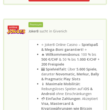
Premium
online
Joker8
sucht in
Givenich
⭐ Joker8 Online Casino
– Spielspaß
& Mega-Boni garantiert!
⭐
🔥
Willkommensbonus
: 100 % bis
500 €/CHF
& 50 % bis
1.000 €/CHF
+
200 Freispiele
🎰
Spielvielfalt
: Über
5.600 Spiele
,
darunter
Novomatic, Merkur, Bally
& Pragmatic Play Slots
📱
Maximale Mobilität
:
Reibungsloses Spielen auf
iOS &
Android
ohne Einschränkungen
💳
Einfache Zahlungen
: Akzeptiert
Visa, Mastercard &
Kryptowährungen wie Bitcoin