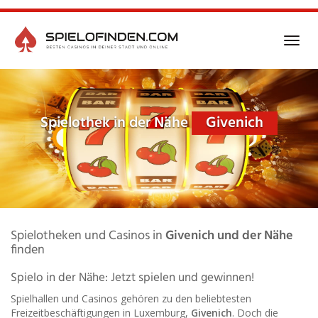
Skip
to
main
Toggl
content
navig
Spielothek in der Nähe
Givenich
Spielotheken und Casinos in
Givenich und der Nähe
finden
Spielo in der Nähe: Jetzt spielen und gewinnen!
Spielhallen und Casinos gehören zu den beliebtesten
Freizeitbeschäftigungen in Luxemburg,
Givenich
. Doch die