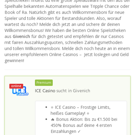
Spielotheken findest du eine große Spielauswahl mit den aus der
Spielhalle bekannten Automatenspielen wie Tripple Chance oder
Book of Ra. Natürlich gibt es auch Willkommensboni für neue
Spieler und tolle Aktionen für Bestandskunden. Also, worauf
wartest du noch? Melde dich jetzt an und sichere dir deinen
Willkommensbonus!
Wir haben die besten Online Spielotheken
aus
Givenich
für dich getestet und empfehlen dir nur Casinos
mit fairen Auszahlungsquoten, schnellen Zahlungsmethoden
und tollen Willkommensboni. Melde dich noch heute an in einem
unserer empfohlenem Online Casinos – Jetzt loslegen und Geld
gewinnen!
Premium
online
ICE Casino
sucht in
Givenich
⭐ ICE Casino – Frostige Limits,
heißes Gameplay! ⭐
🔥 Bonus Aktion: Bis zu €1.500 bei
450% Bonus auf deine 4 ersten
Einzahlungen ✓