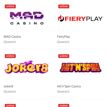
online
online
MAD Casino
FieryPlay
Givenich
Givenich
online
online
Joker8
Hit’n’Spin Casino
Givenich
Givenich
online
online