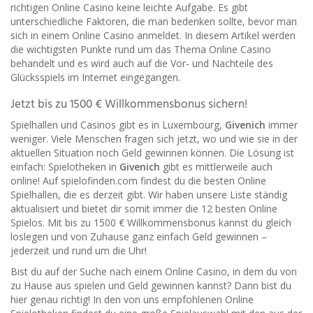
richtigen Online Casino keine leichte Aufgabe. Es gibt
unterschiedliche Faktoren, die man bedenken sollte, bevor man
sich in einem Online Casino anmeldet. In diesem Artikel werden
die wichtigsten Punkte rund um das Thema Online Casino
behandelt und es wird auch auf die Vor- und Nachteile des
Glücksspiels im Internet eingegangen.
Jetzt bis zu 1500 € Willkommensbonus sichern!
Spielhallen und Casinos gibt es in Luxembourg,
Givenich
immer
weniger. Viele Menschen fragen sich jetzt, wo und wie sie in der
aktuellen Situation noch Geld gewinnen können. Die Lösung ist
einfach: Spielotheken in
Givenich
gibt es mittlerweile auch
online! Auf spielofinden.com findest du die besten Online
Spielhallen, die es derzeit gibt. Wir haben unsere Liste ständig
aktualisiert und bietet dir somit immer die 12 besten Online
Spielos. Mit bis zu 1500 € Willkommensbonus kannst du gleich
loslegen und von Zuhause ganz einfach Geld gewinnen –
jederzeit und rund um die Uhr!
Bist du auf der Suche nach einem Online Casino, in dem du von
zu Hause aus spielen und Geld gewinnen kannst? Dann bist du
hier genau richtig! In den von uns empfohlenen Online