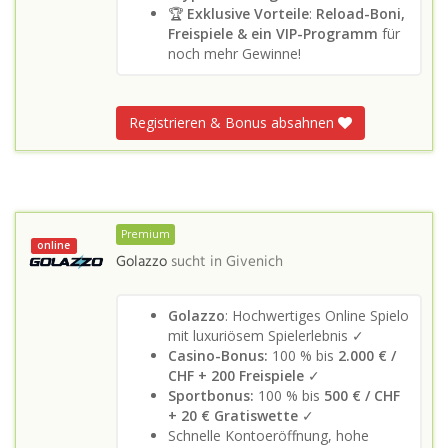
🏆
Exklusive Vorteile
:
Reload-Boni,
Freispiele & ein VIP-Programm
für
noch mehr Gewinne!
Registrieren & Bonus absahnen
Premium
online
Golazzo
sucht in
Givenich
Golazzo
: Hochwertiges Online Spielo
mit luxuriösem Spielerlebnis ✓
Casino-Bonus:
100 % bis
2.000 € /
CHF + 200 Freispiele
✓
Sportbonus:
100 % bis
500 € / CHF
+ 20 € Gratiswette
✓
Schnelle Kontoeröffnung, hohe