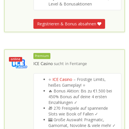
Level & Bonusaktionen
Registrieren & Bonus absahnen
Premium
online
ICE Casino
sucht in
Fentange
⭐
ICE Casino
– Frostige Limits,
heißes Gameplay! ⭐
🔥 Bonus Aktion: Bis zu €1.500 bei
450% Bonus auf deine 4 ersten
Einzahlungen ✓
🎁 270 Freispiele auf spannende
Slots wie Book of Fallen ✓
🎰 Große Auswahl: Pragmatic,
Gamomat, Novoline & viele mehr ✓