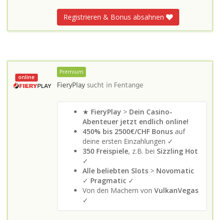
Registrieren & Bonus absahnen
Premium
online
FieryPlay
sucht in
Fentange
★
FieryPlay
>
Dein Casino-
Abenteuer jetzt endlich online!
450% bis 2500€/CHF Bonus
auf
deine ersten Einzahlungen ✓
350 Freispiele
, z.B. bei
Sizzling Hot
✓
Alle beliebten Slots
>
Novomatic
✓
Pragmatic
✓
Von den Machern von
VulkanVegas
✓