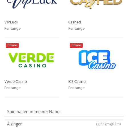
VIPLuck
Cashed
Fentange
Fentange
online
online
Verde Casino
ICE Casino
Fentange
Fentange
Spielhallen in meiner Nähe:
Alzingen
(0 km)
(2.77 km)