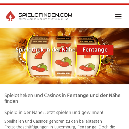
Skip
to
main
Toggl
content
navig
Spielothek in der Nähe
Fentange
Spielotheken und Casinos in
Fentange und der Nähe
finden
Spielo in der Nähe: Jetzt spielen und gewinnen!
Spielhallen und Casinos gehören zu den beliebtesten
Freizeitbeschäftigungen in Luxemburg,
Fentange
. Doch die