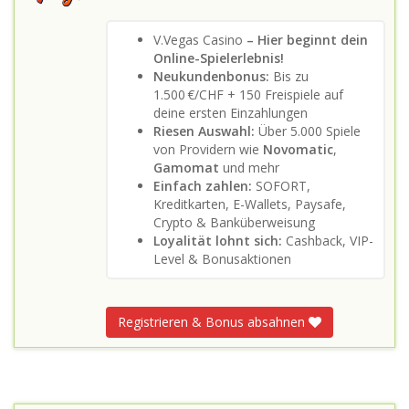
V.Vegas Casino
– Hier beginnt dein
Online-Spielerlebnis!
Neukundenbonus:
Bis zu
1.500 €/CHF + 150 Freispiele auf
deine ersten Einzahlungen
Riesen Auswahl:
Über 5.000 Spiele
von Providern wie
Novomatic
,
Gamomat
und mehr
Einfach zahlen:
SOFORT,
Kreditkarten, E-Wallets, Paysafe,
Crypto & Banküberweisung
Loyalität lohnt sich:
Cashback, VIP-
Level & Bonusaktionen
Registrieren & Bonus absahnen