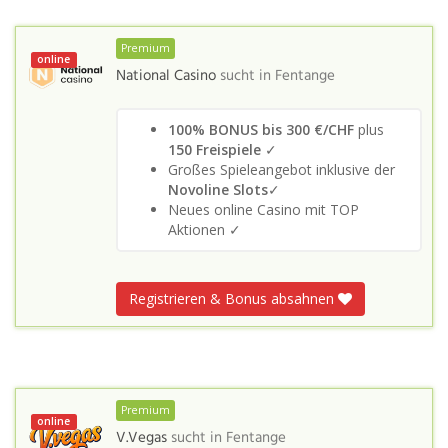
Premium
online
National Casino
sucht in
Fentange
100% BONUS bis 300 €/CHF
plus
150 Freispiele
✓
Großes Spieleangebot inklusive der
Novoline Slots
✓
Neues online Casino mit TOP
Aktionen ✓
Registrieren & Bonus absahnen
Premium
online
V.Vegas
sucht in
Fentange