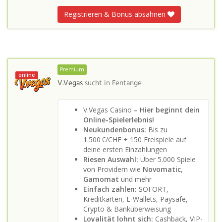
Registrieren & Bonus absahnen
Premium
online
V.Vegas
sucht in
Fentange
V.Vegas Casino
– Hier beginnt dein
Online-Spielerlebnis!
Neukundenbonus:
Bis zu
1.500 €/CHF + 150 Freispiele auf
deine ersten Einzahlungen
Riesen Auswahl:
Über 5.000 Spiele
von Providern wie
Novomatic
,
Gamomat
und mehr
Einfach zahlen:
SOFORT,
Kreditkarten, E-Wallets, Paysafe,
Crypto & Banküberweisung
Loyalität lohnt sich:
Cashback, VIP-