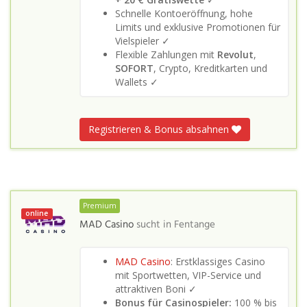
Schnelle Kontoeröffnung, hohe
Limits und exklusive Promotionen für
Vielspieler ✓
Flexible Zahlungen mit
Revolut
,
SOFORT
, Crypto, Kreditkarten und
Wallets ✓
Registrieren & Bonus absahnen
Premium
online
MAD Casino
sucht in
Fentange
MAD Casino
: Erstklassiges Casino
mit Sportwetten, VIP-Service und
attraktiven Boni ✓
Bonus für Casinospieler:
100 % bis