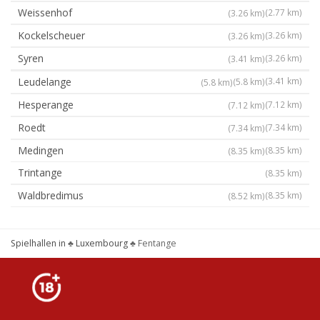
Weissenhof
(2.77 km)
(3.26 km)
Kockelscheuer
(3.26 km)
(3.26 km)
Syren
(3.26 km)
(3.41 km)
Leudelange
(3.41 km)
(5.8 km)
(5.8 km)
Hesperange
(7.12 km)
(7.12 km)
Roedt
(7.34 km)
(7.34 km)
Medingen
(8.35 km)
(8.35 km)
Trintange
(8.35 km)
Waldbredimus
(8.35 km)
(8.52 km)
Spielhallen in
♣
Luxembourg
♣
Fentange