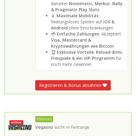
darunter
Novomatic, Merkur, Bally
& Pragmatic Play Slots
📱
Maximale Mobilität
:
Reibungsloses Spielen auf
iOS &
Android
ohne Einschränkungen
💳
Einfache Zahlungen
: Akzeptiert
Visa, Mastercard &
Kryptowährungen wie Bitcoin
🏆
Exklusive Vorteile
:
Reload-Boni,
Freispiele & ein VIP-Programm
für
noch mehr Gewinne!
Registrieren & Bonus absahnen
Premium
online
Vegasino
sucht in
Fentange