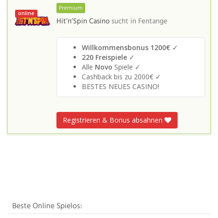
Premium
online
Hit’n’Spin Casino
sucht in
Fentange
Willkommensbonus 1200€
✓
220 Freispiele
✓
Alle
Novo
Spiele ✓
Cashback bis zu 2000€ ✓
BESTES NEUES CASINO!
Registrieren & Bonus absahnen
Beste Online Spielos: