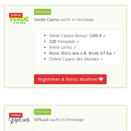
Premium
online
Verde Casino
sucht in
Fentange
Verde Casino Bonus
1200 €
✓
220
Freispiele ✓
Keine Limits ✓
Novo Slots wie z.B. Book Of Ra
✓
Online Casino des Monats ✓
Registrieren & Bonus absahnen
Premium
online
VIPLuck
sucht in
Fentange