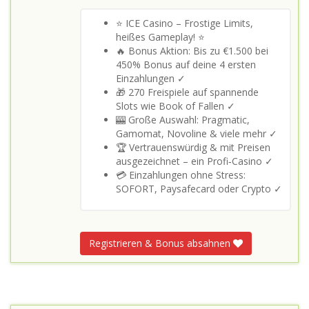
⭐ ICE Casino – Frostige Limits,
heißes Gameplay! ⭐
🔥 Bonus Aktion: Bis zu €1.500 bei
450% Bonus auf deine 4 ersten
Einzahlungen ✓
🎁 270 Freispiele auf spannende
Slots wie Book of Fallen ✓
🎰 Große Auswahl: Pragmatic,
Gamomat, Novoline & viele mehr ✓
🏆 Vertrauenswürdig & mit Preisen
ausgezeichnet – ein Profi‑Casino ✓
💳 Einzahlungen ohne Stress:
SOFORT, Paysafecard oder Crypto ✓
Registrieren & Bonus absahnen