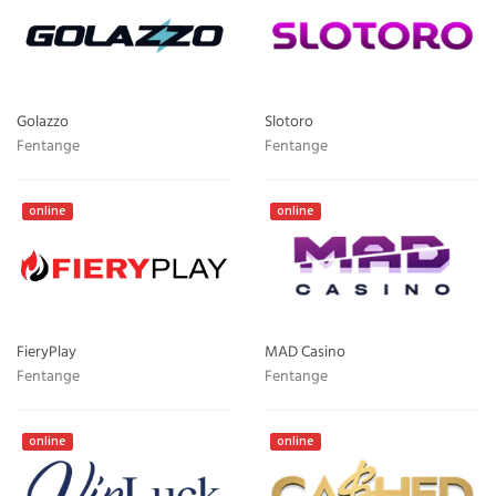
Golazzo
Slotoro
Fentange
Fentange
online
online
FieryPlay
MAD Casino
Fentange
Fentange
online
online