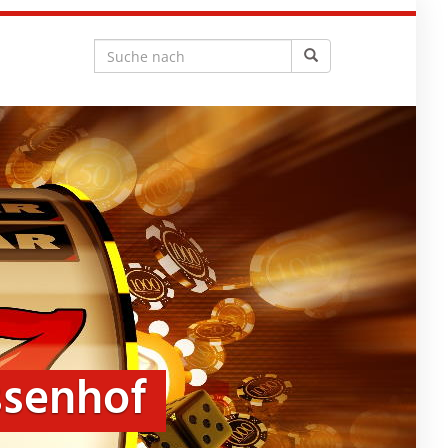
senhof