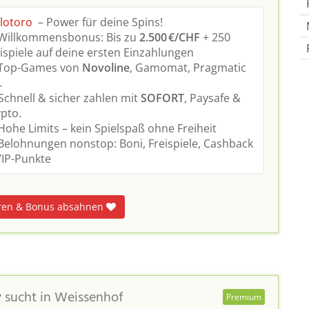
lotoro
– Power für deine Spins!
 Willkommensbonus: Bis zu
2.500 €/CHF
+ 250
ispiele auf deine ersten Einzahlungen
 Top-Games von
Novoline
, Gamomat, Pragmatic
.
Schnell & sicher zahlen mit
SOFORT
, Paysafe &
pto.
Hohe Limits – kein Spielspaß ohne Freiheit
Belohnungen nonstop: Boni, Freispiele, Cashback
VIP-Punkte
eren & Bonus absahnen
y
sucht in
Weissenhof
Premium