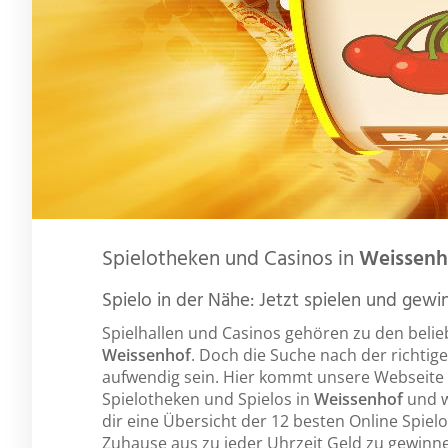
Spielotheken und Casinos in
Weissenh
Spielo in der Nähe: Jetzt spielen und gewi
Spielhallen und Casinos gehören zu den belie
Weissenhof
. Doch die Suche nach der richtige
aufwendig sein. Hier kommt unsere Webseite
Spielotheken und Spielos in
Weissenhof
und w
dir eine Übersicht der 12 besten Online Spiel
Zuhause aus zu jeder Uhrzeit Geld zu gewinn