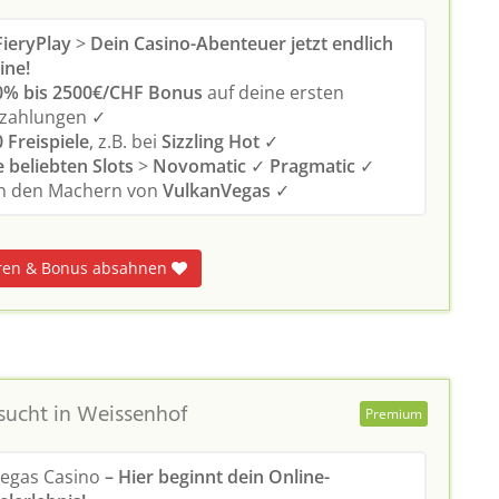
FieryPlay
>
Dein Casino-Abenteuer jetzt endlich
ine!
0% bis 2500€/CHF Bonus
auf deine ersten
nzahlungen ✓
 Freispiele
, z.B. bei
Sizzling Hot
✓
e beliebten Slots
>
Novomatic
✓
Pragmatic
✓
n den Machern von
VulkanVegas
✓
eren & Bonus absahnen
sucht in
Weissenhof
Premium
Vegas Casino
– Hier beginnt dein Online-