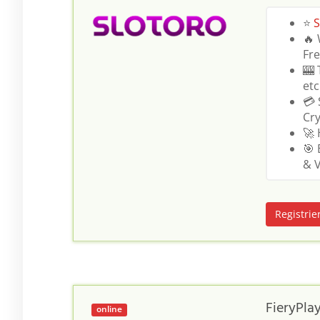
⭐
S
🔥
Fre
🎰
etc
💳 
Cry
🚀 
🎯 
& 
Registri
FieryPla
online