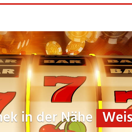
hek in der Nähe
Weis