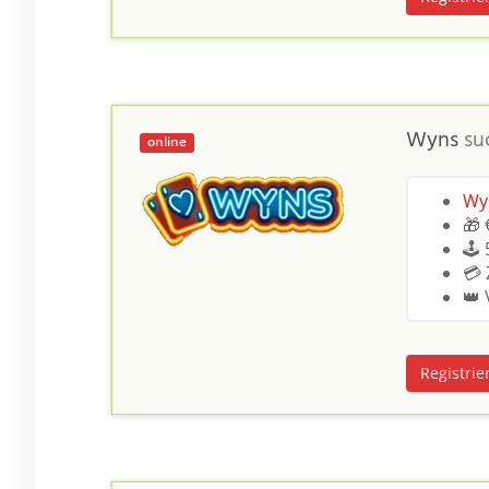
Wyns
su
online
Wy
🎁 
🕹️
💳 
👑 
Registri