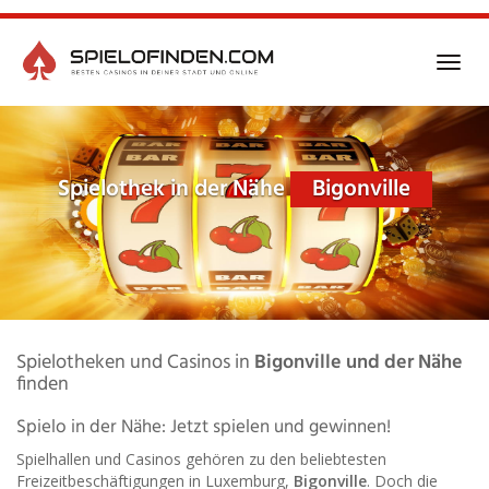
Skip
to
main
Toggl
content
navig
Spielothek in der Nähe
Bigonville
Spielotheken und Casinos in
Bigonville und der Nähe
finden
Spielo in der Nähe: Jetzt spielen und gewinnen!
Spielhallen und Casinos gehören zu den beliebtesten
Freizeitbeschäftigungen in Luxemburg,
Bigonville
. Doch die