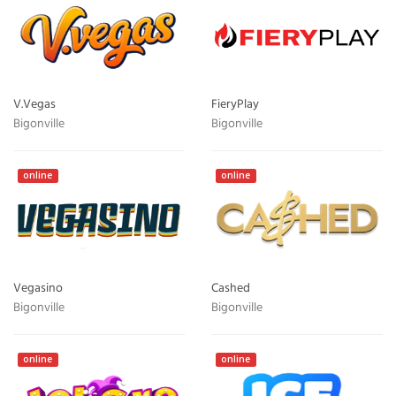
V.Vegas
FieryPlay
Bigonville
Bigonville
online
online
Vegasino
Cashed
Bigonville
Bigonville
online
online