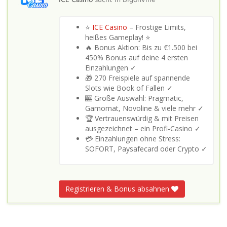
ICE Casino
sucht in
Bigonville
⭐
ICE Casino
– Frostige Limits,
heißes Gameplay! ⭐
🔥 Bonus Aktion: Bis zu €1.500 bei
450% Bonus auf deine 4 ersten
Einzahlungen ✓
🎁 270 Freispiele auf spannende
Slots wie Book of Fallen ✓
🎰 Große Auswahl: Pragmatic,
Gamomat, Novoline & viele mehr ✓
🏆 Vertrauenswürdig & mit Preisen
ausgezeichnet – ein Profi‑Casino ✓
💳 Einzahlungen ohne Stress:
SOFORT, Paysafecard oder Crypto ✓
Registrieren & Bonus absahnen