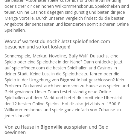
die besten Automatenspiele kostenlos und ohne Anmeldung
oder sicher dir den hohen Willkommensbonus. Spielotheken sind
teuer, Online Casinos dagegen sind günstig und bieten dir jede
Menge Vorteile. Durch unseren Vergleich findest du die besten
Angebote der seriösesten und lizenzierten somit sicheren Online
Spielhallen.
Worauf wartest du noch? Jetzt spielofinden.com
besuchen und sofort loslegen!
Sonnenspiele, Merkur, Novoline, Bally Wulf! Du suchst eine
Spielo oder eine Spielothek in der Nähe? Dann entdecke jetzt
auf spielofinden.com die besten Spielhallen und Casinos in
deiner Stadt. Keine Lust in die Spielothek zu fahren oder die
Spielo in der Umgebung von
Bigonville
hat geschlossen? Kein
Problem. Du kannst auch bequem von zu Hause aus spielen und
Geld gewinnen. Unser Team testet ständig neue Online
Spielhallen auf dem Markt und bietet dir somit eine Übersicht
der 12 besten Online Spielos. Hol dir also jetzt bis zu 1500 €
Willkommensbonus und spiele ganz einfach von Zuhause zu
jeder Uhrzeit!
Von zu Hause in
Bigonville
aus spielen und Geld
gewinnen