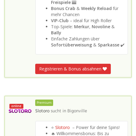
Freispiele
🎰
Bonus Crab
&
Weekly Reload
für
mehr Chancen
VIP-Club
– ideal für High Roller
Top-Spiele:
Merkur
,
Novoline
&
Bally
Einfache Zahlungen über
Sofortüberweisung
&
Sparkasse
✔️
Registrieren & Bonus absahnen
Premium
online
Slotoro
sucht in
Bigonville
⭐
Slotoro
– Power für deine Spins!
🔥 Willkommensbonus: Bis zu