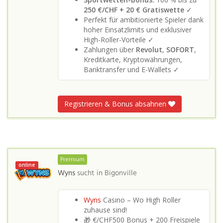
250 €/CHF + 20 € Gratiswette
✓
Perfekt für ambitionierte Spieler dank
hoher Einsatzlimits und exklusiver
High-Roller-Vorteile ✓
Zahlungen über
Revolut
,
SOFORT
,
Kreditkarte, Kryptowährungen,
Banktransfer und E-Wallets ✓
Registrieren & Bonus absahnen
Premium
online
Wyns
sucht in
Bigonville
Wyns
Casino – Wo High Roller
zuhause sind!
🎁 €/CHF500 Bonus + 200 Freispiele