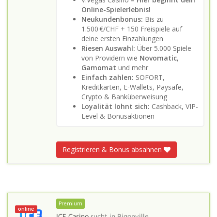
Online-Spielerlebnis!
Neukundenbonus:
Bis zu
1.500 €/CHF + 150 Freispiele auf
deine ersten Einzahlungen
Riesen Auswahl:
Über 5.000 Spiele
von Providern wie
Novomatic
,
Gamomat
und mehr
Einfach zahlen:
SOFORT,
Kreditkarten, E-Wallets, Paysafe,
Crypto & Banküberweisung
Loyalität lohnt sich:
Cashback, VIP-
Level & Bonusaktionen
Registrieren & Bonus absahnen
Premium
online