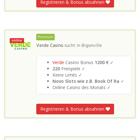
Registrieren & Bonus absahnen
Premium
online
Verde Casino
sucht in
Bigonville
Verde
Casino Bonus
1200 €
✓
220
Freispiele ✓
Keine Limits ✓
Novo Slots wie z.B. Book Of Ra
✓
Online Casino des Monats ✓
Registrieren & Bonus absahnen