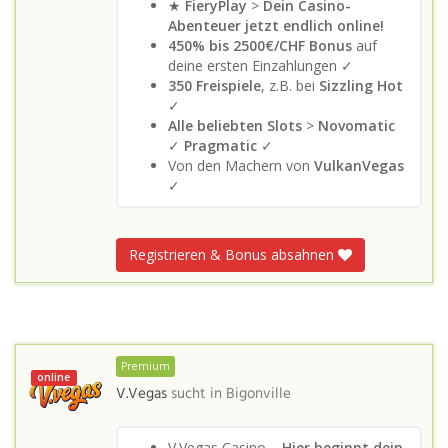
★
FieryPlay
>
Dein Casino-
Abenteuer jetzt endlich online!
450% bis 2500€/CHF Bonus
auf
deine ersten Einzahlungen ✓
350 Freispiele
, z.B. bei
Sizzling Hot
✓
Alle beliebten Slots
>
Novomatic
✓
Pragmatic
✓
Von den Machern von
VulkanVegas
✓
Registrieren & Bonus absahnen
Premium
online
V.Vegas
sucht in
Bigonville
V.Vegas Casino
– Hier beginnt dein