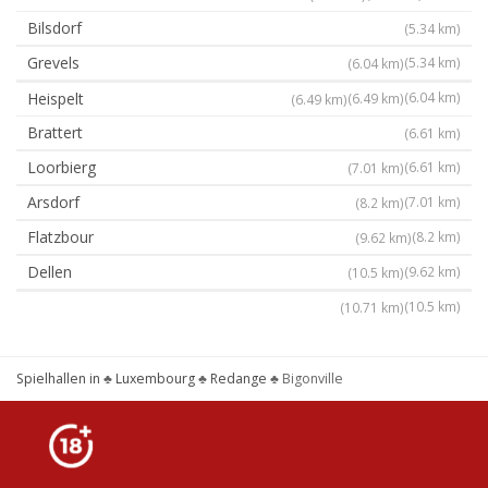
Bilsdorf
(5.34 km)
Grevels
(5.34 km)
(6.04 km)
Heispelt
(6.04 km)
(6.49 km)
(6.49 km)
Brattert
(6.61 km)
Loorbierg
(6.61 km)
(7.01 km)
Arsdorf
(7.01 km)
(8.2 km)
Flatzbour
(8.2 km)
(9.62 km)
Dellen
(9.62 km)
(10.5 km)
(10.5 km)
(10.71 km)
Spielhallen in
♣
Luxembourg
♣
Redange
♣
Bigonville