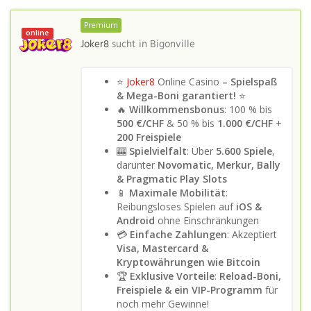
Premium
online
Joker8
sucht in
Bigonville
⭐
Joker8
Online Casino
– Spielspaß
& Mega-Boni garantiert!
⭐
🔥
Willkommensbonus
: 100 % bis
500 €/CHF
& 50 % bis
1.000 €/CHF
+
200 Freispiele
🎰
Spielvielfalt
: Über
5.600 Spiele
,
darunter
Novomatic, Merkur, Bally
& Pragmatic Play Slots
📱
Maximale Mobilität
:
Reibungsloses Spielen auf
iOS &
Android
ohne Einschränkungen
💳
Einfache Zahlungen
: Akzeptiert
Visa, Mastercard &
Kryptowährungen wie Bitcoin
🏆
Exklusive Vorteile
:
Reload-Boni,
Freispiele & ein VIP-Programm
für
noch mehr Gewinne!