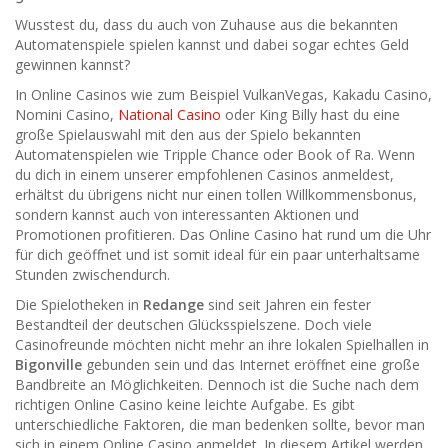
Wusstest du, dass du auch von Zuhause aus die bekannten
Automatenspiele spielen kannst und dabei sogar echtes Geld
gewinnen kannst?
In Online Casinos wie zum Beispiel VulkanVegas, Kakadu Casino,
Nomini Casino,
National Casino
oder King Billy hast du eine
große Spielauswahl mit den aus der Spielo bekannten
Automatenspielen wie Tripple Chance oder Book of Ra. Wenn
du dich in einem unserer empfohlenen Casinos anmeldest,
erhältst du übrigens nicht nur einen tollen Willkommensbonus,
sondern kannst auch von interessanten Aktionen und
Promotionen profitieren. Das Online Casino hat rund um die Uhr
für dich geöffnet und ist somit ideal für ein paar unterhaltsame
Stunden zwischendurch.
Die Spielotheken in
Redange
sind seit Jahren ein fester
Bestandteil der deutschen Glücksspielszene. Doch viele
Casinofreunde möchten nicht mehr an ihre lokalen Spielhallen in
Bigonville
gebunden sein und das Internet eröffnet eine große
Bandbreite an Möglichkeiten. Dennoch ist die Suche nach dem
richtigen Online Casino keine leichte Aufgabe. Es gibt
unterschiedliche Faktoren, die man bedenken sollte, bevor man
sich in einem Online Casino anmeldet. In diesem Artikel werden