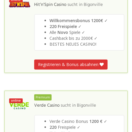
Hit’n’Spin Casino
sucht in
Bigonville
Willkommensbonus 1200€
✓
220 Freispiele
✓
Alle
Novo
Spiele ✓
Cashback bis zu 2000€ ✓
BESTES NEUES CASINO!
Registrieren & Bonus absahnen
Premium
online
Verde Casino
sucht in
Bigonville
Verde Casino Bonus
1200 €
✓
220
Freispiele ✓