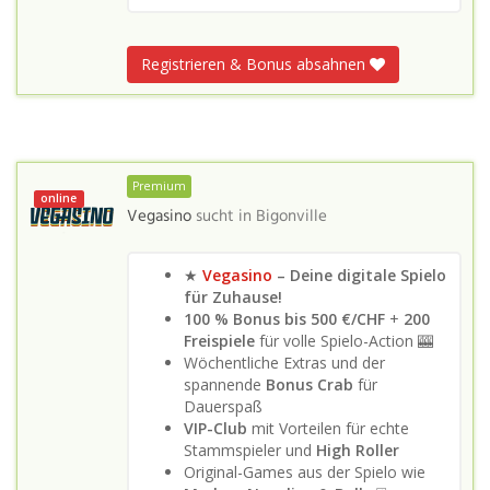
Registrieren & Bonus absahnen
Premium
online
Vegasino
sucht in
Bigonville
★
Vegasino
– Deine digitale Spielo
für Zuhause!
100 % Bonus bis 500 €/CHF
+
200
Freispiele
für volle Spielo-Action 🎰
Wöchentliche Extras und der
spannende
Bonus Crab
für
Dauerspaß
VIP-Club
mit Vorteilen für echte
Stammspieler und
High Roller
Original-Games aus der Spielo wie