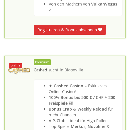
Von den Machern von
VulkanVegas
✓
Registrieren & Bonus absahnen
Premium
online
Cashed
sucht in
Bigonville
★
Cashed Casino
– Exklusives
Online-Casino!
100% Bonus bis 500 €
/ CHF
+
200
Freispiele
🎰
Bonus Crab
&
Weekly Reload
für
mehr Chancen
VIP-Club
– ideal für High Roller
Top-Spiele:
Merkur
,
Novoline
&