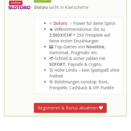
online
Slotoro
sucht in
Koetschette
⭐
Slotoro
– Power für deine Spins!
🔥 Willkommensbonus: Bis zu
2.500 €/CHF
+ 250 Freispiele auf
deine ersten Einzahlungen
🎰 Top-Games von
Novoline
,
Gamomat, Pragmatic etc.
💳 Schnell & sicher zahlen mit
SOFORT
, Paysafe & Crypto.
🚀 Hohe Limits – kein Spielspaß ohne
Freiheit
🎯 Belohnungen nonstop: Boni,
Freispiele, Cashback & VIP-Punkte
Registrieren & Bonus absahnen