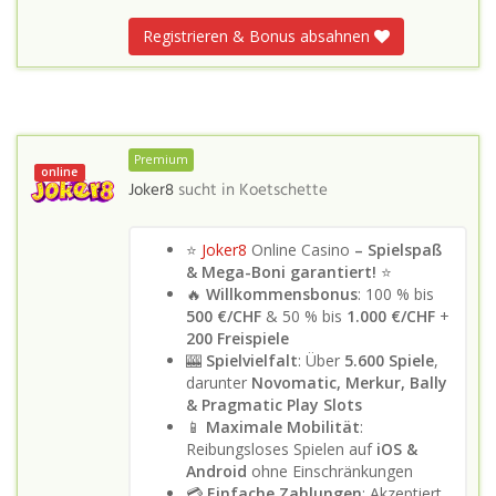
Registrieren & Bonus absahnen
Premium
online
Joker8
sucht in
Koetschette
⭐
Joker8
Online Casino
– Spielspaß
& Mega-Boni garantiert!
⭐
🔥
Willkommensbonus
: 100 % bis
500 €/CHF
& 50 % bis
1.000 €/CHF
+
200 Freispiele
🎰
Spielvielfalt
: Über
5.600 Spiele
,
darunter
Novomatic, Merkur, Bally
& Pragmatic Play Slots
📱
Maximale Mobilität
:
Reibungsloses Spielen auf
iOS &
Android
ohne Einschränkungen
💳
Einfache Zahlungen
: Akzeptiert