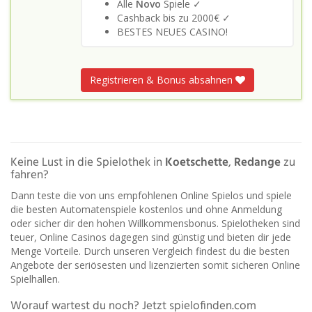
Alle
Novo
Spiele ✓
Cashback bis zu 2000€ ✓
BESTES NEUES CASINO!
Registrieren & Bonus absahnen
Keine Lust in die Spielothek in
Koetschette
,
Redange
zu
fahren?
Dann teste die von uns empfohlenen Online Spielos und spiele
die besten Automatenspiele kostenlos und ohne Anmeldung
oder sicher dir den hohen Willkommensbonus. Spielotheken sind
teuer, Online Casinos dagegen sind günstig und bieten dir jede
Menge Vorteile. Durch unseren Vergleich findest du die besten
Angebote der seriösesten und lizenzierten somit sicheren Online
Spielhallen.
Worauf wartest du noch? Jetzt spielofinden.com