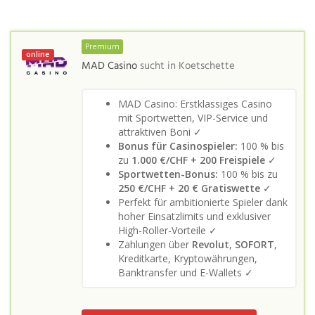
Premium
online
MAD Casino
sucht in
Koetschette
MAD Casino: Erstklassiges Casino
mit Sportwetten, VIP-Service und
attraktiven Boni ✓
Bonus für Casinospieler:
100 % bis
zu
1.000 €/CHF + 200 Freispiele
✓
Sportwetten-Bonus:
100 % bis zu
250 €/CHF + 20 € Gratiswette
✓
Perfekt für ambitionierte Spieler dank
hoher Einsatzlimits und exklusiver
High-Roller-Vorteile ✓
Zahlungen über
Revolut
,
SOFORT
,
Kreditkarte, Kryptowährungen,
Banktransfer und E-Wallets ✓