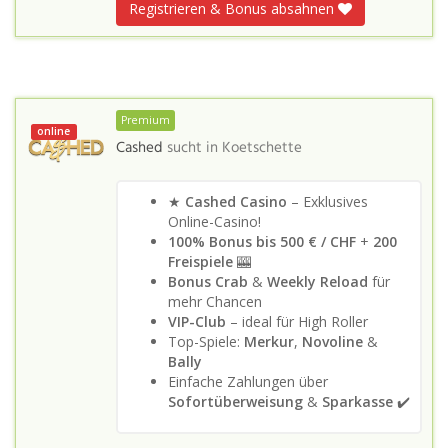
Registrieren & Bonus absahnen
Premium
online
Cashed
sucht in
Koetschette
★
Cashed Casino
– Exklusives
Online-Casino!
100% Bonus bis 500 €
/ CHF
+
200
Freispiele
🎰
Bonus Crab
&
Weekly Reload
für
mehr Chancen
VIP-Club
– ideal für High Roller
Top-Spiele:
Merkur
,
Novoline
&
Bally
Einfache Zahlungen über
Sofortüberweisung
&
Sparkasse
✔️