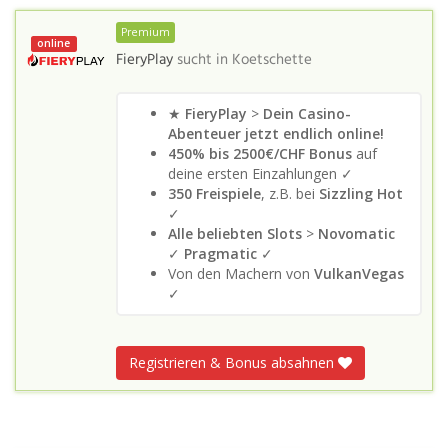
Premium
online
FieryPlay
sucht in
Koetschette
★
FieryPlay
>
Dein Casino-
Abenteuer jetzt endlich online!
450% bis 2500€/CHF Bonus
auf
deine ersten Einzahlungen ✓
350 Freispiele
, z.B. bei
Sizzling Hot
✓
Alle beliebten Slots
>
Novomatic
✓
Pragmatic
✓
Von den Machern von
VulkanVegas
✓
Registrieren & Bonus absahnen