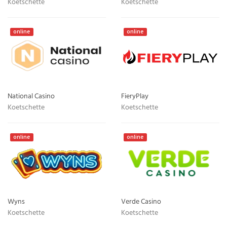
Koetschette
Koetschette
online
online
National Casino
FieryPlay
Koetschette
Koetschette
online
online
Wyns
Verde Casino
Koetschette
Koetschette