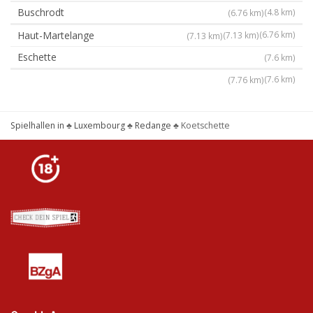
Buschrodt
(4.8 km)
(6.76 km)
Haut-Martelange
(6.76 km)
(7.13 km)
(7.13 km)
Eschette
(7.6 km)
(7.6 km)
(7.76 km)
Spielhallen in
♣
Luxembourg
♣
Redange
♣
Koetschette