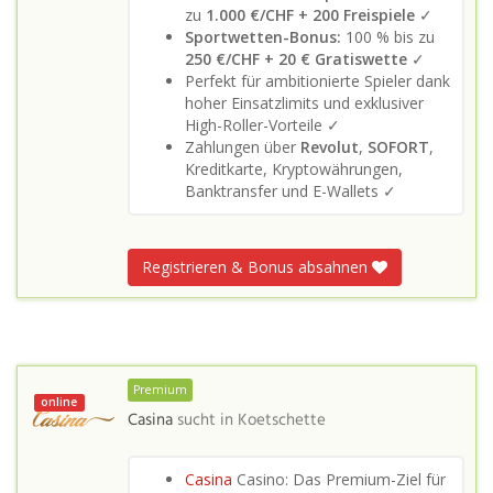
zu
1.000 €/CHF + 200 Freispiele
✓
Sportwetten-Bonus:
100 % bis zu
250 €/CHF + 20 € Gratiswette
✓
Perfekt für ambitionierte Spieler dank
hoher Einsatzlimits und exklusiver
High-Roller-Vorteile ✓
Zahlungen über
Revolut
,
SOFORT
,
Kreditkarte, Kryptowährungen,
Banktransfer und E-Wallets ✓
Registrieren & Bonus absahnen
Premium
online
Casina
sucht in
Koetschette
Casina
Casino: Das Premium-Ziel für