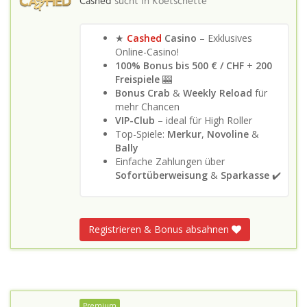
Cashed
sucht in
Koetschette
★
Cashed
Casino
– Exklusives
Online-Casino!
100% Bonus bis 500 €
/ CHF
+
200
Freispiele
🎰
Bonus Crab
&
Weekly Reload
für
mehr Chancen
VIP-Club
– ideal für High Roller
Top-Spiele:
Merkur
,
Novoline
&
Bally
Einfache Zahlungen über
Sofortüberweisung
&
Sparkasse
✔️
Registrieren & Bonus absahnen
Premium