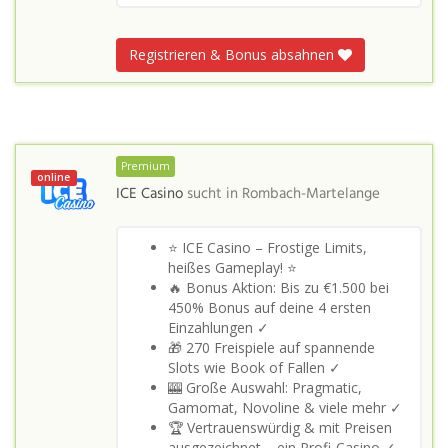
Registrieren & Bonus absahnen
Premium
online
ICE Casino
sucht in
Rombach-Martelange
⭐ ICE Casino – Frostige Limits,
heißes Gameplay! ⭐
🔥 Bonus Aktion: Bis zu €1.500 bei
450% Bonus auf deine 4 ersten
Einzahlungen ✓
🎁 270 Freispiele auf spannende
Slots wie Book of Fallen ✓
🎰 Große Auswahl: Pragmatic,
Gamomat, Novoline & viele mehr ✓
🏆 Vertrauenswürdig & mit Preisen
ausgezeichnet – ein Profi‑Casino ✓