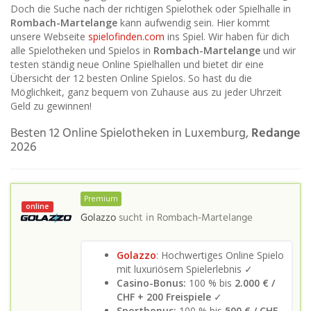
Doch die Suche nach der richtigen Spielothek oder Spielhalle in
Rombach-Martelange
kann aufwendig sein. Hier kommt
unsere Webseite
spielofinden.com
ins Spiel. Wir haben für dich
alle Spielotheken und Spielos in
Rombach-Martelange
und wir
testen ständig neue Online Spielhallen und bietet dir eine
Übersicht der 12 besten Online Spielos. So hast du die
Möglichkeit, ganz bequem von Zuhause aus zu jeder Uhrzeit
Geld zu gewinnen!
Besten 12 Online Spielotheken in Luxemburg,
Redange
2026
Premium
online
Golazzo
sucht in
Rombach-Martelange
Golazzo
: Hochwertiges Online Spielo
mit luxuriösem Spielerlebnis ✓
Casino-Bonus:
100 % bis
2.000 € /
CHF + 200 Freispiele
✓
Sportbonus:
100 % bis
500 € / CHF