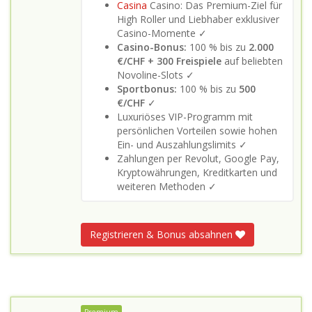
Casina
Casino: Das Premium-Ziel für
High Roller und Liebhaber exklusiver
Casino-Momente ✓
Casino-Bonus:
100 % bis zu
2.000
€/CHF + 300 Freispiele
auf beliebten
Novoline-Slots ✓
Sportbonus:
100 % bis zu
500
€/CHF
✓
Luxuriöses VIP-Programm mit
persönlichen Vorteilen sowie hohen
Ein- und Auszahlungslimits ✓
Zahlungen per Revolut, Google Pay,
Kryptowährungen, Kreditkarten und
weiteren Methoden ✓
Registrieren & Bonus absahnen