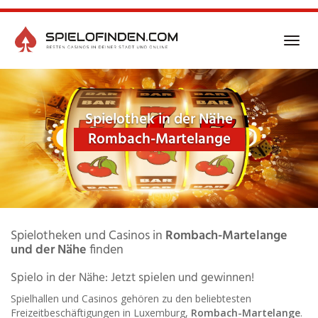
Skip
to
main
Toggl
content
navig
Spielothek in der Nähe
Rombach-Martelange
Spielotheken und Casinos in
Rombach-Martelange
und der Nähe
finden
Spielo in der Nähe: Jetzt spielen und gewinnen!
Spielhallen und Casinos gehören zu den beliebtesten
Freizeitbeschäftigungen in Luxemburg,
Rombach-Martelange
.