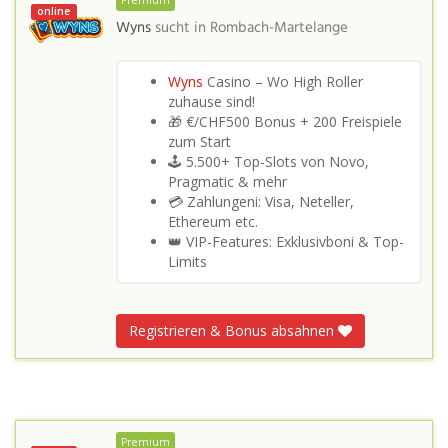
Premium
online
Wyns
sucht in
Rombach-Martelange
Wyns
Casino – Wo High Roller
zuhause sind!
🎁 €/CHF500 Bonus + 200 Freispiele
zum Start
🕹️ 5.500+ Top-Slots von Novo,
Pragmatic & mehr
💳 Zahlungeni: Visa, Neteller,
Ethereum etc.
👑 VIP-Features: Exklusivboni & Top-
Limits
Registrieren & Bonus absahnen
Premium