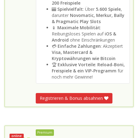
200 Freispiele
🎰
Spielvielfalt
: Über
5.600 Spiele
,
darunter
Novomatic, Merkur, Bally
& Pragmatic Play Slots
📱
Maximale Mobilität
:
Reibungsloses Spielen auf
iOS &
Android
ohne Einschränkungen
💳
Einfache Zahlungen
: Akzeptiert
Visa, Mastercard &
Kryptowährungen wie Bitcoin
🏆
Exklusive Vorteile
:
Reload-Boni,
Freispiele & ein VIP-Programm
für
noch mehr Gewinne!
Registrieren & Bonus absahnen
Premium
online