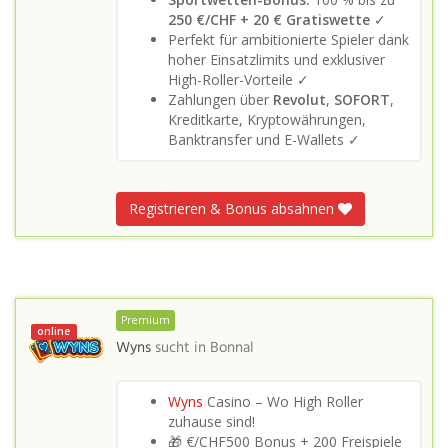
250 €/CHF + 20 € Gratiswette
✓
Perfekt für ambitionierte Spieler dank
hoher Einsatzlimits und exklusiver
High-Roller-Vorteile ✓
Zahlungen über
Revolut
,
SOFORT
,
Kreditkarte, Kryptowährungen,
Banktransfer und E-Wallets ✓
Registrieren & Bonus absahnen
Premium
online
Wyns
sucht in
Bonnal
Wyns
Casino – Wo High Roller
zuhause sind!
🎁 €/CHF500 Bonus + 200 Freispiele