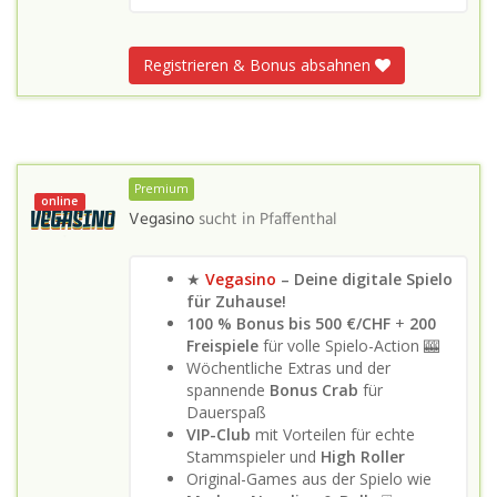
Registrieren & Bonus absahnen
Premium
online
Vegasino
sucht in
Pfaffenthal
★
Vegasino
– Deine digitale Spielo
für Zuhause!
100 % Bonus bis 500 €/CHF
+
200
Freispiele
für volle Spielo-Action 🎰
Wöchentliche Extras und der
spannende
Bonus Crab
für
Dauerspaß
VIP-Club
mit Vorteilen für echte
Stammspieler und
High Roller
Original-Games aus der Spielo wie