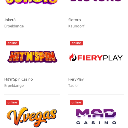
Joker8
Slotoro
Erpeldange
Kaundorf
online
online
Hit’n’Spin Casino
FieryPlay
Erpeldange
Tadler
online
online