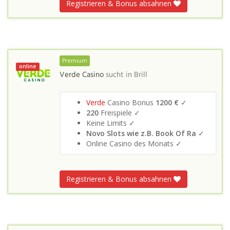
Registrieren & Bonus absahnen
Premium
online
Verde Casino
sucht in
Brill
Verde
Casino Bonus
1200 €
✓
220
Freispiele ✓
Keine Limits ✓
Novo Slots wie z.B. Book Of Ra
✓
Online Casino des Monats ✓
Registrieren & Bonus absahnen