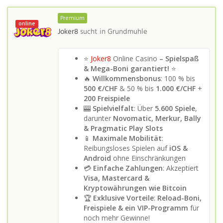
Premium
online
Joker8
sucht in
Grundmuhle
⭐
Joker8
Online Casino
– Spielspaß
& Mega-Boni garantiert!
⭐
🔥
Willkommensbonus
: 100 % bis
500 €/CHF
& 50 % bis
1.000 €/CHF
+
200 Freispiele
🎰
Spielvielfalt
: Über
5.600 Spiele
,
darunter
Novomatic, Merkur, Bally
& Pragmatic Play Slots
📱
Maximale Mobilität
:
Reibungsloses Spielen auf
iOS &
Android
ohne Einschränkungen
💳
Einfache Zahlungen
: Akzeptiert
Visa, Mastercard &
Kryptowährungen wie Bitcoin
🏆
Exklusive Vorteile
:
Reload-Boni,
Freispiele & ein VIP-Programm
für
noch mehr Gewinne!