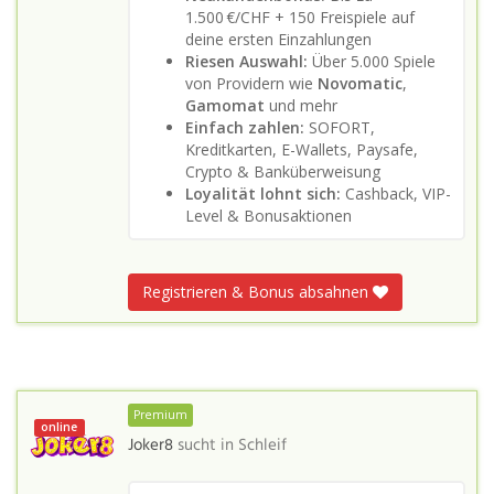
1.500 €/CHF + 150 Freispiele auf
deine ersten Einzahlungen
Riesen Auswahl:
Über 5.000 Spiele
von Providern wie
Novomatic
,
Gamomat
und mehr
Einfach zahlen:
SOFORT,
Kreditkarten, E-Wallets, Paysafe,
Crypto & Banküberweisung
Loyalität lohnt sich:
Cashback, VIP-
Level & Bonusaktionen
Registrieren & Bonus absahnen
Premium
online
Joker8
sucht in
Schleif