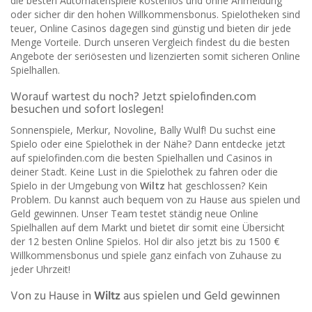
die besten Automatenspiele kostenlos und ohne Anmeldung
oder sicher dir den hohen Willkommensbonus. Spielotheken sind
teuer, Online Casinos dagegen sind günstig und bieten dir jede
Menge Vorteile. Durch unseren Vergleich findest du die besten
Angebote der seriösesten und lizenzierten somit sicheren Online
Spielhallen.
Worauf wartest du noch? Jetzt spielofinden.com
besuchen und sofort loslegen!
Sonnenspiele, Merkur, Novoline, Bally Wulf! Du suchst eine
Spielo oder eine Spielothek in der Nähe? Dann entdecke jetzt
auf spielofinden.com die besten Spielhallen und Casinos in
deiner Stadt. Keine Lust in die Spielothek zu fahren oder die
Spielo in der Umgebung von
Wiltz
hat geschlossen? Kein
Problem. Du kannst auch bequem von zu Hause aus spielen und
Geld gewinnen. Unser Team testet ständig neue Online
Spielhallen auf dem Markt und bietet dir somit eine Übersicht
der 12 besten Online Spielos. Hol dir also jetzt bis zu 1500 €
Willkommensbonus und spiele ganz einfach von Zuhause zu
jeder Uhrzeit!
Von zu Hause in
Wiltz
aus spielen und Geld gewinnen