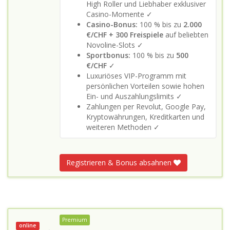
High Roller und Liebhaber exklusiver
Casino-Momente ✓
Casino-Bonus:
100 % bis zu
2.000
€/CHF + 300 Freispiele
auf beliebten
Novoline-Slots ✓
Sportbonus:
100 % bis zu
500
€/CHF
✓
Luxuriöses VIP-Programm mit
persönlichen Vorteilen sowie hohen
Ein- und Auszahlungslimits ✓
Zahlungen per Revolut, Google Pay,
Kryptowährungen, Kreditkarten und
weiteren Methoden ✓
Registrieren & Bonus absahnen
Premium
online