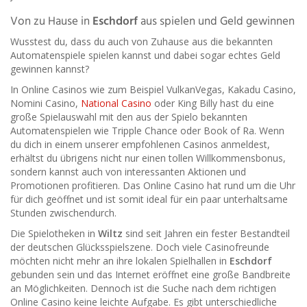
Von zu Hause in
Eschdorf
aus spielen und Geld gewinnen
Wusstest du, dass du auch von Zuhause aus die bekannten
Automatenspiele spielen kannst und dabei sogar echtes Geld
gewinnen kannst?
In Online Casinos wie zum Beispiel VulkanVegas, Kakadu Casino,
Nomini Casino,
National Casino
oder King Billy hast du eine
große Spielauswahl mit den aus der Spielo bekannten
Automatenspielen wie Tripple Chance oder Book of Ra. Wenn
du dich in einem unserer empfohlenen Casinos anmeldest,
erhältst du übrigens nicht nur einen tollen Willkommensbonus,
sondern kannst auch von interessanten Aktionen und
Promotionen profitieren. Das Online Casino hat rund um die Uhr
für dich geöffnet und ist somit ideal für ein paar unterhaltsame
Stunden zwischendurch.
Die Spielotheken in
Wiltz
sind seit Jahren ein fester Bestandteil
der deutschen Glücksspielszene. Doch viele Casinofreunde
möchten nicht mehr an ihre lokalen Spielhallen in
Eschdorf
gebunden sein und das Internet eröffnet eine große Bandbreite
an Möglichkeiten. Dennoch ist die Suche nach dem richtigen
Online Casino keine leichte Aufgabe. Es gibt unterschiedliche