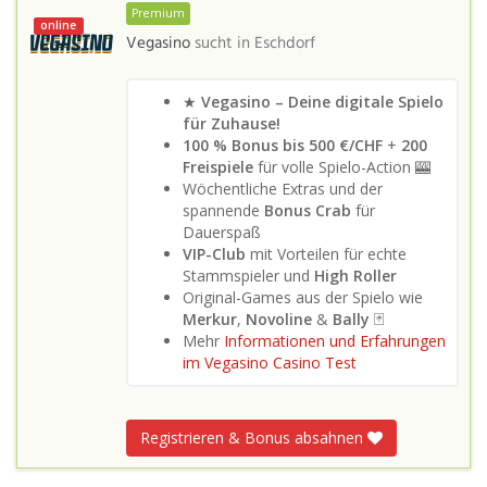
Premium
online
Vegasino
sucht in
Eschdorf
★
Vegasino – Deine digitale Spielo
für Zuhause!
100 % Bonus bis 500 €/CHF
+
200
Freispiele
für volle Spielo-Action 🎰
Wöchentliche Extras und der
spannende
Bonus Crab
für
Dauerspaß
VIP-Club
mit Vorteilen für echte
Stammspieler und
High Roller
Original-Games aus der Spielo wie
Merkur
,
Novoline
&
Bally
🃏
Mehr
Informationen und Erfahrungen
im Vegasino Casino Test
Registrieren & Bonus absahnen