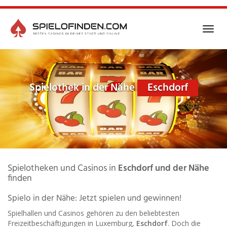
Skip
to
main
Toggl
content
navig
Spielothek in der Nähe
Eschdorf
Spielotheken und Casinos in
Eschdorf und der Nähe
finden
Spielo in der Nähe: Jetzt spielen und gewinnen!
Spielhallen und Casinos gehören zu den beliebtesten
Freizeitbeschäftigungen in Luxemburg,
Eschdorf
. Doch die