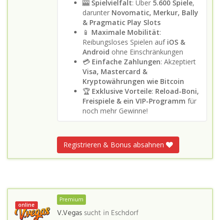
🎰
Spielvielfalt
: Über
5.600 Spiele
,
darunter
Novomatic, Merkur, Bally
& Pragmatic Play Slots
📱
Maximale Mobilität
:
Reibungsloses Spielen auf
iOS &
Android
ohne Einschränkungen
💳
Einfache Zahlungen
: Akzeptiert
Visa, Mastercard &
Kryptowährungen wie Bitcoin
🏆
Exklusive Vorteile
:
Reload-Boni,
Freispiele & ein VIP-Programm
für
noch mehr Gewinne!
Registrieren & Bonus absahnen
Premium
online
V.Vegas
sucht in
Eschdorf