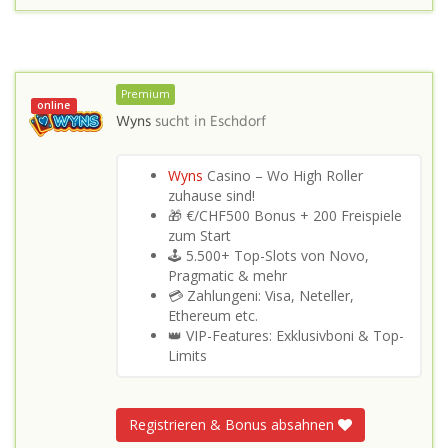
Premium
online
Wyns
sucht in
Eschdorf
Wyns
Casino – Wo High Roller
zuhause sind!
🎁 €/CHF500 Bonus + 200 Freispiele
zum Start
🕹️ 5.500+ Top-Slots von Novo,
Pragmatic & mehr
💳 Zahlungeni: Visa, Neteller,
Ethereum etc.
👑 VIP-Features: Exklusivboni & Top-
Limits
Registrieren & Bonus absahnen