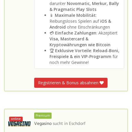
darunter
Novomatic, Merkur, Bally
& Pragmatic Play Slots
📱
Maximale Mobilität
:
Reibungsloses Spielen auf
iOS &
Android
ohne Einschränkungen
💳
Einfache Zahlungen
: Akzeptiert
Visa, Mastercard &
Kryptowährungen wie Bitcoin
🏆
Exklusive Vorteile
:
Reload-Boni,
Freispiele & ein VIP-Programm
für
noch mehr Gewinne!
Registrieren & Bonus absahnen
Premium
online
Vegasino
sucht in
Eschdorf