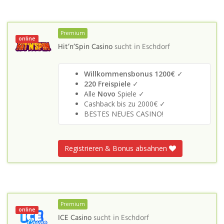
Premium
online
Hit’n’Spin Casino
sucht in
Eschdorf
Willkommensbonus 1200€
✓
220 Freispiele
✓
Alle
Novo
Spiele ✓
Cashback bis zu 2000€ ✓
BESTES NEUES CASINO!
Registrieren & Bonus absahnen
Premium
online
ICE Casino
sucht in
Eschdorf