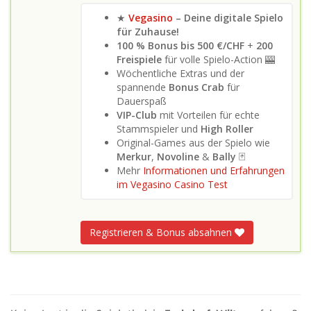
★
Vegasino
– Deine digitale Spielo
für Zuhause!
100 % Bonus bis 500 €/CHF
+
200
Freispiele
für volle Spielo-Action 🎰
Wöchentliche Extras und der
spannende
Bonus Crab
für
Dauerspaß
VIP-Club
mit Vorteilen für echte
Stammspieler und
High Roller
Original-Games aus der Spielo wie
Merkur
,
Novoline
&
Bally
🃏
Mehr
Informationen und Erfahrungen
im Vegasino Casino Test
Registrieren & Bonus absahnen