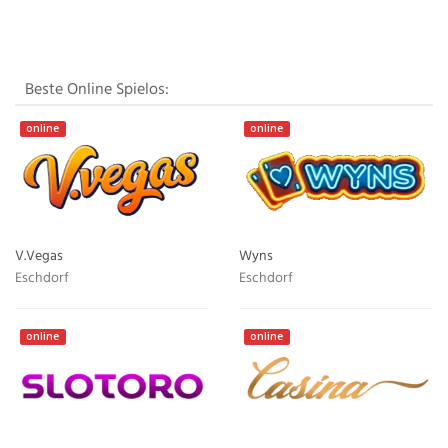
Beste Online Spielos:
online
online
V.Vegas
Wyns
Eschdorf
Eschdorf
online
online