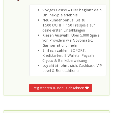
V.Vegas Casino
– Hier beginnt dein
Online-Spielerlebnis!
Neukundenbonus:
Bis zu
1.500 €/CHF + 150 Freispiele auf
deine ersten Einzahlungen
Riesen Auswahl:
Über 5.000 Spiele
von Providern wie
Novomatic
,
Gamomat
und mehr
Einfach zahlen:
SOFORT,
Kreditkarten, E-Wallets, Paysafe,
Crypto & Banküberweisung
Loyalität lohnt sich:
Cashback, VIP-
Level & Bonusaktionen
Registrieren & Bonus absahnen