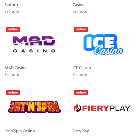
Slotoro
Casina
Eschdorf
Eschdorf
online
online
MAD Casino
ICE Casino
Eschdorf
Eschdorf
online
online
Hit’n’Spin Casino
FieryPlay