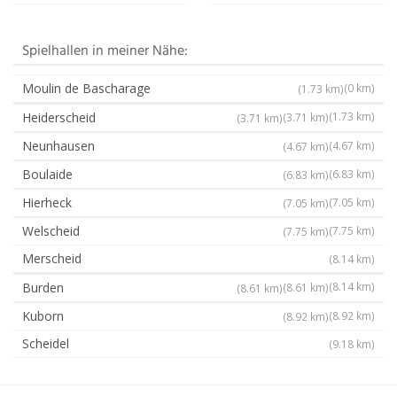
Spielhallen in meiner Nähe:
Moulin de Bascharage
(0 km)
(1.73 km)
Heiderscheid
(1.73 km)
(3.71 km)
(3.71 km)
Neunhausen
(4.67 km)
(4.67 km)
Boulaide
(6.83 km)
(6.83 km)
Hierheck
(7.05 km)
(7.05 km)
Welscheid
(7.75 km)
(7.75 km)
Merscheid
(8.14 km)
Burden
(8.14 km)
(8.61 km)
(8.61 km)
Kuborn
(8.92 km)
(8.92 km)
Scheidel
(9.18 km)