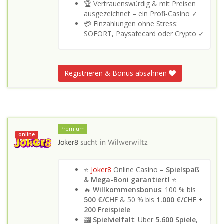
🏆 Vertrauenswürdig & mit Preisen
ausgezeichnet – ein Profi‑Casino ✓
💳 Einzahlungen ohne Stress:
SOFORT, Paysafecard oder Crypto ✓
Registrieren & Bonus absahnen
Premium
online
Joker8
sucht in
Wilwerwiltz
⭐
Joker8
Online Casino
– Spielspaß
& Mega-Boni garantiert!
⭐
🔥
Willkommensbonus
: 100 % bis
500 €/CHF
& 50 % bis
1.000 €/CHF
+
200 Freispiele
🎰
Spielvielfalt
: Über
5.600 Spiele
,