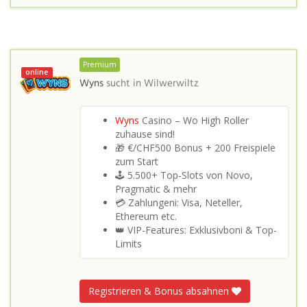
Premium
online
Wyns
sucht in
Wilwerwiltz
Wyns
Casino – Wo High Roller
zuhause sind!
🎁 €/CHF500 Bonus + 200 Freispiele
zum Start
🕹️ 5.500+ Top-Slots von Novo,
Pragmatic & mehr
💳 Zahlungeni: Visa, Neteller,
Ethereum etc.
👑 VIP-Features: Exklusivboni & Top-
Limits
Registrieren & Bonus absahnen