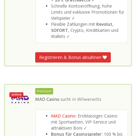
Schnelle Kontoeröffnung, hohe
Limits und exklusive Promotionen für
Vielspieler ✓
Flexible Zahlungen mit
Revolut
,
SOFORT
, Crypto, Kreditkarten und
Wallets ✓
Registrieren & Bonus absahnen
Premium
online
MAD Casino
sucht in
Wilwerwiltz
MAD Casino
: Erstklassiges Casino
mit Sportwetten, VIP-Service und
attraktiven Boni ✓
Bonus für Casinospieler:
100 % bis