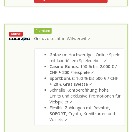
Premium
online
Golazzo
sucht in
Wilwerwiltz
Golazzo
: Hochwertiges Online Spielo
mit luxuriösem Spielerlebnis ✓
Casino-Bonus:
100 % bis
2.000 € /
CHF + 200 Freispiele
✓
Sportbonus:
100 % bis
500 € / CHF
+ 20 € Gratiswette
✓
Schnelle Kontoeröffnung, hohe
Limits und exklusive Promotionen für
Vielspieler ✓
Flexible Zahlungen mit
Revolut
,
SOFORT
, Crypto, Kreditkarten und
Wallets ✓