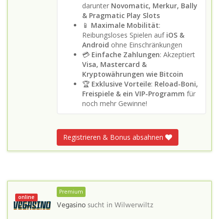
darunter
Novomatic, Merkur, Bally
& Pragmatic Play Slots
📱
Maximale Mobilität
:
Reibungsloses Spielen auf
iOS &
Android
ohne Einschränkungen
💳
Einfache Zahlungen
: Akzeptiert
Visa, Mastercard &
Kryptowährungen wie Bitcoin
🏆
Exklusive Vorteile
:
Reload-Boni,
Freispiele & ein VIP-Programm
für
noch mehr Gewinne!
Registrieren & Bonus absahnen
Premium
online
Vegasino
sucht in
Wilwerwiltz