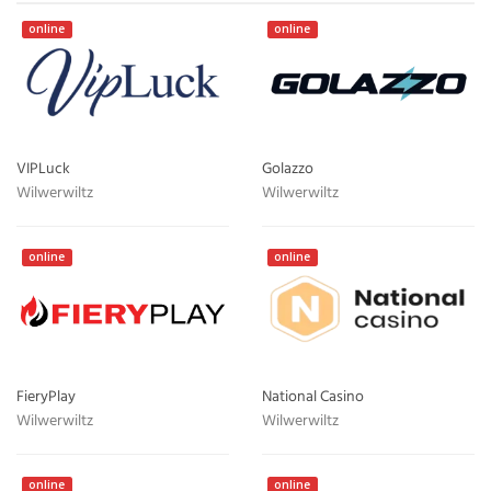
online
online
VIPLuck
Golazzo
Wilwerwiltz
Wilwerwiltz
online
online
FieryPlay
National Casino
Wilwerwiltz
Wilwerwiltz
online
online