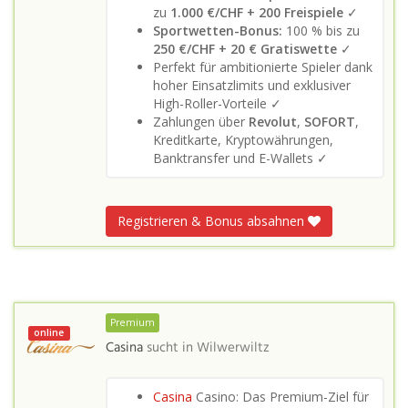
zu
1.000 €/CHF + 200 Freispiele
✓
Sportwetten-Bonus:
100 % bis zu
250 €/CHF + 20 € Gratiswette
✓
Perfekt für ambitionierte Spieler dank
hoher Einsatzlimits und exklusiver
High-Roller-Vorteile ✓
Zahlungen über
Revolut
,
SOFORT
,
Kreditkarte, Kryptowährungen,
Banktransfer und E-Wallets ✓
Registrieren & Bonus absahnen
Premium
online
Casina
sucht in
Wilwerwiltz
Casina
Casino: Das Premium-Ziel für