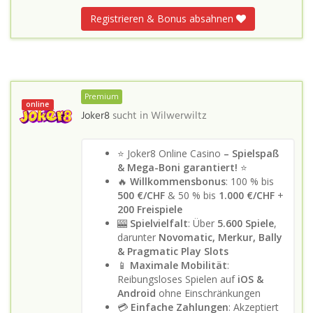
Registrieren & Bonus absahnen
Premium
online
Joker8
sucht in
Wilwerwiltz
⭐ Joker8 Online Casino
– Spielspaß
& Mega-Boni garantiert!
⭐
🔥
Willkommensbonus
: 100 % bis
500 €/CHF
& 50 % bis
1.000 €/CHF
+
200 Freispiele
🎰
Spielvielfalt
: Über
5.600 Spiele
,
darunter
Novomatic, Merkur, Bally
& Pragmatic Play Slots
📱
Maximale Mobilität
:
Reibungsloses Spielen auf
iOS &
Android
ohne Einschränkungen
💳
Einfache Zahlungen
: Akzeptiert