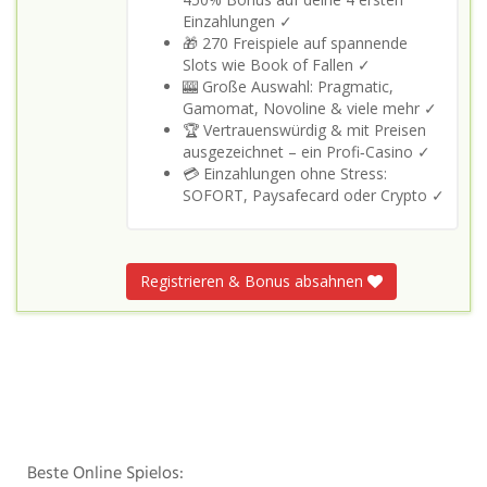
Einzahlungen ✓
🎁 270 Freispiele auf spannende
Slots wie Book of Fallen ✓
🎰 Große Auswahl: Pragmatic,
Gamomat, Novoline & viele mehr ✓
🏆 Vertrauenswürdig & mit Preisen
ausgezeichnet – ein Profi‑Casino ✓
💳 Einzahlungen ohne Stress:
SOFORT, Paysafecard oder Crypto ✓
Registrieren & Bonus absahnen
Beste Online Spielos: