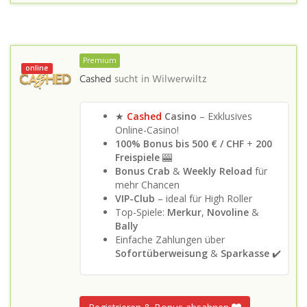
Premium
online
Cashed
sucht in
Wilwerwiltz
★
Cashed
Casino
– Exklusives
Online-Casino!
100% Bonus bis 500 €
/ CHF
+
200
Freispiele
🎰
Bonus Crab
&
Weekly Reload
für
mehr Chancen
VIP-Club
– ideal für High Roller
Top-Spiele:
Merkur
,
Novoline
&
Bally
Einfache Zahlungen über
Sofortüberweisung
&
Sparkasse
✔️