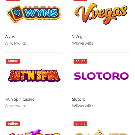
Wyns
V.Vegas
Wilwerwiltz
Wilwerwiltz
online
online
Hit’n’Spin Casino
Slotoro
Wilwerwiltz
Wilwerwiltz
online
online