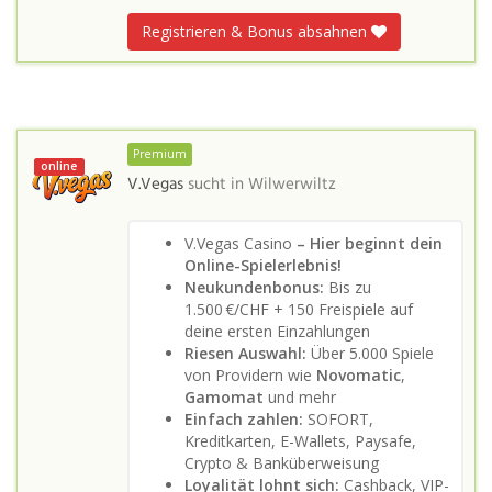
Registrieren & Bonus absahnen
Premium
online
V.Vegas
sucht in
Wilwerwiltz
V.Vegas Casino
– Hier beginnt dein
Online-Spielerlebnis!
Neukundenbonus:
Bis zu
1.500 €/CHF + 150 Freispiele auf
deine ersten Einzahlungen
Riesen Auswahl:
Über 5.000 Spiele
von Providern wie
Novomatic
,
Gamomat
und mehr
Einfach zahlen:
SOFORT,
Kreditkarten, E-Wallets, Paysafe,
Crypto & Banküberweisung
Loyalität lohnt sich:
Cashback, VIP-