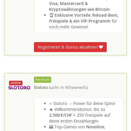
Visa, Mastercard &
Kryptowährungen wie Bitcoin
🏆
Exklusive Vorteile
:
Reload-Boni,
Freispiele & ein VIP-Programm
für
noch mehr Gewinne!
Registrieren & Bonus absahnen
Premium
online
Slotoro
sucht in
Wilwerwiltz
⭐ Slotoro – Power für deine Spins!
🔥 Willkommensbonus: Bis zu
2.500 €/CHF
+ 250 Freispiele auf
deine ersten Einzahlungen
🎰 Top-Games von
Novoline
,