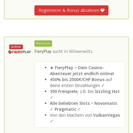
Registrieren & Bonus absahnen
Premium
online
FieryPlay
sucht in
Wilwerwiltz
★
FieryPlay
>
Dein Casino-
Abenteuer jetzt endlich online!
450% bis 2500€/CHF Bonus
auf
deine ersten Einzahlungen ✓
350 Freispiele
, z.B. bei
Sizzling Hot
✓
Alle beliebten Slots
>
Novomatic
✓
Pragmatic
✓
Von den Machern von
VulkanVegas
✓