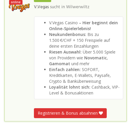
online
V.Vegas
sucht in
Wilwerwiltz
V.Vegas Casino
– Hier beginnt dein
Online-Spielerlebnis!
Neukundenbonus:
Bis zu
1.500 €/CHF + 150 Freispiele auf
deine ersten Einzahlungen
Riesen Auswahl:
Über 5.000 Spiele
von Providern wie
Novomatic
,
Gamomat
und mehr
Einfach zahlen:
SOFORT,
Kreditkarten, E-Wallets, Paysafe,
Crypto & Banküberweisung
Loyalität lohnt sich:
Cashback, VIP-
Level & Bonusaktionen
Registrieren & Bonus absahnen