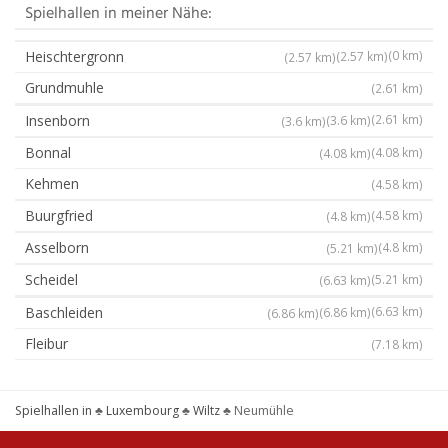
Spielhallen in meiner Nähe:
Heischtergronn
(0 km)
(2.57 km)
(2.57 km)
Grundmuhle
(2.61 km)
Insenborn
(2.61 km)
(3.6 km)
(3.6 km)
Bonnal
(4.08 km)
(4.08 km)
Kehmen
(4.58 km)
Buurgfried
(4.58 km)
(4.8 km)
Asselborn
(4.8 km)
(5.21 km)
Scheidel
(5.21 km)
(6.63 km)
Baschleiden
(6.63 km)
(6.86 km)
(6.86 km)
Fleibur
(7.18 km)
Spielhallen in
♣
Luxembourg
♣
Wiltz
♣
Neumühle