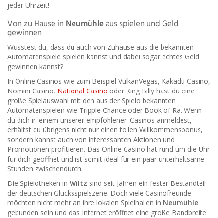
jeder Uhrzeit!
Von zu Hause in
Neumühle
aus spielen und Geld
gewinnen
Wusstest du, dass du auch von Zuhause aus die bekannten
Automatenspiele spielen kannst und dabei sogar echtes Geld
gewinnen kannst?
In Online Casinos wie zum Beispiel VulkanVegas, Kakadu Casino,
Nomini Casino,
National Casino
oder King Billy hast du eine
große Spielauswahl mit den aus der Spielo bekannten
Automatenspielen wie Tripple Chance oder Book of Ra. Wenn
du dich in einem unserer empfohlenen Casinos anmeldest,
erhältst du übrigens nicht nur einen tollen Willkommensbonus,
sondern kannst auch von interessanten Aktionen und
Promotionen profitieren. Das Online Casino hat rund um die Uhr
für dich geöffnet und ist somit ideal für ein paar unterhaltsame
Stunden zwischendurch.
Die Spielotheken in
Wiltz
sind seit Jahren ein fester Bestandteil
der deutschen Glücksspielszene. Doch viele Casinofreunde
möchten nicht mehr an ihre lokalen Spielhallen in
Neumühle
gebunden sein und das Internet eröffnet eine große Bandbreite