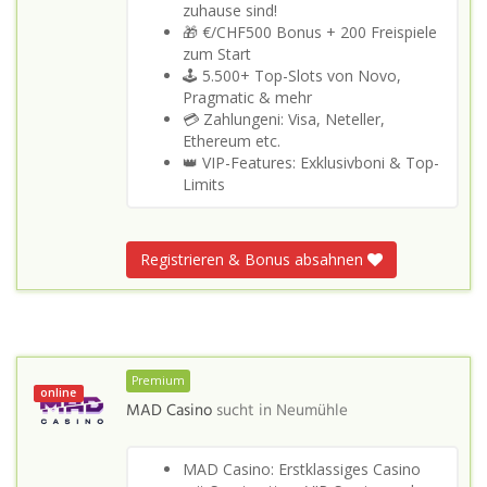
zuhause sind!
🎁 €/CHF500 Bonus + 200 Freispiele
zum Start
🕹️ 5.500+ Top-Slots von Novo,
Pragmatic & mehr
💳 Zahlungeni: Visa, Neteller,
Ethereum etc.
👑 VIP-Features: Exklusivboni & Top-
Limits
Registrieren & Bonus absahnen
Premium
online
MAD Casino
sucht in
Neumühle
MAD Casino: Erstklassiges Casino