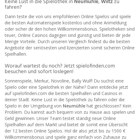
Keine Lust in die Spielothek in
Neumühle
,
Wiltz
zu
fahren?
Dann teste die von uns empfohlenen Online Spielos und spiele
die besten Automatenspiele kostenlos und ohne Anmeldung
oder sicher dir den hohen Willkommensbonus. Spielotheken sind
teuer, Online Casinos dagegen sind günstig und bieten dir jede
Menge Vorteile. Durch unseren Vergleich findest du die besten
Angebote der seriösesten und lizenzierten somit sicheren Online
Spielhallen.
Worauf wartest du noch? Jetzt spielofinden.com
besuchen und sofort loslegen!
Sonnenspiele, Merkur, Novoline, Bally Wulf! Du suchst eine
Spielo oder eine Spielothek in der Nähe? Dann entdecke jetzt
auf spielofinden.com die besten Spielhallen und Casinos in
deiner Stadt. Keine Lust in die Spielothek zu fahren oder die
Spielo in der Umgebung von
Neumühle
hat geschlossen? Kein
Problem. Du kannst auch bequem von zu Hause aus spielen und
Geld gewinnen. Unser Team testet ständig neue Online
Spielhallen auf dem Markt und bietet dir somit eine Übersicht
der 12 besten Online Spielos. Hol dir also jetzt bis zu 1500 €
Willkommensbonus und spiele ganz einfach von Zuhause zu