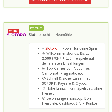
Registrieren & Bonus absahnen
Premium
online
Slotoro
sucht in
Neumühle
⭐
Slotoro
– Power für deine Spins!
🔥 Willkommensbonus: Bis zu
2.500 €/CHF
+ 250 Freispiele auf
deine ersten Einzahlungen
🎰 Top-Games von
Novoline
,
Gamomat, Pragmatic etc.
💳 Schnell & sicher zahlen mit
SOFORT
, Paysafe & Crypto.
🚀 Hohe Limits – kein Spielspaß ohne
Freiheit
🎯 Belohnungen nonstop: Boni,
Freispiele, Cashback & VIP-Punkte