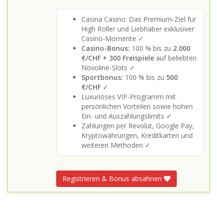
Casina Casino: Das Premium-Ziel für
High Roller und Liebhaber exklusiver
Casino-Momente ✓
Casino-Bonus:
100 % bis zu
2.000
€/CHF + 300 Freispiele
auf beliebten
Novoline-Slots ✓
Sportbonus:
100 % bis zu
500
€/CHF
✓
Luxuriöses VIP-Programm mit
persönlichen Vorteilen sowie hohen
Ein- und Auszahlungslimits ✓
Zahlungen per Revolut, Google Pay,
Kryptowährungen, Kreditkarten und
weiteren Methoden ✓
Registrieren & Bonus absahnen