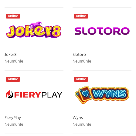
online
online
Joker8
Slotoro
Neumühle
Neumühle
online
online
FieryPlay
Wyns
Neumühle
Neumühle