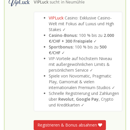
VIPLuck
sucht in
Neumühle
VIPLuck
Casino: Exklusive Casino-
Welt mit Fokus auf Luxus und High
Stakes ✓
Casino-Bonus:
100 % bis zu
2.000
€/CHF + 300 Freispiele
✓
Sportbonus:
100 % bis zu
500
€/CHF
✓
VIP-Vorteile auf höchstem Niveau
mit außergewöhnlichen Limits &
persönlichem Service ✓
Spiele von Novomatic, Pragmatic
Play, Gamomat & vielen
internationalen Premium-Studios ✓
Schnelle Registrierung und Zahlungen
über
Revolut
,
Google Pay
, Crypto
und Kreditkarten ✓
Registrieren & Bonus absahnen