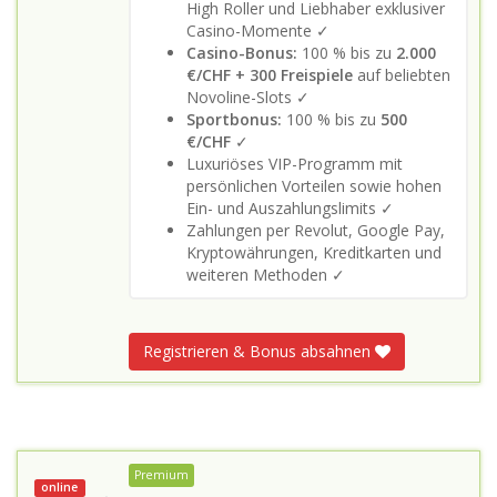
High Roller und Liebhaber exklusiver
Casino-Momente ✓
Casino-Bonus:
100 % bis zu
2.000
€/CHF + 300 Freispiele
auf beliebten
Novoline-Slots ✓
Sportbonus:
100 % bis zu
500
€/CHF
✓
Luxuriöses VIP-Programm mit
persönlichen Vorteilen sowie hohen
Ein- und Auszahlungslimits ✓
Zahlungen per Revolut, Google Pay,
Kryptowährungen, Kreditkarten und
weiteren Methoden ✓
Registrieren & Bonus absahnen
Premium
online