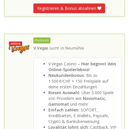
Registrieren & Bonus absahnen
Premium
online
V.Vegas
sucht in
Neumühle
V.Vegas Casino
– Hier beginnt dein
Online-Spielerlebnis!
Neukundenbonus:
Bis zu
1.500 €/CHF + 150 Freispiele auf
deine ersten Einzahlungen
Riesen Auswahl:
Über 5.000 Spiele
von Providern wie
Novomatic
,
Gamomat
und mehr
Einfach zahlen:
SOFORT,
Kreditkarten, E-Wallets, Paysafe,
Crypto & Banküberweisung
Loyalität lohnt sich:
Cashback, VIP-