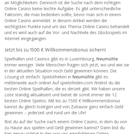
an Möglichkeiten. Dennoch ist die Suche nach dem richtigen
Online Casino keine leichte Aufgabe. Es gibt unterschiedliche
Faktoren, die man bedenken sollte, bevor man sich in einem
Online Casino anmeldet. In diesem Artikel werden die
wichtigsten Punkte rund um das Thema Online Casino behandelt
und es wird auch auf die Vor- und Nachteile des Glücksspiels im
Internet eingegangen.
Jetzt bis zu 1500 € Willkommensbonus sichern!
Spielhallen und Casinos gibt es in Luxembourg,
Neumühle
immer weniger. Viele Menschen fragen sich jetzt, wo und wie sie
in der aktuellen Situation noch Geld gewinnen können. Die
Lösung ist einfach: Spielotheken in
Neumühle
gibt es
mittlerweile auch online! Auf spielofinden.com findest du die
besten Online Spielhallen, die es derzeit gibt. Wir haben unsere
Liste ständig aktualisiert und bietet dir somit immer die 12
besten Online Spielos. Mit bis zu 1500 € Willkommensbonus
kannst du gleich loslegen und von Zuhause ganz einfach Geld
gewinnen – jederzeit und rund um die Uhr!
Bist du auf der Suche nach einem Online Casino, in dem du von
zu Hause aus spielen und Geld gewinnen kannst? Dann bist du
hier genau richtig! In den von uns empfohlenen Online