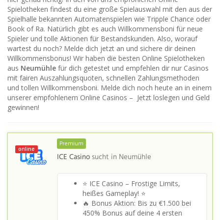
Spielotheken findest du eine große Spielauswahl mit den aus der
Spielhalle bekannten Automatenspielen wie Tripple Chance oder
Book of Ra. Natürlich gibt es auch Willkommensboni für neue
Spieler und tolle Aktionen für Bestandskunden. Also, worauf
wartest du noch? Melde dich jetzt an und sichere dir deinen
Willkommensbonus!
Wir haben die besten Online Spielotheken
aus
Neumühle
für dich getestet und empfehlen dir nur Casinos
mit fairen Auszahlungsquoten, schnellen Zahlungsmethoden
und tollen Willkommensboni. Melde dich noch heute an in einem
unserer empfohlenem Online Casinos – Jetzt loslegen und Geld
gewinnen!
Premium
online
ICE Casino
sucht in
Neumühle
⭐ ICE Casino – Frostige Limits,
heißes Gameplay! ⭐
🔥 Bonus Aktion: Bis zu €1.500 bei
450% Bonus auf deine 4 ersten