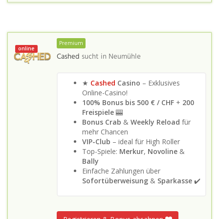
Premium
online
Cashed
sucht in
Neumühle
★
Cashed
Casino
– Exklusives
Online-Casino!
100% Bonus bis 500 €
/ CHF
+
200
Freispiele
🎰
Bonus Crab
&
Weekly Reload
für
mehr Chancen
VIP-Club
– ideal für High Roller
Top-Spiele:
Merkur
,
Novoline
&
Bally
Einfache Zahlungen über
Sofortüberweisung
&
Sparkasse
✔️