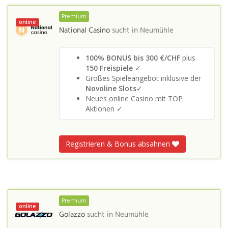
Premium
online
National Casino
sucht in
Neumühle
100% BONUS bis 300 €/CHF
plus
150 Freispiele
✓
Großes Spieleangebot inklusive der
Novoline Slots
✓
Neues online Casino mit TOP
Aktionen ✓
Registrieren & Bonus absahnen
Premium
online
Golazzo
sucht in
Neumühle