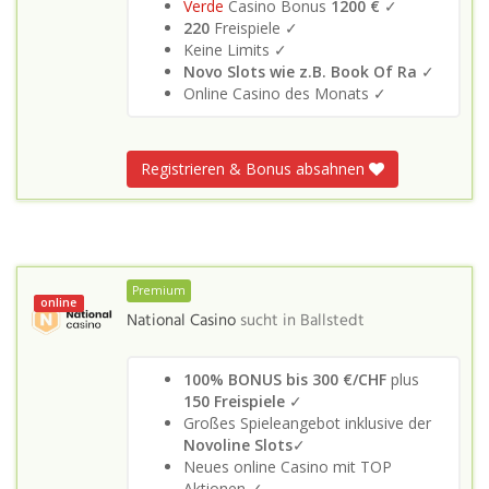
Verde
Casino Bonus
1200 €
✓
220
Freispiele ✓
Keine Limits ✓
Novo Slots wie z.B. Book Of Ra
✓
Online Casino des Monats ✓
Registrieren & Bonus absahnen
Premium
online
National Casino
sucht in
Ballstedt
100% BONUS bis 300 €/CHF
plus
150 Freispiele
✓
Großes Spieleangebot inklusive der
Novoline Slots
✓
Neues online Casino mit TOP
Aktionen ✓