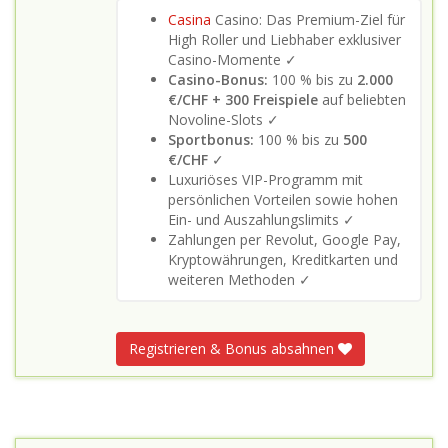
Casina
Casino: Das Premium-Ziel für
High Roller und Liebhaber exklusiver
Casino-Momente ✓
Casino-Bonus:
100 % bis zu
2.000
€/CHF + 300 Freispiele
auf beliebten
Novoline-Slots ✓
Sportbonus:
100 % bis zu
500
€/CHF
✓
Luxuriöses VIP-Programm mit
persönlichen Vorteilen sowie hohen
Ein- und Auszahlungslimits ✓
Zahlungen per Revolut, Google Pay,
Kryptowährungen, Kreditkarten und
weiteren Methoden ✓
Registrieren & Bonus absahnen