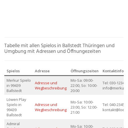
Tabelle mit allen Spielos in Ballstedt Thüringen und
Umgbung mit Adressen und Öffnungezeiten
Spielos
Adresse
Öffnungszeiten
Kontaktinfor
Merkur Spielo
Mo-Sa: 09:00-
Adresse und
Tel: 030-123456
in 99439
22:00, So: 10:00-
Wegbeschreibung
info@merkur.
Ballstedt
20:00
Löwen Play
Mo-Sa: 10:00-
Spielo in
Adresse und
Tel: 040-234567
23:00, So: 12:00-
99439
Wegbeschreibung
kontakt@loew
21:00
Ballstedt
Admiral
Mo-Sa: 10:00-