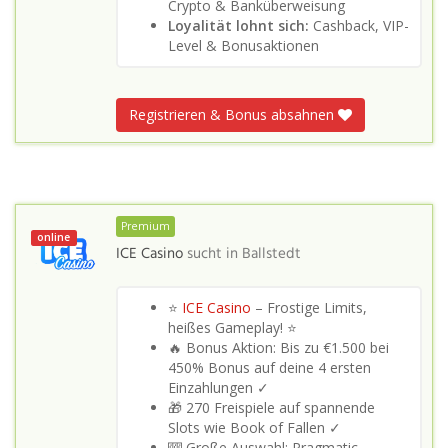
Crypto & Banküberweisung
Loyalität lohnt sich:
Cashback, VIP-
Level & Bonusaktionen
Registrieren & Bonus absahnen
Premium
online
ICE Casino
sucht in
Ballstedt
⭐
ICE Casino
– Frostige Limits,
heißes Gameplay! ⭐
🔥 Bonus Aktion: Bis zu €1.500 bei
450% Bonus auf deine 4 ersten
Einzahlungen ✓
🎁 270 Freispiele auf spannende
Slots wie Book of Fallen ✓
🎰 Große Auswahl: Pragmatic,