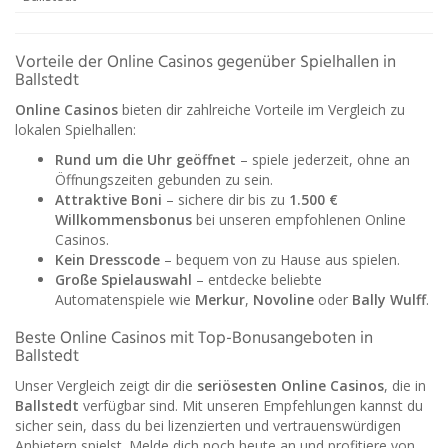
Vorteile der Online Casinos gegenüber Spielhallen in
Ballstedt
Online Casinos
bieten dir zahlreiche Vorteile im Vergleich zu
lokalen Spielhallen:
Rund um die Uhr geöffnet
– spiele jederzeit, ohne an
Öffnungszeiten gebunden zu sein.
Attraktive Boni
– sichere dir bis zu
1.500 €
Willkommensbonus
bei unseren empfohlenen Online
Casinos.
Kein Dresscode
– bequem von zu Hause aus spielen.
Große Spielauswahl
– entdecke beliebte
Automatenspiele wie
Merkur
,
Novoline
oder
Bally Wulff
.
Beste Online Casinos mit Top-Bonusangeboten in
Ballstedt
Unser Vergleich zeigt dir die
seriösesten Online Casinos
, die in
Ballstedt
verfügbar sind. Mit unseren Empfehlungen kannst du
sicher sein, dass du bei lizenzierten und vertrauenswürdigen
Anbietern spielst. Melde dich noch heute an und profitiere von