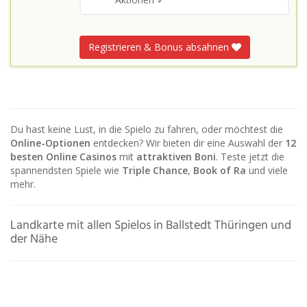
Registrieren & Bonus absahnen
Du hast keine Lust, in die Spielo zu fahren, oder möchtest die
Online-Optionen
entdecken? Wir bieten dir eine Auswahl der
12
besten Online Casinos
mit
attraktiven Boni
. Teste jetzt die
spannendsten Spiele wie
Triple Chance
,
Book of Ra
und viele
mehr.
Landkarte mit allen Spielos in Ballstedt Thüringen und
der Nähe