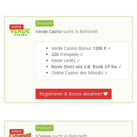
Premium
online
Verde Casino
sucht in
Ballstedt
Verde Casino Bonus
1200 €
✓
220
Freispiele ✓
Keine Limits ✓
Novo Slots wie z.B. Book Of Ra
✓
Online Casino des Monats ✓
Registrieren & Bonus absahnen
Premium
online
V.Vegas
sucht in
Ballstedt