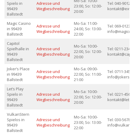
Mo-Sa: 10:00-
Spielo in
Adresse und
Tel: 040-901234
23:00, So: 12:00-
99439
Wegbeschreibung
kontakt@extr
20:00
Ballstedt
Magic Casino
Mo-Sa: 11:00-
Adresse und
Tel: 069-012345
in 99439
24:00, So: 13:00-
Wegbeschreibung
info@magiccas
Ballstedt
22:00
Capitol
Mo-Sa: 10:00-
Spielhalle in
Adresse und
Tel: 0211-23456
22:00, So: 12:00-
99439
Wegbeschreibung
kontakt@capit
20:00
Ballstedt
Joker’s Place
Mo-Sa: 09:00-
Adresse und
Tel: 0711-34567
in 99439
22:00, So: 11:00-
Wegbeschreibung
info@jokerspl
Ballstedt
21:00
Let’s Play
Mo-Sa: 10:00-
Spielo in
Adresse und
Tel: 0221-45678
22:00, So: 12:00-
99439
Wegbeschreibung
kontakt@letsp
20:00
Ballstedt
VulkanStern
Mo-Sa: 10:00-
Spielos in
Adresse und
Tel: 030-567890
23:00, So: 13:00-
99439
Wegbeschreibung
info@vulkanst
22:00
Ballstedt