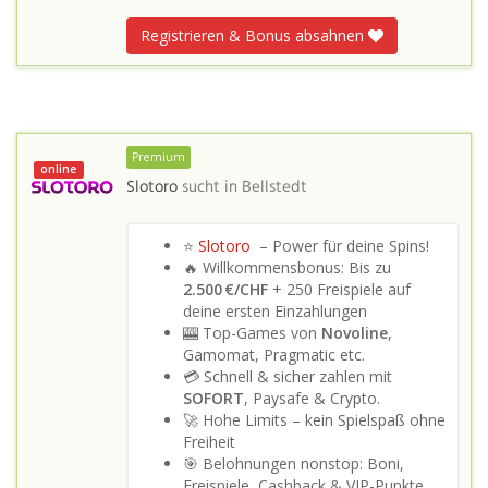
Registrieren & Bonus absahnen
Premium
online
Slotoro
sucht in
Bellstedt
⭐
Slotoro
– Power für deine Spins!
🔥 Willkommensbonus: Bis zu
2.500 €/CHF
+ 250 Freispiele auf
deine ersten Einzahlungen
🎰 Top-Games von
Novoline
,
Gamomat, Pragmatic etc.
💳 Schnell & sicher zahlen mit
SOFORT
, Paysafe & Crypto.
🚀 Hohe Limits – kein Spielspaß ohne
Freiheit
🎯 Belohnungen nonstop: Boni,
Freispiele, Cashback & VIP-Punkte