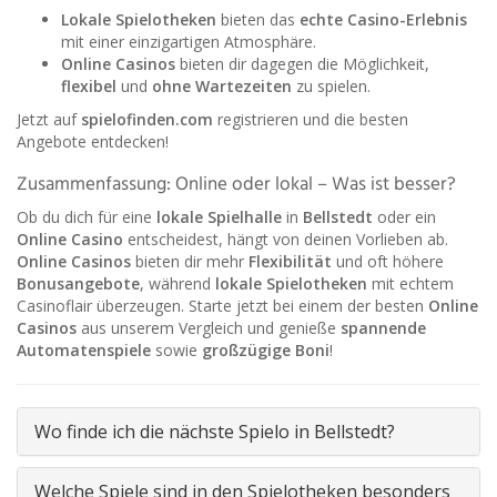
Lokale Spielotheken
bieten das
echte Casino-Erlebnis
mit einer einzigartigen Atmosphäre.
Online Casinos
bieten dir dagegen die Möglichkeit,
flexibel
und
ohne Wartezeiten
zu spielen.
Jetzt auf
spielofinden.com
registrieren und die besten
Angebote entdecken!
Zusammenfassung: Online oder lokal – Was ist besser?
Ob du dich für eine
lokale Spielhalle
in
Bellstedt
oder ein
Online Casino
entscheidest, hängt von deinen Vorlieben ab.
Online Casinos
bieten dir mehr
Flexibilität
und oft höhere
Bonusangebote
, während
lokale Spielotheken
mit echtem
Casinoflair überzeugen. Starte jetzt bei einem der besten
Online
Casinos
aus unserem Vergleich und genieße
spannende
Automatenspiele
sowie
großzügige Boni
!
Wo finde ich die nächste Spielo in Bellstedt?
Welche Spiele sind in den Spielotheken besonders