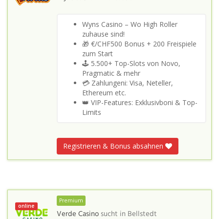
Wyns Casino – Wo High Roller
zuhause sind!
🎁 €/CHF500 Bonus + 200 Freispiele
zum Start
🕹️ 5.500+ Top-Slots von Novo,
Pragmatic & mehr
💳 Zahlungeni: Visa, Neteller,
Ethereum etc.
👑 VIP-Features: Exklusivboni & Top-
Limits
Registrieren & Bonus absahnen
Premium
online
Verde Casino
sucht in
Bellstedt