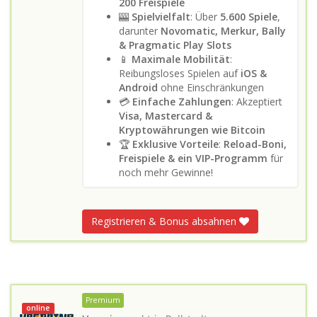
200 Freispiele
🎰
Spielvielfalt
: Über
5.600 Spiele
,
darunter
Novomatic, Merkur, Bally
& Pragmatic Play Slots
📱
Maximale Mobilität
:
Reibungsloses Spielen auf
iOS &
Android
ohne Einschränkungen
💳
Einfache Zahlungen
: Akzeptiert
Visa, Mastercard &
Kryptowährungen wie Bitcoin
🏆
Exklusive Vorteile
:
Reload-Boni,
Freispiele & ein VIP-Programm
für
noch mehr Gewinne!
Registrieren & Bonus absahnen
Premium
online