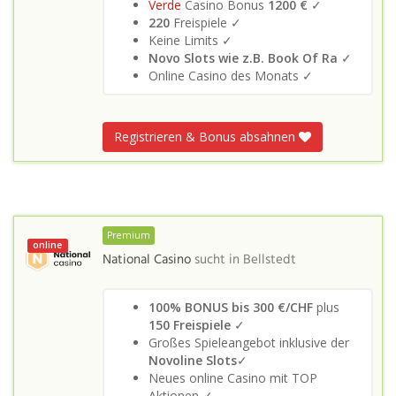
Verde
Casino Bonus
1200 €
✓
220
Freispiele ✓
Keine Limits ✓
Novo Slots wie z.B. Book Of Ra
✓
Online Casino des Monats ✓
Registrieren & Bonus absahnen
Premium
online
National Casino
sucht in
Bellstedt
100% BONUS bis 300 €/CHF
plus
150 Freispiele
✓
Großes Spieleangebot inklusive der
Novoline Slots
✓
Neues online Casino mit TOP
Aktionen ✓