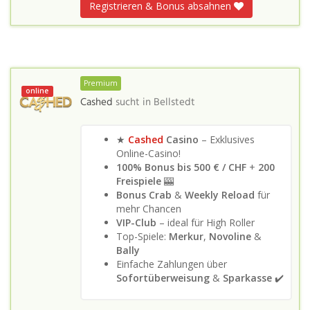
Registrieren & Bonus absahnen
Premium
online
Cashed
sucht in
Bellstedt
★
Cashed
Casino
– Exklusives
Online-Casino!
100% Bonus bis 500 €
/ CHF
+
200
Freispiele
🎰
Bonus Crab
&
Weekly Reload
für
mehr Chancen
VIP-Club
– ideal für High Roller
Top-Spiele:
Merkur
,
Novoline
&
Bally
Einfache Zahlungen über
Sofortüberweisung
&
Sparkasse
✔️