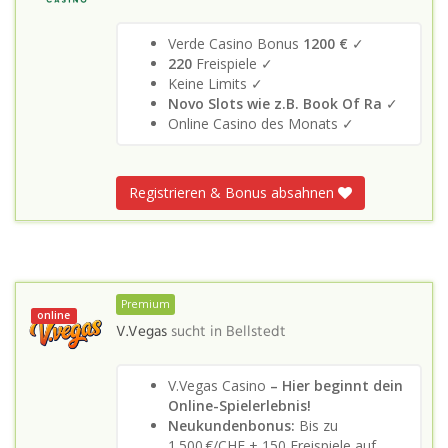
Verde Casino Bonus
1200 €
✓
220
Freispiele ✓
Keine Limits ✓
Novo Slots wie z.B. Book Of Ra
✓
Online Casino des Monats ✓
Registrieren & Bonus absahnen
Premium
online
V.Vegas
sucht in
Bellstedt
V.Vegas Casino
– Hier beginnt dein
Online-Spielerlebnis!
Neukundenbonus:
Bis zu
1.500 €/CHF + 150 Freispiele auf