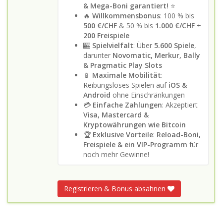
& Mega-Boni garantiert!
⭐
🔥
Willkommensbonus
: 100 % bis
500 €/CHF
& 50 % bis
1.000 €/CHF
+
200 Freispiele
🎰
Spielvielfalt
: Über
5.600 Spiele
,
darunter
Novomatic, Merkur, Bally
& Pragmatic Play Slots
📱
Maximale Mobilität
:
Reibungsloses Spielen auf
iOS &
Android
ohne Einschränkungen
💳
Einfache Zahlungen
: Akzeptiert
Visa, Mastercard &
Kryptowährungen wie Bitcoin
🏆
Exklusive Vorteile
:
Reload-Boni,
Freispiele & ein VIP-Programm
für
noch mehr Gewinne!
Registrieren & Bonus absahnen