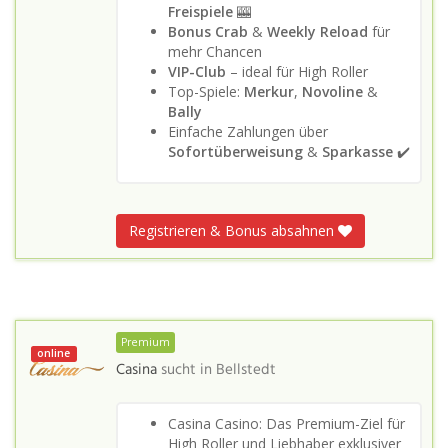
Freispiele
🎰
Bonus Crab
&
Weekly Reload
für
mehr Chancen
VIP-Club
– ideal für High Roller
Top-Spiele:
Merkur
,
Novoline
&
Bally
Einfache Zahlungen über
Sofortüberweisung
&
Sparkasse
✔️
Registrieren & Bonus absahnen
Premium
online
Casina
sucht in
Bellstedt
Casina Casino: Das Premium-Ziel für
High Roller und Liebhaber exklusiver