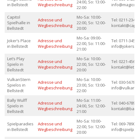
24:00, So: 13:00-
in Bellstedt
Wegbeschreibung
info@magiccas
22:00
Capitol
Mo-Sa: 10:00-
Adresse und
Tel: 0211-23456
Spielhalle in
22:00, So: 12:00-
Wegbeschreibung
kontakt@capit
Bellstedt
20:00
Mo-Sa: 09:00-
Joker’s Place
Adresse und
Tel: 0711-34567
22:00, So: 11:00-
in Bellstedt
Wegbeschreibung
info@jokerspl
21:00
Let’s Play
Mo-Sa: 10:00-
Adresse und
Tel: 0221-45678
Spielo in
22:00, So: 12:00-
Wegbeschreibung
kontakt@letsp
Bellstedt
20:00
VulkanStern
Mo-Sa: 10:00-
Adresse und
Tel: 030-567890
Spielos in
23:00, So: 13:00-
Wegbeschreibung
info@vulkanst
Bellstedt
22:00
Bally Wulff
Mo-Sa: 11:00-
Adresse und
Tel: 040-678901
Spielo in
24:00, So: 12:00-
Wegbeschreibung
kontakt@bally
Bellstedt
21:00
Mo-Sa: 10:00-
Spielparadies
Adresse und
Tel: 069-789012
22:00, So: 12:00-
in Bellstedt
Wegbeschreibung
info@spielpar
20:00