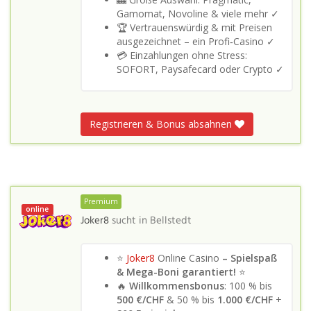
Gamomat, Novoline & viele mehr ✓
🏆 Vertrauenswürdig & mit Preisen
ausgezeichnet – ein Profi‑Casino ✓
💳 Einzahlungen ohne Stress:
SOFORT, Paysafecard oder Crypto ✓
Registrieren & Bonus absahnen
Premium
online
Joker8
sucht in
Bellstedt
⭐
Joker8
Online Casino
– Spielspaß
& Mega-Boni garantiert!
⭐
🔥
Willkommensbonus
: 100 % bis
500 €/CHF
& 50 % bis
1.000 €/CHF
+