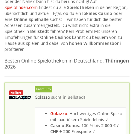
oder der Nähe? Dann bist du bei uns richtig! Auf
Spielofinden.com
findest du alle
Spielotheken
in deiner Region,
übersichtlich und aktuell. Egal, ob du ein
lokales Casino
oder
eine
Online Spielhalle
suchst – wir haben für dich die besten
Adressen zusammengestellt. Du willst nicht extra in die
Spielothek in
Bellstedt
fahren? Kein Problem! Mit unseren
Empfehlungen für
Online Casinos
kannst du bequem von zu
Hause aus spielen und dabei von
hohen Willkommensboni
profitieren.
Besten Online Spielotheken in Deutschland,
Thüringen
2026
Premium
online
Golazzo
sucht in
Bellstedt
Golazzo
: Hochwertiges Online Spielo
mit luxuriösem Spielerlebnis ✓
Casino-Bonus:
100 % bis
2.000 € /
CHF + 200 Freispiele
✓