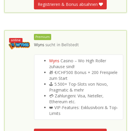
Registrieren & Bonus absahnen
Premium
online
Wyns
sucht in
Bellstedt
Wyns
Casino – Wo High Roller
zuhause sind!
🎁 €/CHF500 Bonus + 200 Freispiele
zum Start
🕹️ 5.500+ Top-Slots von Novo,
Pragmatic & mehr
💳 Zahlungeni: Visa, Neteller,
Ethereum etc.
👑 VIP-Features: Exklusivboni & Top-
Limits