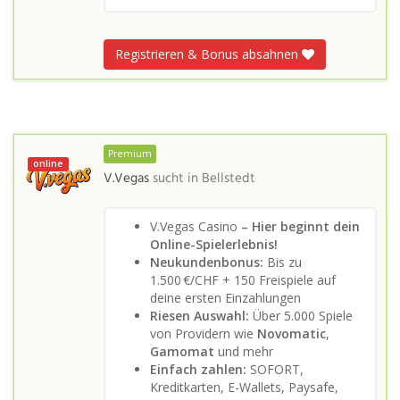
Registrieren & Bonus absahnen
Premium
online
V.Vegas
sucht in
Bellstedt
V.Vegas Casino
– Hier beginnt dein
Online-Spielerlebnis!
Neukundenbonus:
Bis zu
1.500 €/CHF + 150 Freispiele auf
deine ersten Einzahlungen
Riesen Auswahl:
Über 5.000 Spiele
von Providern wie
Novomatic
,
Gamomat
und mehr
Einfach zahlen:
SOFORT,
Kreditkarten, E-Wallets, Paysafe,