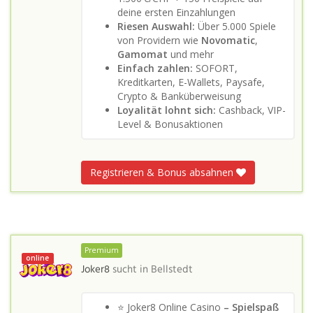
deine ersten Einzahlungen
Riesen Auswahl:
Über 5.000 Spiele
von Providern wie
Novomatic
,
Gamomat
und mehr
Einfach zahlen:
SOFORT,
Kreditkarten, E-Wallets, Paysafe,
Crypto & Banküberweisung
Loyalität lohnt sich:
Cashback, VIP-
Level & Bonusaktionen
Registrieren & Bonus absahnen
Premium
online
Joker8
sucht in
Bellstedt
⭐ Joker8 Online Casino
– Spielspaß