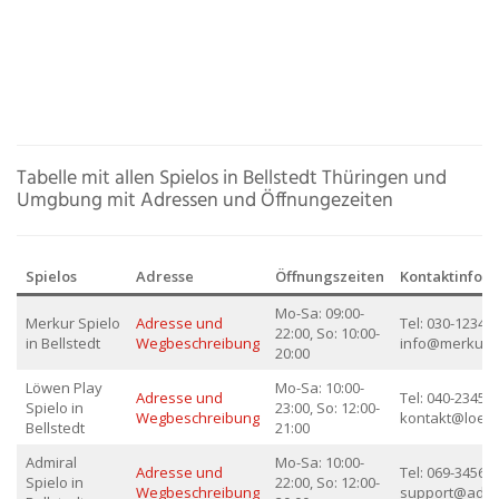
Tabelle mit allen Spielos in Bellstedt Thüringen und
Umgbung mit Adressen und Öffnungezeiten
Spielos
Adresse
Öffnungszeiten
Kontaktinfor
Mo-Sa: 09:00-
Merkur Spielo
Adresse und
Tel: 030-123456
22:00, So: 10:00-
in Bellstedt
Wegbeschreibung
info@merkur.
20:00
Löwen Play
Mo-Sa: 10:00-
Adresse und
Tel: 040-234567
Spielo in
23:00, So: 12:00-
Wegbeschreibung
kontakt@loew
Bellstedt
21:00
Admiral
Mo-Sa: 10:00-
Adresse und
Tel: 069-345678
Spielo in
22:00, So: 12:00-
Wegbeschreibung
support@admi