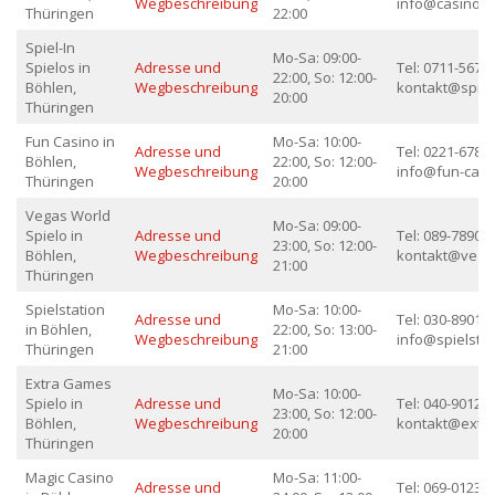
Wegbeschreibung
info@casino-r
Thüringen
22:00
Spiel-In
Mo-Sa: 09:00-
Spielos in
Adresse und
Tel: 0711-56789
22:00, So: 12:00-
Böhlen,
Wegbeschreibung
kontakt@spiel-
20:00
Thüringen
Fun Casino in
Mo-Sa: 10:00-
Adresse und
Tel: 0221-67890
Böhlen,
22:00, So: 12:00-
Wegbeschreibung
info@fun-casi
Thüringen
20:00
Vegas World
Mo-Sa: 09:00-
Spielo in
Adresse und
Tel: 089-789012
23:00, So: 12:00-
Böhlen,
Wegbeschreibung
kontakt@vega
21:00
Thüringen
Spielstation
Mo-Sa: 10:00-
Adresse und
Tel: 030-890123
in Böhlen,
22:00, So: 13:00-
Wegbeschreibung
info@spielstat
Thüringen
21:00
Extra Games
Mo-Sa: 10:00-
Spielo in
Adresse und
Tel: 040-901234
23:00, So: 12:00-
Böhlen,
Wegbeschreibung
kontakt@extr
20:00
Thüringen
Magic Casino
Mo-Sa: 11:00-
Adresse und
Tel: 069-012345