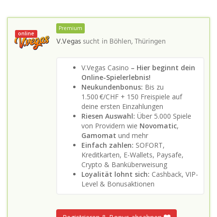
Premium
online
V.Vegas
sucht in
Böhlen, Thüringen
V.Vegas Casino
– Hier beginnt dein
Online-Spielerlebnis!
Neukundenbonus:
Bis zu
1.500 €/CHF + 150 Freispiele auf
deine ersten Einzahlungen
Riesen Auswahl:
Über 5.000 Spiele
von Providern wie
Novomatic
,
Gamomat
und mehr
Einfach zahlen:
SOFORT,
Kreditkarten, E-Wallets, Paysafe,
Crypto & Banküberweisung
Loyalität lohnt sich:
Cashback, VIP-
Level & Bonusaktionen