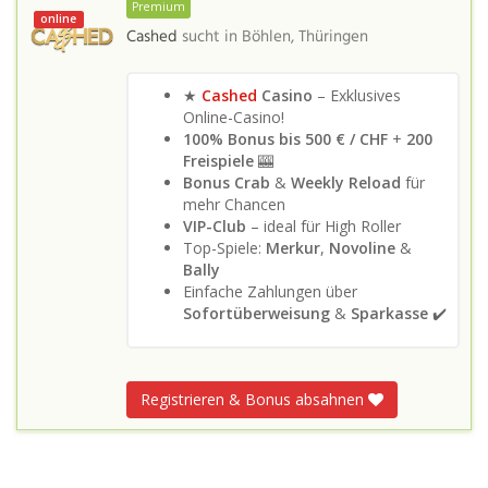
Premium
online
Cashed
sucht in
Böhlen, Thüringen
★
Cashed
Casino
– Exklusives
Online-Casino!
100% Bonus bis 500 €
/ CHF
+
200
Freispiele
🎰
Bonus Crab
&
Weekly Reload
für
mehr Chancen
VIP-Club
– ideal für High Roller
Top-Spiele:
Merkur
,
Novoline
&
Bally
Einfache Zahlungen über
Sofortüberweisung
&
Sparkasse
✔️
Registrieren & Bonus absahnen