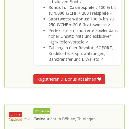
attraktiven Boni ✓
Bonus für Casinospieler:
100 % bis
zu
1.000 €/CHF + 200 Freispiele
✓
Sportwetten-Bonus:
100 % bis zu
250 €/CHF + 20 € Gratiswette
✓
Perfekt für ambitionierte Spieler dank
hoher Einsatzlimits und exklusiver
High-Roller-Vorteile ✓
Zahlungen über
Revolut
,
SOFORT
,
Kreditkarte, Kryptowährungen,
Banktransfer und E-Wallets ✓
Registrieren & Bonus absahnen
Premium
online
Casina
sucht in
Böhlen, Thüringen