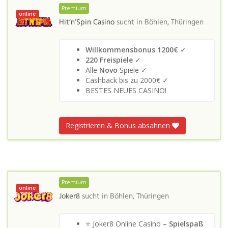
Premium
online
Hit’n’Spin Casino
sucht in
Böhlen, Thüringen
Willkommensbonus 1200€
✓
220 Freispiele
✓
Alle
Novo
Spiele ✓
Cashback bis zu 2000€ ✓
BESTES NEUES CASINO!
Registrieren & Bonus absahnen
Premium
online
Joker8
sucht in
Böhlen, Thüringen
⭐ Joker8 Online Casino
– Spielspaß