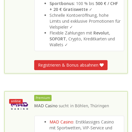
Sportbonus:
100 % bis
500 € / CHF
+ 20 € Gratiswette
✓
Schnelle Kontoeröffnung, hohe
Limits und exklusive Promotionen für
Vielspieler ✓
Flexible Zahlungen mit
Revolut
,
SOFORT
, Crypto, Kreditkarten und
Wallets ✓
Registrieren & Bonus absahnen
Premium
online
MAD Casino
sucht in
Böhlen, Thüringen
MAD Casino
: Erstklassiges Casino
mit Sportwetten, VIP-Service und