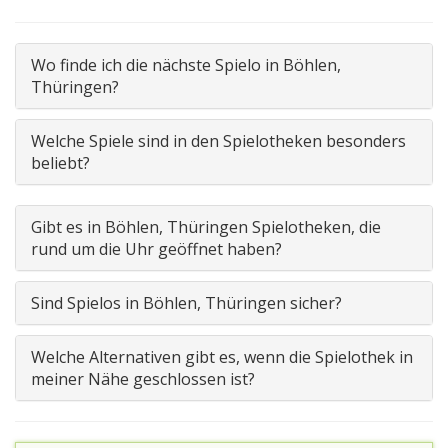
Wo finde ich die nächste Spielo in Böhlen,
Thüringen?
Welche Spiele sind in den Spielotheken besonders
beliebt?
Gibt es in Böhlen, Thüringen Spielotheken, die
rund um die Uhr geöffnet haben?
Sind Spielos in Böhlen, Thüringen sicher?
Welche Alternativen gibt es, wenn die Spielothek in
meiner Nähe geschlossen ist?