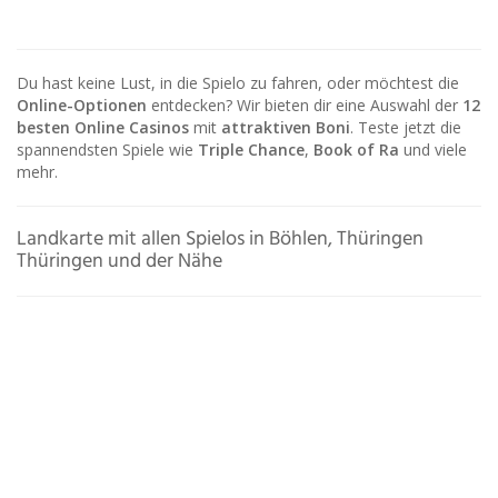
Du hast keine Lust, in die Spielo zu fahren, oder möchtest die
Online-Optionen
entdecken? Wir bieten dir eine Auswahl der
12
besten Online Casinos
mit
attraktiven Boni
. Teste jetzt die
spannendsten Spiele wie
Triple Chance
,
Book of Ra
und viele
mehr.
Landkarte mit allen Spielos in Böhlen, Thüringen
Thüringen und der Nähe