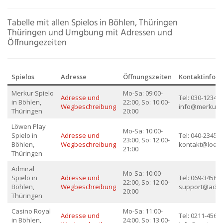
Tabelle mit allen Spielos in Böhlen, Thüringen
Thüringen und Umgbung mit Adressen und
Öffnungezeiten
Spielos
Adresse
Öffnungszeiten
Kontaktinfor
Merkur Spielo
Mo-Sa: 09:00-
Adresse und
Tel: 030-123456
in Böhlen,
22:00, So: 10:00-
Wegbeschreibung
info@merkur.
Thüringen
20:00
Löwen Play
Mo-Sa: 10:00-
Spielo in
Adresse und
Tel: 040-234567
23:00, So: 12:00-
Böhlen,
Wegbeschreibung
kontakt@loew
21:00
Thüringen
Admiral
Mo-Sa: 10:00-
Spielo in
Adresse und
Tel: 069-345678
22:00, So: 12:00-
Böhlen,
Wegbeschreibung
support@admi
20:00
Thüringen
Casino Royal
Mo-Sa: 11:00-
Adresse und
Tel: 0211-45678
in Böhlen,
24:00, So: 13:00-