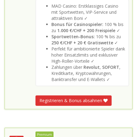
MAD Casino: Erstklassiges Casino
mit Sportwetten, VIP-Service und
attraktiven Boni ✓
Bonus für Casinospieler:
100 % bis
zu
1.000 €/CHF + 200 Freispiele
✓
Sportwetten-Bonus:
100 % bis zu
250 €/CHF + 20 € Gratiswette
✓
Perfekt für ambitionierte Spieler dank
hoher Einsatzlimits und exklusiver
High-Roller-Vorteile ✓
Zahlungen über
Revolut
,
SOFORT
,
Kreditkarte, Kryptowährungen,
Banktransfer und E-Wallets ✓
Registrieren & Bonus absahnen
Premium