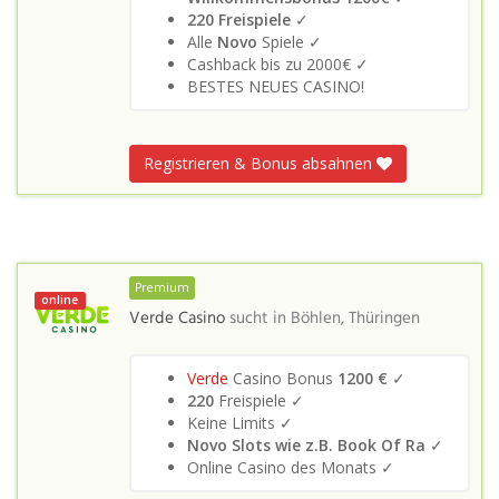
220 Freispiele
✓
Alle
Novo
Spiele ✓
Cashback bis zu 2000€ ✓
BESTES NEUES CASINO!
Registrieren & Bonus absahnen
Premium
online
Verde Casino
sucht in
Böhlen, Thüringen
Verde
Casino Bonus
1200 €
✓
220
Freispiele ✓
Keine Limits ✓
Novo Slots wie z.B. Book Of Ra
✓
Online Casino des Monats ✓