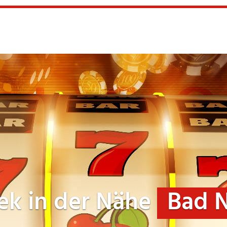
ek in der Nähe
Bad 