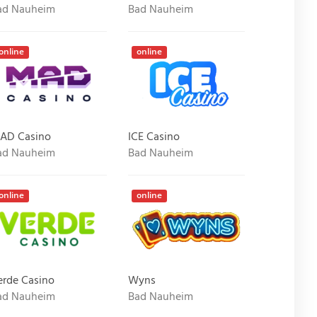
ad Nauheim
Bad Nauheim
online
online
AD Casino
ICE Casino
ad Nauheim
Bad Nauheim
online
online
erde Casino
Wyns
ad Nauheim
Bad Nauheim