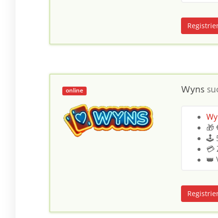
Registri
Wyns
su
online
Wy
🎁 
🕹️
💳 
👑 
Registri