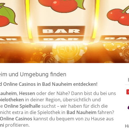
heim und Umgebung finden
nd Online Casinos in Bad Nauheim entdecken!
Nauheim
,
Hessen
oder der Nähe? Dann bist du bei uns
pielotheken
in deiner Region, übersichtlich und
ne
Online Spielhalle
suchst – wir haben für dich die
icht extra in die Spielothek in
Bad Nauheim
fahren?
Online Casinos
kannst du bequem von zu Hause aus
ni
profitieren.
Hi