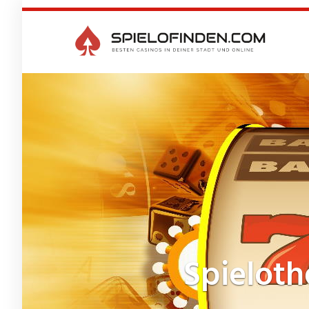
Skip
to
main
content
Spieloth