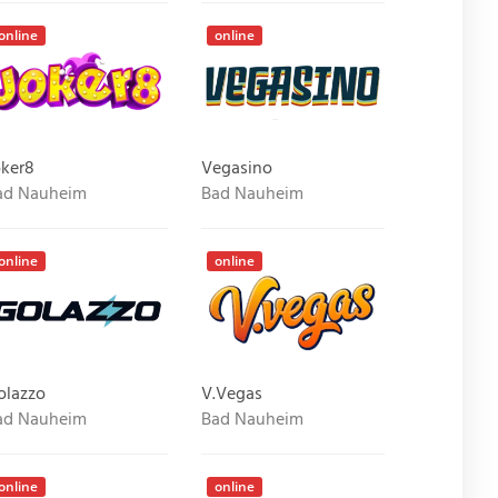
online
online
oker8
Vegasino
ad Nauheim
Bad Nauheim
online
online
olazzo
V.Vegas
ad Nauheim
Bad Nauheim
online
online