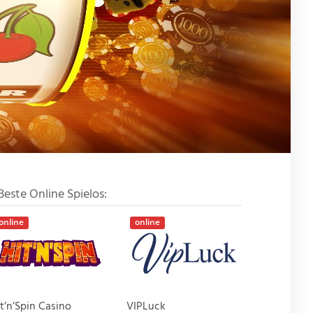
Beste Online Spielos:
online
online
t’n’Spin Casino
VIPLuck