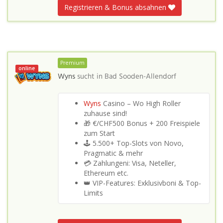
Registrieren & Bonus absahnen
Premium
online
Wyns
sucht in
Bad Sooden-Allendorf
Wyns
Casino – Wo High Roller
zuhause sind!
🎁 €/CHF500 Bonus + 200 Freispiele
zum Start
🕹️ 5.500+ Top-Slots von Novo,
Pragmatic & mehr
💳 Zahlungeni: Visa, Neteller,
Ethereum etc.
👑 VIP-Features: Exklusivboni & Top-
Limits