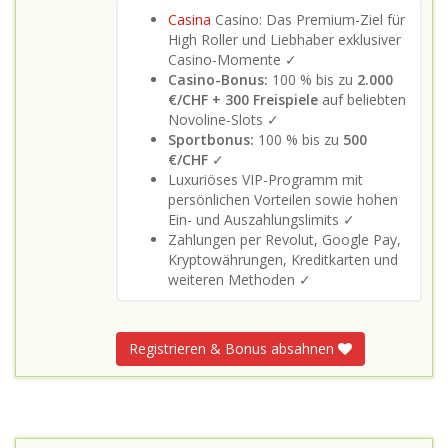
Casina
Casino: Das Premium-Ziel für
High Roller und Liebhaber exklusiver
Casino-Momente ✓
Casino-Bonus:
100 % bis zu
2.000
€/CHF + 300 Freispiele
auf beliebten
Novoline-Slots ✓
Sportbonus:
100 % bis zu
500
€/CHF
✓
Luxuriöses VIP-Programm mit
persönlichen Vorteilen sowie hohen
Ein- und Auszahlungslimits ✓
Zahlungen per Revolut, Google Pay,
Kryptowährungen, Kreditkarten und
weiteren Methoden ✓
Registrieren & Bonus absahnen