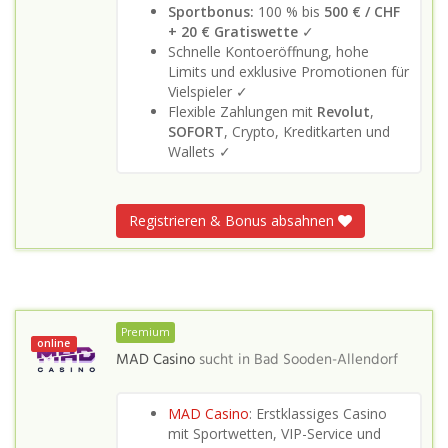
Sportbonus:
100 % bis
500 € / CHF
+ 20 € Gratiswette
✓
Schnelle Kontoeröffnung, hohe
Limits und exklusive Promotionen für
Vielspieler ✓
Flexible Zahlungen mit
Revolut
,
SOFORT
, Crypto, Kreditkarten und
Wallets ✓
Registrieren & Bonus absahnen
Premium
online
MAD Casino
sucht in
Bad Sooden-Allendorf
MAD Casino
: Erstklassiges Casino
mit Sportwetten, VIP-Service und