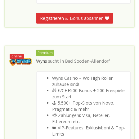
Registrieren & Bonus absahnen
Premium
online
Wyns
sucht in
Bad Sooden-Allendorf
Wyns Casino – Wo High Roller
zuhause sind!
🎁 €/CHF500 Bonus + 200 Freispiele
zum Start
🕹️ 5.500+ Top-Slots von Novo,
Pragmatic & mehr
💳 Zahlungeni: Visa, Neteller,
Ethereum etc.
👑 VIP-Features: Exklusivboni & Top-
Limits