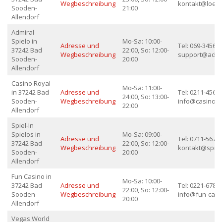
Wegbeschreibung
kontakt@loew
Sooden-
21:00
Allendorf
Admiral
Spielo in
Mo-Sa: 10:00-
Adresse und
Tel: 069-345678
37242 Bad
22:00, So: 12:00-
Wegbeschreibung
support@admi
Sooden-
20:00
Allendorf
Casino Royal
Mo-Sa: 11:00-
in 37242 Bad
Adresse und
Tel: 0211-45678
24:00, So: 13:00-
Sooden-
Wegbeschreibung
info@casino-r
22:00
Allendorf
Spiel-In
Spielos in
Mo-Sa: 09:00-
Adresse und
Tel: 0711-56789
37242 Bad
22:00, So: 12:00-
Wegbeschreibung
kontakt@spiel-
Sooden-
20:00
Allendorf
Fun Casino in
Mo-Sa: 10:00-
37242 Bad
Adresse und
Tel: 0221-67890
22:00, So: 12:00-
Sooden-
Wegbeschreibung
info@fun-casi
20:00
Allendorf
Vegas World