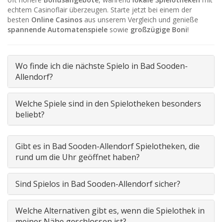
echtem Casinoflair überzeugen. Starte jetzt bei einem der
besten
Online Casinos
aus unserem Vergleich und genieße
spannende Automatenspiele
sowie
großzügige Boni
!
Wo finde ich die nächste Spielo in Bad Sooden-
Allendorf?
Welche Spiele sind in den Spielotheken besonders
beliebt?
Gibt es in Bad Sooden-Allendorf Spielotheken, die
rund um die Uhr geöffnet haben?
Sind Spielos in Bad Sooden-Allendorf sicher?
Welche Alternativen gibt es, wenn die Spielothek in
meiner Nähe geschlossen ist?