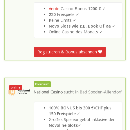
Verde
Casino Bonus
1200 €
✓
220
Freispiele ✓
Keine Limits ✓
Novo Slots wie z.B. Book Of Ra
✓
Online Casino des Monats ✓
Registrieren & Bonus absahnen
Premium
online
National Casino
sucht in
Bad Sooden-Allendorf
100% BONUS bis 300 €/CHF
plus
150 Freispiele
✓
Großes Spieleangebot inklusive der
Novoline Slots
✓