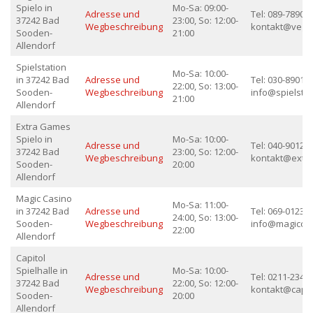
Spielo in
Mo-Sa: 09:00-
Adresse und
Tel: 089-789012
37242 Bad
23:00, So: 12:00-
Wegbeschreibung
kontakt@vega
Sooden-
21:00
Allendorf
Spielstation
Mo-Sa: 10:00-
in 37242 Bad
Adresse und
Tel: 030-890123
22:00, So: 13:00-
Sooden-
Wegbeschreibung
info@spielstat
21:00
Allendorf
Extra Games
Spielo in
Mo-Sa: 10:00-
Adresse und
Tel: 040-901234
37242 Bad
23:00, So: 12:00-
Wegbeschreibung
kontakt@extr
Sooden-
20:00
Allendorf
Magic Casino
Mo-Sa: 11:00-
in 37242 Bad
Adresse und
Tel: 069-012345
24:00, So: 13:00-
Sooden-
Wegbeschreibung
info@magiccas
22:00
Allendorf
Capitol
Spielhalle in
Mo-Sa: 10:00-
Adresse und
Tel: 0211-23456
37242 Bad
22:00, So: 12:00-
Wegbeschreibung
kontakt@capit
Sooden-
20:00
Allendorf