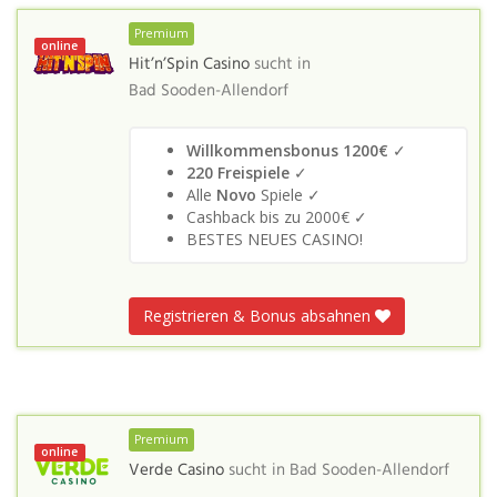
Premium
online
Hit’n’Spin Casino
sucht in
Bad Sooden-Allendorf
Willkommensbonus 1200€
✓
220 Freispiele
✓
Alle
Novo
Spiele ✓
Cashback bis zu 2000€ ✓
BESTES NEUES CASINO!
Registrieren & Bonus absahnen
Premium
online
Verde Casino
sucht in
Bad Sooden-Allendorf