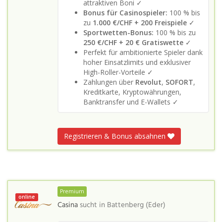
attraktiven Boni ✓
Bonus für Casinospieler:
100 % bis
zu
1.000 €/CHF + 200 Freispiele
✓
Sportwetten-Bonus:
100 % bis zu
250 €/CHF + 20 € Gratiswette
✓
Perfekt für ambitionierte Spieler dank
hoher Einsatzlimits und exklusiver
High-Roller-Vorteile ✓
Zahlungen über
Revolut
,
SOFORT
,
Kreditkarte, Kryptowährungen,
Banktransfer und E-Wallets ✓
Registrieren & Bonus absahnen
Premium
online
Casina
sucht in
Battenberg (Eder)