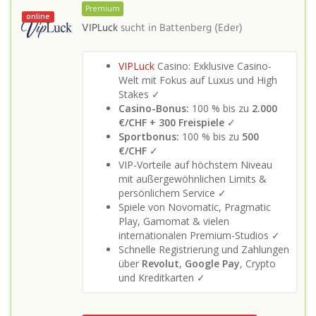
Premium
online
VIPLuck
sucht in
Battenberg (Eder)
VIPLuck
Casino: Exklusive Casino-
Welt mit Fokus auf Luxus und High
Stakes ✓
Casino-Bonus:
100 % bis zu
2.000
€/CHF + 300 Freispiele
✓
Sportbonus:
100 % bis zu
500
€/CHF
✓
VIP-Vorteile auf höchstem Niveau
mit außergewöhnlichen Limits &
persönlichem Service ✓
Spiele von Novomatic, Pragmatic
Play, Gamomat & vielen
internationalen Premium-Studios ✓
Schnelle Registrierung und Zahlungen
über
Revolut
,
Google Pay
, Crypto
und Kreditkarten ✓