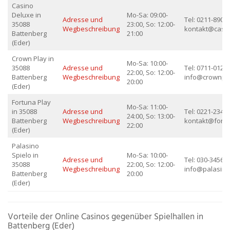
Casino
Deluxe in
Mo-Sa: 09:00-
Adresse und
Tel: 0211-89012
35088
23:00, So: 12:00-
Wegbeschreibung
kontakt@casi
Battenberg
21:00
(Eder)
Crown Play in
Mo-Sa: 10:00-
35088
Adresse und
Tel: 0711-01234
22:00, So: 12:00-
Battenberg
Wegbeschreibung
info@crownpl
20:00
(Eder)
Fortuna Play
Mo-Sa: 11:00-
in 35088
Adresse und
Tel: 0221-23456
24:00, So: 13:00-
Battenberg
Wegbeschreibung
kontakt@fortu
22:00
(Eder)
Palasino
Spielo in
Mo-Sa: 10:00-
Adresse und
Tel: 030-345678
35088
22:00, So: 12:00-
Wegbeschreibung
info@palasino
Battenberg
20:00
(Eder)
Vorteile der Online Casinos gegenüber Spielhallen in
Battenberg (Eder)