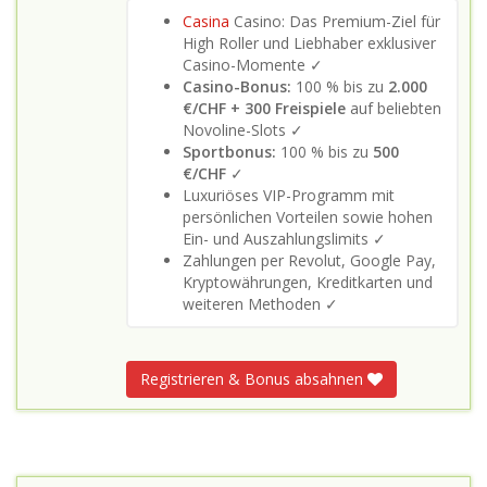
Casina
Casino: Das Premium-Ziel für
High Roller und Liebhaber exklusiver
Casino-Momente ✓
Casino-Bonus:
100 % bis zu
2.000
€/CHF + 300 Freispiele
auf beliebten
Novoline-Slots ✓
Sportbonus:
100 % bis zu
500
€/CHF
✓
Luxuriöses VIP-Programm mit
persönlichen Vorteilen sowie hohen
Ein- und Auszahlungslimits ✓
Zahlungen per Revolut, Google Pay,
Kryptowährungen, Kreditkarten und
weiteren Methoden ✓
Registrieren & Bonus absahnen