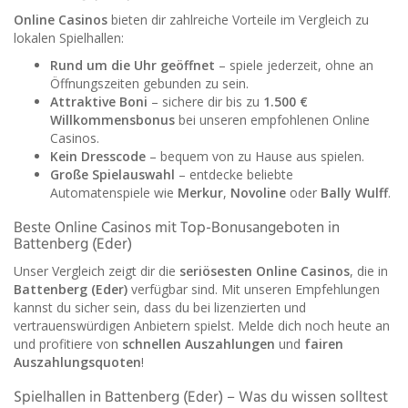
Online Casinos
bieten dir zahlreiche Vorteile im Vergleich zu
lokalen Spielhallen:
Rund um die Uhr geöffnet
– spiele jederzeit, ohne an
Öffnungszeiten gebunden zu sein.
Attraktive Boni
– sichere dir bis zu
1.500 €
Willkommensbonus
bei unseren empfohlenen Online
Casinos.
Kein Dresscode
– bequem von zu Hause aus spielen.
Große Spielauswahl
– entdecke beliebte
Automatenspiele wie
Merkur
,
Novoline
oder
Bally Wulff
.
Beste Online Casinos mit Top-Bonusangeboten in
Battenberg (Eder)
Unser Vergleich zeigt dir die
seriösesten Online Casinos
, die in
Battenberg (Eder)
verfügbar sind. Mit unseren Empfehlungen
kannst du sicher sein, dass du bei lizenzierten und
vertrauenswürdigen Anbietern spielst. Melde dich noch heute an
und profitiere von
schnellen Auszahlungen
und
fairen
Auszahlungsquoten
!
Spielhallen in Battenberg (Eder) – Was du wissen solltest