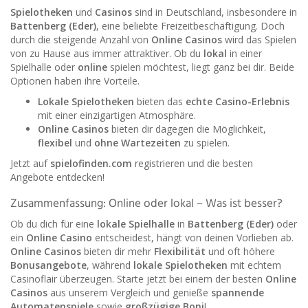
Spielotheken
und
Casinos
sind in Deutschland, insbesondere in
Battenberg (Eder)
, eine beliebte Freizeitbeschäftigung. Doch
durch die steigende Anzahl von
Online Casinos
wird das Spielen
von zu Hause aus immer attraktiver. Ob du
lokal
in einer
Spielhalle oder
online
spielen möchtest, liegt ganz bei dir. Beide
Optionen haben ihre Vorteile.
Lokale Spielotheken
bieten das
echte Casino-Erlebnis
mit einer einzigartigen Atmosphäre.
Online Casinos
bieten dir dagegen die Möglichkeit,
flexibel
und
ohne Wartezeiten
zu spielen.
Jetzt auf
spielofinden.com
registrieren und die besten
Angebote entdecken!
Zusammenfassung: Online oder lokal – Was ist besser?
Ob du dich für eine
lokale Spielhalle
in
Battenberg (Eder)
oder
ein
Online Casino
entscheidest, hängt von deinen Vorlieben ab.
Online Casinos
bieten dir mehr
Flexibilität
und oft höhere
Bonusangebote
, während
lokale Spielotheken
mit echtem
Casinoflair überzeugen. Starte jetzt bei einem der besten
Online
Casinos
aus unserem Vergleich und genieße
spannende
Automatenspiele
sowie
großzügige Boni
!