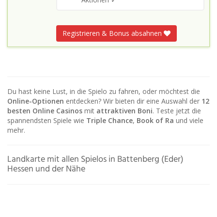
Registrieren & Bonus absahnen
Du hast keine Lust, in die Spielo zu fahren, oder möchtest die
Online-Optionen
entdecken? Wir bieten dir eine Auswahl der
12
besten Online Casinos
mit
attraktiven Boni
. Teste jetzt die
spannendsten Spiele wie
Triple Chance
,
Book of Ra
und viele
mehr.
Landkarte mit allen Spielos in Battenberg (Eder)
Hessen und der Nähe