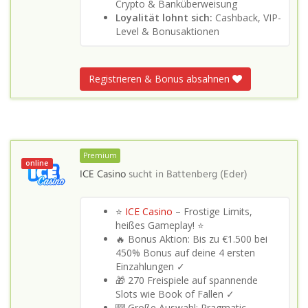
Crypto & Banküberweisung
Loyalität lohnt sich:
Cashback, VIP-
Level & Bonusaktionen
Registrieren & Bonus absahnen
Premium
online
ICE Casino
sucht in
Battenberg (Eder)
⭐
ICE Casino
– Frostige Limits,
heißes Gameplay! ⭐
🔥 Bonus Aktion: Bis zu €1.500 bei
450% Bonus auf deine 4 ersten
Einzahlungen ✓
🎁 270 Freispiele auf spannende
Slots wie Book of Fallen ✓
🎰 Große Auswahl: Pragmatic,