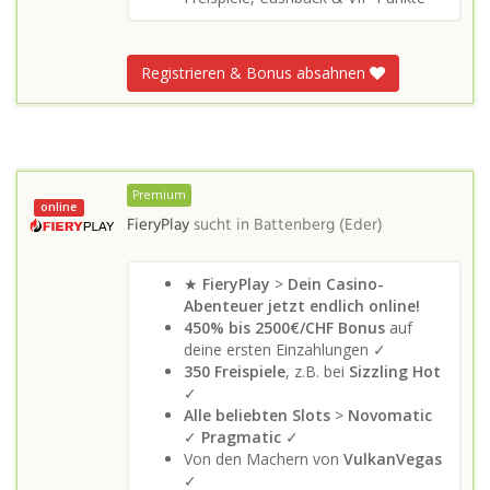
Registrieren & Bonus absahnen
Premium
online
FieryPlay
sucht in
Battenberg (Eder)
★
FieryPlay
>
Dein Casino-
Abenteuer jetzt endlich online!
450% bis 2500€/CHF Bonus
auf
deine ersten Einzahlungen ✓
350 Freispiele
, z.B. bei
Sizzling Hot
✓
Alle beliebten Slots
>
Novomatic
✓
Pragmatic
✓
Von den Machern von
VulkanVegas
✓