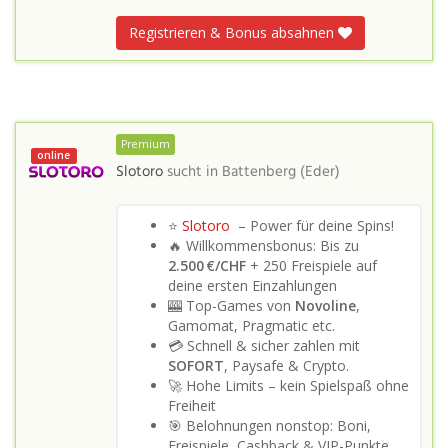
Registrieren & Bonus absahnen
Premium
online
Slotoro
sucht in
Battenberg (Eder)
⭐
Slotoro
– Power für deine Spins!
🔥 Willkommensbonus: Bis zu
2.500 €/CHF
+ 250 Freispiele auf
deine ersten Einzahlungen
🎰 Top-Games von
Novoline
,
Gamomat, Pragmatic etc.
💳 Schnell & sicher zahlen mit
SOFORT
, Paysafe & Crypto.
🚀 Hohe Limits – kein Spielspaß ohne
Freiheit
🎯 Belohnungen nonstop: Boni,
Freispiele, Cashback & VIP-Punkte