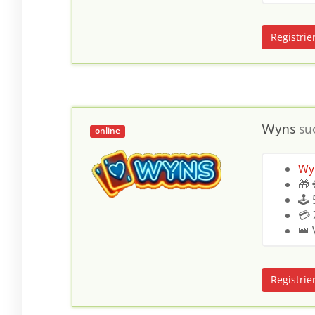
Registri
Wyns
su
online
Wy
🎁 
🕹️
💳 
👑 
Registri