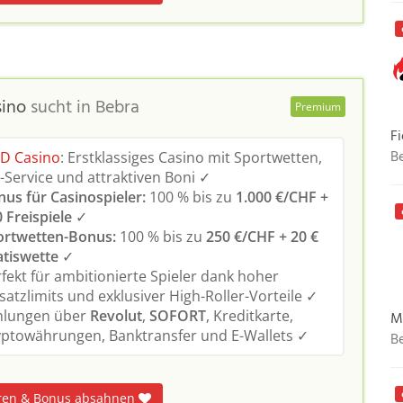
ino
sucht in
Bebra
Premium
Fi
B
D Casino
: Erstklassiges Casino mit Sportwetten,
-Service und attraktiven Boni ✓
us für Casinospieler:
100 % bis zu
1.000 €/CHF +
 Freispiele
✓
ortwetten-Bonus:
100 % bis zu
250 €/CHF + 20 €
atiswette
✓
fekt für ambitionierte Spieler dank hoher
satzlimits und exklusiver High-Roller-Vorteile ✓
hlungen über
Revolut
,
SOFORT
, Kreditkarte,
M
yptowährungen, Banktransfer und E-Wallets ✓
B
eren & Bonus absahnen