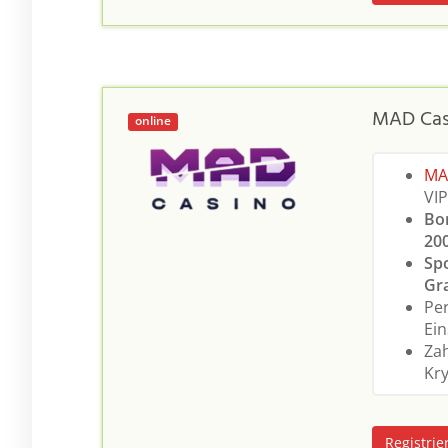
MAD Cas
online
MA
VIP
Bon
200
Sp
Gr
Per
Ein
Za
Kr
Registri