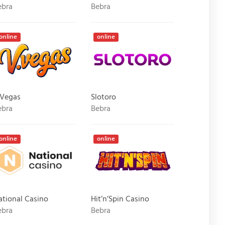
ebra
Bebra
online
online
.Vegas
Slotoro
ebra
Bebra
online
online
ational Casino
Hit’n’Spin Casino
ebra
Bebra