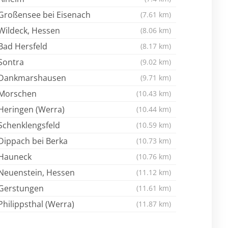
Großensee bei Eisenach
(7.61 km)
Wildeck, Hessen
(8.06 km)
Bad Hersfeld
(8.17 km)
Sontra
(9.02 km)
Dankmarshausen
(9.71 km)
Morschen
(10.43 km)
Heringen (Werra)
(10.44 km)
Schenklengsfeld
(10.59 km)
Dippach bei Berka
(10.73 km)
Hauneck
(10.76 km)
Neuenstein, Hessen
(11.12 km)
Gerstungen
(11.61 km)
Philippsthal (Werra)
(11.87 km)