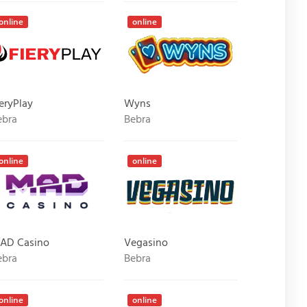
online
online
eryPlay
Wyns
ebra
Bebra
online
online
AD Casino
Vegasino
ebra
Bebra
online
online