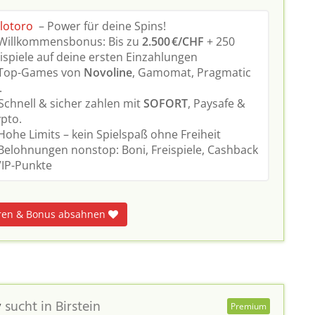
lotoro
– Power für deine Spins!
 Willkommensbonus: Bis zu
2.500 €/CHF
+ 250
ispiele auf deine ersten Einzahlungen
 Top-Games von
Novoline
, Gamomat, Pragmatic
.
Schnell & sicher zahlen mit
SOFORT
, Paysafe &
pto.
Hohe Limits – kein Spielspaß ohne Freiheit
Belohnungen nonstop: Boni, Freispiele, Cashback
VIP-Punkte
eren & Bonus absahnen
y
sucht in
Birstein
Premium