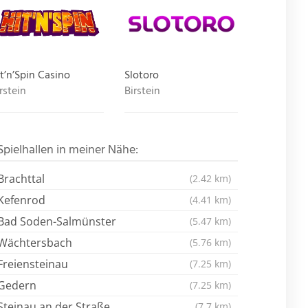
t’n’Spin Casino
Slotoro
rstein
Birstein
Spielhallen in meiner Nähe:
Brachttal
(2.42 km)
Kefenrod
(4.41 km)
Bad Soden-Salmünster
(5.47 km)
Wächtersbach
(5.76 km)
Freiensteinau
(7.25 km)
Gedern
(7.25 km)
Steinau an der Straße
(7.7 km)