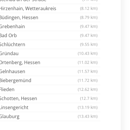
Hirzenhain, Wetteraukreis
(8.12 km)
Büdingen, Hessen
(8.79 km)
Grebenhain
(9.47 km)
Bad Orb
(9.47 km)
Schlüchtern
(9.55 km)
Gründau
(10.43 km)
Ortenberg, Hessen
(11.02 km)
Gelnhausen
(11.57 km)
Biebergemünd
(11.72 km)
Flieden
(12.62 km)
Schotten, Hessen
(12.7 km)
Linsengericht
(13.19 km)
Glauburg
(13.43 km)