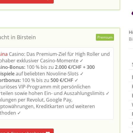
Hi
ucht in
Birstein
Premium
Bi
sina
Casino: Das Premium-Ziel für High Roller und
ebhaber exklusiver Casino-Momente ✓
sino-Bonus:
100 % bis zu
2.000 €/CHF + 300
ispiele
auf beliebten Novoline-Slots ✓
ortbonus:
100 % bis zu
500 €/CHF
✓
xuriöses VIP-Programm mit persönlichen
teilen sowie hohen Ein- und Auszahlungslimits ✓
lungen per Revolut, Google Pay,
yptowährungen, Kreditkarten und weiteren
thoden ✓