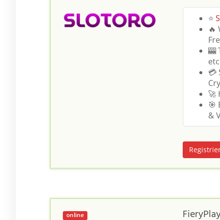
⭐
S
🔥
Fre
🎰
etc
💳 
Cry
🚀 
🎯 
& 
Registri
FieryPla
online