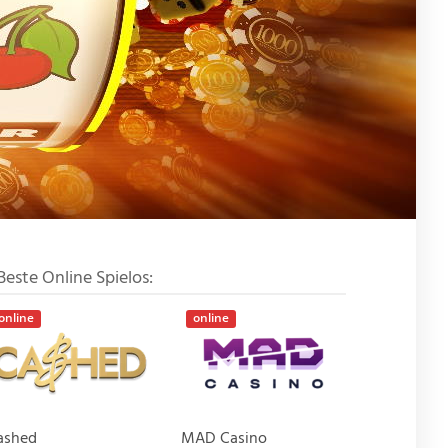
Beste Online Spielos:
online
online
ashed
MAD Casino