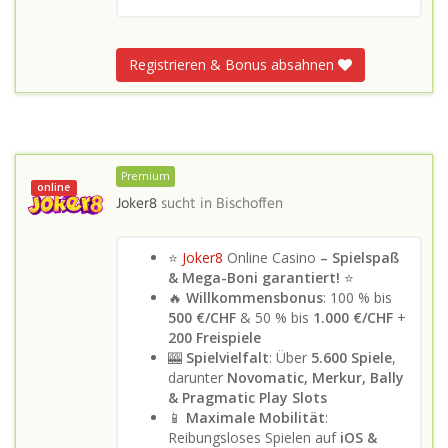
Registrieren & Bonus absahnen
Premium
online
Joker8
sucht in
Bischoffen
⭐
Joker8
Online Casino
– Spielspaß
& Mega-Boni garantiert!
⭐
🔥
Willkommensbonus
: 100 % bis
500 €/CHF
& 50 % bis
1.000 €/CHF
+
200 Freispiele
🎰
Spielvielfalt
: Über
5.600 Spiele
,
darunter
Novomatic, Merkur, Bally
& Pragmatic Play Slots
📱
Maximale Mobilität
:
Reibungsloses Spielen auf
iOS &