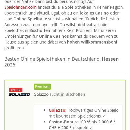
oder der Nähe? Dann bist du bei uns richtig! Auf
Spielofinden.com
findest du alle
Spielotheken
in deiner Region,
übersichtlich und aktuell. Egal, ob du ein
lokales Casino
oder
eine
Online Spielhalle
suchst – wir haben für dich die besten
Adressen zusammengestellt. Du willst nicht extra in die
Spielothek in
Bischoffen
fahren? Kein Problem! Mit unseren
Empfehlungen für
Online Casinos
kannst du bequem von zu
Hause aus spielen und dabei von
hohen Willkommensboni
profitieren.
Besten Online Spielotheken in Deutschland,
Hessen
2026
Premium
online
Golazzo
sucht in
Bischoffen
Golazzo
: Hochwertiges Online Spielo
mit luxuriösem Spielerlebnis ✓
Casino-Bonus:
100 % bis
2.000 € /
CHF + 200 Freispiele
✓