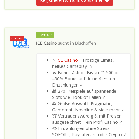
Registrieren & Bonus absahnen
Premium
online
ICE Casino
sucht in
Bischoffen
⭐
ICE Casino
– Frostige Limits,
heißes Gameplay! ⭐
🔥 Bonus Aktion: Bis zu €1.500 bei
450% Bonus auf deine 4 ersten
Einzahlungen ✓
🎁 270 Freispiele auf spannende
Slots wie Book of Fallen ✓
🎰 Große Auswahl: Pragmatic,
Gamomat, Novoline & viele mehr ✓
🏆 Vertrauenswürdig & mit Preisen
ausgezeichnet – ein Profi‑Casino ✓
💳 Einzahlungen ohne Stress:
SOFORT, Paysafecard oder Crypto ✓