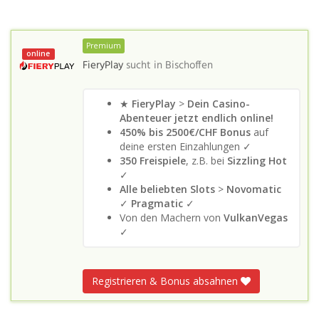
Premium
online
FieryPlay
sucht in
Bischoffen
★
FieryPlay
>
Dein Casino-
Abenteuer jetzt endlich online!
450% bis 2500€/CHF Bonus
auf
deine ersten Einzahlungen ✓
350 Freispiele
, z.B. bei
Sizzling Hot
✓
Alle beliebten Slots
>
Novomatic
✓
Pragmatic
✓
Von den Machern von
VulkanVegas
✓
Registrieren & Bonus absahnen