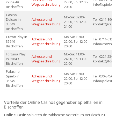
in 35649
22:00, So: 12:00-
Wegbeschreibung
info@spielpar
Bischoffen
20:00
Casino
Mo-Sa: 09:00-
Deluxe in
Adresse und
Tel: 0211-89012
23:00, So: 12:00-
35649
Wegbeschreibung
kontakt@casi
21:00
Bischoffen
Crown Play in
Mo-Sa: 10:00-
Adresse und
Tel: 0711-01234
35649
22:00, So: 12:00-
Wegbeschreibung
info@crownpl
Bischoffen
20:00
Fortuna Play
Mo-Sa: 11:00-
Adresse und
Tel: 0221-23456
in 35649
24:00, So: 13:00-
Wegbeschreibung
kontakt@fortu
Bischoffen
22:00
Palasino
Mo-Sa: 10:00-
Spielo in
Adresse und
Tel: 030-345678
22:00, So: 12:00-
35649
Wegbeschreibung
info@palasino
20:00
Bischoffen
Vorteile der Online Casinos gegenüber Spielhallen in
Bischoffen
Online Casinos
bieten dir zahlreiche Vorteile im Vergleich zu