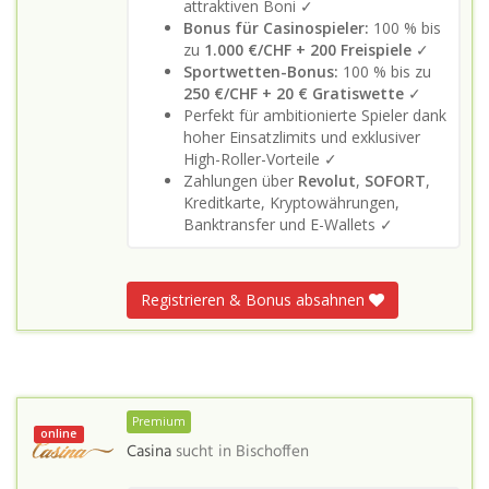
attraktiven Boni ✓
Bonus für Casinospieler:
100 % bis
zu
1.000 €/CHF + 200 Freispiele
✓
Sportwetten-Bonus:
100 % bis zu
250 €/CHF + 20 € Gratiswette
✓
Perfekt für ambitionierte Spieler dank
hoher Einsatzlimits und exklusiver
High-Roller-Vorteile ✓
Zahlungen über
Revolut
,
SOFORT
,
Kreditkarte, Kryptowährungen,
Banktransfer und E-Wallets ✓
Registrieren & Bonus absahnen
Premium
online
Casina
sucht in
Bischoffen