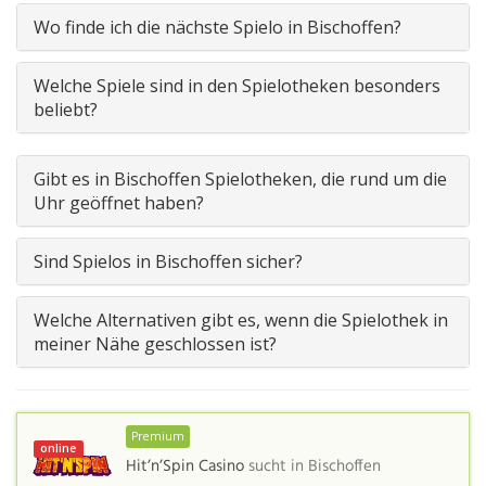
Wo finde ich die nächste Spielo in Bischoffen?
Welche Spiele sind in den Spielotheken besonders
beliebt?
Gibt es in Bischoffen Spielotheken, die rund um die
Uhr geöffnet haben?
Sind Spielos in Bischoffen sicher?
Welche Alternativen gibt es, wenn die Spielothek in
meiner Nähe geschlossen ist?
Premium
online
Hit’n’Spin Casino
sucht in
Bischoffen