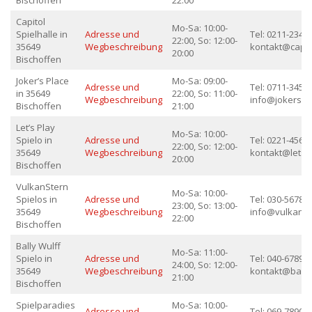
Bischoffen
22:00
Capitol
Mo-Sa: 10:00-
Spielhalle in
Adresse und
Tel: 0211-23456
22:00, So: 12:00-
35649
Wegbeschreibung
kontakt@capit
20:00
Bischoffen
Joker’s Place
Mo-Sa: 09:00-
Adresse und
Tel: 0711-34567
in 35649
22:00, So: 11:00-
Wegbeschreibung
info@jokerspl
Bischoffen
21:00
Let’s Play
Mo-Sa: 10:00-
Spielo in
Adresse und
Tel: 0221-45678
22:00, So: 12:00-
35649
Wegbeschreibung
kontakt@letsp
20:00
Bischoffen
VulkanStern
Mo-Sa: 10:00-
Spielos in
Adresse und
Tel: 030-567890
23:00, So: 13:00-
35649
Wegbeschreibung
info@vulkanst
22:00
Bischoffen
Bally Wulff
Mo-Sa: 11:00-
Spielo in
Adresse und
Tel: 040-678901
24:00, So: 12:00-
35649
Wegbeschreibung
kontakt@bally
21:00
Bischoffen
Spielparadies
Mo-Sa: 10:00-
Adresse und
Tel: 069-789012