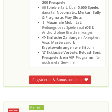
200 Freispiele
🎰
Spielvielfalt
: Über
5.600 Spiele
,
darunter
Novomatic, Merkur, Bally
& Pragmatic Play Slots
📱
Maximale Mobilität
:
Reibungsloses Spielen auf
iOS &
Android
ohne Einschränkungen
💳
Einfache Zahlungen
: Akzeptiert
Visa, Mastercard &
Kryptowährungen wie Bitcoin
🏆
Exklusive Vorteile
:
Reload-Boni,
Freispiele & ein VIP-Programm
für
noch mehr Gewinne!
Registrieren & Bonus absahnen
Premium
online