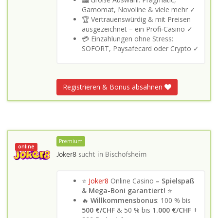
Gamomat, Novoline & viele mehr ✓
🏆 Vertrauenswürdig & mit Preisen
ausgezeichnet – ein Profi‑Casino ✓
💳 Einzahlungen ohne Stress:
SOFORT, Paysafecard oder Crypto ✓
Registrieren & Bonus absahnen
Premium
online
Joker8
sucht in
Bischofsheim
⭐
Joker8
Online Casino
– Spielspaß
& Mega-Boni garantiert!
⭐
🔥
Willkommensbonus
: 100 % bis
500 €/CHF
& 50 % bis
1.000 €/CHF
+