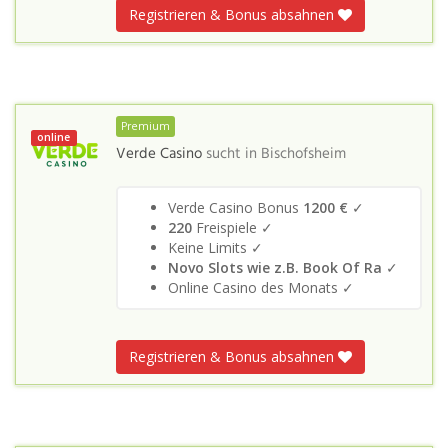
Registrieren & Bonus absahnen
Premium
online
Verde Casino
sucht in
Bischofsheim
Verde Casino Bonus
1200 €
✓
220
Freispiele ✓
Keine Limits ✓
Novo Slots wie z.B. Book Of Ra
✓
Online Casino des Monats ✓
Registrieren & Bonus absahnen