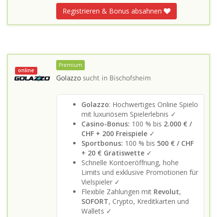
Registrieren & Bonus absahnen
Premium
online
Golazzo
sucht in
Bischofsheim
Golazzo
: Hochwertiges Online Spielo
mit luxuriösem Spielerlebnis ✓
Casino-Bonus:
100 % bis
2.000 € /
CHF + 200 Freispiele
✓
Sportbonus:
100 % bis
500 € / CHF
+ 20 € Gratiswette
✓
Schnelle Kontoeröffnung, hohe
Limits und exklusive Promotionen für
Vielspieler ✓
Flexible Zahlungen mit
Revolut
,
SOFORT
, Crypto, Kreditkarten und
Wallets ✓