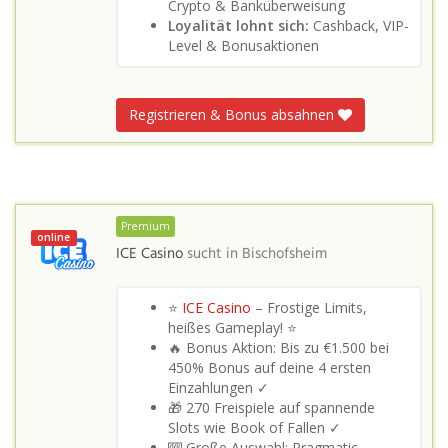
Crypto & Banküberweisung
Loyalität lohnt sich:
Cashback, VIP-
Level & Bonusaktionen
Registrieren & Bonus absahnen
Premium
online
ICE Casino
sucht in
Bischofsheim
⭐
ICE Casino
– Frostige Limits,
heißes Gameplay! ⭐
🔥 Bonus Aktion: Bis zu €1.500 bei
450% Bonus auf deine 4 ersten
Einzahlungen ✓
🎁 270 Freispiele auf spannende
Slots wie Book of Fallen ✓
🎰 Große Auswahl: Pragmatic,