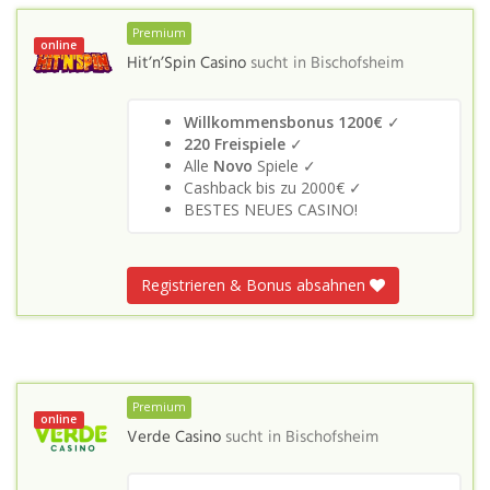
Premium
online
Hit’n’Spin Casino
sucht in
Bischofsheim
Willkommensbonus 1200€
✓
220 Freispiele
✓
Alle
Novo
Spiele ✓
Cashback bis zu 2000€ ✓
BESTES NEUES CASINO!
Registrieren & Bonus absahnen
Premium
online
Verde Casino
sucht in
Bischofsheim