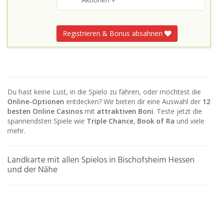
Registrieren & Bonus absahnen
Du hast keine Lust, in die Spielo zu fahren, oder möchtest die
Online-Optionen
entdecken? Wir bieten dir eine Auswahl der
12
besten Online Casinos
mit
attraktiven Boni
. Teste jetzt die
spannendsten Spiele wie
Triple Chance
,
Book of Ra
und viele
mehr.
Landkarte mit allen Spielos in Bischofsheim Hessen
und der Nähe