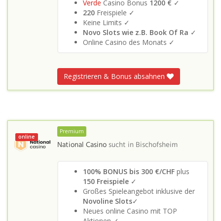
Verde
Casino Bonus
1200 €
✓
220
Freispiele ✓
Keine Limits ✓
Novo Slots wie z.B. Book Of Ra
✓
Online Casino des Monats ✓
Registrieren & Bonus absahnen
Premium
online
National Casino
sucht in
Bischofsheim
100% BONUS bis 300 €/CHF
plus
150 Freispiele
✓
Großes Spieleangebot inklusive der
Novoline Slots
✓
Neues online Casino mit TOP
Aktionen ✓