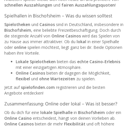
schnellen Auszahlungen
und
fairen Auszahlungsquoten
!
Spielhallen in Bischofsheim – Was du wissen solltest
Spielotheken
und
Casinos
sind in Deutschland, insbesondere in
Bischofsheim
, eine beliebte Freizeitbeschäftigung. Doch durch
die steigende Anzahl von
Online Casinos
wird das Spielen von
zu Hause aus immer attraktiver. Ob du
lokal
in einer Spielhalle
oder
online
spielen möchtest, liegt ganz bei dir. Beide Optionen
haben ihre Vorteile.
Lokale Spielotheken
bieten das
echte Casino-Erlebnis
mit einer einzigartigen Atmosphäre.
Online Casinos
bieten dir dagegen die Möglichkeit,
flexibel
und
ohne Wartezeiten
zu spielen.
Jetzt auf
spielofinden.com
registrieren und die besten
Angebote entdecken!
Zusammenfassung: Online oder lokal – Was ist besser?
Ob du dich für eine
lokale Spielhalle
in
Bischofsheim
oder ein
Online Casino
entscheidest, hängt von deinen Vorlieben ab.
Online Casinos
bieten dir mehr
Flexibilität
und oft höhere