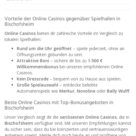
Vorteile der Online Casinos gegenüber Spielhallen in
Bischofsheim
Online Casinos
bieten dir zahlreiche Vorteile im Vergleich zu
lokalen Spielhallen:
Rund um die Uhr geöffnet
– spiele jederzeit, ohne an
Öffnungszeiten gebunden zu sein.
Attraktive Boni
– sichere dir bis zu
1.500 €
Willkommensbonus
bei unseren empfohlenen Online
Casinos.
Kein Dresscode
– bequem von zu Hause aus spielen.
Große Spielauswahl
– entdecke beliebte
Automatenspiele wie
Merkur
,
Novoline
oder
Bally Wulff
.
Beste Online Casinos mit Top-Bonusangeboten in
Bischofsheim
Unser Vergleich zeigt dir die
seriösesten Online Casinos
, die in
Bischofsheim
verfügbar sind. Mit unseren Empfehlungen kannst
du sicher sein, dass du bei lizenzierten und vertrauenswürdigen
Anbietern spielst. Melde dich noch heute an und profitiere von