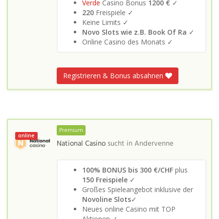
Verde
Casino Bonus
1200 €
✓
220
Freispiele ✓
Keine Limits ✓
Novo Slots wie z.B. Book Of Ra
✓
Online Casino des Monats ✓
Registrieren & Bonus absahnen
Premium
online
National Casino
sucht in
Andervenne
100% BONUS bis 300 €/CHF
plus
150 Freispiele
✓
Großes Spieleangebot inklusive der
Novoline Slots
✓
Neues online Casino mit TOP
Aktionen ✓