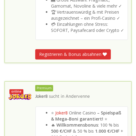
Gamomat, Novoline & viele mehr ✓
🏆 Vertrauenswürdig & mit Preisen
ausgezeichnet – ein Profi‑Casino ✓
💳 Einzahlungen ohne Stress:
SOFORT, Paysafecard oder Crypto ✓
Registrieren & Bonus absahnen
Premium
online
Joker8
sucht in
Andervenne
⭐
Joker8
Online Casino
– Spielspaß
& Mega-Boni garantiert!
⭐
🔥
Willkommensbonus
: 100 % bis
500 €/CHF
& 50 % bis
1.000 €/CHF
+