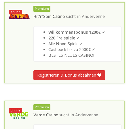
Premium
online
Hit’n’Spin Casino
sucht in
Andervenne
Willkommensbonus 1200€
✓
220 Freispiele
✓
Alle
Novo
Spiele ✓
Cashback bis zu 2000€ ✓
BESTES NEUES CASINO!
Registrieren & Bonus absahnen
Premium
online
Verde Casino
sucht in
Andervenne