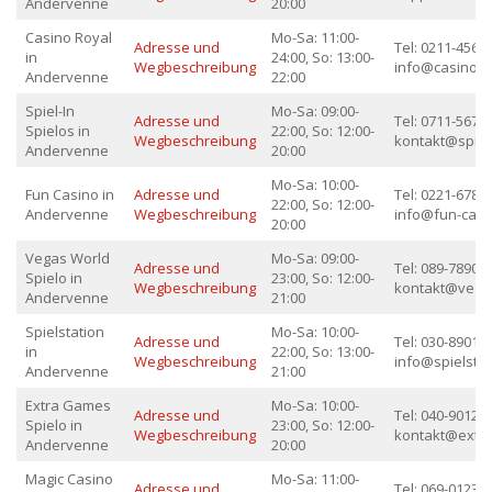
Andervenne
20:00
Casino Royal
Mo-Sa: 11:00-
Adresse und
Tel: 0211-45678
in
24:00, So: 13:00-
Wegbeschreibung
info@casino-r
Andervenne
22:00
Spiel-In
Mo-Sa: 09:00-
Adresse und
Tel: 0711-56789
Spielos in
22:00, So: 12:00-
Wegbeschreibung
kontakt@spiel-
Andervenne
20:00
Mo-Sa: 10:00-
Fun Casino in
Adresse und
Tel: 0221-67890
22:00, So: 12:00-
Andervenne
Wegbeschreibung
info@fun-casi
20:00
Vegas World
Mo-Sa: 09:00-
Adresse und
Tel: 089-789012
Spielo in
23:00, So: 12:00-
Wegbeschreibung
kontakt@vega
Andervenne
21:00
Spielstation
Mo-Sa: 10:00-
Adresse und
Tel: 030-890123
in
22:00, So: 13:00-
Wegbeschreibung
info@spielstat
Andervenne
21:00
Extra Games
Mo-Sa: 10:00-
Adresse und
Tel: 040-901234
Spielo in
23:00, So: 12:00-
Wegbeschreibung
kontakt@extr
Andervenne
20:00
Magic Casino
Mo-Sa: 11:00-
Adresse und
Tel: 069-012345