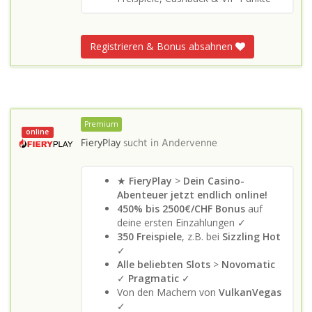
Registrieren & Bonus absahnen
Premium
online
FieryPlay
sucht in
Andervenne
★
FieryPlay
>
Dein Casino-
Abenteuer jetzt endlich online!
450% bis 2500€/CHF Bonus
auf
deine ersten Einzahlungen ✓
350 Freispiele
, z.B. bei
Sizzling Hot
✓
Alle beliebten Slots
>
Novomatic
✓
Pragmatic
✓
Von den Machern von
VulkanVegas
✓