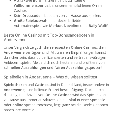
Attraktive Boni
– sichere dir bis zu
1.500 €
Willkommensbonus
bei unseren empfohlenen Online
Casinos.
Kein Dresscode
– bequem von zu Hause aus spielen.
Große Spielauswahl
– entdecke beliebte
Automatenspiele wie
Merkur
,
Novoline
oder
Bally Wulff
.
Beste Online Casinos mit Top-Bonusangeboten in
Andervenne
Unser Vergleich zeigt dir die
seriösesten Online Casinos
, die in
Andervenne
verfügbar sind. Mit unseren Empfehlungen kannst
du sicher sein, dass du bei lizenzierten und vertrauenswürdigen
Anbietern spielst. Melde dich noch heute an und profitiere von
schnellen Auszahlungen
und
fairen Auszahlungsquoten
!
Spielhallen in Andervenne – Was du wissen solltest
Spielotheken
und
Casinos
sind in Deutschland, insbesondere in
Andervenne
, eine beliebte Freizeitbeschäftigung. Doch durch
die steigende Anzahl von
Online Casinos
wird das Spielen von
zu Hause aus immer attraktiver. Ob du
lokal
in einer Spielhalle
oder
online
spielen möchtest, liegt ganz bei dir. Beide Optionen
haben ihre Vorteile.