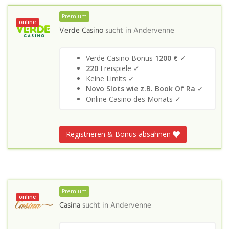
Premium
online
Verde Casino
sucht in
Andervenne
Verde Casino Bonus
1200 €
✓
220
Freispiele ✓
Keine Limits ✓
Novo Slots wie z.B. Book Of Ra
✓
Online Casino des Monats ✓
Registrieren & Bonus absahnen
Premium
online
Casina
sucht in
Andervenne