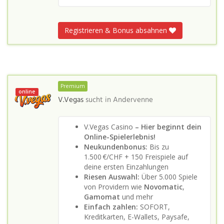
Registrieren & Bonus absahnen
Premium
online
V.Vegas
sucht in
Andervenne
V.Vegas Casino
– Hier beginnt dein
Online-Spielerlebnis!
Neukundenbonus:
Bis zu
1.500 €/CHF + 150 Freispiele auf
deine ersten Einzahlungen
Riesen Auswahl:
Über 5.000 Spiele
von Providern wie
Novomatic
,
Gamomat
und mehr
Einfach zahlen:
SOFORT,
Kreditkarten, E-Wallets, Paysafe,