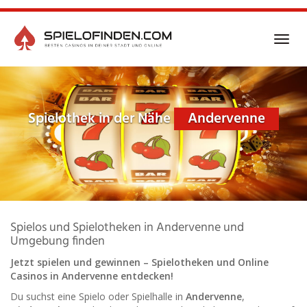
Skip
to
main
Toggl
content
navig
Spielothek in der Nähe
Andervenne
Spielos und Spielotheken in Andervenne und
Umgebung finden
Jetzt spielen und gewinnen – Spielotheken und Online
Casinos in Andervenne entdecken!
Du suchst eine Spielo oder Spielhalle in
Andervenne
,