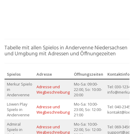
Tabelle mit allen Spielos in Andervenne Niedersachsen
und Umgbung mit Adressen und Öffnungezeiten
Spielos
Adresse
Öffnungszeiten
Kontaktinfor
Merkur Spielo
Mo-Sa: 09:00-
Adresse und
Tel: 030-123456
in
22:00, So: 10:00-
Wegbeschreibung
info@merkur.
Andervenne
20:00
Löwen Play
Mo-Sa: 10:00-
Adresse und
Tel: 040-234567
Spielo in
23:00, So: 12:00-
Wegbeschreibung
kontakt@loew
Andervenne
21:00
Admiral
Mo-Sa: 10:00-
Adresse und
Tel: 069-345678
Spielo in
22:00, So: 12:00-
Wegbeschreibung
support@admi