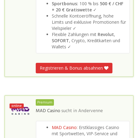
Sportbonus:
100 % bis
500 € / CHF
+ 20 € Gratiswette
✓
Schnelle Kontoeröffnung, hohe
Limits und exklusive Promotionen für
Vielspieler ✓
Flexible Zahlungen mit
Revolut
,
SOFORT
, Crypto, Kreditkarten und
Wallets ✓
Registrieren & Bonus absahnen
Premium
online
MAD Casino
sucht in
Andervenne
MAD Casino
: Erstklassiges Casino
mit Sportwetten, VIP-Service und