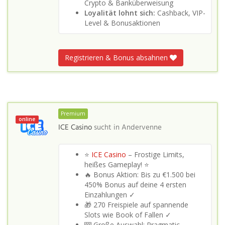
Crypto & Banküberweisung
Loyalität lohnt sich:
Cashback, VIP-
Level & Bonusaktionen
Registrieren & Bonus absahnen
Premium
online
ICE Casino
sucht in
Andervenne
⭐
ICE Casino
– Frostige Limits,
heißes Gameplay! ⭐
🔥 Bonus Aktion: Bis zu €1.500 bei
450% Bonus auf deine 4 ersten
Einzahlungen ✓
🎁 270 Freispiele auf spannende
Slots wie Book of Fallen ✓
🎰 Große Auswahl: Pragmatic,