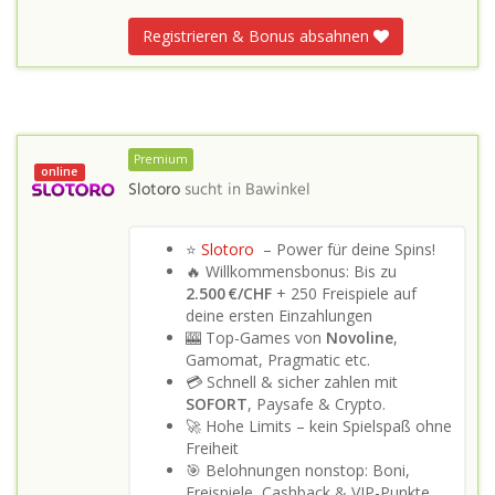
Registrieren & Bonus absahnen
Premium
online
Slotoro
sucht in
Bawinkel
⭐
Slotoro
– Power für deine Spins!
🔥 Willkommensbonus: Bis zu
2.500 €/CHF
+ 250 Freispiele auf
deine ersten Einzahlungen
🎰 Top-Games von
Novoline
,
Gamomat, Pragmatic etc.
💳 Schnell & sicher zahlen mit
SOFORT
, Paysafe & Crypto.
🚀 Hohe Limits – kein Spielspaß ohne
Freiheit
🎯 Belohnungen nonstop: Boni,
Freispiele, Cashback & VIP-Punkte