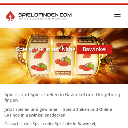
Skip
to
main
Toggl
content
navig
Spielothek in der Nähe
Bawinkel
Spielos und Spielotheken in Bawinkel und Umgebung
finden
Jetzt spielen und gewinnen – Spielotheken und Online
Casinos in Bawinkel entdecken!
Du suchst eine Spielo oder Spielhalle in
Bawinkel
,