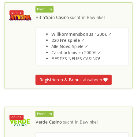
Premium
online
Hit’n’Spin Casino
sucht in
Bawinkel
Willkommensbonus 1200€
✓
220 Freispiele
✓
Alle
Novo
Spiele ✓
Cashback bis zu 2000€ ✓
BESTES NEUES CASINO!
Registrieren & Bonus absahnen
Premium
online
Verde Casino
sucht in
Bawinkel