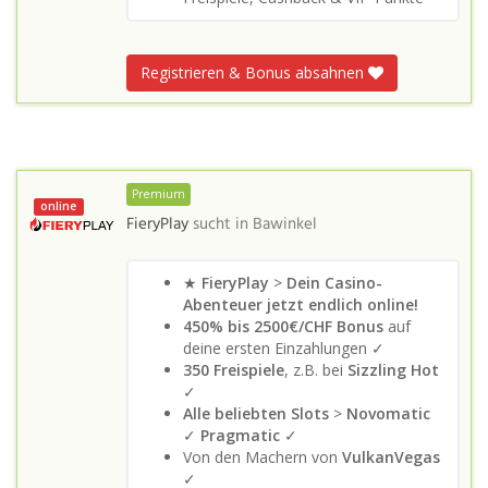
Registrieren & Bonus absahnen
Premium
online
FieryPlay
sucht in
Bawinkel
★
FieryPlay
>
Dein Casino-
Abenteuer jetzt endlich online!
450% bis 2500€/CHF Bonus
auf
deine ersten Einzahlungen ✓
350 Freispiele
, z.B. bei
Sizzling Hot
✓
Alle beliebten Slots
>
Novomatic
✓
Pragmatic
✓
Von den Machern von
VulkanVegas
✓