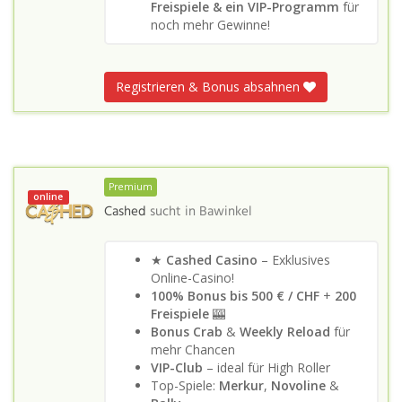
Freispiele & ein VIP-Programm
für
noch mehr Gewinne!
Registrieren & Bonus absahnen
Premium
online
Cashed
sucht in
Bawinkel
★
Cashed Casino
– Exklusives
Online-Casino!
100% Bonus bis 500 €
/ CHF
+
200
Freispiele
🎰
Bonus Crab
&
Weekly Reload
für
mehr Chancen
VIP-Club
– ideal für High Roller
Top-Spiele:
Merkur
,
Novoline
&