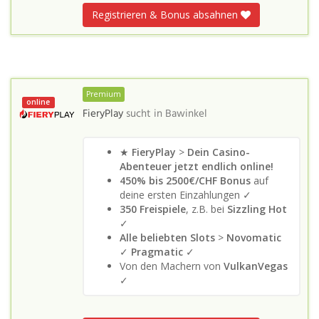
Registrieren & Bonus absahnen
Premium
online
FieryPlay
sucht in
Bawinkel
★
FieryPlay
>
Dein Casino-
Abenteuer jetzt endlich online!
450% bis 2500€/CHF Bonus
auf
deine ersten Einzahlungen ✓
350 Freispiele
, z.B. bei
Sizzling Hot
✓
Alle beliebten Slots
>
Novomatic
✓
Pragmatic
✓
Von den Machern von
VulkanVegas
✓