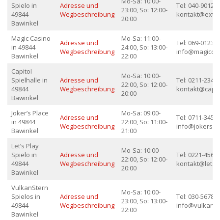
Mo-Sa: 10:00-
Spielo in
Adresse und
Tel: 040-901234
23:00, So: 12:00-
49844
Wegbeschreibung
kontakt@extr
20:00
Bawinkel
Magic Casino
Mo-Sa: 11:00-
Adresse und
Tel: 069-012345
in 49844
24:00, So: 13:00-
Wegbeschreibung
info@magiccas
Bawinkel
22:00
Capitol
Mo-Sa: 10:00-
Spielhalle in
Adresse und
Tel: 0211-23456
22:00, So: 12:00-
49844
Wegbeschreibung
kontakt@capit
20:00
Bawinkel
Joker’s Place
Mo-Sa: 09:00-
Adresse und
Tel: 0711-34567
in 49844
22:00, So: 11:00-
Wegbeschreibung
info@jokerspl
Bawinkel
21:00
Let’s Play
Mo-Sa: 10:00-
Spielo in
Adresse und
Tel: 0221-45678
22:00, So: 12:00-
49844
Wegbeschreibung
kontakt@letsp
20:00
Bawinkel
VulkanStern
Mo-Sa: 10:00-
Spielos in
Adresse und
Tel: 030-567890
23:00, So: 13:00-
49844
Wegbeschreibung
info@vulkanst
22:00
Bawinkel