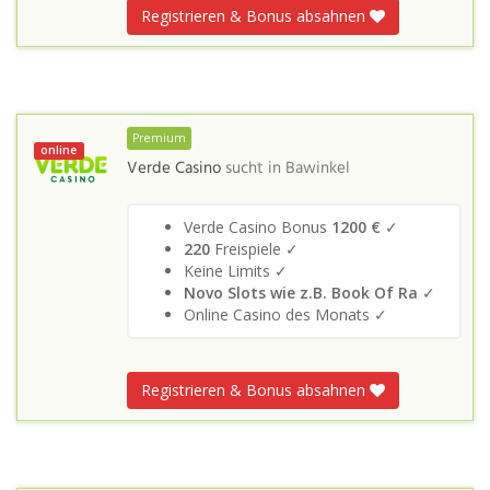
Registrieren & Bonus absahnen
Premium
online
Verde Casino
sucht in
Bawinkel
Verde Casino Bonus
1200 €
✓
220
Freispiele ✓
Keine Limits ✓
Novo Slots wie z.B. Book Of Ra
✓
Online Casino des Monats ✓
Registrieren & Bonus absahnen