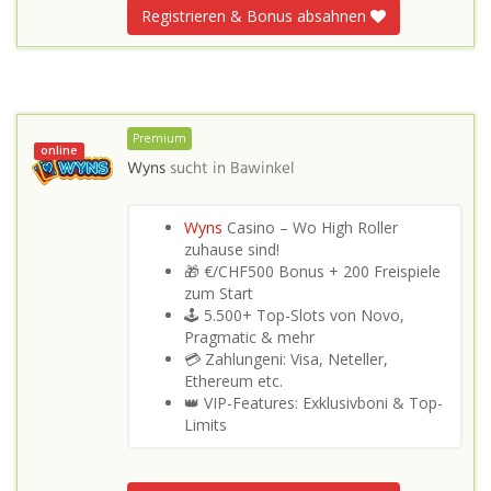
Registrieren & Bonus absahnen
Premium
online
Wyns
sucht in
Bawinkel
Wyns
Casino – Wo High Roller
zuhause sind!
🎁 €/CHF500 Bonus + 200 Freispiele
zum Start
🕹️ 5.500+ Top-Slots von Novo,
Pragmatic & mehr
💳 Zahlungeni: Visa, Neteller,
Ethereum etc.
👑 VIP-Features: Exklusivboni & Top-
Limits