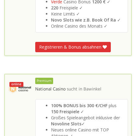
Verde
Casino Bonus
1200 €
✓
220
Freispiele ✓
Keine Limits ✓
Novo Slots wie z.B. Book Of Ra
✓
Online Casino des Monats ✓
Registrieren & Bonus absahnen
Premium
online
National Casino
sucht in
Bawinkel
100% BONUS bis 300 €/CHF
plus
150 Freispiele
✓
Großes Spieleangebot inklusive der
Novoline Slots
✓
Neues online Casino mit TOP
Aktionen ✓