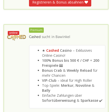
Registrieren & Bonus absahnen
Premium
online
Cashed
sucht in
Bawinkel
★
Cashed
Casino
– Exklusives
Online-Casino!
100% Bonus bis 500 €
/ CHF
+
200
Freispiele
🎰
Bonus Crab
&
Weekly Reload
für
mehr Chancen
VIP-Club
– ideal für High Roller
Top-Spiele:
Merkur
,
Novoline
&
Bally
Einfache Zahlungen über
Sofortüberweisung
&
Sparkasse
✔️