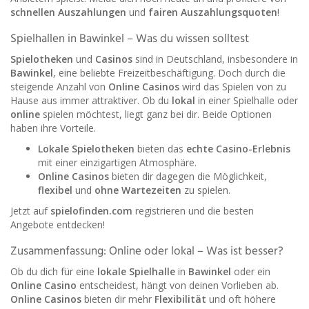
schnellen Auszahlungen
und
fairen Auszahlungsquoten
!
Spielhallen in Bawinkel – Was du wissen solltest
Spielotheken
und
Casinos
sind in Deutschland, insbesondere in
Bawinkel
, eine beliebte Freizeitbeschäftigung. Doch durch die
steigende Anzahl von
Online Casinos
wird das Spielen von zu
Hause aus immer attraktiver. Ob du
lokal
in einer Spielhalle oder
online
spielen möchtest, liegt ganz bei dir. Beide Optionen
haben ihre Vorteile.
Lokale Spielotheken
bieten das
echte Casino-Erlebnis
mit einer einzigartigen Atmosphäre.
Online Casinos
bieten dir dagegen die Möglichkeit,
flexibel
und
ohne Wartezeiten
zu spielen.
Jetzt auf
spielofinden.com
registrieren und die besten
Angebote entdecken!
Zusammenfassung: Online oder lokal – Was ist besser?
Ob du dich für eine
lokale Spielhalle
in
Bawinkel
oder ein
Online Casino
entscheidest, hängt von deinen Vorlieben ab.
Online Casinos
bieten dir mehr
Flexibilität
und oft höhere