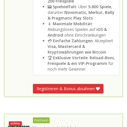
200 Freispiele
🎰
Spielvielfalt
: Über
5.600 Spiele
,
darunter
Novomatic, Merkur, Bally
& Pragmatic Play Slots
📱
Maximale Mobilität
:
Reibungsloses Spielen auf
iOS &
Android
ohne Einschränkungen
💳
Einfache Zahlungen
: Akzeptiert
Visa, Mastercard &
Kryptowährungen wie Bitcoin
🏆
Exklusive Vorteile
:
Reload-Boni,
Freispiele & ein VIP-Programm
für
noch mehr Gewinne!
Registrieren & Bonus absahnen
Premium
online