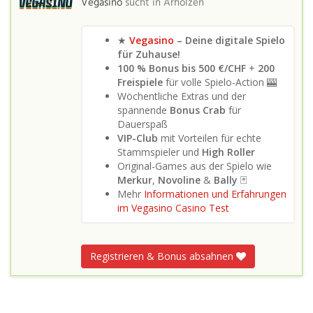
Vegasino
sucht in
Arholzen
★
Vegasino
– Deine digitale Spielo
für Zuhause!
100 % Bonus bis 500 €/CHF
+
200
Freispiele
für volle Spielo-Action 🎰
Wöchentliche Extras und der
spannende
Bonus Crab
für
Dauerspaß
VIP-Club
mit Vorteilen für echte
Stammspieler und
High Roller
Original-Games aus der Spielo wie
Merkur
,
Novoline
&
Bally
🃏
Mehr
Informationen und Erfahrungen
im Vegasino Casino Test
Registrieren & Bonus absahnen