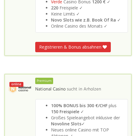
Verde
Casino Bonus
1200 €
✓
220
Freispiele ✓
Keine Limits ✓
Novo Slots wie z.B. Book Of Ra
✓
Online Casino des Monats ✓
Registrieren & Bonus absahnen
Premium
online
National Casino
sucht in
Arholzen
100% BONUS bis 300 €/CHF
plus
150 Freispiele
✓
Großes Spieleangebot inklusive der
Novoline Slots
✓
Neues online Casino mit TOP
Aktionen ✓