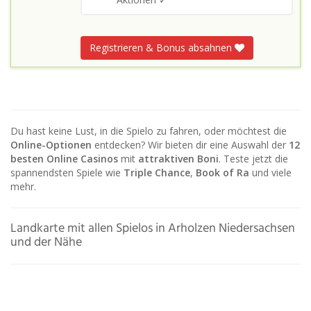
Registrieren & Bonus absahnen
Du hast keine Lust, in die Spielo zu fahren, oder möchtest die
Online-Optionen
entdecken? Wir bieten dir eine Auswahl der
12
besten Online Casinos
mit
attraktiven Boni
. Teste jetzt die
spannendsten Spiele wie
Triple Chance
,
Book of Ra
und viele
mehr.
Landkarte mit allen Spielos in Arholzen Niedersachsen
und der Nähe