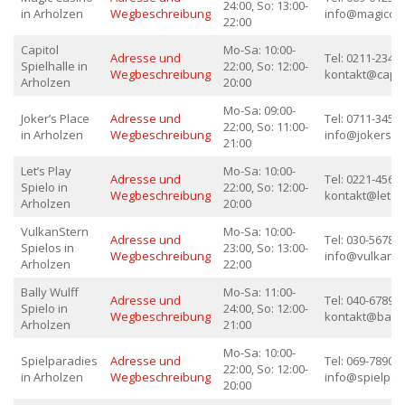
24:00, So: 13:00-
in Arholzen
Wegbeschreibung
info@magiccas
22:00
Capitol
Mo-Sa: 10:00-
Adresse und
Tel: 0211-23456
Spielhalle in
22:00, So: 12:00-
Wegbeschreibung
kontakt@capit
Arholzen
20:00
Mo-Sa: 09:00-
Joker’s Place
Adresse und
Tel: 0711-34567
22:00, So: 11:00-
in Arholzen
Wegbeschreibung
info@jokerspl
21:00
Let’s Play
Mo-Sa: 10:00-
Adresse und
Tel: 0221-45678
Spielo in
22:00, So: 12:00-
Wegbeschreibung
kontakt@letsp
Arholzen
20:00
VulkanStern
Mo-Sa: 10:00-
Adresse und
Tel: 030-567890
Spielos in
23:00, So: 13:00-
Wegbeschreibung
info@vulkanst
Arholzen
22:00
Bally Wulff
Mo-Sa: 11:00-
Adresse und
Tel: 040-678901
Spielo in
24:00, So: 12:00-
Wegbeschreibung
kontakt@bally
Arholzen
21:00
Mo-Sa: 10:00-
Spielparadies
Adresse und
Tel: 069-789012
22:00, So: 12:00-
in Arholzen
Wegbeschreibung
info@spielpar
20:00