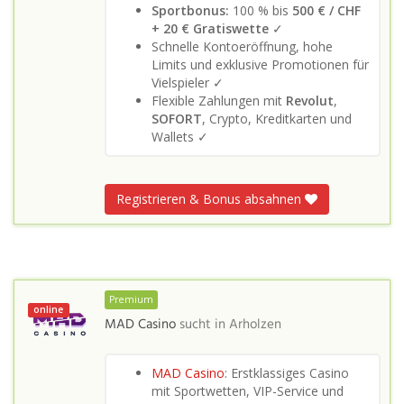
Sportbonus:
100 % bis
500 € / CHF
+ 20 € Gratiswette
✓
Schnelle Kontoeröffnung, hohe
Limits und exklusive Promotionen für
Vielspieler ✓
Flexible Zahlungen mit
Revolut
,
SOFORT
, Crypto, Kreditkarten und
Wallets ✓
Registrieren & Bonus absahnen
Premium
online
MAD Casino
sucht in
Arholzen
MAD Casino
: Erstklassiges Casino
mit Sportwetten, VIP-Service und