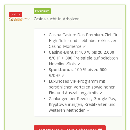
Premium
online
Casina
sucht in
Arholzen
Casina Casino: Das Premium-Ziel für
High Roller und Liebhaber exklusiver
Casino-Momente ✓
Casino-Bonus:
100 % bis zu
2.000
€/CHF + 300 Freispiele
auf beliebten
Novoline-Slots ✓
Sportbonus:
100 % bis zu
500
€/CHF
✓
Luxuriöses VIP-Programm mit
persönlichen Vorteilen sowie hohen
Ein- und Auszahlungslimits ✓
Zahlungen per Revolut, Google Pay,
Kryptowährungen, Kreditkarten und
weiteren Methoden ✓