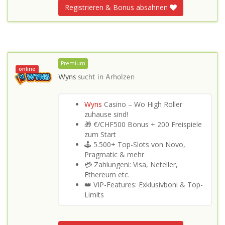
Registrieren & Bonus absahnen
Premium
online
Wyns
sucht in
Arholzen
Wyns
Casino – Wo High Roller
zuhause sind!
🎁 €/CHF500 Bonus + 200 Freispiele
zum Start
🕹️ 5.500+ Top-Slots von Novo,
Pragmatic & mehr
💳 Zahlungeni: Visa, Neteller,
Ethereum etc.
👑 VIP-Features: Exklusivboni & Top-
Limits