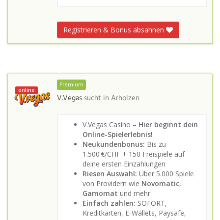
Registrieren & Bonus absahnen
Premium
online
V.Vegas
sucht in
Arholzen
V.Vegas Casino
– Hier beginnt dein
Online-Spielerlebnis!
Neukundenbonus:
Bis zu
1.500 €/CHF + 150 Freispiele auf
deine ersten Einzahlungen
Riesen Auswahl:
Über 5.000 Spiele
von Providern wie
Novomatic
,
Gamomat
und mehr
Einfach zahlen:
SOFORT,
Kreditkarten, E-Wallets, Paysafe,