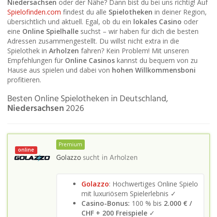
Niedersachsen
oder der Nähe? Dann bist du bei uns richtig! Auf
Spielofinden.com
findest du alle
Spielotheken
in deiner Region,
übersichtlich und aktuell. Egal, ob du ein
lokales Casino
oder
eine
Online Spielhalle
suchst – wir haben für dich die besten
Adressen zusammengestellt. Du willst nicht extra in die
Spielothek in
Arholzen
fahren? Kein Problem! Mit unseren
Empfehlungen für
Online Casinos
kannst du bequem von zu
Hause aus spielen und dabei von
hohen Willkommensboni
profitieren.
Besten Online Spielotheken in Deutschland,
Niedersachsen
2026
Premium
online
Golazzo
sucht in
Arholzen
Golazzo
: Hochwertiges Online Spielo
mit luxuriösem Spielerlebnis ✓
Casino-Bonus:
100 % bis
2.000 € /
CHF + 200 Freispiele
✓