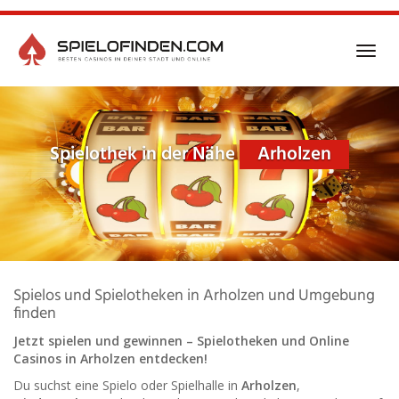
Skip
to
main
Toggl
content
navig
Spielothek in der Nähe
Arholzen
Spielos und Spielotheken in Arholzen und Umgebung
finden
Jetzt spielen und gewinnen – Spielotheken und Online
Casinos in Arholzen entdecken!
Du suchst eine Spielo oder Spielhalle in
Arholzen
,