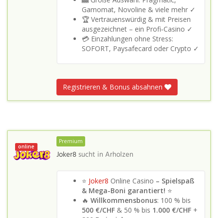
Gamomat, Novoline & viele mehr ✓
🏆 Vertrauenswürdig & mit Preisen
ausgezeichnet – ein Profi‑Casino ✓
💳 Einzahlungen ohne Stress:
SOFORT, Paysafecard oder Crypto ✓
Registrieren & Bonus absahnen
Premium
online
Joker8
sucht in
Arholzen
⭐
Joker8
Online Casino
– Spielspaß
& Mega-Boni garantiert!
⭐
🔥
Willkommensbonus
: 100 % bis
500 €/CHF
& 50 % bis
1.000 €/CHF
+