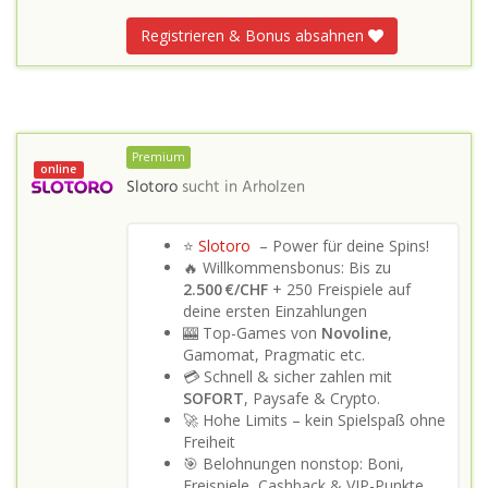
Registrieren & Bonus absahnen
Premium
online
Slotoro
sucht in
Arholzen
⭐
Slotoro
– Power für deine Spins!
🔥 Willkommensbonus: Bis zu
2.500 €/CHF
+ 250 Freispiele auf
deine ersten Einzahlungen
🎰 Top-Games von
Novoline
,
Gamomat, Pragmatic etc.
💳 Schnell & sicher zahlen mit
SOFORT
, Paysafe & Crypto.
🚀 Hohe Limits – kein Spielspaß ohne
Freiheit
🎯 Belohnungen nonstop: Boni,
Freispiele, Cashback & VIP-Punkte