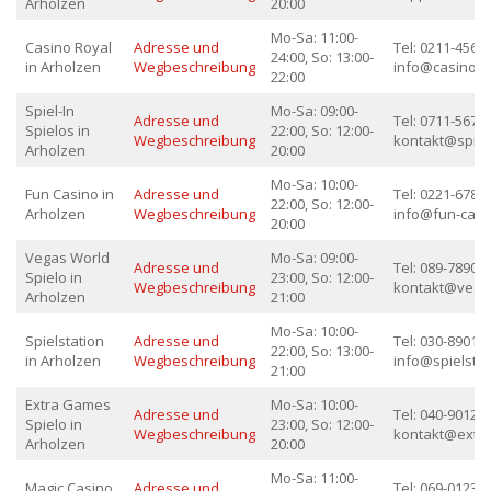
Arholzen
20:00
Mo-Sa: 11:00-
Casino Royal
Adresse und
Tel: 0211-45678
24:00, So: 13:00-
in Arholzen
Wegbeschreibung
info@casino-r
22:00
Spiel-In
Mo-Sa: 09:00-
Adresse und
Tel: 0711-56789
Spielos in
22:00, So: 12:00-
Wegbeschreibung
kontakt@spiel-
Arholzen
20:00
Mo-Sa: 10:00-
Fun Casino in
Adresse und
Tel: 0221-67890
22:00, So: 12:00-
Arholzen
Wegbeschreibung
info@fun-casi
20:00
Vegas World
Mo-Sa: 09:00-
Adresse und
Tel: 089-789012
Spielo in
23:00, So: 12:00-
Wegbeschreibung
kontakt@vega
Arholzen
21:00
Mo-Sa: 10:00-
Spielstation
Adresse und
Tel: 030-890123
22:00, So: 13:00-
in Arholzen
Wegbeschreibung
info@spielstat
21:00
Extra Games
Mo-Sa: 10:00-
Adresse und
Tel: 040-901234
Spielo in
23:00, So: 12:00-
Wegbeschreibung
kontakt@extr
Arholzen
20:00
Mo-Sa: 11:00-
Magic Casino
Adresse und
Tel: 069-012345