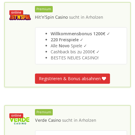
Premium
online
Hit’n’Spin Casino
sucht in
Arholzen
Willkommensbonus 1200€
✓
220 Freispiele
✓
Alle
Novo
Spiele ✓
Cashback bis zu 2000€ ✓
BESTES NEUES CASINO!
Registrieren & Bonus absahnen
Premium
online
Verde Casino
sucht in
Arholzen