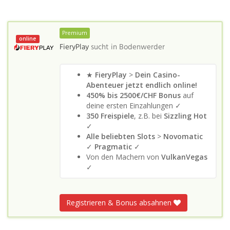
Premium
online
FieryPlay
sucht in
Bodenwerder
★
FieryPlay
>
Dein Casino-
Abenteuer jetzt endlich online!
450% bis 2500€/CHF Bonus
auf
deine ersten Einzahlungen ✓
350 Freispiele
, z.B. bei
Sizzling Hot
✓
Alle beliebten Slots
>
Novomatic
✓
Pragmatic
✓
Von den Machern von
VulkanVegas
✓
Registrieren & Bonus absahnen