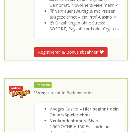
Gamomat, Novoline & viele mehr ✓
🏆 Vertrauenswürdig & mit Preisen
ausgezeichnet – ein Profi‑Casino ✓
💳 Einzahlungen ohne Stress:
SOFORT, Paysafecard oder Crypto ✓
Registrieren & Bonus absahnen
Premium
online
V.Vegas
sucht in
Bodenwerder
V.Vegas Casino
– Hier beginnt dein
Online-Spielerlebnis!
Neukundenbonus:
Bis zu
1.500 €/CHF + 150 Freispiele auf