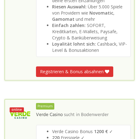
deine ersten Einzahlungen
Riesen Auswahl:
Über 5.000 Spiele
von Providern wie
Novomatic
,
Gamomat
und mehr
Einfach zahlen:
SOFORT,
Kreditkarten, E-Wallets, Paysafe,
Crypto & Banküberweisung
Loyalität lohnt sich:
Cashback, VIP-
Level & Bonusaktionen
Registrieren & Bonus absahnen
Premium
online
Verde Casino
sucht in
Bodenwerder
Verde Casino Bonus
1200 €
✓
220
Freispiele ✓