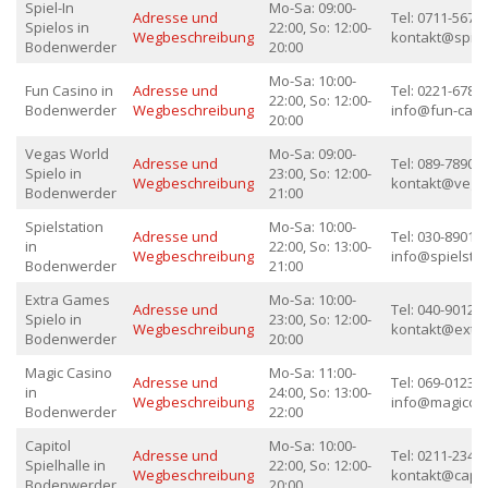
Spiel-In
Mo-Sa: 09:00-
Adresse und
Tel: 0711-56789
Spielos in
22:00, So: 12:00-
Wegbeschreibung
kontakt@spiel-
Bodenwerder
20:00
Mo-Sa: 10:00-
Fun Casino in
Adresse und
Tel: 0221-67890
22:00, So: 12:00-
Bodenwerder
Wegbeschreibung
info@fun-casi
20:00
Vegas World
Mo-Sa: 09:00-
Adresse und
Tel: 089-789012
Spielo in
23:00, So: 12:00-
Wegbeschreibung
kontakt@vega
Bodenwerder
21:00
Spielstation
Mo-Sa: 10:00-
Adresse und
Tel: 030-890123
in
22:00, So: 13:00-
Wegbeschreibung
info@spielstat
Bodenwerder
21:00
Extra Games
Mo-Sa: 10:00-
Adresse und
Tel: 040-901234
Spielo in
23:00, So: 12:00-
Wegbeschreibung
kontakt@extr
Bodenwerder
20:00
Magic Casino
Mo-Sa: 11:00-
Adresse und
Tel: 069-012345
in
24:00, So: 13:00-
Wegbeschreibung
info@magiccas
Bodenwerder
22:00
Capitol
Mo-Sa: 10:00-
Adresse und
Tel: 0211-23456
Spielhalle in
22:00, So: 12:00-
Wegbeschreibung
kontakt@capit
Bodenwerder
20:00