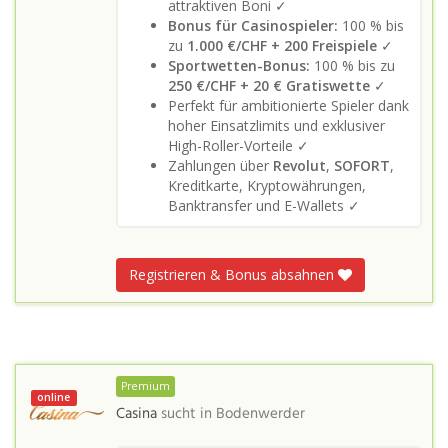
attraktiven Boni ✓
Bonus für Casinospieler:
100 % bis
zu
1.000 €/CHF + 200 Freispiele
✓
Sportwetten-Bonus:
100 % bis zu
250 €/CHF + 20 € Gratiswette
✓
Perfekt für ambitionierte Spieler dank
hoher Einsatzlimits und exklusiver
High-Roller-Vorteile ✓
Zahlungen über
Revolut
,
SOFORT
,
Kreditkarte, Kryptowährungen,
Banktransfer und E-Wallets ✓
Registrieren & Bonus absahnen
Premium
online
Casina
sucht in
Bodenwerder