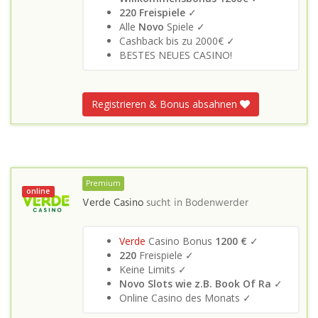
220 Freispiele
✓
Alle
Novo
Spiele ✓
Cashback bis zu 2000€ ✓
BESTES NEUES CASINO!
Registrieren & Bonus absahnen
Premium
online
Verde Casino
sucht in
Bodenwerder
Verde
Casino Bonus
1200 €
✓
220
Freispiele ✓
Keine Limits ✓
Novo Slots wie z.B. Book Of Ra
✓
Online Casino des Monats ✓