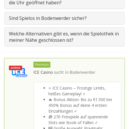
die Uhr geöffnet haben?
Sind Spielos in Bodenwerder sicher?
Welche Alternativen gibt es, wenn die Spielothek in
meiner Nähe geschlossen ist?
Premium
online
ICE Casino
sucht in
Bodenwerder
⭐ ICE Casino – Frostige Limits,
heißes Gameplay! ⭐
🔥 Bonus Aktion: Bis zu €1.500 bei
450% Bonus auf deine 4 ersten
Einzahlungen ✓
🎁 270 Freispiele auf spannende
Slots wie Book of Fallen ✓
🎰 Große Auswahl: Pragmatic,