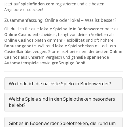
Jetzt auf
spielofinden.com
registrieren und die besten
Angebote entdecken!
Zusammenfassung: Online oder lokal – Was ist besser?
Ob du dich für eine
lokale Spielhalle
in
Bodenwerder
oder ein
Online Casino
entscheidest, hängt von deinen Vorlieben ab.
Online Casinos
bieten dir mehr
Flexibilität
und oft höhere
Bonusangebote
, während
lokale Spielotheken
mit echtem
Casinoflair überzeugen. Starte jetzt bei einem der besten
Online
Casinos
aus unserem Vergleich und genieße
spannende
Automatenspiele
sowie
großzügige Boni
!
Wo finde ich die nächste Spielo in Bodenwerder?
Welche Spiele sind in den Spielotheken besonders
beliebt?
Gibt es in Bodenwerder Spielotheken, die rund um