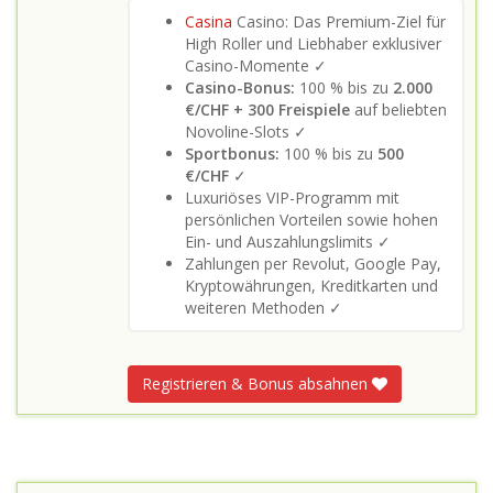
Casina
Casino: Das Premium-Ziel für
High Roller und Liebhaber exklusiver
Casino-Momente ✓
Casino-Bonus:
100 % bis zu
2.000
€/CHF + 300 Freispiele
auf beliebten
Novoline-Slots ✓
Sportbonus:
100 % bis zu
500
€/CHF
✓
Luxuriöses VIP-Programm mit
persönlichen Vorteilen sowie hohen
Ein- und Auszahlungslimits ✓
Zahlungen per Revolut, Google Pay,
Kryptowährungen, Kreditkarten und
weiteren Methoden ✓
Registrieren & Bonus absahnen