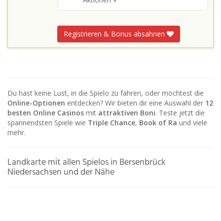
Registrieren & Bonus absahnen
Du hast keine Lust, in die Spielo zu fahren, oder möchtest die
Online-Optionen
entdecken? Wir bieten dir eine Auswahl der
12
besten Online Casinos
mit
attraktiven Boni
. Teste jetzt die
spannendsten Spiele wie
Triple Chance
,
Book of Ra
und viele
mehr.
Landkarte mit allen Spielos in Bersenbrück
Niedersachsen und der Nähe