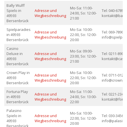
Bally Wulff
Mo-Sa: 11:00-
Spielo in
Adresse und
Tel: 040-678901
24:00, So: 12:00-
49593
Wegbeschreibung
kontakt@bally
21:00
Bersenbrück
Spielparadies
Mo-Sa: 10:00-
Adresse und
Tel: 069-789012
in 49593
22:00, So: 12:00-
Wegbeschreibung
info@spielpar
Bersenbrück
20:00
Casino
Mo-Sa: 09:00-
Deluxe in
Adresse und
Tel: 0211-89012
23:00, So: 12:00-
49593
Wegbeschreibung
kontakt@casi
21:00
Bersenbrück
Crown Play in
Mo-Sa: 10:00-
Adresse und
Tel: 0711-01234
49593
22:00, So: 12:00-
Wegbeschreibung
info@crownpl
Bersenbrück
20:00
Fortuna Play
Mo-Sa: 11:00-
Adresse und
Tel: 0221-23456
in 49593
24:00, So: 13:00-
Wegbeschreibung
kontakt@fortu
Bersenbrück
22:00
Palasino
Mo-Sa: 10:00-
Spielo in
Adresse und
Tel: 030-345678
22:00, So: 12:00-
49593
Wegbeschreibung
info@palasino
20:00
Bersenbrück