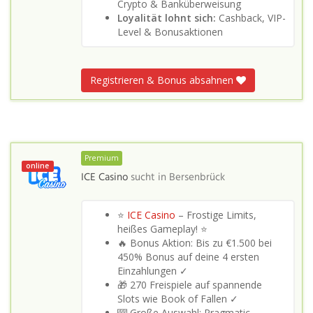
Crypto & Banküberweisung
Loyalität lohnt sich:
Cashback, VIP-
Level & Bonusaktionen
Registrieren & Bonus absahnen
Premium
online
ICE Casino
sucht in
Bersenbrück
⭐
ICE Casino
– Frostige Limits,
heißes Gameplay! ⭐
🔥 Bonus Aktion: Bis zu €1.500 bei
450% Bonus auf deine 4 ersten
Einzahlungen ✓
🎁 270 Freispiele auf spannende
Slots wie Book of Fallen ✓
🎰 Große Auswahl: Pragmatic,