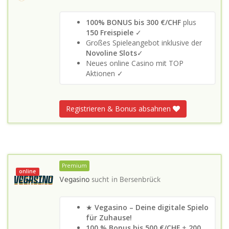
100% BONUS bis 300 €/CHF
plus
150 Freispiele
✓
Großes Spieleangebot inklusive der
Novoline Slots
✓
Neues online Casino mit TOP
Aktionen ✓
Registrieren & Bonus absahnen
Premium
online
Vegasino
sucht in
Bersenbrück
★
Vegasino – Deine digitale Spielo
für Zuhause!
100 % Bonus bis 500 €/CHF
+
200