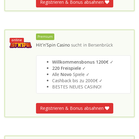
Registrieren & Bonus absahnen
Premium
online
Hit’n’Spin Casino
sucht in
Bersenbrück
Willkommensbonus 1200€
✓
220 Freispiele
✓
Alle
Novo
Spiele ✓
Cashback bis zu 2000€ ✓
BESTES NEUES CASINO!
Registrieren & Bonus absahnen