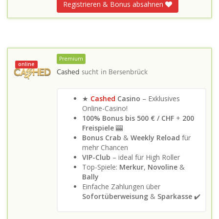
Registrieren & Bonus absahnen
Premium
online
Cashed
sucht in
Bersenbrück
★
Cashed
Casino
– Exklusives
Online-Casino!
100% Bonus bis 500 €
/ CHF
+
200
Freispiele
🎰
Bonus Crab
&
Weekly Reload
für
mehr Chancen
VIP-Club
– ideal für High Roller
Top-Spiele:
Merkur
,
Novoline
&
Bally
Einfache Zahlungen über
Sofortüberweisung
&
Sparkasse
✔️