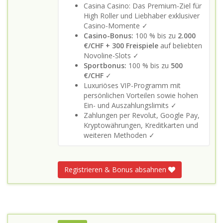
Casina Casino: Das Premium-Ziel für
High Roller und Liebhaber exklusiver
Casino-Momente ✓
Casino-Bonus:
100 % bis zu
2.000
€/CHF + 300 Freispiele
auf beliebten
Novoline-Slots ✓
Sportbonus:
100 % bis zu
500
€/CHF
✓
Luxuriöses VIP-Programm mit
persönlichen Vorteilen sowie hohen
Ein- und Auszahlungslimits ✓
Zahlungen per Revolut, Google Pay,
Kryptowährungen, Kreditkarten und
weiteren Methoden ✓
Registrieren & Bonus absahnen