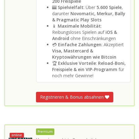
200 Freispiele
🎰
Spielvielfalt
: Über
5.600 Spiele
,
darunter
Novomatic, Merkur, Bally
& Pragmatic Play Slots
📱
Maximale Mobilität
:
Reibungsloses Spielen auf
iOS &
Android
ohne Einschränkungen
💳
Einfache Zahlungen
: Akzeptiert
Visa, Mastercard &
Kryptowährungen wie Bitcoin
🏆
Exklusive Vorteile
:
Reload-Boni,
Freispiele & ein VIP-Programm
für
noch mehr Gewinne!
Registrieren & Bonus absahnen
Premium
online