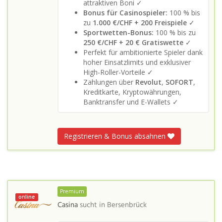
attraktiven Boni ✓
Bonus für Casinospieler:
100 % bis
zu
1.000 €/CHF + 200 Freispiele
✓
Sportwetten-Bonus:
100 % bis zu
250 €/CHF + 20 € Gratiswette
✓
Perfekt für ambitionierte Spieler dank
hoher Einsatzlimits und exklusiver
High-Roller-Vorteile ✓
Zahlungen über
Revolut
,
SOFORT
,
Kreditkarte, Kryptowährungen,
Banktransfer und E-Wallets ✓
Registrieren & Bonus absahnen
Premium
online
Casina
sucht in
Bersenbrück