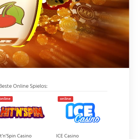
Beste Online Spielos:
online
online
t’n’Spin Casino
ICE Casino