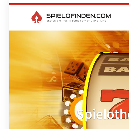
Skip
to
main
content
Spieloth