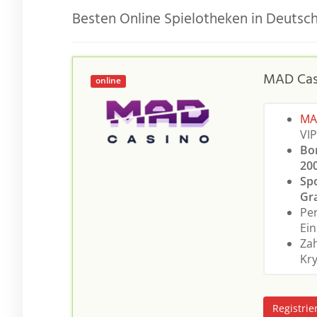
Besten Online Spielotheken in Deutsc
MAD Cas
online
MA
VIP
Bon
200
Sp
Gr
Per
Ein
Za
Kr
Registri