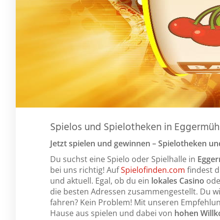
Spielos und Spielotheken in Eggermü
Jetzt spielen und gewinnen – Spielotheken u
Du suchst eine Spielo oder Spielhalle in
Egger
bei uns richtig! Auf
Spielofinden.com
findest d
und aktuell. Egal, ob du ein
lokales Casino
ode
die besten Adressen zusammengestellt. Du will
fahren? Kein Problem! Mit unseren Empfehlu
Hause aus spielen und dabei von
hohen Will