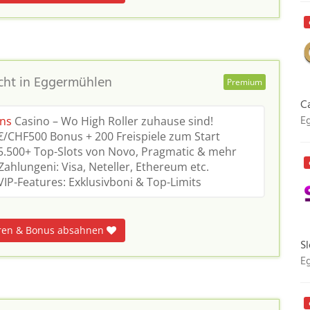
cht in
Eggermühlen
Premium
C
E
ns
Casino – Wo High Roller zuhause sind!
€/CHF500 Bonus + 200 Freispiele zum Start
 5.500+ Top-Slots von Novo, Pragmatic & mehr
Zahlungeni: Visa, Neteller, Ethereum etc.
VIP-Features: Exklusivboni & Top-Limits
eren & Bonus absahnen
S
E