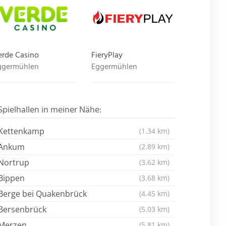
erde Casino
FieryPlay
ggermühlen
Eggermühlen
Spielhallen in meiner Nähe:
Kettenkamp
(1.34 km)
Ankum
(2.89 km)
Nortrup
(3.62 km)
Bippen
(3.68 km)
Berge bei Quakenbrück
(4.45 km)
Bersenbrück
(5.03 km)
Merzen
(5.81 km)