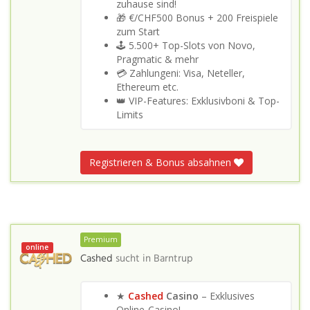
zuhause sind!
🎁 €/CHF500 Bonus + 200 Freispiele
zum Start
🕹️ 5.500+ Top-Slots von Novo,
Pragmatic & mehr
💳 Zahlungeni: Visa, Neteller,
Ethereum etc.
👑 VIP-Features: Exklusivboni & Top-
Limits
Registrieren & Bonus absahnen
Premium
online
Cashed
sucht in
Barntrup
★
Cashed
Casino
– Exklusives
Online-Casino!