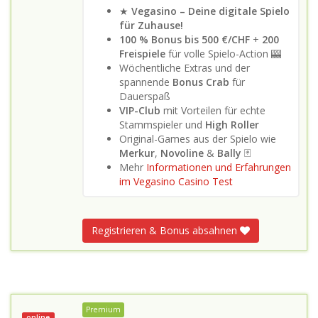
★
Vegasino – Deine digitale Spielo
für Zuhause!
100 % Bonus bis 500 €/CHF
+
200
Freispiele
für volle Spielo-Action 🎰
Wöchentliche Extras und der
spannende
Bonus Crab
für
Dauerspaß
VIP-Club
mit Vorteilen für echte
Stammspieler und
High Roller
Original-Games aus der Spielo wie
Merkur
,
Novoline
&
Bally
🃏
Mehr
Informationen und Erfahrungen
im Vegasino Casino Test
Registrieren & Bonus absahnen
Premium
online