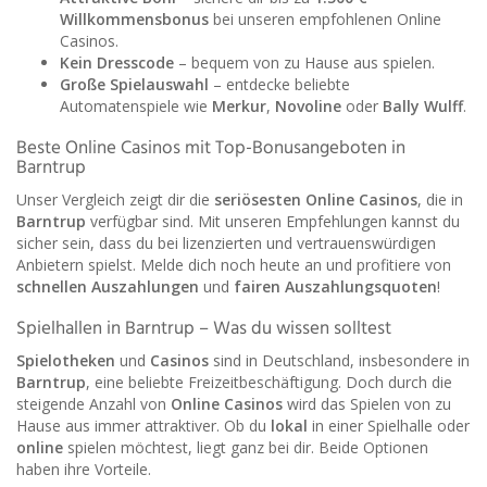
Willkommensbonus
bei unseren empfohlenen Online
Casinos.
Kein Dresscode
– bequem von zu Hause aus spielen.
Große Spielauswahl
– entdecke beliebte
Automatenspiele wie
Merkur
,
Novoline
oder
Bally Wulff
.
Beste Online Casinos mit Top-Bonusangeboten in
Barntrup
Unser Vergleich zeigt dir die
seriösesten Online Casinos
, die in
Barntrup
verfügbar sind. Mit unseren Empfehlungen kannst du
sicher sein, dass du bei lizenzierten und vertrauenswürdigen
Anbietern spielst. Melde dich noch heute an und profitiere von
schnellen Auszahlungen
und
fairen Auszahlungsquoten
!
Spielhallen in Barntrup – Was du wissen solltest
Spielotheken
und
Casinos
sind in Deutschland, insbesondere in
Barntrup
, eine beliebte Freizeitbeschäftigung. Doch durch die
steigende Anzahl von
Online Casinos
wird das Spielen von zu
Hause aus immer attraktiver. Ob du
lokal
in einer Spielhalle oder
online
spielen möchtest, liegt ganz bei dir. Beide Optionen
haben ihre Vorteile.