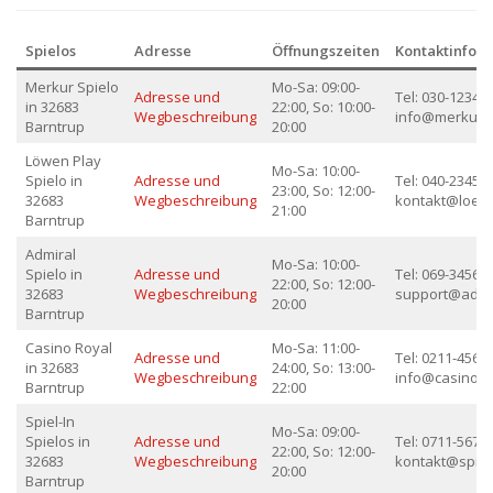
Spielos
Adresse
Öffnungszeiten
Kontaktinfor
Merkur Spielo
Mo-Sa: 09:00-
Adresse und
Tel: 030-123456
in 32683
22:00, So: 10:00-
Wegbeschreibung
info@merkur.
Barntrup
20:00
Löwen Play
Mo-Sa: 10:00-
Spielo in
Adresse und
Tel: 040-234567
23:00, So: 12:00-
32683
Wegbeschreibung
kontakt@loew
21:00
Barntrup
Admiral
Mo-Sa: 10:00-
Spielo in
Adresse und
Tel: 069-345678
22:00, So: 12:00-
32683
Wegbeschreibung
support@admi
20:00
Barntrup
Casino Royal
Mo-Sa: 11:00-
Adresse und
Tel: 0211-45678
in 32683
24:00, So: 13:00-
Wegbeschreibung
info@casino-r
Barntrup
22:00
Spiel-In
Mo-Sa: 09:00-
Spielos in
Adresse und
Tel: 0711-56789
22:00, So: 12:00-
32683
Wegbeschreibung
kontakt@spiel-
20:00
Barntrup