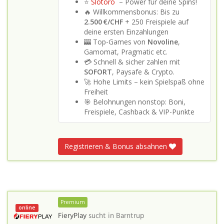
⭐
Slotoro
– Power für deine Spins!
🔥 Willkommensbonus: Bis zu
2.500 €/CHF
+ 250 Freispiele auf
deine ersten Einzahlungen
🎰 Top-Games von
Novoline
,
Gamomat, Pragmatic etc.
💳 Schnell & sicher zahlen mit
SOFORT
, Paysafe & Crypto.
🚀 Hohe Limits – kein Spielspaß ohne
Freiheit
🎯 Belohnungen nonstop: Boni,
Freispiele, Cashback & VIP-Punkte
Registrieren & Bonus absahnen
Premium
online
FieryPlay
sucht in
Barntrup