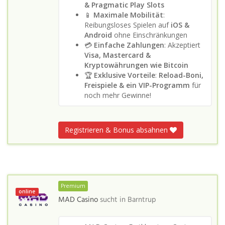
& Pragmatic Play Slots
📱
Maximale Mobilität
:
Reibungsloses Spielen auf
iOS &
Android
ohne Einschränkungen
💳
Einfache Zahlungen
: Akzeptiert
Visa, Mastercard &
Kryptowährungen wie Bitcoin
🏆
Exklusive Vorteile
:
Reload-Boni,
Freispiele & ein VIP-Programm
für
noch mehr Gewinne!
Registrieren & Bonus absahnen
Premium
online
MAD Casino
sucht in
Barntrup