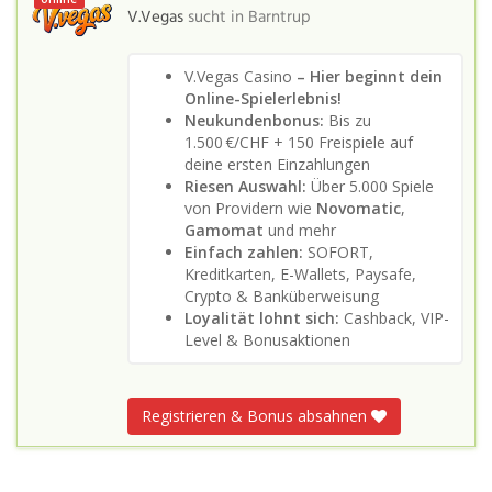
V.Vegas
sucht in
Barntrup
V.Vegas Casino
– Hier beginnt dein
Online-Spielerlebnis!
Neukundenbonus:
Bis zu
1.500 €/CHF + 150 Freispiele auf
deine ersten Einzahlungen
Riesen Auswahl:
Über 5.000 Spiele
von Providern wie
Novomatic
,
Gamomat
und mehr
Einfach zahlen:
SOFORT,
Kreditkarten, E-Wallets, Paysafe,
Crypto & Banküberweisung
Loyalität lohnt sich:
Cashback, VIP-
Level & Bonusaktionen
Registrieren & Bonus absahnen