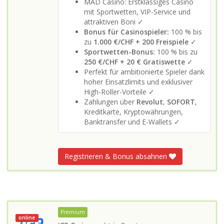
MAD Casino: Erstklassiges Casino
mit Sportwetten, VIP-Service und
attraktiven Boni ✓
Bonus für Casinospieler:
100 % bis
zu
1.000 €/CHF + 200 Freispiele
✓
Sportwetten-Bonus:
100 % bis zu
250 €/CHF + 20 € Gratiswette
✓
Perfekt für ambitionierte Spieler dank
hoher Einsatzlimits und exklusiver
High-Roller-Vorteile ✓
Zahlungen über
Revolut
,
SOFORT
,
Kreditkarte, Kryptowährungen,
Banktransfer und E-Wallets ✓
Registrieren & Bonus absahnen
Premium
online