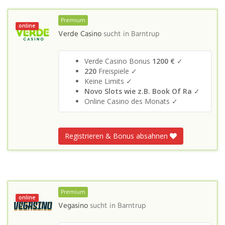
Premium
online
Verde Casino
sucht in
Barntrup
Verde Casino Bonus
1200 €
✓
220
Freispiele ✓
Keine Limits ✓
Novo Slots wie z.B. Book Of Ra
✓
Online Casino des Monats ✓
Registrieren & Bonus absahnen
Premium
online
Vegasino
sucht in
Barntrup