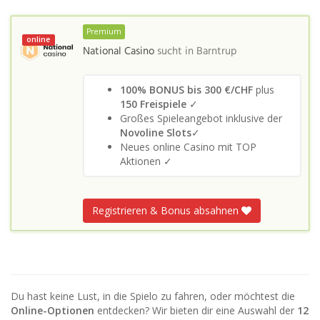
Premium
online
National Casino
sucht in
Barntrup
100% BONUS bis 300 €/CHF
plus
150 Freispiele
✓
Großes Spieleangebot inklusive der
Novoline Slots
✓
Neues online Casino mit TOP
Aktionen ✓
Registrieren & Bonus absahnen
Du hast keine Lust, in die Spielo zu fahren, oder möchtest die
Online-Optionen
entdecken? Wir bieten dir eine Auswahl der
12