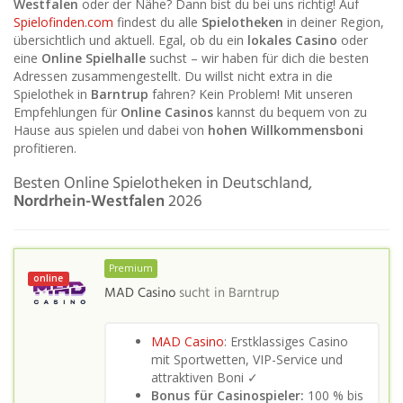
Westfalen
oder der Nähe? Dann bist du bei uns richtig! Auf
Spielofinden.com
findest du alle
Spielotheken
in deiner Region,
übersichtlich und aktuell. Egal, ob du ein
lokales Casino
oder
eine
Online Spielhalle
suchst – wir haben für dich die besten
Adressen zusammengestellt. Du willst nicht extra in die
Spielothek in
Barntrup
fahren? Kein Problem! Mit unseren
Empfehlungen für
Online Casinos
kannst du bequem von zu
Hause aus spielen und dabei von
hohen Willkommensboni
profitieren.
Besten Online Spielotheken in Deutschland,
Nordrhein-Westfalen
2026
Premium
online
MAD Casino
sucht in
Barntrup
MAD Casino
: Erstklassiges Casino
mit Sportwetten, VIP-Service und
attraktiven Boni ✓
Bonus für Casinospieler:
100 % bis