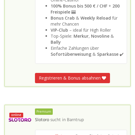
100% Bonus bis 500 €
/ CHF
+
200
Freispiele
🎰
Bonus Crab
&
Weekly Reload
für
mehr Chancen
VIP-Club
– ideal für High Roller
Top-Spiele:
Merkur
,
Novoline
&
Bally
Einfache Zahlungen über
Sofortüberweisung
&
Sparkasse
✔️
Registrieren & Bonus absahnen
Premium
online
Slotoro
sucht in
Barntrup