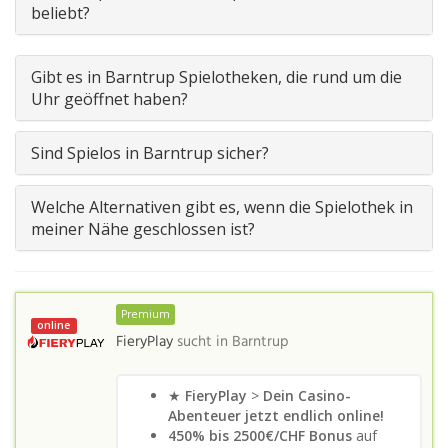
beliebt?
Gibt es in Barntrup Spielotheken, die rund um die
Uhr geöffnet haben?
Sind Spielos in Barntrup sicher?
Welche Alternativen gibt es, wenn die Spielothek in
meiner Nähe geschlossen ist?
Premium
online
FieryPlay
sucht in
Barntrup
★
FieryPlay
>
Dein Casino-
Abenteuer jetzt endlich online!
450% bis 2500€/CHF Bonus
auf