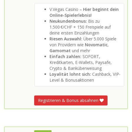
V.Vegas Casino
– Hier beginnt dein
Online-Spielerlebnis!
Neukundenbonus:
Bis zu
1.500 €/CHF + 150 Freispiele auf
deine ersten Einzahlungen
Riesen Auswahl:
Über 5.000 Spiele
von Providern wie
Novomatic
,
Gamomat
und mehr
Einfach zahlen:
SOFORT,
Kreditkarten, E-Wallets, Paysafe,
Crypto & Banküberweisung
Loyalität lohnt sich:
Cashback, VIP-
Level & Bonusaktionen
Registrieren & Bonus absahnen