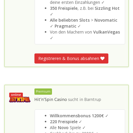
deine ersten Einzahlungen ✓
350 Freispiele
, z.B. bei
Sizzling Hot
✓
Alle beliebten Slots
>
Novomatic
✓
Pragmatic
✓
Von den Machern von
VulkanVegas
✓
Registrieren & Bonus absahnen
Premium
online
Hit’n’Spin Casino
sucht in
Barntrup
Willkommensbonus 1200€
✓
220 Freispiele
✓
Alle
Novo
Spiele ✓