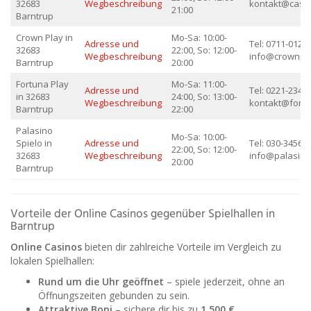
32683
Wegbeschreibung
kontakt@casi
21:00
Barntrup
Crown Play in
Mo-Sa: 10:00-
Adresse und
Tel: 0711-01234
32683
22:00, So: 12:00-
Wegbeschreibung
info@crownpl
Barntrup
20:00
Fortuna Play
Mo-Sa: 11:00-
Adresse und
Tel: 0221-23456
in 32683
24:00, So: 13:00-
Wegbeschreibung
kontakt@fortu
Barntrup
22:00
Palasino
Mo-Sa: 10:00-
Spielo in
Adresse und
Tel: 030-345678
22:00, So: 12:00-
32683
Wegbeschreibung
info@palasino
20:00
Barntrup
Vorteile der Online Casinos gegenüber Spielhallen in
Barntrup
Online Casinos
bieten dir zahlreiche Vorteile im Vergleich zu
lokalen Spielhallen:
Rund um die Uhr geöffnet
– spiele jederzeit, ohne an
Öffnungszeiten gebunden zu sein.
Attraktive Boni
– sichere dir bis zu
1.500 €