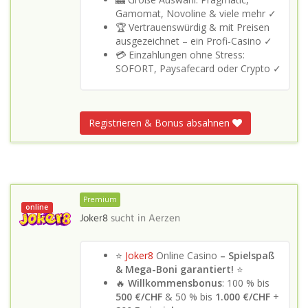
Gamomat, Novoline & viele mehr ✓
🏆 Vertrauenswürdig & mit Preisen
ausgezeichnet – ein Profi‑Casino ✓
💳 Einzahlungen ohne Stress:
SOFORT, Paysafecard oder Crypto ✓
Registrieren & Bonus absahnen
Premium
online
Joker8
sucht in
Aerzen
⭐
Joker8
Online Casino
– Spielspaß
& Mega-Boni garantiert!
⭐
🔥
Willkommensbonus
: 100 % bis
500 €/CHF
& 50 % bis
1.000 €/CHF
+