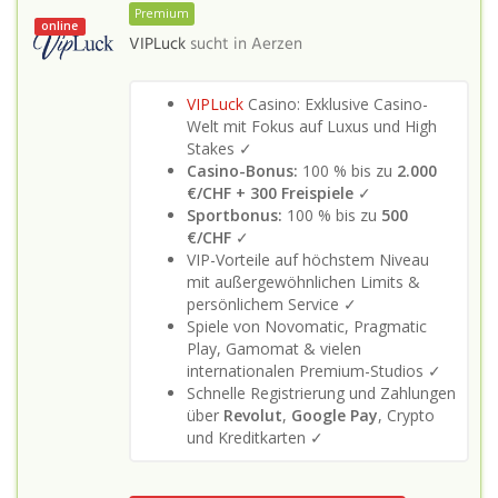
Premium
online
VIPLuck
sucht in
Aerzen
VIPLuck
Casino: Exklusive Casino-
Welt mit Fokus auf Luxus und High
Stakes ✓
Casino-Bonus:
100 % bis zu
2.000
€/CHF + 300 Freispiele
✓
Sportbonus:
100 % bis zu
500
€/CHF
✓
VIP-Vorteile auf höchstem Niveau
mit außergewöhnlichen Limits &
persönlichem Service ✓
Spiele von Novomatic, Pragmatic
Play, Gamomat & vielen
internationalen Premium-Studios ✓
Schnelle Registrierung und Zahlungen
über
Revolut
,
Google Pay
, Crypto
und Kreditkarten ✓