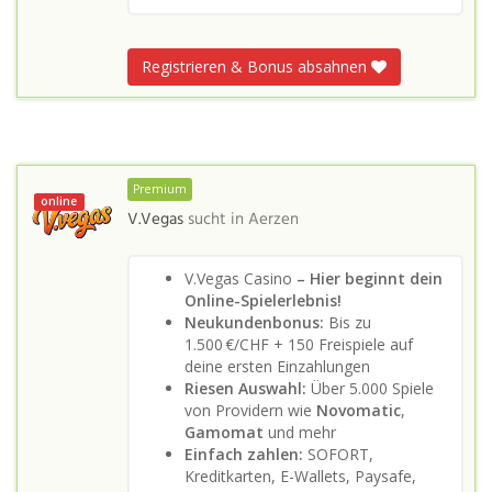
Registrieren & Bonus absahnen
Premium
online
V.Vegas
sucht in
Aerzen
V.Vegas Casino
– Hier beginnt dein
Online-Spielerlebnis!
Neukundenbonus:
Bis zu
1.500 €/CHF + 150 Freispiele auf
deine ersten Einzahlungen
Riesen Auswahl:
Über 5.000 Spiele
von Providern wie
Novomatic
,
Gamomat
und mehr
Einfach zahlen:
SOFORT,
Kreditkarten, E-Wallets, Paysafe,