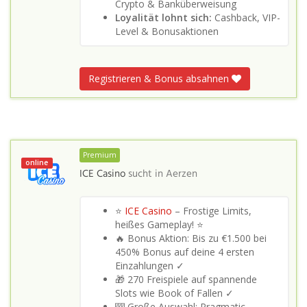
Crypto & Banküberweisung
Loyalität lohnt sich:
Cashback, VIP-
Level & Bonusaktionen
Registrieren & Bonus absahnen
Premium
online
ICE Casino
sucht in
Aerzen
⭐
ICE Casino
– Frostige Limits,
heißes Gameplay! ⭐
🔥 Bonus Aktion: Bis zu €1.500 bei
450% Bonus auf deine 4 ersten
Einzahlungen ✓
🎁 270 Freispiele auf spannende
Slots wie Book of Fallen ✓
🎰 Große Auswahl: Pragmatic,