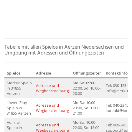
Tabelle mit allen Spielos in Aerzen Niedersachsen und
Umgbung mit Adressen und Öffnungezeiten
Spielos
Adresse
Öffnungszeiten
Kontaktinfor
Merkur Spielo
Mo-Sa: 09:00-
Adresse und
Tel: 030-123456
in 31855
22:00, So: 10:00-
Wegbeschreibung
info@merkur.
Aerzen
20:00
Löwen Play
Mo-Sa: 10:00-
Adresse und
Tel: 040-234567
Spielo in
23:00, So: 12:00-
Wegbeschreibung
kontakt@loew
31855 Aerzen
21:00
Admiral
Mo-Sa: 10:00-
Adresse und
Tel: 069-345678
Spielo in
22:00, So: 12:00-
Wegbeschreibung
support@admi