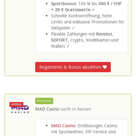
Sportbonus:
100 % bis
500 € / CHF
+ 20 € Gratiswette
✓
Schnelle Kontoeröffnung, hohe
Limits und exklusive Promotionen für
Vielspieler ✓
Flexible Zahlungen mit
Revolut
,
SOFORT
, Crypto, Kreditkarten und
Wallets ✓
Registrieren & Bonus absahnen
Premium
online
MAD Casino
sucht in
Aerzen
MAD Casino
: Erstklassiges Casino
mit Sportwetten, VIP-Service und