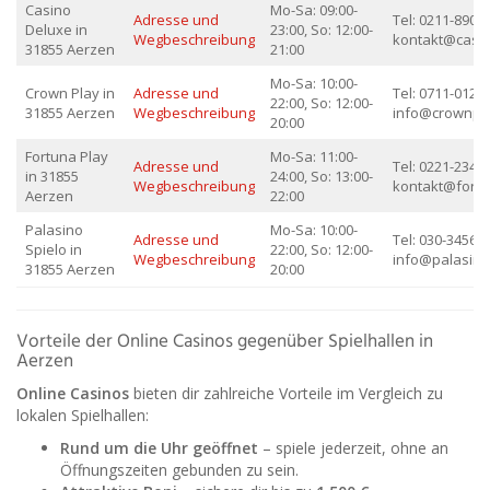
Casino
Mo-Sa: 09:00-
Adresse und
Tel: 0211-89012
Deluxe in
23:00, So: 12:00-
Wegbeschreibung
kontakt@casi
31855 Aerzen
21:00
Mo-Sa: 10:00-
Crown Play in
Adresse und
Tel: 0711-01234
22:00, So: 12:00-
31855 Aerzen
Wegbeschreibung
info@crownpl
20:00
Fortuna Play
Mo-Sa: 11:00-
Adresse und
Tel: 0221-23456
in 31855
24:00, So: 13:00-
Wegbeschreibung
kontakt@fortu
Aerzen
22:00
Palasino
Mo-Sa: 10:00-
Adresse und
Tel: 030-345678
Spielo in
22:00, So: 12:00-
Wegbeschreibung
info@palasino
31855 Aerzen
20:00
Vorteile der Online Casinos gegenüber Spielhallen in
Aerzen
Online Casinos
bieten dir zahlreiche Vorteile im Vergleich zu
lokalen Spielhallen:
Rund um die Uhr geöffnet
– spiele jederzeit, ohne an
Öffnungszeiten gebunden zu sein.